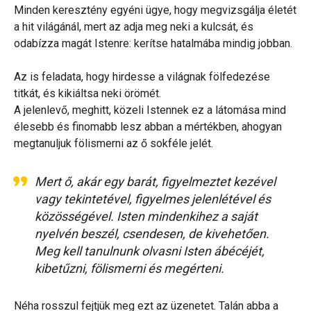
Minden keresztény egyéni ügye, hogy megvizsgálja életét
a hit világánál, mert az adja meg neki a kulcsát, és
odabízza magát Istenre: kerítse hatalmába mindig jobban.
Az is feladata, hogy hirdesse a világnak fölfedezése
titkát, és kikiáltsa neki örömét.
A jelenlevő, meghitt, közeli Istennek ez a látomása mind
élesebb és finomabb lesz abban a mértékben, ahogyan
megtanuljuk fölismerni az ő sokféle jelét.
Mert ő, akár egy barát, figyelmeztet kezével
vagy tekintetével, figyelmes jelenlétével és
közösségével. Isten mindenkihez a saját
nyelvén beszél, csendesen, de kivehetően.
Meg kell tanulnunk olvasni Isten ábécéjét,
kibetűzni, fölismerni és megérteni.
Néha rosszul fejtjük meg ezt az üzenetet. Talán abba a