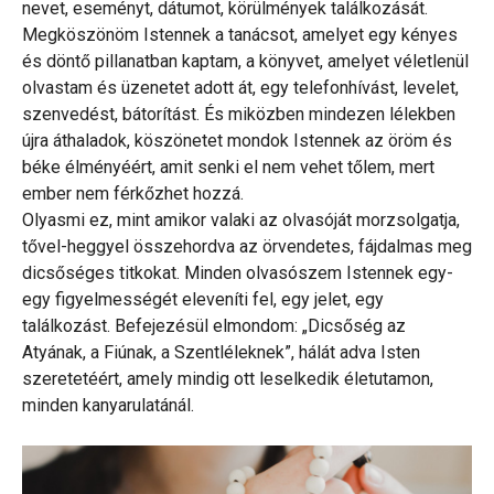
nevet, eseményt, dátumot, körülmények találkozását.
Megköszönöm Istennek a tanácsot, amelyet egy kényes
és döntő pillanatban kaptam, a könyvet, amelyet véletlenül
olvastam és üzenetet adott át, egy telefonhívást, levelet,
szenvedést, bátorítást. És miközben mindezen lélekben
újra áthaladok, köszönetet mondok Istennek az öröm és
béke élményéért, amit senki el nem vehet tőlem, mert
ember nem férkőzhet hozzá.
Olyasmi ez, mint amikor valaki az olvasóját morzsolgatja,
tővel-heggyel összehordva az örvendetes, fájdalmas meg
dicsőséges titkokat. Minden olvasószem Istennek egy-
egy figyelmességét eleveníti fel, egy jelet, egy
találkozást. Befejezésül elmondom: „Dicsőség az
Atyának, a Fiúnak, a Szentléleknek”, hálát adva Isten
szeretetéért, amely mindig ott leselkedik életutamon,
minden kanyarulatánál.