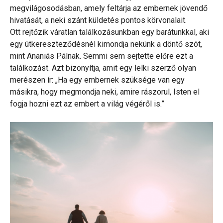
megvilágosodásban, amely feltárja az embernek jövendő
hivatását, a neki szánt küldetés pontos körvonalait.
Ott rejtőzik váratlan találkozásunkban egy barátunkkal, aki
egy útkereszteződésnél kimondja nekünk a döntő szót,
mint Ananiás Pálnak. Semmi sem sejtette előre ezt a
találkozást. Azt bizonyítja, amit egy lelki szerző olyan
merészen ír: „Ha egy embernek szüksége van egy
másikra, hogy megmondja neki, amire rászorul, Isten el
fogja hozni ezt az embert a világ végéről is.”