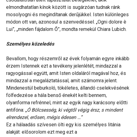
elmondhatatlan kínok között is sugárzóan tudnak ránk
mosolyogni és megindítanak derűjükkel. Isten különleges
módon ott van, azonosul a szenvedéssel. „Ogni dolore è
Lui”, „minden fájdalom Ő”, mondta remekül Chiara Lubich.
Személyes közeledés
Bevallom, hogy részemről az évek folyamán egyre inkább
érzem Istennek ezt a tevékeny jelenlétét, mindazzal a
ragyogással együtt, amit Isten oldaláról magával hoz, és
mindazzal a megaláztatással, amit számomra jelent.
Mindenestül beburkoló, tökéletes, állandó cselekvésének
fölfedezése a hála benső énekét kelti bennem,
olyanforma refrénnel, mint az egyik nagy karácsony előtti
antifóna: „
Ó Bölcsesség, ki végtől végig érsz, s mindent
elrendezel, erősen, mégis édesen …”
Ez a hálaadás szívesen ölti egy kis személyes litánia
alakját: elősorolom ezt meg ezt a