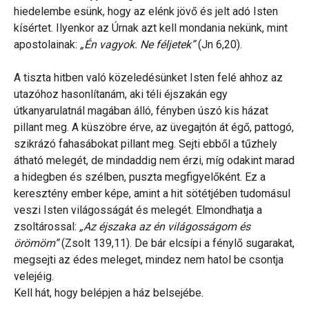
hiedelembe esünk, hogy az elénk jövő és jelt adó Isten
kísértet. Ilyenkor az Úrnak azt kell mondania nekünk, mint
apostolainak:
„Én vagyok. Ne féljetek”
(Jn 6,20).
A tiszta hitben való közeledésünket Isten felé ahhoz az
utazóhoz hasonlítanám, aki téli éjszakán egy
útkanyarulatnál magában álló, fényben úszó kis házat
pillant meg. A küszöbre érve, az üvegajtón át égő, pattogó,
szikrázó fahasábokat pillant meg. Sejti ebből a tűzhely
átható melegét, de mindaddig nem érzi, míg odakint marad
a hidegben és szélben, puszta megfigyelőként. Ez a
keresztény ember képe, amint a hit sötétjében tudomásul
veszi Isten világosságát és melegét. Elmondhatja a
zsoltárossal:
„Az éjszaka az én világosságom és
örömöm”
(Zsolt 139,11). De bár elcsípi a fénylő sugarakat,
megsejti az édes meleget, mindez nem hatol be csontja
velejéig.
Kell hát, hogy belépjen a ház belsejébe.