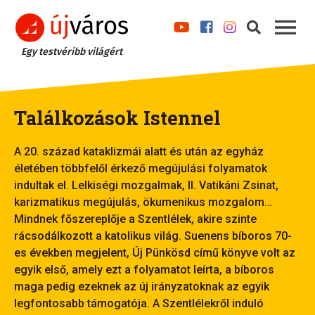
Egy testvéribb világért
Találkozások Istennel
A 20. század kataklizmái alatt és után az egyház
életében többfelől érkező megújulási folyamatok
indultak el. Lelkiségi mozgalmak, II. Vatikáni Zsinat,
karizmatikus megújulás, ökumenikus mozgalom…
Mindnek főszereplője a Szentlélek, akire szinte
rácsodálkozott a katolikus világ. Suenens bíboros 70-
es években megjelent, Új Pünkösd című könyve volt az
egyik első, amely ezt a folyamatot leírta, a bíboros
maga pedig ezeknek az új irányzatoknak az egyik
legfontosabb támogatója. A Szentlélekről induló