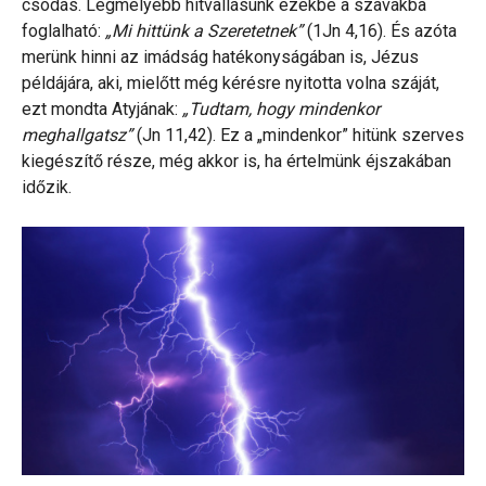
csodás. Legmélyebb hitvallásunk ezekbe a szavakba
foglalható:
„Mi hittünk a Szeretetnek”
(1Jn 4,16). És azóta
merünk hinni az imádság hatékonyságában is, Jézus
példájára, aki, mielőtt még kérésre nyitotta volna száját,
ezt mondta Atyjának:
„Tudtam, hogy mindenkor
meghallgatsz”
(Jn 11,42). Ez a „mindenkor” hitünk szerves
kiegészítő része, még akkor is, ha értelmünk éjszakában
időzik.