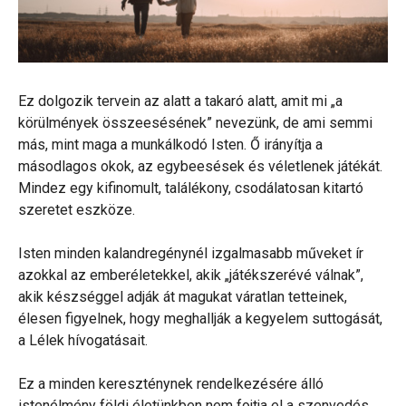
Ez dolgozik tervein az alatt a takaró alatt, amit mi „a
körülmények összeesésének” nevezünk, de ami semmi
más, mint maga a munkálkodó Isten. Ő irányítja a
másodlagos okok, az egybeesések és véletlenek játékát.
Mindez egy kifinomult, találékony, csodálatosan kitartó
szeretet eszköze.
Isten minden kalandregénynél izgalmasabb műveket ír
azokkal az emberéletekkel, akik „játékszerévé válnak”,
akik készséggel adják át magukat váratlan tetteinek,
élesen figyelnek, hogy meghallják a kegyelem suttogását,
a Lélek hívogatásait.
Ez a minden kereszténynek rendelkezésére álló
istenélmény földi életünkben nem fojtja el a szenvedés