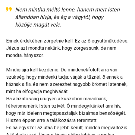
Nem mintha méltó lenne, hanem mert Isten
állandóan hívja, és ég a vágytól, hogy
közölje magát vele.
Ennek érdekében zörgetnie kell. Ez az ő együttműködése.
Jézus azt mondta nekünk, hogy zörgessünk, de nem
mondta, hányszor.
Mindig újra kell kezdenie. De mindenekfölött arra van
szükség, hogy mindenki tudja: várják a tűznél, ő ennek a
háznak a fia, és nem szerezhet nagyobb örömet Istennek,
mint ha elfogadja meghívását.
Ha alázatosság ürügyén a küszöbön maradnánk,
félreismernénk Isten szívét. Ő mindegyikünket arra hív,
hogy már idelenn megtapasztaljuk bizalmas bensőségét.
Hiszen éppen erre a találkozásra teremtett.
És ha egyszer az utas beljebb került, minden megváltozik.
A tűzhely izzó, fényes lángja elébe lobban; a meleg