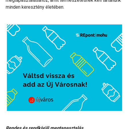
megtapasztalásához, amit természetesnek kell tartanunk
minden keresztény életében.
Rendes és rendkívüli megtapasztalás