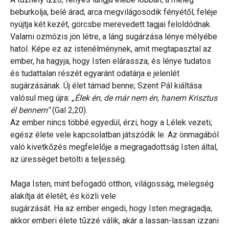
beburkolja, belé árad; arca megvilágosodik fényétől; feléje
nyújtja két kezét, görcsbe merevedett tagjai feloldódnak.
Valami ozmózis jön létre, a láng sugárzása lénye mélyébe
hatol. Képe ez az istenélménynek, amit megtapasztal az
ember, ha hagyja, hogy Isten elárassza, és lénye tudatos
és tudattalan részét egyaránt odatárja e jelenlét
sugárzásának. Új élet támad benne; Szent Pál kiáltása
valósul meg újra:
„Élek én, de már nem én, hanem Krisztus
él bennem”
(Gal 2,20).
Az ember nincs többé egyedül, érzi, hogy a Lélek vezeti;
egész élete vele kapcsolatban játszódik le. Az önmagából
való kivetkőzés megfelelője a megragadottság Isten által,
az ürességet betölti a teljesség.
Maga Isten, mint befogadó otthon, világosság, melegség
alakítja át életét, és közli vele
sugárzását. Ha az ember engedi, hogy Isten megragadja,
akkor emberi élete tűzzé válik, akár a lassan-lassan izzani