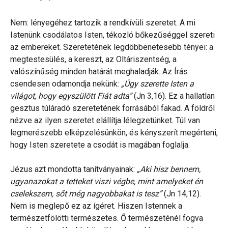
Nem: lényegéhez tartozik a rendkívüli szeretet. A mi
Istenünk csodálatos Isten, tékozló bőkezűséggel szereti
az embereket. Szeretetének legdöbbenetesebb tényei: a
megtestesülés, a kereszt, az Oltáriszentség, a
valószínűség minden határát meghaladják. Az Írás
csendesen odamondja nekünk:
„Úgy szerette Isten a
világot, hogy egyszülött Fiát adta”
(Jn 3,16). Ez a hallatlan
gesztus túláradó szeretetének forrásából fakad. A földről
nézve az ilyen szeretet elállítja lélegzetünket. Túl van
legmerészebb elképzelésünkön, és kényszerít megérteni,
hogy Isten szeretete a csodát is magában foglalja.
Jézus azt mondotta tanítványainak:
„Aki hisz bennem,
ugyanazokat a tetteket viszi végbe, mint amelyeket én
cselekszem, sőt még nagyobbakat is tesz”
(Jn 14,12).
Nem is meglepő ez az ígéret. Hiszen Istennek a
természetfölötti természetes. Ő természeténél fogva