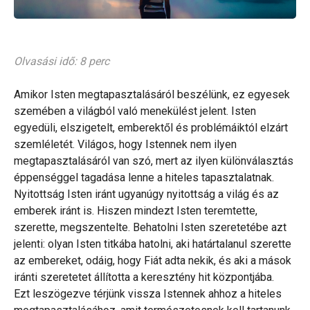
Olvasási idő: 8 perc
Amikor Isten megtapasztalásáról beszélünk, ez egyesek
szemében a világból való menekülést jelent. Isten
egyedüli, elszigetelt, emberektől és problémáiktól elzárt
szemléletét. Világos, hogy Istennek nem ilyen
megtapasztalásáról van szó, mert az ilyen különválasztás
éppenséggel tagadása lenne a hiteles tapasztalatnak.
Nyitottság Isten iránt ugyanúgy nyitottság a világ és az
emberek iránt is. Hiszen mindezt Isten teremtette,
szerette, megszentelte. Behatolni Isten szeretetébe azt
jelenti: olyan Isten titkába hatolni, aki határtalanul szerette
az embereket, odáig, hogy Fiát adta nekik, és aki a mások
iránti szeretetet állította a keresztény hit központjába.
Ezt leszögezve térjünk vissza Istennek ahhoz a hiteles