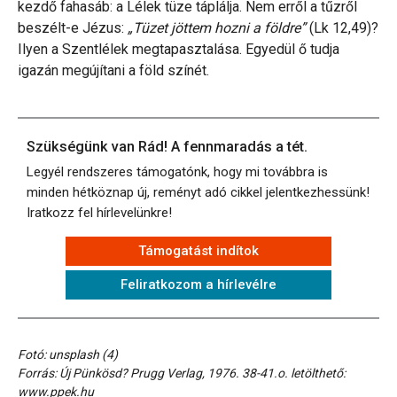
kezdő fahasáb: a Lélek tüze táplálja. Nem erről a tűzről
beszélt-e Jézus:
„Tüzet jöttem hozni a földre”
(Lk 12,49)?
Ilyen a Szentlélek megtapasztalása. Egyedül ő tudja
igazán megújítani a föld színét.
Szükségünk van Rád! A fennmaradás a tét.
Legyél rendszeres támogatónk, hogy mi továbbra is
minden hétköznap új, reményt adó cikkel jelentkezhessünk!
Iratkozz fel hírlevelünkre!
Támogatást indítok
Feliratkozom a hírlevélre
Fotó: unsplash (4)
Forrás: Új Pünkösd? Prugg Verlag, 1976. 38-41.o. letölthető:
www.ppek.hu