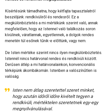
Kísértésünk támadhatna, hogy kétfajta tapasztalatról
beszéljünk: rendkívüliről és rendesről. Ez a
megkülönböztetés a mi mértékünk szerint való, annak
megfelelően, hogy az Istennel való találkozás soron
kívülinek, váratlannak, egyetlennek, a dolgok rendes
menetén túl esőnek tűnik-e előttünk, vagy nem.
De Isten mértéke szerint nincs ilyen megkülönböztetés.
Istennél nincs határvonal rendes és rendkívüli között.
Derűsen átlép a mi határvonalainkon, konvencionális
térképünk ákombákomán. Istenben a valószínűtlen is
valóság.
Isten nem átlag szeretettel szeret minket,
hogy azután időről időre kivételt tegyen a
rendkívüli, mértéktelen szeretetnek egy-egy
megnyilvánulásával.