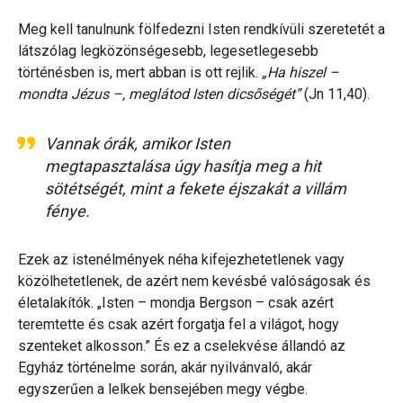
Meg kell tanulnunk fölfedezni Isten rendkívüli szeretetét a
látszólag legközönségesebb, legesetlegesebb
történésben is, mert abban is ott rejlik.
„Ha hiszel –
mondta Jézus –, meglátod Isten dicsőségét”
(Jn 11,40).
Vannak órák, amikor Isten
megtapasztalása úgy hasítja meg a hit
sötétségét, mint a fekete éjszakát a villám
fénye.
Ezek az istenélmények néha kifejezhetetlenek vagy
közölhetetlenek, de azért nem kevésbé valóságosak és
életalakítók. „Isten – mondja Bergson – csak azért
teremtette és csak azért forgatja fel a világot, hogy
szenteket alkosson.” És ez a cselekvése állandó az
Egyház történelme során, akár nyilvánvaló, akár
egyszerűen a lelkek bensejében megy végbe.