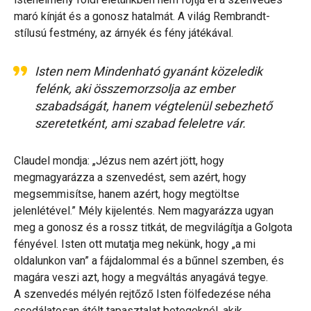
maró kínját és a gonosz hatalmát. A világ Rembrandt-
stílusú festmény, az árnyék és fény játékával.
Isten nem Mindenható gyanánt közeledik
felénk, aki összemorzsolja az ember
szabadságát, hanem végtelenül sebezhető
szeretetként, ami szabad feleletre vár.
Claudel mondja: „Jézus nem azért jött, hogy
megmagyarázza a szenvedést, sem azért, hogy
megsemmisítse, hanem azért, hogy megtöltse
jelenlétével.” Mély kijelentés. Nem magyarázza ugyan
meg a gonosz és a rossz titkát, de megvilágítja a Golgota
fényével. Isten ott mutatja meg nekünk, hogy „a mi
oldalunkon van” a fájdalommal és a bűnnel szemben, és
magára veszi azt, hogy a megváltás anyagává tegye.
A szenvedés mélyén rejtőző Isten fölfedezése néha
csodálatosan átélt tapasztalat betegeknél, akik