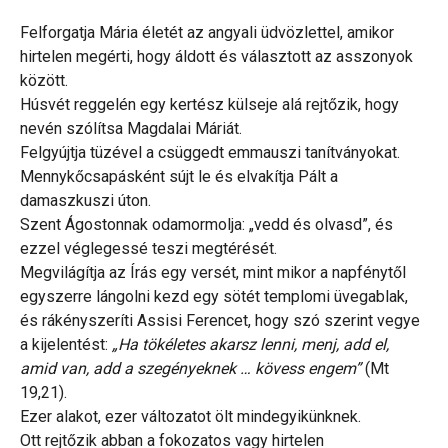
Felforgatja Mária életét az angyali üdvözlettel, amikor
hirtelen megérti, hogy áldott és választott az asszonyok
között.
Húsvét reggelén egy kertész külseje alá rejtőzik, hogy
nevén szólítsa Magdalai Máriát.
Felgyújtja tüzével a csüggedt emmauszi tanítványokat.
Mennykőcsapásként sújt le és elvakítja Pált a
damaszkuszi úton.
Szent Ágostonnak odamormolja: „vedd és olvasd”, és
ezzel véglegessé teszi megtérését.
Megvilágítja az Írás egy versét, mint mikor a napfénytől
egyszerre lángolni kezd egy sötét templomi üvegablak,
és rákényszeríti Assisi Ferencet, hogy szó szerint vegye
a kijelentést:
„Ha tökéletes akarsz lenni, menj, add el,
amid van, add a szegényeknek … kövess engem”
(Mt
19,21).
Ezer alakot, ezer változatot ölt mindegyikünknek.
Ott rejtőzik abban a fokozatos vagy hirtelen