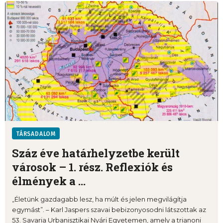
TÁRSADALOM
Száz éve határhelyzetbe került
városok – 1. rész. Reflexiók és
élmények a ...
„Életünk gazdagabb lesz, ha múlt és jelen megvilágítja
egymást”. – Karl Jaspers szavai bebizonyosodni látszottak az
53. Savaria Urbanisztikai Nyári Egyetemen, amely a trianoni