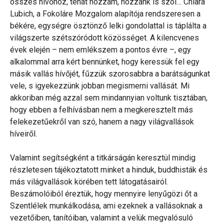
összes hívőhöz, tehát hozzám, hozzánk is szól… Chiara
Lubich, a Fokoláre Mozgalom alapítója rendszeresen a
békére, egységre ösztönző lelki gondolattal is táplálta a
világszerte szétszóródott közösséget. A kilencvenes
évek elején – nem emlékszem a pontos évre –, egy
alkalommal arra kért bennünket, hogy keressük fel egy
másik vallás hívőjét, fűzzük szorosabbra a barátságunkat
vele, s igyekezzünk jobban megismerni vallását. Mi
akkoriban még azzal sem mindannyian voltunk tisztában,
hogy ebben a felhívásban nem a megkeresztelt más
felekezetűekről van szó, hanem a nagy világvallások
híveiről.
Valamint segítségként a titkárságán keresztül mindig
részletesen tájékoztatott minket a hinduk, buddhisták és
más világvallások körében tett látogatásairól.
Beszámolóiból éreztük, hogy mennyire lenyűgözi őt a
Szentlélek munkálkodása, ami ezeknek a vallásoknak a
vezetőiben, tanítóiban, valamint a velük megvalósuló