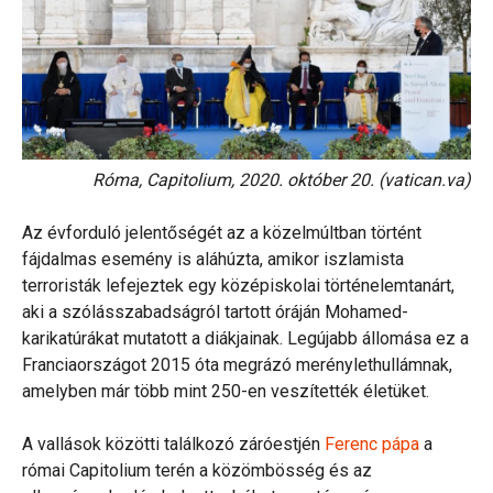
Róma, Capitolium, 2020. október 20. (vatican.va)
Az évforduló jelentőségét az a közelmúltban történt
fájdalmas esemény is aláhúzta, amikor iszlamista
terroristák lefejeztek egy középiskolai történelemtanárt,
aki a szólásszabadságról tartott óráján Mohamed-
karikatúrákat mutatott a diákjainak. Legújabb állomása ez a
Franciaországot 2015 óta megrázó merénylethullámnak,
amelyben már több mint 250-en veszítették életüket.
A vallások közötti találkozó záróestjén
Ferenc pápa
a
római Capitolium terén a közömbösség és az