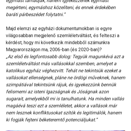
egymást támadják, hanem igyekezzenek egymást
megérteni, egymáshoz közelíteni, és ennek érdekében
baráti párbeszédet folytatni.”
Majd elemzi az egyházi dokumentumokban is egyre
világosabban megjelenő szemléletváltást, és felteszi a
kérdést, hogy mi következik mindebből számunkra
Magyarországon ma, 2006-ban (és 2020-ban)?
„Az első és legfontosabb dolog: Tegyük magunkévá azt a
szemléletváltást más vallásokkal szemben, amelyet a
katolikus egyház véghezvitt. Tehát ne tekintsük ezeket a
vallásokat ellenségnek, pláne ne ördögi műveknek, hanem
szimpátiával tekintsünk rájuk, és igyekezzünk bennük
felismerni az isteni Igazságnak és Jóságnak azon
sugarait, amelyekből mi is tanulhatunk. Ha minden vallás
magáévá teszi ezt a szemléletet, akkor a vallások már
nem lesznek konfliktusokat szítók és legitimálók, hanem
ki fogják fejteni béketeremtő potenciáljukat.”