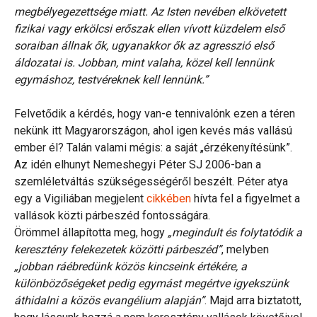
megbélyegezettsége miatt. Az Isten nevében elkövetett
fizikai vagy erkölcsi erőszak ellen vívott küzdelem első
soraiban állnak ők, ugyanakkor ők az agresszió első
áldozatai is. Jobban, mint valaha, közel kell lennünk
egymáshoz, testvéreknek kell lennünk.”
Felvetődik a kérdés, hogy van-e tennivalónk ezen a téren
nekünk itt Magyarországon, ahol igen kevés más vallású
ember él? Talán valami mégis: a saját „érzékenyítésünk”.
Az idén elhunyt Nemeshegyi Péter SJ 2006-ban a
szemléletváltás szükségességéről beszélt. Péter atya
egy a Vigiliában megjelent
cikkében
hívta fel a figyelmet a
vallások közti párbeszéd fontosságára.
Örömmel állapította meg, hogy
„megindult és folytatódik a
keresztény felekezetek közötti párbeszéd”
, melyben
„jobban ráébredünk közös kincseink értékére, a
különbözőségeket pedig egymást megértve igyekszünk
áthidalni a közös evangélium alapján”
. Majd arra biztatott,