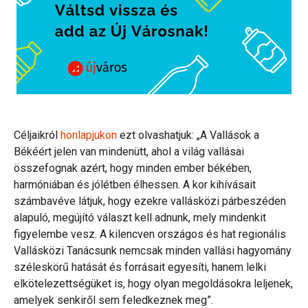
Céljaikról
honlapjukon
ezt olvashatjuk: „A Vallások a
Békéért jelen van mindenütt, ahol a világ vallásai
összefognak azért, hogy minden ember békében,
harmóniában és jólétben élhessen. A kor kihívásait
számbavéve látjuk, hogy ezekre vallásközi párbeszéden
alapuló, megújító választ kell adnunk, mely mindenkit
figyelembe vesz. A kilencven országos és hat regionális
Vallásközi Tanácsunk nemcsak minden vallási hagyomány
széleskörű hatását és forrásait egyesíti, hanem lelki
elkötelezettségüket is, hogy olyan megoldásokra leljenek,
amelyek senkiről sem feledkeznek meg”.