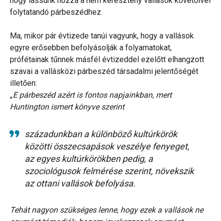
hogy lássunk hozzá a nem keresztény vallások követőivel
folytatandó párbeszédhez.
Ma, mikor pár évtizede tanúi vagyunk, hogy a vallások
egyre erősebben befolyásolják a folyamatokat,
prófétainak tűnnek másfél évtizeddel ezelőtt elhangzott
szavai a vallásközi párbeszéd társadalmi jelentőségét
illetően:
„E párbeszéd azért is fontos napjainkban, mert
Huntington ismert könyve szerint
századunkban a különböző kultúrkörök
közötti összecsapások veszélye fenyeget,
az egyes kultúrkörökben pedig, a
szociológusok felmérése szerint, növekszik
az ottani vallások befolyása.
Tehát nagyon szükséges lenne, hogy ezek a vallások ne