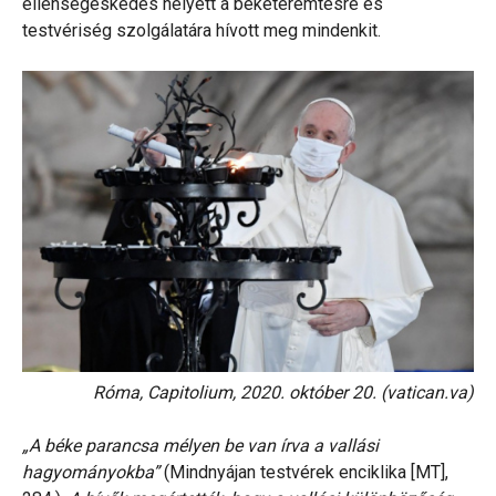
ellenségeskedés helyett a béketeremtésre és
testvériség szolgálatára hívott meg mindenkit.
Róma, Capitolium, 2020. október 20. (vatican.va)
„A béke parancsa mélyen be van írva a vallási
hagyományokba”
(Mindnyájan testvérek enciklika [MT],