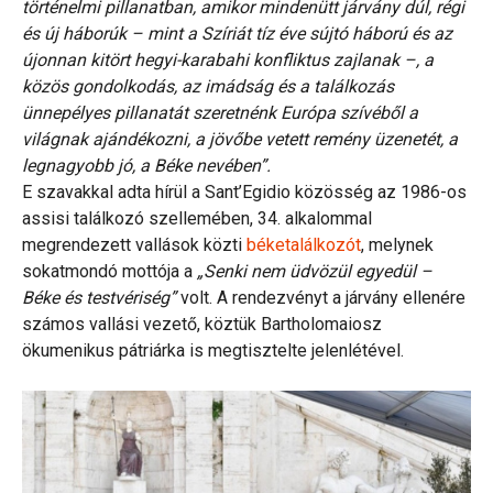
történelmi pillanatban, amikor mindenütt járvány dúl, régi
és új háborúk – mint a Szíriát tíz éve sújtó háború és az
újonnan kitört hegyi-karabahi konfliktus zajlanak –, a
közös gondolkodás, az imádság és a találkozás
ünnepélyes pillanatát szeretnénk Európa szívéből a
világnak ajándékozni, a jövőbe vetett remény üzenetét, a
legnagyobb jó, a Béke nevében”.
E szavakkal adta hírül a Sant’Egidio közösség az 1986-os
assisi találkozó szellemében, 34. alkalommal
megrendezett vallások közti
béketalálkozót
, melynek
sokatmondó mottója a
„Senki nem üdvözül egyedül –
Béke és testvériség”
volt. A rendezvényt a járvány ellenére
számos vallási vezető, köztük Bartholomaiosz
ökumenikus pátriárka is megtisztelte jelenlétével.