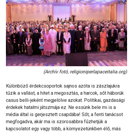
(Archív fotó, religioniperlapaceitalia.org)
Különböző érdekcsoportok sajnos azóta is zászlajukra
tűzik a vallást, a hitet a megosztás, a harcok, sőt háborúk
casus belli-jeként megjelölve azokat. Politikai, gazdasági
érdekek hatalmi játszmája ez. Ne essünk bele mi is a
média által is gerjesztett csapdába! Sőt, a fenti tanácsot
megfogadva, akár ma is szorosabbra fűzhetjük a
kapcsolatot egy vagy több, a környezetünkben élő, más