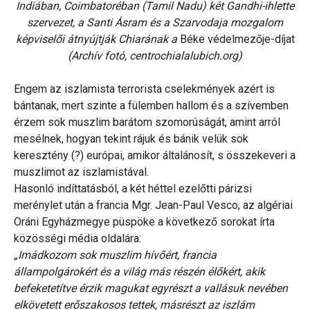
Indiában, Coimbatoréban (Tamil Nadu) két Gandhi-ihlette
szervezet, a Santi Ásram és a Szarvodaja mozgalom
képviselői átnyújtják Chiarának a
Béke védelmezője-díjat
(Archív fotó, centrochialalubich.org)
Engem az iszlamista terrorista cselekmények azért is
bántanak, mert szinte a fülemben hallom és a szívemben
érzem sok muszlim barátom szomorúságát, amint arról
mesélnek, hogyan tekint rájuk és bánik velük sok
keresztény (?) európai, amikor általánosít, s összekeveri a
muszlimot az iszlamistával.
Hasonló indíttatásból, a két héttel ezelőtti párizsi
merénylet után a francia Mgr. Jean-Paul Vesco, az algériai
Oráni Egyházmegye püspöke a következő sorokat írta
közösségi média oldalára:
„Imádkozom sok muszlim hívőért, francia
állampolgárokért és a világ más részén élőkért, akik
befeketetítve érzik magukat egyrészt a vallásuk nevében
elkövetett erőszakosos tettek, másrészt az iszlám