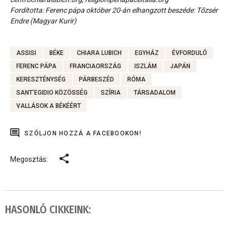
Fordította: Ferenc pápa október 20-án elhangzott beszéde: Tőzsér
Endre (Magyar Kurir)
ASSISI
BÉKE
CHIARA LUBICH
EGYHÁZ
ÉVFORDULÓ
FERENC PÁPA
FRANCIAORSZÁG
ISZLÁM
JAPÁN
KERESZTÉNYSÉG
PÁRBESZÉD
RÓMA
SANT’EGIDIO KÖZÖSSÉG
SZÍRIA
TÁRSADALOM
VALLÁSOK A BÉKÉÉRT
SZÓLJON HOZZÁ A FACEBOOKON!
Megosztás:
HASONLÓ CIKKEINK: