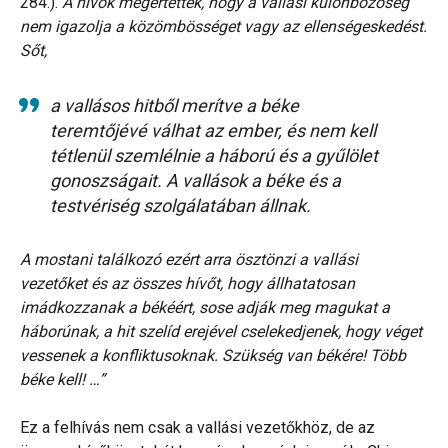
284.).
A hívők megértették, hogy a vallási különbözőség
nem igazolja a közömbösséget vagy az ellenségeskedést.
Sőt,
a vallásos hitből merítve a béke
teremtőjévé válhat az ember, és nem kell
tétlenül szemlélnie a háború és a gyűlölet
gonoszságait. A vallások a béke és a
testvériség szolgálatában állnak.
A mostani találkozó ezért arra ösztönzi a vallási
vezetőket és az összes hívőt, hogy állhatatosan
imádkozzanak a békéért, sose adják meg magukat a
háborúnak, a hit szelíd erejével cselekedjenek, hogy véget
vessenek a konfliktusoknak. Szükség van békére! Több
béke kell! …”
Ez a felhívás nem csak a vallási vezetőkhöz, de az