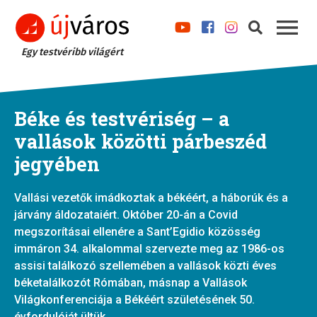
Egy testvéribb világért
Béke és testvériség – a
vallások közötti párbeszéd
jegyében
Vallási vezetők imádkoztak a békéért, a háborúk és a
járvány áldozataiért. Október 20-án a Covid
megszorításai ellenére a Sant’Egidio közösség
immáron 34. alkalommal szervezte meg az 1986-os
assisi találkozó szellemében a vallások közti éves
béketalálkozót Rómában, másnap a Vallások
Világkonferenciája a Békéért születésének 50.
évfordulóját ültük.