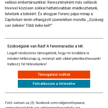
vallású embertársunkkal. Keresztényként más vallások
híveivel közösen sokkal hathatósabban imádkozhatunk,
tehetünk a békéért. És ahogyan Ferenc pápa minap a
Capitolium terén elhangzott üzenetében mondta:
„Szükség
van békére! Több béke kell!”
Szükségünk van Rád! A fennmaradás a tét.
Legyél rendszeres támogatónk, hogy mi továbbra is
minden hétköznap új, reményt adó cikkel jelentkezhessünk!
Iratkozz fel hírlevelünkre!
Támogatást indítok
Feliratkozom a hírlevélre
Fotó: vatican.va (3), facebook.com/religionsforpeace,
centrochiaralubich.org, religioniperlapaceitalia.org