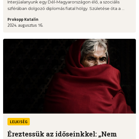
Interjúalanyunk egy Dél-Magyarországon élő, a szociális
szférában dolgozó diplomás fiatal hölgy. Születése óta a ...
Prokopp Katalin
2024. augusztus 16.
LELKISÉG
Éreztessük az időseinkkel: „Nem