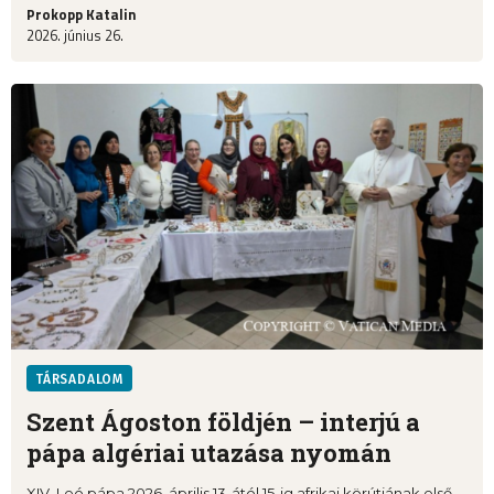
Prokopp Katalin
2026. június 26.
TÁRSADALOM
Szent Ágoston földjén – interjú a
pápa algériai utazása nyomán
XIV. Leó pápa 2026. április 13-ától 15-ig afrikai körútjának első