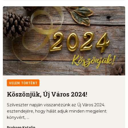
VELEM TÖRTÉNT
Köszönjük, Új Város 2024!
Szilveszter napján visszanézünk az Új Város 2024.
esztendejére, hogy hálát adjuk minden megjelent
könyvért, ...
Prokopp Katalin