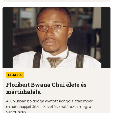
LELKISÉG
Floribert Bwana Chui élete és
mártírhalála
A júniusban boldoggá avatott kongói fiatalember
mindennapjait Jézus követése határozta meg: a
Sant’Egidio ...