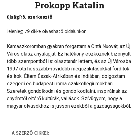
Prokopp Katalin
újságíró, szerkesztő
Jelenleg 79 cikke olvasható oldalunkon
Kamaszkoromban gyakran forgattam a Città Nuovát, az Új
Város olasz anyalapját. Ez hatékony eszköznek bizonyult
több szempontból is: olasztanár lettem, és az Új Városba
1997 óta hosszabb-rövidebb megszakításokkal fordítok
és írok. Éltem Észak-Afrikában és Indiában, dolgoztam
szegedi és budapesti roma szakkollégiumokban.
Szeretek gondolkodni és gondolkodtatni, inspirálnak az
enyémtől eltérő kultúrák, vallások. Szívügyem, hogy a
magyar olvasókhoz is jusson ezekből a gazdagságokból.
A SZERZŐ CIKKEI: