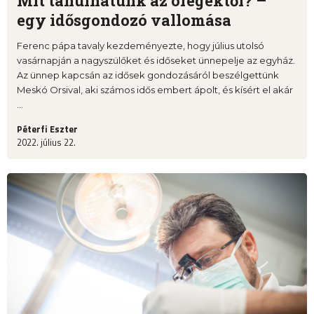
Mit tanulhatunk az öregektől? –
egy idősgondozó vallomása
Ferenc pápa tavaly kezdeményezte, hogy július utolsó
vasárnapján a nagyszülőket és időseket ünnepelje az egyház.
Az ünnep kapcsán az idősek gondozásáról beszélgettünk
Meskó Orsival, aki számos idős embert ápolt, és kísért el akár
...
Péterfi Eszter
2022. július 22.