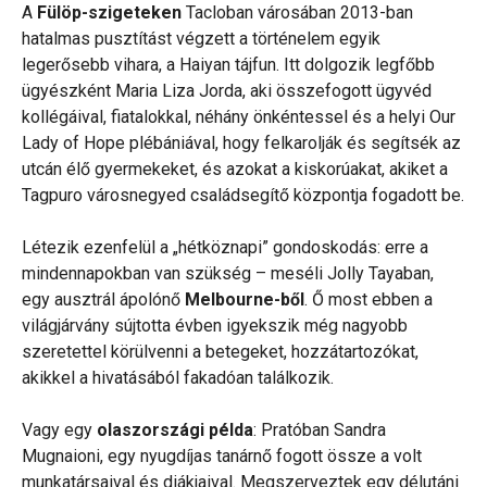
A
Fülöp-szigeteken
Tacloban városában 2013-ban
hatalmas pusztítást végzett a történelem egyik
legerősebb vihara, a Haiyan tájfun. Itt dolgozik legfőbb
ügyészként Maria Liza Jorda, aki összefogott ügyvéd
kollégáival, fiatalokkal, néhány önkéntessel és a helyi Our
Lady of Hope plébániával, hogy felkarolják és segítsék az
utcán élő gyermekeket, és azokat a kiskorúakat, akiket a
Tagpuro városnegyed családsegítő központja fogadott be.
Létezik ezenfelül a „hétköznapi” gondoskodás: erre a
mindennapokban van szükség – meséli Jolly Tayaban,
egy ausztrál ápolónő
Melbourne-ből
. Ő most ebben a
világjárvány sújtotta évben igyekszik még nagyobb
szeretettel körülvenni a betegeket, hozzátartozókat,
akikkel a hivatásából fakadóan találkozik.
Vagy egy
olaszországi példa
: Pratóban Sandra
Mugnaioni, egy nyugdíjas tanárnő fogott össze a volt
munkatársaival és diákjaival. Megszerveztek egy délutáni