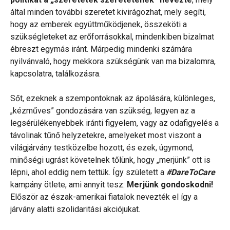
által minden további szeretet kivirágozhat, mely segíti,
hogy az emberek együttműködjenek, összeköti a
szükségleteket az erőforrásokkal, mindenkiben bizalmat
ébreszt egymás iránt. Márpedig mindenki számára
nyilvánvaló, hogy mekkora szükségünk van ma bizalomra,
kapcsolatra, találkozásra.
Sőt, ezeknek a szempontoknak az ápolására, különleges,
„kézműves” gondozására van szükség, legyen az a
legsérülékenyebbek iránti figyelem, vagy az odafigyelés a
távolinak tűnő helyzetekre, amelyeket most viszont a
világjárvány testközelbe hozott, és ezek, úgymond,
minőségi ugrást követelnek tőlünk, hogy „merjünk” ott is
lépni, ahol eddig nem tettük. Így született a
#DareToCare
kampány ötlete, ami annyit tesz:
Merjünk gondoskodni!
Először az észak-amerikai fiatalok nevezték el így a
járvány alatti szolidaritási akciójukat.