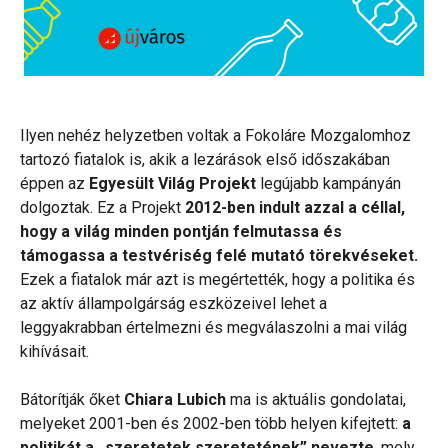
Ilyen nehéz helyzetben voltak a Fokoláre Mozgalomhoz
tartozó fiatalok is, akik a lezárások első időszakában
éppen az
Egyesült Világ Projekt
legújabb kampányán
dolgoztak. Ez a Projekt
2012-ben indult azzal a céllal,
hogy a világ minden pontján felmutassa és
támogassa a testvériség felé mutató törekvéseket.
Ezek a fiatalok már azt is megértették, hogy a politika és
az aktív állampolgárság eszközeivel lehet a
leggyakrabban értelmezni és megválaszolni a mai világ
kihívásait.
Bátorítják őket
Chiara Lubich
ma is aktuális gondolatai,
melyeket 2001-ben és 2002-ben több helyen kifejtett:
a
politikát a „szeretetek szeretetének” nevezte
, mely