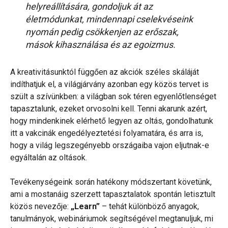
helyreállítására, gondoljuk át az
életmódunkat, mindennapi cselekvéseink
nyomán pedig csökkenjen az erőszak,
mások kihasználása és az egoizmus.
A kreativitásunktól függően az akciók széles skáláját
indíthatjuk el, a világjárvány azonban egy közös tervet is
szült a szívünkben: a világban sok téren egyenlőtlenséget
tapasztalunk, ezeket orvosolni kell. Tenni akarunk azért,
hogy mindenkinek elérhető legyen az oltás, gondolhatunk
itt a vakcinák engedélyeztetési folyamatára, és arra is,
hogy a világ legszegényebb országaiba vajon eljutnak-e
egyáltalán az oltások.
Tevékenységeink során hatékony módszertant követünk,
ami a mostanáig szerzett tapasztalatok spontán letisztult
közös nevezője:
„Learn”
– tehát különböző anyagok,
tanulmányok, webináriumok segítségével megtanuljuk, mi