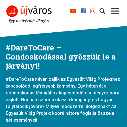
Egy testvéribb világért
#DareToCare –
Gondoskodással győzzük le a
járványt!
#DareToCare néven zajlik az Egyesült Világ Projekthez
kapcsolódó legfrissebb kampány. Egy héten át a
gondoskodás témájához kapcsolódó események sora
zajlott. Honnan származik ez a kampány, és hogyan
folytatódik jövőre? Milyen módszerrel dolgoznak? Az
Egyesült Világ Projekt koordinátora foglalja össze a
hét eseményeit.