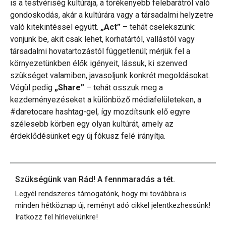
is a testvériség kultúrája, a törékenyebb felebarátról való
gondoskodás, akár a kultúrára vagy a társadalmi helyzetre
való kitekintéssel együtt.
„Act”
– tehát cselekszünk:
vonjunk be, akit csak lehet, korhatártól, vallástól vagy
társadalmi hovatartozástól függetlenül; mérjük fel a
környezetünkben élők igényeit, lássuk, ki szenved
szükséget valamiben, javasoljunk konkrét megoldásokat.
Végül pedig
„Share”
– tehát osszuk meg a
kezdeményezéseket a különböző médiafelületeken, a
#daretocare hashtag-gel, így mozdítsunk elő egyre
szélesebb körben egy olyan kultúrát, amely az
érdeklődésünket egy új fókusz felé irányítja.
Szükségünk van Rád! A fennmaradás a tét.
Legyél rendszeres támogatónk, hogy mi továbbra is
minden hétköznap új, reményt adó cikkel jelentkezhessünk!
Iratkozz fel hírlevelünkre!