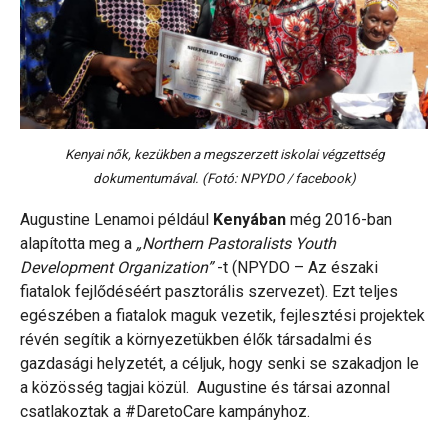
Kenyai nők, kezükben a megszerzett iskolai végzettség
dokumentumával. (Fotó: NPYDO / facebook)
Augustine Lenamoi például
Kenyában
még 2016-ban
alapította meg a
„Northern Pastoralists Youth
Development Organization”
-t (NPYDO – Az északi
fiatalok fejlődéséért pasztorális szervezet). Ezt teljes
egészében a fiatalok maguk vezetik, fejlesztési projektek
révén segítik a környezetükben élők társadalmi és
gazdasági helyzetét, a céljuk, hogy senki se szakadjon le
a közösség tagjai közül. Augustine és társai azonnal
csatlakoztak a #DaretoCare kampányhoz.