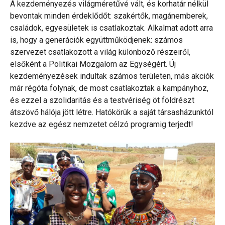
A kezdeményezés világméretűvé vált, és korhatár nélkül
bevontak minden érdeklődőt: szakértők, magánemberek,
családok, egyesületek is csatlakoztak. Alkalmat adott arra
is, hogy a generációk együttműködjenek: számos
szervezet csatlakozott a világ különböző részeiről,
elsőként a Politikai Mozgalom az Egységért. Új
kezdeményezések indultak számos területen, más akciók
már régóta folynak, de most csatlakoztak a kampányhoz,
és ezzel a szolidaritás és a testvériség öt földrészt
átszövő hálója jött létre. Hatókörük a saját társasházunktól
kezdve az egész nemzetet célzó programig terjedt!