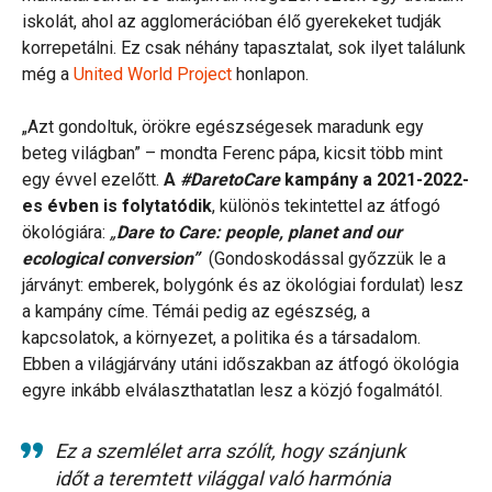
iskolát, ahol az agglomerációban élő gyerekeket tudják
korrepetálni. Ez csak néhány tapasztalat, sok ilyet találunk
még a
United World Project
honlapon.
„Azt gondoltuk, örökre egészségesek maradunk egy
beteg világban” – mondta Ferenc pápa, kicsit több mint
egy évvel ezelőtt.
A
#DaretoCare
kampány a 2021-2022-
es évben is folytatódik
, különös tekintettel az átfogó
ökológiára:
„
Dare to Care: people, planet and our
ecological conversion”
(Gondoskodással győzzük le a
járványt: emberek, bolygónk és az ökológiai fordulat) lesz
a kampány címe. Témái pedig az egészség, a
kapcsolatok, a környezet, a politika és a társadalom.
Ebben a világjárvány utáni időszakban az átfogó ökológia
egyre inkább elválaszthatatlan lesz a közjó fogalmától.
Ez a szemlélet arra szólít, hogy szánjunk
időt a teremtett világgal való harmónia