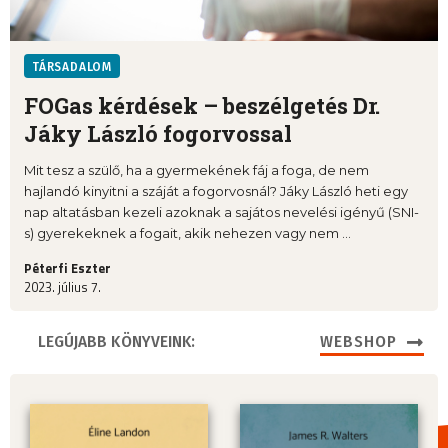
TÁRSADALOM
FOGas kérdések – beszélgetés Dr.
Jáky László fogorvossal
Mit tesz a szülő, ha a gyermekének fáj a foga, de nem
hajlandó kinyitni a száját a fogorvosnál? Jáky László heti egy
nap altatásban kezeli azoknak a sajátos nevelési igényű (SNI-
s) gyerekeknek a fogait, akik nehezen vagy nem ...
Péterfi Eszter
2023. július 7.
LEGÚJABB KÖNYVEINK:
WEBSHOP