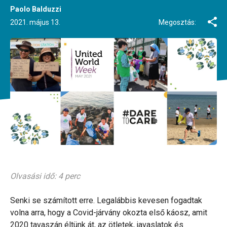
Paolo Balduzzi
2021. május 13.
Megosztás:
Olvasási idő: 4 perc
Senki se számított erre. Legalábbis kevesen fogadtak
volna arra, hogy a Covid-járvány okozta első káosz, amit
2020 tavaszán éltünk át, az ötletek, javaslatok és