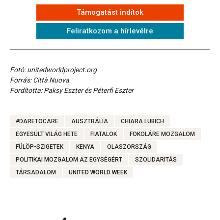
Támogatást indítok
Feliratkozom a hírlevélre
Fotó: unitedworldproject.org
Forrás: Città Nuova
Fordította: Paksy Eszter és Péterfi Eszter
#DARETOCARE
AUSZTRÁLIA
CHIARA LUBICH
EGYESÜLT VILÁG HETE
FIATALOK
FOKOLÁRE MOZGALOM
FÜLÖP-SZIGETEK
KENYA
OLASZORSZÁG
POLITIKAI MOZGALOM AZ EGYSÉGÉRT
SZOLIDARITÁS
TÁRSADALOM
UNITED WORLD WEEK