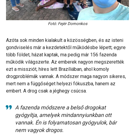
Fotó: Fejér Domonkos
Azóta sok minden kialakult a közösségben, és az isteni
gondviselés már a kezdetektől működésbe lépett; egyre
több földet, házat kaptak, ma pedig már 156 fazenda
működik világszerte. Az emberek nagyon megszerették
ezt a missziót, híres lett Brazíliában, ahol komoly
drogproblémák vannak. A módszer maga nagyon sikeres,
mert nem a függőséget helyezi fókuszba, hanem az
embert. A drog csak a jéghegy csúcsa.
A fazenda módszere a belső drogokat
gyógyítja, amelyek mindannyiunkban ott
vannak. Én is folyamatosan gyógyulok, bár
nem vagyok drogos.