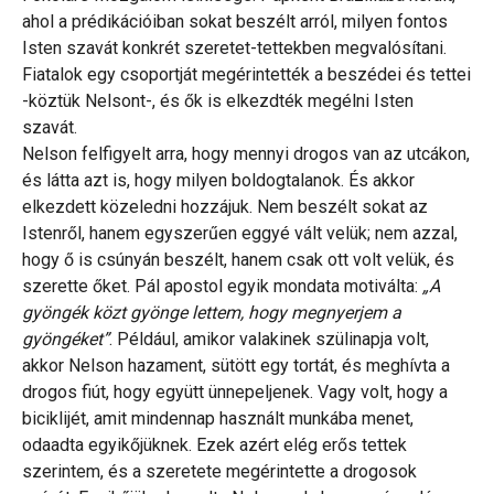
ahol a prédikációiban sokat beszélt arról, milyen fontos
Isten szavát konkrét szeretet-tettekben megvalósítani.
Fiatalok egy csoportját megérintették a beszédei és tettei
-köztük Nelsont-, és ők is elkezdték megélni Isten
szavát.
Nelson felfigyelt arra, hogy mennyi drogos van az utcákon,
és látta azt is, hogy milyen boldogtalanok. És akkor
elkezdett közeledni hozzájuk. Nem beszélt sokat az
Istenről, hanem egyszerűen eggyé vált velük; nem azzal,
hogy ő is csúnyán beszélt, hanem csak ott volt velük, és
szerette őket. Pál apostol egyik mondata motiválta:
„A
gyöngék közt gyönge lettem, hogy megnyerjem a
gyöngéket”
. Például, amikor valakinek szülinapja volt,
akkor Nelson hazament, sütött egy tortát, és meghívta a
drogos fiút, hogy együtt ünnepeljenek. Vagy volt, hogy a
biciklijét, amit mindennap használt munkába menet,
odaadta egyikőjüknek. Ezek azért elég erős tettek
szerintem, és a szeretete megérintette a drogosok