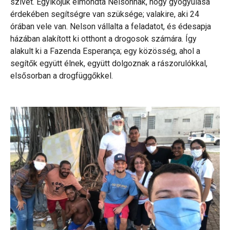
szívét. Egyikőjük elmondta Nelsonnak, hogy gyógyulása
érdekében segítségre van szüksége; valakire, aki 24
órában vele van. Nelson vállalta a feladatot, és édesapja
házában alakított ki otthont a drogosok számára. Így
alakult ki a Fazenda Esperança; egy közösség, ahol a
segítők együtt élnek, együtt dolgoznak a rászorulókkal,
elsősorban a drogfüggőkkel.