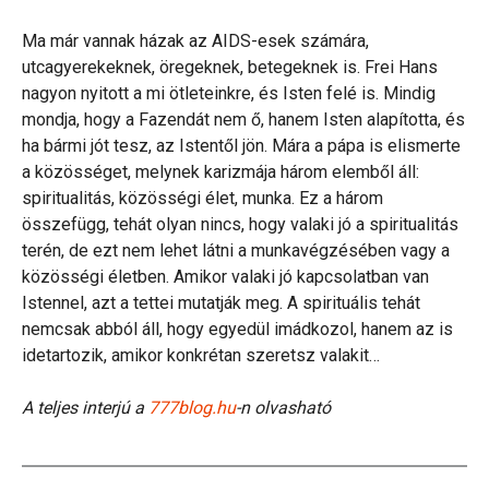
Ma már vannak házak az AIDS-esek számára,
utcagyerekeknek, öregeknek, betegeknek is. Frei Hans
nagyon nyitott a mi ötleteinkre, és Isten felé is. Mindig
mondja, hogy a Fazendát nem ő, hanem Isten alapította, és
ha bármi jót tesz, az Istentől jön. Mára a pápa is elismerte
a közösséget, melynek karizmája három elemből áll:
spiritualitás, közösségi élet, munka. Ez a három
összefügg, tehát olyan nincs, hogy valaki jó a spiritualitás
terén, de ezt nem lehet látni a munkavégzésében vagy a
közösségi életben. Amikor valaki jó kapcsolatban van
Istennel, azt a tettei mutatják meg. A spirituális tehát
nemcsak abból áll, hogy egyedül imádkozol, hanem az is
idetartozik, amikor konkrétan szeretsz valakit…
A teljes interjú a
777blog.hu
-n olvasható