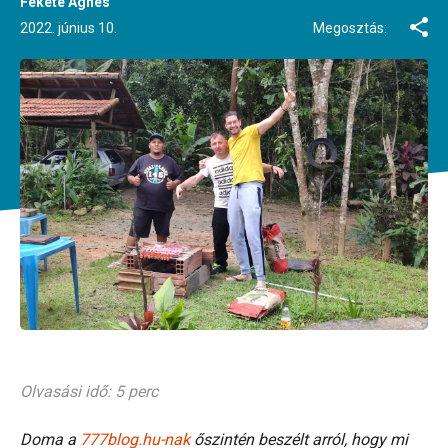
Fekete Ágnes
2022. június 10.
Megosztás:
Olvasási idő: 5 perc
Doma a
777blog.hu-nak
őszintén beszélt arról, hogy mi