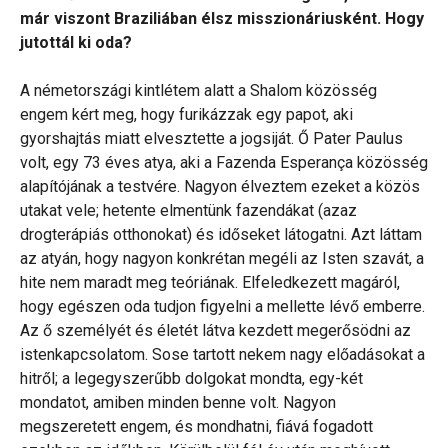
már viszont Braziliában élsz misszionáriusként. Hogy
jutottál ki oda?
A németországi kintlétem alatt a Shalom közösség
engem kért meg, hogy furikázzak egy papot, aki
gyorshajtás miatt elvesztette a jogsiját. Ő Pater Paulus
volt, egy 73 éves atya, aki a Fazenda Esperança közösség
alapítójának a testvére. Nagyon élveztem ezeket a közös
utakat vele; hetente elmentünk fazendákat (azaz
drogterápiás otthonokat) és időseket látogatni. Azt láttam
az atyán, hogy nagyon konkrétan megéli az Isten szavát, a
hite nem maradt meg teóriának. Elfeledkezett magáról,
hogy egészen oda tudjon figyelni a mellette lévő emberre.
Az ő személyét és életét látva kezdett megerősödni az
istenkapcsolatom. Sose tartott nekem nagy előadásokat a
hitről; a legegyszerűbb dolgokat mondta, egy-két
mondatot, amiben minden benne volt. Nagyon
megszeretett engem, és mondhatni, fiává fogadott