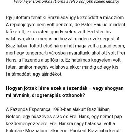
Fotó: Fejér Domonkos (Doma a felső sor jobb szélén látható)
Így jutottam tehát ki Brazíliába, így kezdődött a misszióm.
A repülőjegyre nem volt pénzem, de Pater Paulus mindent
kifizetett, ez is isteni gondviselés volt. Ha Isten hív
valahova, akkor meg is ad hozzá minden szükségest. A
Brazíliában töltött első három hét maga volt a paradicsom,
mert egy tengerparti városban nyaraltunk, ahol ott volt Frei
Hans, a Fazenda alapítója is. Ez hatalmas kegyelem volt.
Isten, amikor meghív valahova, akkor mindig ad egy kis
feltámadást, egy ajándékot.
Hogyan jöttek létre ezek a fazendák – vagy ahogyan
mi hívnánk, drogterápiás otthonok?
A Fazenda Esperança 1983-ban alakult Brazíliában,
Nelson, egy húszéves srác és Frei Hans, egy német pap
kezdeményezésére. Frei Hansra nagy hatással volt a
Fokoláre Mozgalom lelkisége. Papként Brazíliába került,