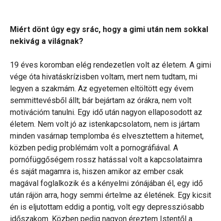
Miért dönt úgy egy srác, hogy a gimi után nem sokkal
nekivág a világnak?
19 éves koromban elég rendezetlen volt az életem. A gimi
vége óta hivatáskrízisben voltam, mert nem tudtam, mi
legyen a szakmám. Az egyetemen eltöltött egy évem
semmittevésből állt; bár bejártam az órákra, nem volt
motivációm tanulni. Egy idő után nagyon ellaposodott az
életem. Nem volt jó az istenkapcsolatom, nem is jártam
minden vasárnap templomba és elvesztettem a hitemet,
közben pedig problémám volt a pornográfiával. A
pornófüggőségem rossz hatással volt a kapcsolataimra
és saját magamra is, hiszen amikor az ember csak
magával foglalkozik és a kényelmi zónájában él, egy idő
után rájön arra, hogy semmi értelme az életének. Egy kicsit
én is eljutottam eddig a pontig, volt egy depressziósabb
időszakom. Közben pedig nagyon éreztem Istentől a