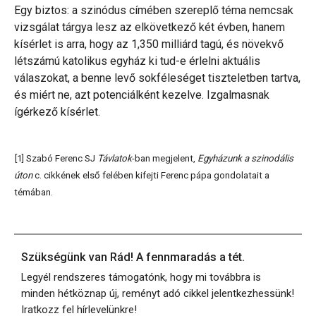
Egy biztos: a szinódus címében szereplő téma nemcsak
vizsgálat tárgya lesz az elkövetkező két évben, hanem
kísérlet is arra, hogy az 1,350 milliárd tagú, és növekvő
létszámú katolikus egyház ki tud-e érlelni aktuális
válaszokat, a benne levő sokféleséget tiszteletben tartva,
és miért ne, azt potenciálként kezelve. Izgalmasnak
ígérkező kísérlet.
[1] Szabó Ferenc SJ
Távlatok
-ban megjelent,
Egyházunk a szinodális
úton
c. cikkének első felében kifejti Ferenc pápa gondolatait a
témában.
Szükségünk van Rád! A fennmaradás a tét.
Legyél rendszeres támogatónk, hogy mi továbbra is
minden hétköznap új, reményt adó cikkel jelentkezhessünk!
Iratkozz fel hírlevelünkre!