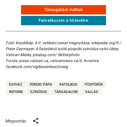
Támogatást indítok
Feliratkozom a hírlevélre
Fotó: Kezdőkép: A II. vatikáni zsinat megnyitása, wikipedia.org/it /
Peter Geymayer; A fiatalokról szóló püspöki szinódus nyitó ülése,
Vatican Media, pixabay.com/ Skitterphoto
Forrás: press.vatican.va, vaticannews.va/it, Avvenire,
facebook.com/vigiliaszerkesztoseg
EGYHÁZ
FERENC PÁPA
KATOLIKUS
PÜSPÖKÖK
REFORM
SZINÓDUS
TÁRSADALOM
VALLÁS
Megosztás: