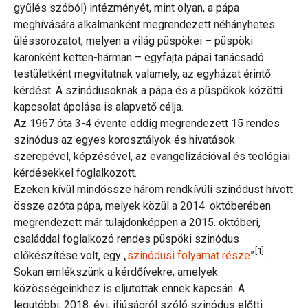
gyűlés szóból) intézményét, mint olyan, a pápa
meghívására alkalmanként megrendezett néhányhetes
üléssorozatot, melyen a világ püspökei – püspöki
karonként ketten-hárman – egyfajta pápai tanácsadó
testületként megvitatnak valamely, az egyházat érintő
kérdést. A szinódusoknak a pápa és a püspökök közötti
kapcsolat ápolása is alapvető célja.
Az 1967 óta 3-4 évente eddig megrendezett 15 rendes
szinódus az egyes korosztályok és hivatások
szerepével, képzésével, az evangelizációval és teológiai
kérdésekkel foglalkozott.
Ezeken kívül mindössze három rendkívüli szinódust hívott
össze azóta pápa, melyek közül a 2014. októberében
megrendezett már tulajdonképpen a 2015. októberi,
családdal foglalkozó rendes püspöki szinódus
[1]
előkészítése volt, egy „
szinódusi folyamat része
”
.
Sokan emlékszünk a kérdőívekre, amelyek
közösségeinkhez is eljutottak ennek kapcsán. A
legutóbbi, 2018. évi, ifjúságról szóló szinódus előtti