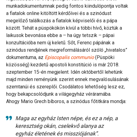
munkadokumentumnak pedig fontos kiindulópontja voltak
a fiatalok online kitöltött kérdőívei és a szinódust
megelőző találkozás a fiatalok képviselői és a pápa
között. Tehát a püspökökön kívül a többi hívő, köztük a
laikusok bevonása ebbe a – ha úgy tetszik – pápai
konzultációba nem új keletű. Sőt, Ferenc pápának a
szinódus rendjének megreformálásáról szóló „hivatalos”
dokumentuma, az
Episcopalis communio
(Püspöki
közösség) kezdetű apostoli konstitúció is már 2018.
szeptember 15-én megjelent. Idén októbertől lehetünk
majd minden reményünk szerint ennek megvalósulásának
szemtanúi és szereplői. Csodálatos lehetőség lesz ez,
hogy bekapcsolódjunk a világegyház véráramába.
Ahogy Mario Grech bíboros, a szinódus főtitkára mondja:
Maga az egyház Isten népe, és ez a nép, a
keresztség okán, cselekvő alanya az
egyház életének és missziójának”.