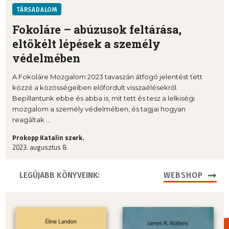
TÁRSADALOM
Fokoláre – abúzusok feltárása,
eltökélt lépések a személy
védelmében
A Fokoláre Mozgalom 2023 tavaszán átfogó jelentést tett
közzé a közösségeiben előfordult visszaélésekről.
Bepillantunk ebbe és abba is, mit tett és tesz a lelkiségi
mozgalom a személy védelmében, és tagjai hogyan
reagáltak ...
Prokopp Katalin szerk.
2023. augusztus 8.
LEGÚJABB KÖNYVEINK:
WEBSHOP