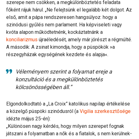
szerepe nem csökken, a megkülönböztetés feladata
főként rájuk hárul. „Ne felejtsünk el legalább két dolgot. Az
első, amit a pápa rendszeresen hangsúlyoz: hogy a
szinódusi gyűlés nem parlament. Ha képviseleti vagy
kvóta alapon működtetnénk, kockáztatnánk a
konciliarizmus
újraéledését, amely már jórészt a régmúlté.
A második: A zsinat kimondja, hogy a püspökök »a
részegyházak egységének kezdete és alapja«.
Véleményem szerint a folyamat ereje a
konzultáció és a megkülönböztetés
kölcsönösségében áll.”
Elgondolkodtató a „La Croix” katolikus napilap értékelése
a közelgő püspöki szinódusról (a
Vigilia szerkesztősége
idézte május 25-én):
„Különösen nagy kérdés, hogy milyen szerepet fognak
játszani a folyamatban a nők és a fiatalok, s nem kerülnek-