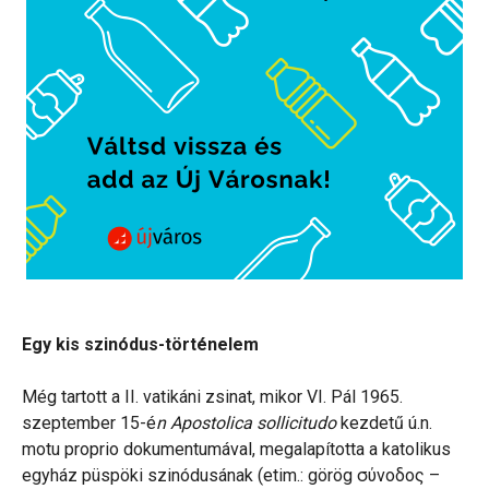
Egy kis szinódus-történelem
Még tartott a II. vatikáni zsinat, mikor VI. Pál 1965.
szeptember 15-é
n Apostolica sollicitudo
kezdetű ú.n.
motu proprio dokumentumával, megalapította a katolikus
egyház püspöki szinódusának (etim.: görög σύνοδος –