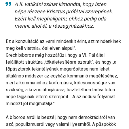
A II. vatikáni zsinat kimondta, hogy Isten
népe részese Krisztus prófétai szerepének.
Ezért kell meghallgatni, ehhez pedig oda
menni, ahol él, a részegyházakhoz.
Ez a konzultáció az »ami mindenkit érint, azt mindenkinek
meg kell vitatnia« ősi elven alapul”.
Grech bíboros még hozzáfűzi, hogy a VI. Pál által
felállított struktúra „tökéletesítésre szorult”, és hogy „a
főpásztorok tekintélyének megerősítése nem lehet
általános módszer az egyházi kommunió megéléséhez,
mert a kommunióhoz körforgásra, kölcsönösségre van
szükség, a közös útonjárásra, tiszteletben tartva Isten
népe tagjainak eltérő szerepeit… A szinódusi folyamat
mindezt jól megmutatja.”
A bíboros arról is beszél, hogy nem demokráciáról van
szó, populizmusról vagy valami ilyesmiről. A püspökök