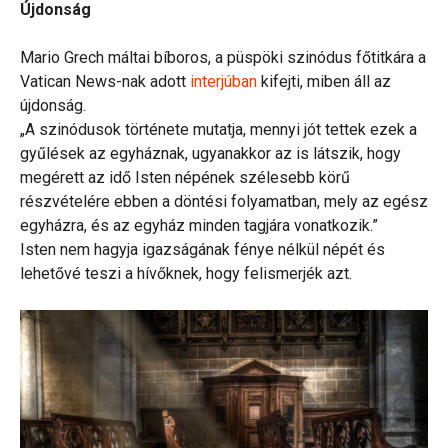
Újdonság
Mario Grech máltai bíboros, a püspöki szinódus főtitkára a
Vatican News-nak adott
interjúban
kifejti, miben áll az
újdonság.
„A szinódusok története mutatja, mennyi jót tettek ezek a
gyűlések az egyháznak, ugyanakkor az is látszik, hogy
megérett az idő Isten népének szélesebb körű
részvételére ebben a döntési folyamatban, mely az egész
egyházra, és az egyház minden tagjára vonatkozik.”
Isten nem hagyja igazságának fénye nélkül népét és
lehetővé teszi a hívőknek, hogy felismerjék azt.