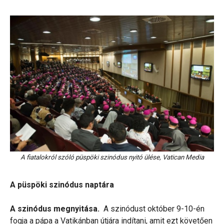
A fiatalokról szóló püspöki szinódus nyitó ülése, Vatican Media
A püspöki szinódus naptára
A szinódus megnyitása.
A szinódust október 9-10-én
fogja a pápa a Vatikánban útjára indítani, amit ezt követően