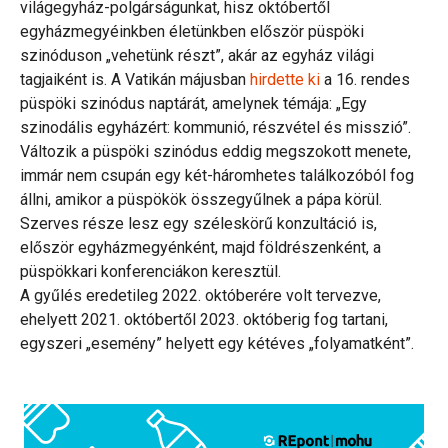
világegyház-polgárságunkat, hisz októbertől
egyházmegyéinkben életünkben először püspöki
szinóduson „vehetünk részt”, akár az egyház világi
tagjaiként is. A Vatikán májusban
hirdette ki
a 16. rendes
püspöki szinódus naptárát, amelynek témája: „Egy
szinodális egyházért: kommunió, részvétel és misszió”.
Változik a püspöki szinódus eddig megszokott menete,
immár nem csupán egy két-háromhetes találkozóból fog
állni, amikor a püspökök összegyűlnek a pápa körül.
Szerves része lesz egy széleskörű konzultáció is,
először egyházmegyénként, majd földrészenként, a
püspökkari konferenciákon keresztül.
A gyűlés eredetileg 2022. októberére volt tervezve,
ehelyett 2021. októbertől 2023. októberig fog tartani,
egyszeri „esemény” helyett egy kétéves „folyamatként”.