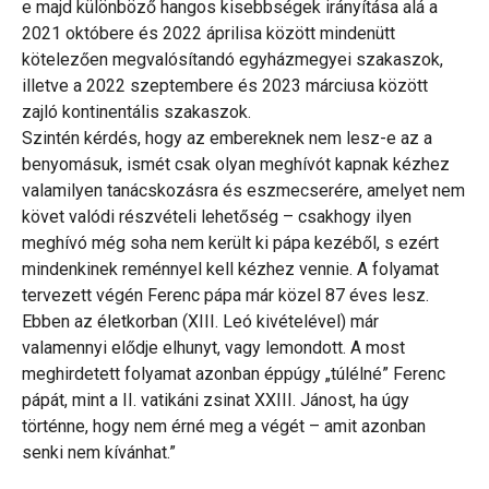
e majd különböző hangos kisebbségek irányítása alá a
2021 októbere és 2022 áprilisa között mindenütt
kötelezően megvalósítandó egyházmegyei szakaszok,
illetve a 2022 szeptembere és 2023 márciusa között
zajló kontinentális szakaszok.
Szintén kérdés, hogy az embereknek nem lesz-e az a
benyomásuk, ismét csak olyan meghívót kapnak kézhez
valamilyen tanácskozásra és eszmecserére, amelyet nem
követ valódi részvételi lehetőség – csakhogy ilyen
meghívó még soha nem került ki pápa kezéből, s ezért
mindenkinek reménnyel kell kézhez vennie. A folyamat
tervezett végén Ferenc pápa már közel 87 éves lesz.
Ebben az életkorban (XIII. Leó kivételével) már
valamennyi elődje elhunyt, vagy lemondott. A most
meghirdetett folyamat azonban éppúgy „túlélné” Ferenc
pápát, mint a II. vatikáni zsinat XXIII. Jánost, ha úgy
történne, hogy nem érné meg a végét – amit azonban
senki nem kívánhat.”