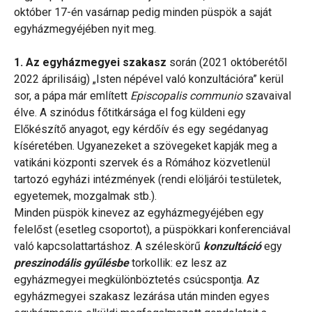
október 17-én vasárnap pedig minden püspök a saját
egyházmegyéjében nyit meg.
1. Az egyházmegyei szakasz
során (2021 októberétől
2022 áprilisáig) „Isten népével való konzultációra” kerül
sor, a pápa már említett
Episcopalis communio
szavaival
élve. A szinódus főtitkársága el fog küldeni egy
Előkészítő anyagot, egy kérdőív és egy segédanyag
kíséretében. Ugyanezeket a szövegeket kapják meg a
vatikáni központi szervek és a Rómához közvetlenül
tartozó egyházi intézmények (rendi elöljárói testületek,
egyetemek, mozgalmak stb.).
Minden püspök kinevez az egyházmegyéjében egy
felelőst (esetleg csoportot), a püspökkari konferenciával
való kapcsolattartáshoz. A széleskörű
konzultáció
egy
preszinodális
gyűlésbe
torkollik: ez lesz az
egyházmegyei megkülönböztetés csúcspontja. Az
egyházmegyei szakasz lezárása után minden egyes