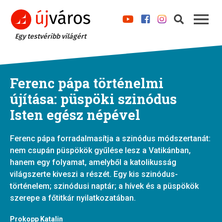
Egy testvéribb világért
Ferenc pápa történelmi
újítása: püspöki szinódus
Isten egész népével
Ferenc pápa forradalmasítja a szinódus módszertanát:
nem csupán püspökök gyűlése lesz a Vatikánban,
hanem egy folyamat, amelyből a katolikusság
világszerte kiveszi a részét. Egy kis szinódus-
történelem; szinódusi naptár; a hívek és a püspökök
szerepe a főtitkár nyilatkozatában.
Prokopp Katalin