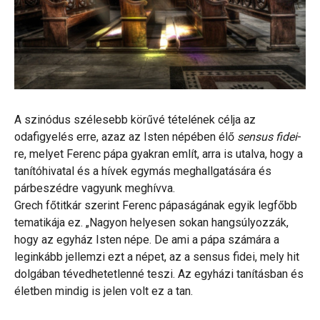
A szinódus szélesebb körűvé tételének célja az
odafigyelés erre, azaz az Isten népében élő
sensus fidei
-
re, melyet Ferenc pápa gyakran említ, arra is utalva, hogy a
tanítóhivatal és a hívek egymás meghallgatására és
párbeszédre vagyunk meghívva.
Grech főtitkár szerint Ferenc pápaságának egyik legfőbb
tematikája ez. „Nagyon helyesen sokan hangsúlyozzák,
hogy az egyház Isten népe. De ami a pápa számára a
leginkább jellemzi ezt a népet, az a sensus fidei, mely hit
dolgában tévedhetetlenné teszi. Az egyházi tanításban és
életben mindig is jelen volt ez a tan.