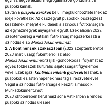
egyházmegye elküldi megfogalmazott gondolatait a
püspöki karnak.
Ezután a
püspöki karokon
belüli megkülönböztetésnek az
ideje következik. Az összegyűlt püspökök összegzést
készítenek, melyet elküldenek a szinódus főtitkárságára,
az egyházmegyék anyagaival együtt. Ezek alapján 2022.
szeptemberéig a vatikáni főtitkárság megszerkeszti a
szinódus első
Munkadokumentumát
.
2. A kontinensek szakaszában
(2022 szeptemberétől
2023 márciusáig) főként erről az első
Munkadokumentumról
zajlik -gondolkodási folyamat az
egyes földrészek kulturális sajátosságait figyelembe
véve. Ezek igazi
kontinensenkénti gyűlések
lesznek, a
püspökök és Isten népének más tagjai részvételével.
Végül a szinódus főtitkársága elkészíti a második
Munkadokumentumot.
2023 októberében kerül majd sor a Vatikánban a rendes
püspöki szinódus ülésére.