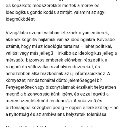
és képalkotó módszerekkel mérték a merev és
ideologikus gondolkodás szintjét, valamint az agyi
idegműködést.
Vizsgálatai szerint valóban léteznek olyan emberek,
akiknek kognitív hajlamuk van az ideológiákra. Kevésbé
számít, hogy mi az ideológia tartalma – lehet politikai,
vallási vagy más jellegű – inkább az ideologikus jelleg a
mérvadó: bizonyos emberek előnyben részesítik a
szigorú és változatlan szabályrendszereket, és
nehezebben alkalmazkodnak az új információkhoz. A
környezet, mindazonáltal döntő jelentőséggel bír.
Fenyegetőnek vagy bizonytalannak érzékelt helyzetben
megnő a bizonyosság iránti igény, és ezzel együtt a
merev szemléletmód tendenciája. A sokszínű és
biztonságos közegben pedig – éppen ellenkezőleg – nő
a nyitottság és az ambivalens helyzetek tolerálása.