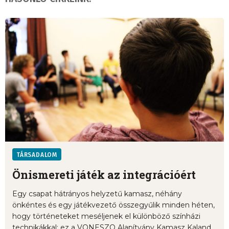
TÁRSADALOM
Önismereti játék az integrációért
Egy csapat hátrányos helyzetű kamasz, néhány
önkéntes és egy játékvezető összegyűlik minden héten,
hogy történeteket meséljenek el különböző színházi
technikákkal: ez a VONESZO Alapítvány Kamasz Kaland