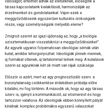
valóságot, értelmet adnak az életünknek, elősegítik a
társas kapcsolataink kialakítását, harmonizálják az
érzelmeinket és gondolatainkat. Vajon ezek a
meggyőződéseink egyszerűen kulturális örökségünk
része, vagy személyiségünk mélyebb eleme?
Zmigrod szerint az igazi újdonság az, hogy „a biológia
szisztematikusan visszatükrözi a meggyőződésünket”.
Az agyunk ugyanis folyamatosan ideológiai sémák után
kutat, amikbe lehorgonyozhat. Ideológiák jönnek-mennek,
új formákat öltenek, új tartalommal telnek meg. A kutatások
szerin az agyunknak két ok miatt van rájuk szüksége.
Először is azért, mert az agy prognosztizáló szerv: a
bizonytalanság csökkentése érdekében próbálja előre
kitalálni, mi fog történni. A második ok, hogy az agy társas
szerv is, igényli a kommunikációt, az elismerést és hogy
tartozzon valahova. Az ideológiák ebben könnyített pályát
kínálnak: komplex problémákra egyszerű válaszokat