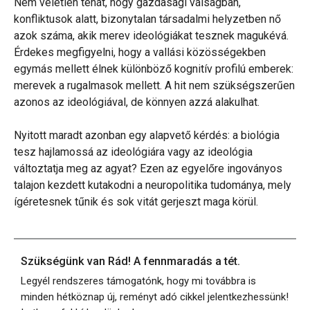
Nem véletlen tehát, hogy gazdasági válságban,
konfliktusok alatt, bizonytalan társadalmi helyzetben nő
azok száma, akik merev ideológiákat tesznek magukévá.
Érdekes megfigyelni, hogy a vallási közösségekben
egymás mellett élnek különböző kognitív profilú emberek:
merevek a rugalmasok mellett. A hit nem szükségszerűen
azonos az ideológiával, de könnyen azzá alakulhat.
Nyitott maradt azonban egy alapvető kérdés: a biológia
tesz hajlamossá az ideológiára vagy az ideológia
változtatja meg az agyat? Ezen az egyelőre ingoványos
talajon kezdett kutakodni a neuropolitika tudománya, mely
ígéretesnek tűnik és sok vitát gerjeszt maga körül.
Szükségünk van Rád! A fennmaradás a tét.
Legyél rendszeres támogatónk, hogy mi továbbra is
minden hétköznap új, reményt adó cikkel jelentkezhessünk!