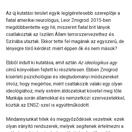
Az új kutatási terület egyik legígéretesebb szereplője a
fiatal amerikai neurológus, Leor Zmigrod. 2015-ben
megdöbbentette egy hír, miszerint fiatal brit lányok
csatlakoztak az Iszlám Állam terrorszervezethez és
Szíriába utaztak. Ekkor tette fel magának az egyszerű, de
lényegre törő kérdést: miért éppen ők és nem mások?
Ebből indult ki kutatása, amit aztán
Az ideologikus agy
című könyvében fejtett ki részletesen. Ebben Zmigrod
kísérleti pszichológiai és idegtudományi módszereket
ötvöz, hogy megértse, miért csatlakozik valaki egy olyan
ideológiához, mely extrém áldozatokat követel meg tőle.
Munkája során államokkal és nemzetközi szervezetekkel,
köztük az ENSZ-szel is együttműködött.
Mindannyiunkat hitek és meggyőződések vezetnek: ezek
olyan irányító rendszerek, melyek segítenek értelmezni a