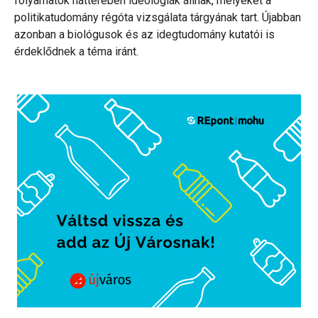
folyamatok hátterében ideológiák állnak, melyeket a
politikatudomány régóta vizsgálata tárgyának tart. Újabban
azonban a biológusok és az idegtudomány kutatói is
érdeklődnek a téma iránt.