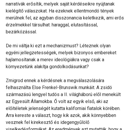
narratívák erősítik, melyek saját kérdéseikre nyújtanak
kielégítő válaszokat. Ha ezeknek ellentmondó tények
merülnek fel, az agyban disszonancia keletkezik, ami erős
érzelmekkel társulhat: haraggal, elutasítással,
bezárkózással.
De mi váltja ki ezt a mechanizmust? Léteznek olyan
egyéni jellegzetességek, melyek bizonyos embereket
hajlamosítanak a merev ideológiákra vagy csak a
környezetünk alakítja gondolkodásunkat?
Zmigrod ennek a kérdésnek a megválaszolására
felhasználta Else Frenkel-Brunswik munkáit. A zsidó
származású lengyel tudós a II. világháború elől menekült
az Egyesült Államokba. Ő volt az egyik első, aki az
előítéletek jelenségét kutatta kaliforniai fiatalok körében.
Arra kereste a választ, hogy kik azok, akik könnyebben
vesznek fel kirekesztő és idegengyűlölő
viselkedésformákat. Az eredmények azt mutatták, hogy a