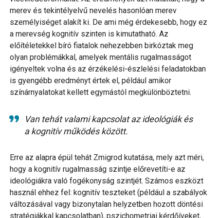
merev és tekintélyelvű nevelés hasonlóan merev
személyiséget alakít ki. De ami még érdekesebb, hogy ez
a merevség kognitív szinten is kimutatható. Az
előítéletekkel bíró fiatalok nehezebben birkóztak meg
olyan problémákkal, amelyek mentális rugalmasságot
igényeltek volna és az érzékelési-észlelési feladatokban
is gyengébb eredményt értek el, például amikor
színárnyalatokat kellett egymástól megkülönböztetni.
Van tehát valami kapcsolat az ideológiák és
a kognitív működés között.
Erre az alapra épül tehát Zmigrod kutatása, mely azt méri,
hogy a kognitív rugalmasság szintje előrevetíti-e az
ideológiákra való fogékonyság szintjét. Számos eszközt
használ ehhez fel: kognitív teszteket (például a szabályok
változásával vagy bizonytalan helyzetben hozott döntési
stratégiákkal kapcsolatban), pszichometriai kérdőíveket,