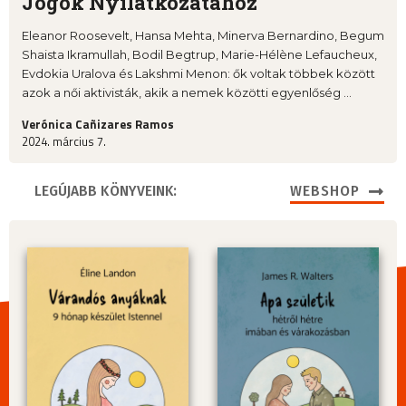
Jogok Nyilatkozatához
Eleanor Roosevelt, Hansa Mehta, Minerva Bernardino, Begum
Shaista Ikramullah, Bodil Begtrup, Marie-Hélène Lefaucheux,
Evdokia Uralova és Lakshmi Menon: ők voltak többek között
azok a női aktivisták, akik a nemek közötti egyenlőség ...
Verónica Cañizares Ramos
2024. március 7.
LEGÚJABB KÖNYVEINK:
WEBSHOP