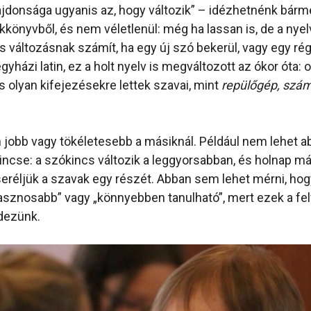
lajdonsága ugyanis az, hogy változik” – idézhetnénk bárm
kkönyvből, és nem véletlenül: még ha lassan is, de a ny
is változásnak számít, ha egy új szó bekerül, vagy egy ré
gyházi latin, ez a holt nyelv is megváltozott az ókor óta: 
 és olyan kifejezésekre lettek szavai, mint
repülőgép, szám
 jobb vagy tökéletesebb a másiknál. Például nem lehet a
ncse: a szókincs változik a leggyorsabban, és holnap má
seréljük a szavak egy részét. Abban sem lehet mérni, hog
hasznosabb” vagy „könnyebben tanulható”, mert ezek a fel
rdezünk.