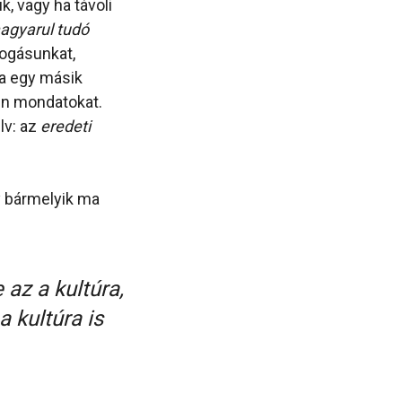
k, vagy ha távoli
agyarul tudó
fogásunkat,
ha egy másik
en mondatokat.
lv: az
eredeti
y bármelyik ma
 az a kultúra,
a kultúra is