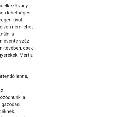
endelkező vagy
rben lehetséges
egen kívül
yelven nem lehet
nálni a
pen évente száz
an-tévében, csak
gyerekek. Mert a
rtendő lenne,
sz
ékozódnunk: a
igazodási
edéknek.