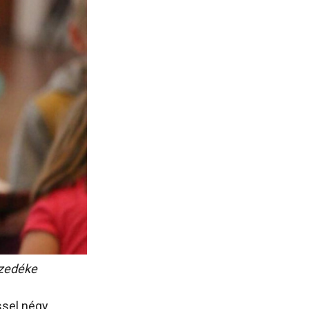
mzedéke
ssel négy