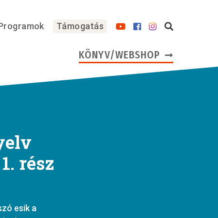
Programok
Támogatás
KÖNYV/WEBSHOP
yelv
1. rész
szó esik a