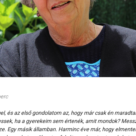
perc
gel, és az első gondolatom az, hogy már csak én maradt
essek, ha a gyerekeim sem értenék, amit mondok? Messz
e. Egy másik államban.
Harminc éve már, hogy elmentek,