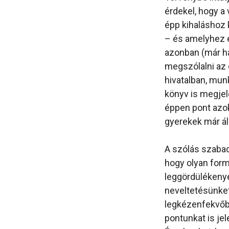
érdekel, hogy a
épp kihaláshoz 
– és amelyhez 
azonban (már ha
megszólalni az 
hivatalban, mun
könyv is megjel
éppen pont azok
gyerekek már ál
A szólás szaba
hogy olyan form
leggördülékenye
neveltetésünket
legkézenfekvőb
pontunkat is je