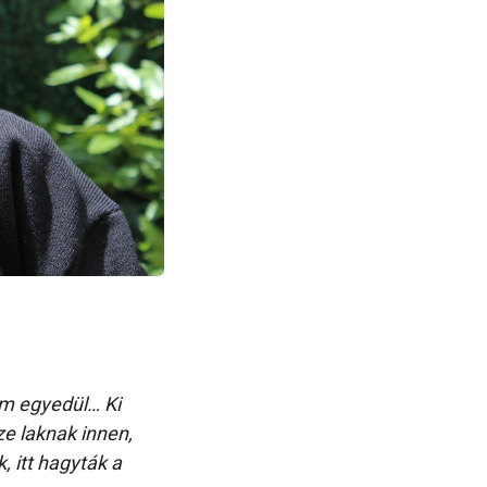
am egyedül… Ki
e laknak innen,
 itt hagyták a