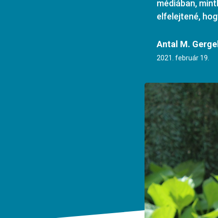
médiában, minth
elfelejtené, hog
Antal M. Gerge
2021. február 19.