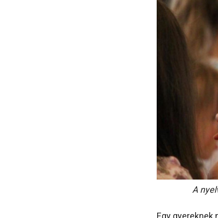
A nyel
Egy gyereknek n