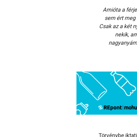
Amióta a férj
sem ért meg m
Csak az a két 
nekik, a
nagyanyámtó
Törvénybe iktatj