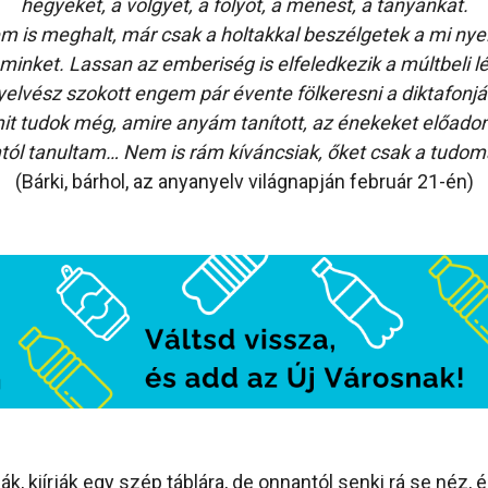
hegyeket, a völgyet, a folyót, a ménest, a tanyánkat.
em is meghalt, már csak a holtakkal beszélgetek a mi nye
inket. Lassan az emberiség is elfeledkezik a múltbeli 
nyelvész szokott engem pár évente fölkeresni a diktafon
mit tudok még, amire anyám tanított, az énekeket előadom
l tanultam… Nem is rám kíváncsiak, őket csak a tudomá
(Bárki, bárhol, az anyanyelv világnapján február 21-én)
ák, kiírják egy szép táblára, de onnantól senki rá se néz,