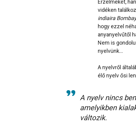
Érzelmeket, hang
vidéken találko
indiaira Bomba
hogy ezzel néha
anyanyelvűtől h
Nem is gondolun
nyelvünk…
A nyelvről álta
élő nyelv ősi le
A nyelv nincs ben
amelyikben kialaku
változik.