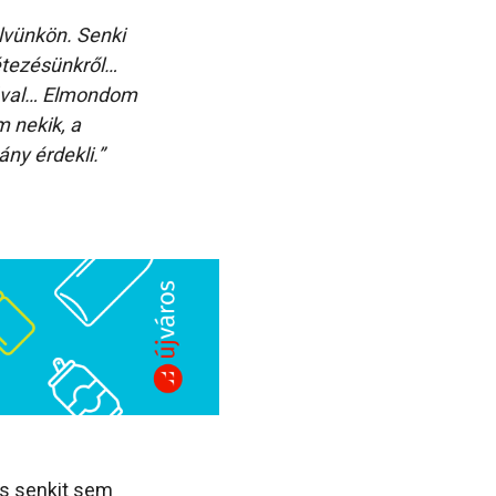
lvünkön. Senki
létezésünkről…
jával… Elmondom
 nekik, a
ny érdekli.”
 és senkit sem