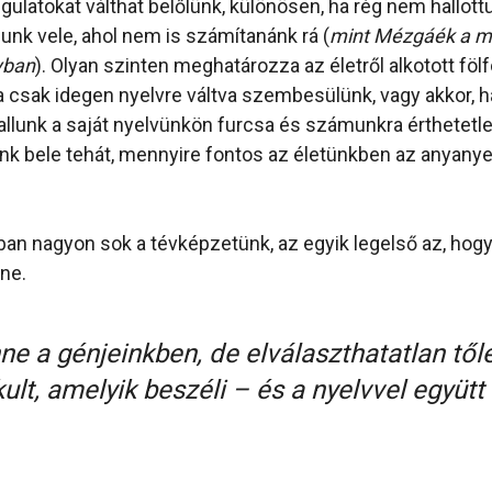
ulatokat válthat belőlünk, különösen, ha rég nem hallottu
zunk vele, ahol nem is számítanánk rá (
mint Mézgáék a m
yban
). Olyan szinten meghatározza az életről alkotott föl
 csak idegen nyelvre váltva szembesülünk, vagy akkor, 
allunk a saját nyelvünkön furcsa és számunkra érthetetl
k bele tehát, mennyire fontos az életünkben az anyanye
lában nagyon sok a tévképzetünk, az egyik legelső az, hog
nne.
ne a génjeinkben, de elválaszthatatlan tőle
lt, amelyik beszéli – és a nyelvvel együtt 