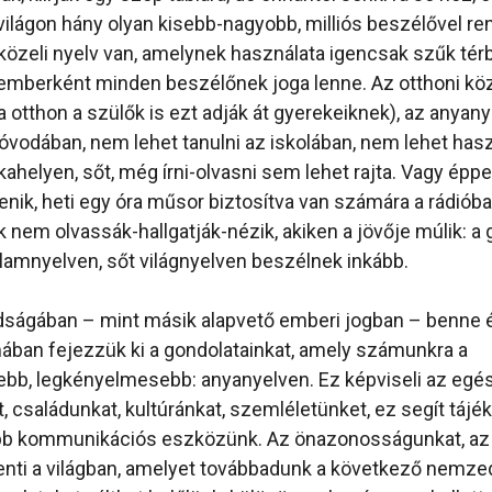
 világon hány olyan kisebb-nagyobb, milliós beszélővel r
közeli nyelv van, amelynek használata igencsak szűk té
emberként minden beszélőnek joga lenne. Az otthoni köz
 otthon a szülők is ezt adják át gyerekeiknek), az anyan
óvodában, nem lehet tanulni az iskolában, nem lehet hasz
kahelyen, sőt, még írni-olvasni sem lehet rajta. Vagy ép
enik, heti egy óra műsor biztosítva van számára a rádiób
 nem olvassák-hallgatják-nézik, akiken a jövője múlik: a 
lamnyelven, sőt világnyelven beszélnek inkább.
dságában – mint másik alapvető emberi jogban – benne é
ában fejezzük ki a gondolatainkat, amely számunkra a
bb, legkényelmesebb: anyanyelven. Ez képviseli az egé
, családunkat, kultúránkat, szemléletünket, ez segít táj
b kommunikációs eszközünk. Az önazonosságunkat, az 
lenti a világban, amelyet továbbadunk a következő nemz