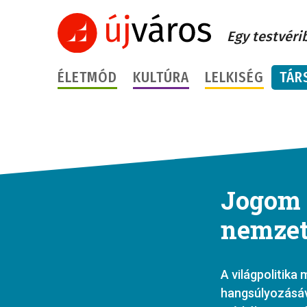
Egy testvéri
ÉLETMÓD
KULTÚRA
LELKISÉG
TÁR
Jogom 
nemzet
A világpolitika
hangsúlyozásáva