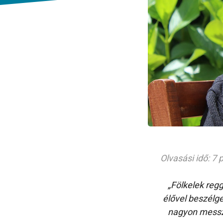
Olvasási idő: 7 
„Fölkelek reg
élővel beszélg
nagyon messz