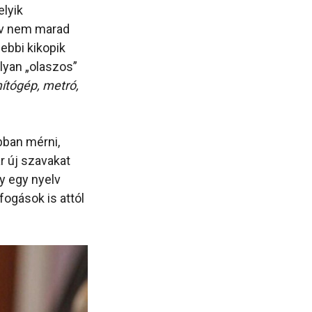
elyik
elv nem marad
gebbi kikopik
olyan „olaszos”
ítógép, metró,
bban mérni,
r új szavakat
y egy nyelv
fogások is attól