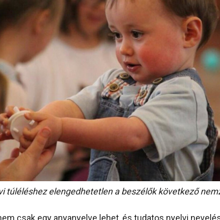
vi túléléshez elengedhetetlen a beszélők következő ne
em csak egy anyanyelve lehet, és tudatos nyelvi nevelé