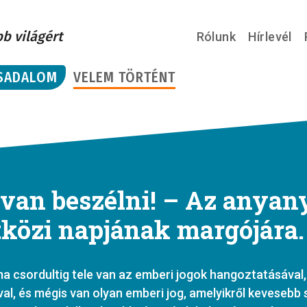
bb világért
Rólunk
Hírlevél
SADALOM
VELEM TÖRTÉNT
van beszélni! – Az anyan
közi napjának margójára. 
 ma csordultig tele van az emberi jogok hangoztatásával,
l, és mégis van olyan emberi jog, amelyikről kevesebb 