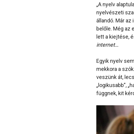
„A nyelv alaptu
nyelvészeti sza
állandó. Már az 
belőle. Még az e
lett a kiejtése,
internet…
Egyik nyelv sem
mekkora a szóki
veszünk át, lec
„logikusabb”, „
függnek, kit ké