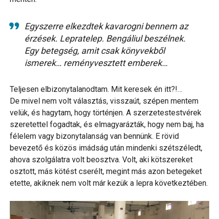
Egyszerre elkezdtek kavarogni bennem az
érzések. Lepratelep. Bengáliul beszélnek.
Egy betegség, amit csak könyvekből
ismerek… reményvesztett emberek…
Teljesen elbizonytalanodtam. Mit keresek én itt?!…
De mivel nem volt választás, visszaút, szépen mentem
velük, és hagytam, hogy történjen. A szerzetestestvérek
szeretettel fogadtak, és elmagyarázták, hogy nem baj, ha
félelem vagy bizonytalanság van bennünk. E rövid
bevezető és közös imádság után mindenki szétszéledt,
ahova szolgálatra volt beosztva. Volt, aki kötszereket
osztott, más kötést cserélt, megint más azon betegeket
etette, akiknek nem volt már kezük a lepra következtében.