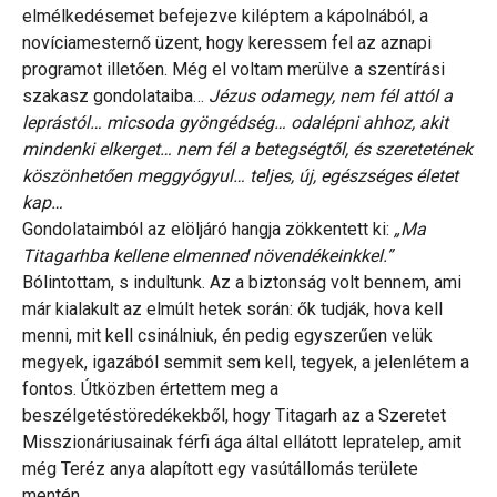
elmélkedésemet befejezve kiléptem a kápolnából, a
novíciamesternő üzent, hogy keressem fel az aznapi
programot illetően. Még el voltam merülve a szentírási
szakasz gondolataiba…
Jézus odamegy, nem fél attól a
leprástól… micsoda gyöngédség… odalépni ahhoz, akit
mindenki elkerget… nem fél a betegségtől, és szeretetének
köszönhetően meggyógyul… teljes, új, egészséges életet
kap…
Gondolataimból az elöljáró hangja zökkentett ki:
„Ma
Titagarhba kellene elmenned növendékeinkkel.”
Bólintottam, s indultunk. Az a biztonság volt bennem, ami
már kialakult az elmúlt hetek során: ők tudják, hova kell
menni, mit kell csinálniuk, én pedig egyszerűen velük
megyek, igazából semmit sem kell, tegyek, a jelenlétem a
fontos. Útközben értettem meg a
beszélgetéstöredékekből, hogy Titagarh az a Szeretet
Misszionáriusainak férfi ága által ellátott lepratelep, amit
még Teréz anya alapított egy vasútállomás területe
mentén.