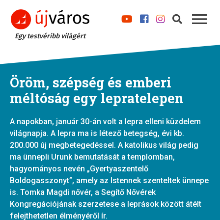
Egy testvéribb világért
Öröm, szépség és emberi
méltóság egy lepratelepen
A napokban, január 30-án volt a lepra elleni küzdelem
világnapja. A lepra ma is létező betegség, évi kb.
200.000 új megbetegedéssel. A katolikus világ pedig
ma ünnepli Urunk bemutatását a templomban,
hagyományos nevén „Gyertyaszentelő
Boldogasszonyt”, amely az Istennek szenteltek ünnepe
is. Tomka Magdi nővér, a Segítő Nővérek
Kongregációjának szerzetese a leprások között átélt
felejthetetlen élményéről ír.