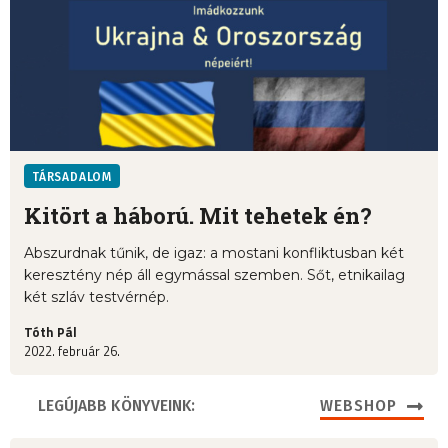
TÁRSADALOM
Kitört a háború. Mit tehetek én?
Abszurdnak tűnik, de igaz: a mostani konfliktusban két
keresztény nép áll egymással szemben. Sőt, etnikailag
két szláv testvérnép.
Tóth Pál
2022. február 26.
LEGÚJABB KÖNYVEINK:
WEBSHOP