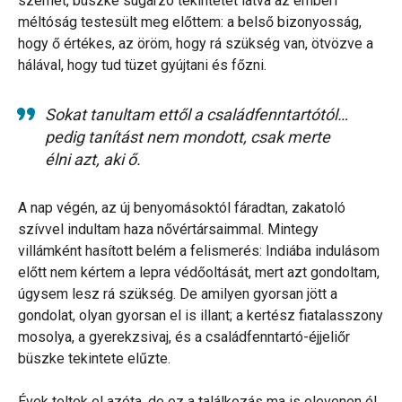
szemét, büszke sugárzó tekintetét látva az emberi
méltóság testesült meg előttem: a belső bizonyosság,
hogy ő értékes, az öröm, hogy rá szükség van, ötvözve a
hálával, hogy tud tüzet gyújtani és főzni.
Sokat tanultam ettől a családfenntartótól…
pedig tanítást nem mondott, csak merte
élni azt, aki ő.
A nap végén, az új benyomásoktól fáradtan, zakatoló
szívvel indultam haza nővértársaimmal. Mintegy
villámként hasított belém a felismerés: Indiába indulásom
előtt nem kértem a lepra védőoltását, mert azt gondoltam,
úgysem lesz rá szükség. De amilyen gyorsan jött a
gondolat, olyan gyorsan el is illant; a kertész fiatalasszony
mosolya, a gyerekzsivaj, és a családfenntartó-éjjeliőr
büszke tekintete elűzte.
Évek teltek el azóta, de ez a találkozás ma is elevenen él