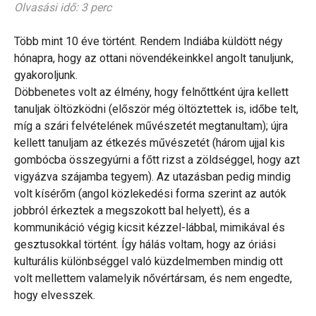
Olvasási idő: 3 perc
Több mint 10 éve történt. Rendem Indiába küldött négy
hónapra, hogy az ottani növendékeinkkel angolt tanuljunk,
gyakoroljunk.
Döbbenetes volt az élmény, hogy felnőttként újra kellett
tanuljak öltözködni (először még öltöztettek is, időbe telt,
míg a szári felvételének művészetét megtanultam); újra
kellett tanuljam az étkezés művészetét (három ujjal kis
gombócba összegyúrni a főtt rizst a zöldséggel, hogy azt
vigyázva szájamba tegyem). Az utazásban pedig mindig
volt kísérőm (angol közlekedési forma szerint az autók
jobbról érkeztek a megszokott bal helyett), és a
kommunikáció végig kicsit kézzel-lábbal, mimikával és
gesztusokkal történt. Így hálás voltam, hogy az óriási
kulturális különbséggel való küzdelmemben mindig ott
volt mellettem valamelyik nővértársam, és nem engedte,
hogy elvesszek.