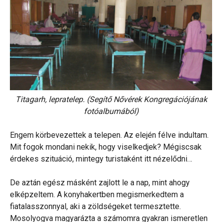
Titagarh, lepratelep. (Segítő Nővérek Kongregációjának
fotóalbumából)
Engem körbevezettek a telepen. Az elején félve indultam.
Mit fogok mondani nekik, hogy viselkedjek? Mégiscsak
érdekes szituáció, mintegy turistaként itt nézelődni…
De aztán egész másként zajlott le a nap, mint ahogy
elképzeltem. A konyhakertben megismerkedtem a
fiatalasszonnyal, aki a zöldségeket termesztette.
Mosolyogva magyarázta a számomra gyakran ismeretlen