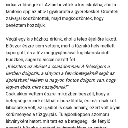
indiai zöldségeket. Aztán bevittek a kis iskolába, ahol a
tanítónő épp az abc-t gyakorolta a gyerekekkel. Örömteli
zsivajjal köszöntöttek, majd megköszönték, hogy
benéztem hozzájuk.
Végül egy kis házhoz értünk, ahol a telep éjjeliőre lakott.
Először észre sem vettem, mert a tűzrakó hely mellett
kuporgott, és a tűz meggyújtásával foglalatoskodott.
Büszkén, sugárzó arccal nézett fel.
„Készítem az ebédet a családomnak! A feleségem a
kertben dolgozik, a lányom a fekvőbetegeknél segít az
ápolásban! Nekem is nagyon fontos dolgom van, hogy
legyen ebéd, mire hazajönnek!”
Csak akkor vettem észre, miközben beszélt, hogy a
betegsége mindkét lábát elpusztította, és már csak két
lábcsonkja volt, az ujjaiból is csak néhány, ezért volt olyan
körülményes a tűzgyújtás. Tulajdonképpen szomorú
látványként hatott, mit tett ez a betegség… de fénylő