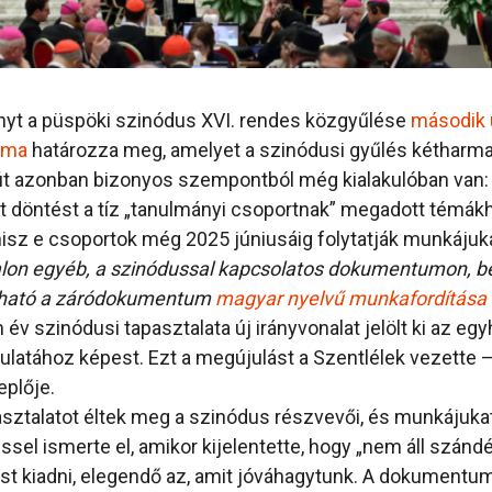
nyt a püspöki szinódus XVI. rendes közgyűlése
második 
uma
határozza meg, amelyet a szinódusi gyűlés kétharm
 út azonban bizonyos szempontból még kialakulóban van:
 döntést a tíz „tanulmányi csoportnak” megadott témák
isz e csoportok még 2025 júniusáig folytatják munkájuk
lon egyéb, a szinódussal kapcsolatos dokumentumon, 
asható a záródokumentum
magyar nyelvű munkafordítása
év szinódusi tapasztalata új irányvonalat jelölt ki az eg
latához képest. Ezt a megújulást a Szentlélek vezette – 
eplője.
asztalatot éltek meg a szinódus részvevői, és munkájuka
ssel ismerte el, amikor kijelentette, hogy „nem áll szá
ást kiadni, elegendő az, amit jóváhagytunk. A dokumentum