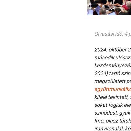
Olvasási idő: 4 
2024. október 2
második üléssz
kezdeményezésér
2024) tartó szi
megszületett pü
együttmunkálk
kifelé tekintet
sokat fogjuk el
szinódust, gyako
Íme, olasz társ
irányvonalak kö