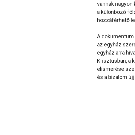
vannak nagyon 
a különböző föl
hozzáférhető le
A dokumentum ö
az egyház szer
egyház arra hiv
Krisztusban, a 
elismerése szen
és a bizalom újj