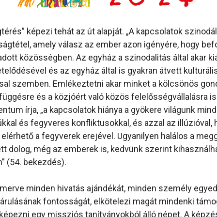
térés” képezi tehát az út alapját. „A kapcsolatok szinod
ságtétel, amely válasz az ember azon igényére, hogy bef
adott közösségben. Az egyház a szinodalitás által akar ki
elődésével és az egyház által is gyakran átvett kulturáli
ssal szemben. Emlékeztetni akar minket a kölcsönös gon
üggésre és a közjóért való közös felelősségvállalásra is
tum írja, „a kapcsolatok hiánya a gyökere világunk mind
kal és fegyveres konfliktusokkal, és azzal az illúzióval,
elérhető a fegyverek erejével. Ugyanilyen halálos a me
t dolog, még az emberek is, kedvünk szerint kihasználh
n” (54. bekezdés).
smerve minden hivatás ajándékát, minden személy egyedi
rulásának fontosságát, elkötelezi magát mindenki támog
r képezni egy missziós tanítványokból álló népet. A képz