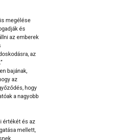
ális megélése
ogadják és
állni az emberek
s
doskodásra, az
.”
en bajának,
 hogy az
ggyőződés, hogy
atóak a nagyobb
 értékét és az
atása mellett,
ésnek