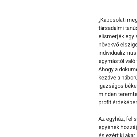
„Kapcsolati meg
társadalmi tanú
elismerjék egy 
növekvő elsziget
individualizmu
egymástól való f
Ahogy a dokumen
kezdve a háborúk
igazságos béke 
minden teremtet
profit érdekébe
Az egyház, feli
egyének hozzájá
és ezért ki aka