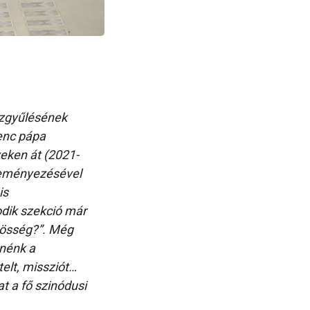
özgyűlésének
renc pápa
eken át (2021-
zdeményezésével
is
dik szekció már
özösség?”. Még
tnénk a
telt, missziót…
t a fő szinódusi