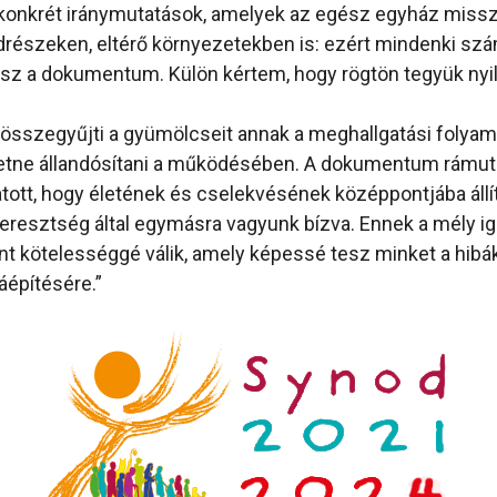
konkrét iránymutatások, amelyek az egész egyház misszi
drészeken, eltérő környezetekben is: ezért mindenki sz
sz a dokumentum. Külön kértem, hogy rögtön tegyük nyi
sszegyűjti a gyümölcseit annak a meghallgatási folyam
etne állandósítani a működésében. A dokumentum rámuta
atott, hogy életének és cselekvésének középpontjába állí
keresztség által egymásra vagyunk bízva. Ennek a mély i
t kötelességgé válik, amely képessé tesz minket a hibá
áépítésére.”