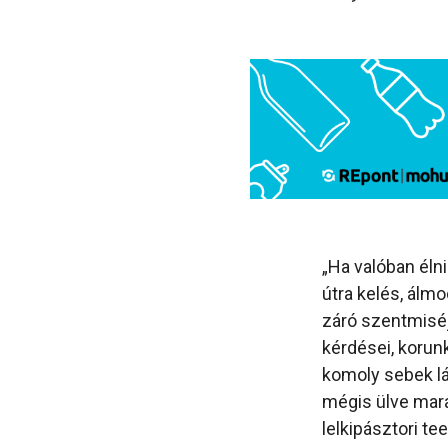
„Ha valóban éln
útra kelés, álmo
záró szentmiséj
kérdései, korun
komoly sebek lá
mégis ülve mar
lelkipásztori t