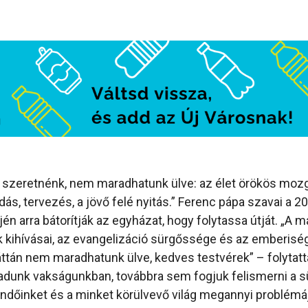
i szeretnénk, nem maradhatunk ülve: az élet örökös moz
dás, tervezés, a jövő felé nyitás.” Ferenc pápa szavai a 
én arra bátorítják az egyházat, hogy folytassa útját. „A 
k kihívásai, az evangelizáció sürgőssége és az emberisé
ttán nem maradhatunk ülve, kedves testvérek” – folytatt
adunk vakságunkban, továbbra sem fogjuk felismerni a s
eendőinket és a minket körülvevő világ megannyi problémáj