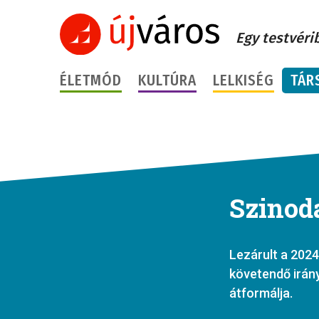
Egy testvéri
ÉLETMÓD
KULTÚRA
LELKISÉG
TÁR
Szinoda
Lezárult a 2024
követendő irány
átformálja.