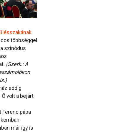
ülésszakának
ados többséggel
 a szinódus
hoz
at.
(Szerk.: A
beszámolókon
is.)
yház eddig
Ő volt a bejárt
t Ferenc pápa
ndékomban
ban már így is