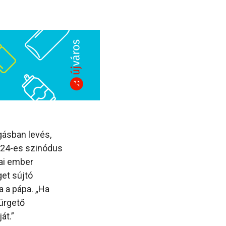
gásban levés,
2024-es szinódus
mai ember
get sújtó
a a pápa. „Ha
ürgető
át.”