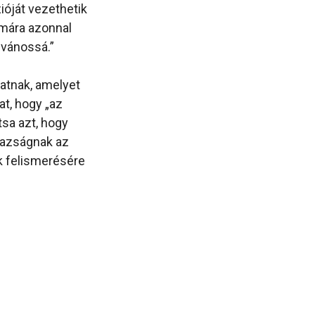
óját vezethetik
ámára azonnal
lvánossá.”
atnak, amelyet
t, hogy „az
tsa azt, hogy
gazságnak az
k felismerésére