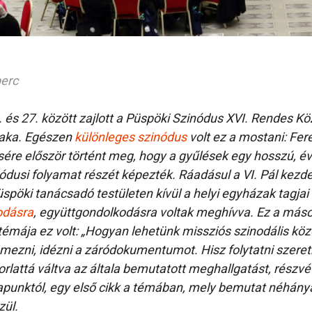
perc
. és 27. között zajlott a Püspöki Szinódus XVI. Rendes K
aka. Egészen
különleges szinódus
volt ez a mostani: Fe
e először történt meg, hogy a gyűlések egy hosszú, év
nódusi folyamat részét képezték. Ráadásul a VI. Pál ke
spöki tanácsadó testületen kívül a helyi egyházak tagjai 
odásra
, együttgondolkodásra voltak meghívva. Ez a máso
t, témája ez volt: „Hogyan lehetünk missziós szinodális k
emezni, idézni a záródokumentumot. Hisz folytatni szere
rlattá váltva az általa bemutatott meghallgatást, részvé
lapunktól, egy első cikk a témában, mely bemutat néhánya
zül.