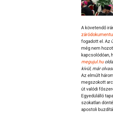
A követendő irá
záródokument
fogadott el. Az
még nem hozott
kapcsolódóan, h
megujul.hu
olda
kívül, már olv
Az elmúlt három 
megszokott arcu
út valódi főszer
Egyedülálló tap
szokatlan dönté
apostoli buzdít