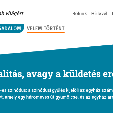
bb világért
Rólunk
Hírlevél
SADALOM
VELEM TÖRTÉNT
litás, avagy a küldetés er
-es szinódus: a szinódusi gyűlés kijelöli az egyház szám
t, amely egy hároméves út gyümölcse, és az egyház arc