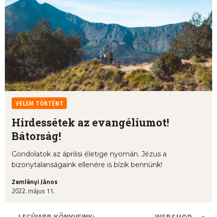
VELEM TÖRTÉNT
Hirdessétek az evangéliumot!
Bátorság!
Gondolatok az áprilisi életige nyomán. Jézus a
bizonytalanságaink ellenére is bízik bennünk!
Zemlényi János
2022. május 11.