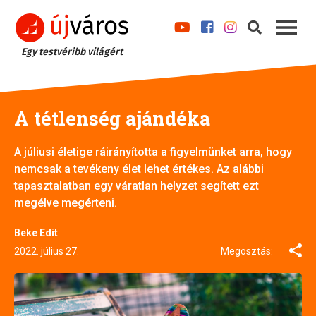
Egy testvéribb világért
A tétlenség ajándéka
A júliusi életige ráirányította a figyelmünket arra, hogy
nemcsak a tevékeny élet lehet értékes. Az alábbi
tapasztalatban egy váratlan helyzet segített ezt
megélve megérteni.
Beke Edit
2022. július 27.
Megosztás: