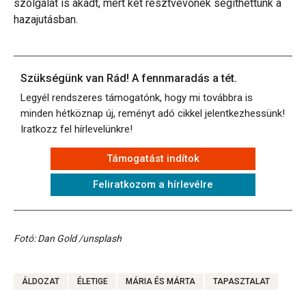
szolgálat is akadt, mert két résztvevőnek segíthettünk a
hazajutásban.
Szükségünk van Rád! A fennmaradás a tét.
Legyél rendszeres támogatónk, hogy mi továbbra is
minden hétköznap új, reményt adó cikkel jelentkezhessünk!
Iratkozz fel hírlevelünkre!
Támogatást indítok
Feliratkozom a hírlevélre
Fotó: Dan Gold /unsplash
ÁLDOZAT
ÉLETIGE
MÁRIA ÉS MÁRTA
TAPASZTALAT