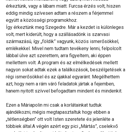
érkeztünk, vagy a lábam miatt. Furcsa érzés volt, hiszen
eddig mindig szívesen adtam a részem a férjemmel
együtt a közösségi programokhoz.
Így érkeztünk meg Szegedre. Már a kezdet is különleges
volt, mert kiderült, hogy a szállásadónk is szarvasi
származású, így „földik” vagyunk, közös ismerősökkel,
emlékekkel. Mivel nem tudtam tevékeny lenni, felpolcolt
lábbal ülve azt szerettem, arra figyeltem, aki éppen
mellettem volt. A program és az elmélkedések mellett
nagyon sokat adtak ezek a találkozások, beszélgetések a
régi ismerősökkel és az újakkal egyaránt. Megélhettem
azt, hogy nem a rám váró feladatok jártak a fejemben,
hanem nyitott szívvel befogadtam mindent és mindenkit.
Ezen a Máriapolin mi csak a korlátainkat tudtuk
ajándékozni, mégis megtapasztaltuk hogy ebben a
„tétlenségben” ott volt Isten szeretete és jelenléte a
többiek által.A végén azért egy pici „Mártás”, cselekvő