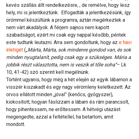
kevés szállás állt rendelkezésre, , de remélve, hogy lesz
hely, mi is jelentkeztünk. Elfogadták a jelentkezésünk, így
örömmel készültünk a programra, aztán megérkeztek a
nem várt akadályok. A férjem sajnos nem kapott
szabadságot, ezért mi csak egy nappal később, péntek
este tudtunk leutazni. Arra sem gondoltunk, hogy az
e havi
életigét
(
„Márta, Márta, sok mindenre gondod van, és sok
minden nyugtalanít, pedig csak egy a szükséges. Mária a
jobbik részt választotta, nem is veszik el tőle soha”
– Lk
10, 41-42) szó szerint kell megélnünk.
Történt ugyanis, hogy még a hét elején az egyik lábamon a
visszér kiszakadt és egy nagy vérömleny keletkezett. Az
orvos ellátott minden „jóval” (kenőcs, gyógyszer),
kiokosított, hogyan fáslizzam a lábam és rám parancsolt,
hogy pihentessem, ne erőltessem. A hétvégi utazást
megengedte, azzal a feltétellel, ha betartom, amit
mondott.