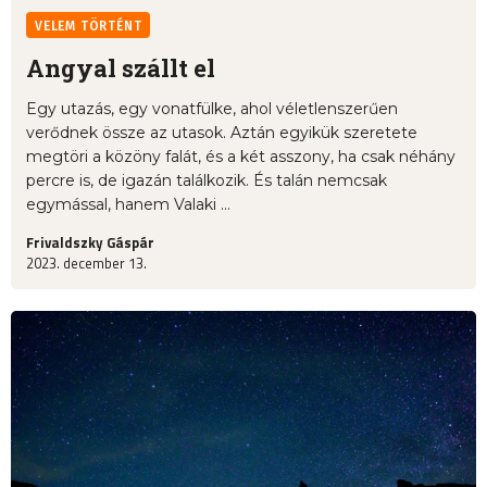
VELEM TÖRTÉNT
Angyal szállt el
Egy utazás, egy vonatfülke, ahol véletlenszerűen
verődnek össze az utasok. Aztán egyikük szeretete
megtöri a közöny falát, és a két asszony, ha csak néhány
percre is, de igazán találkozik. És talán nemcsak
egymással, hanem Valaki ...
Frivaldszky Gáspár
2023. december 13.