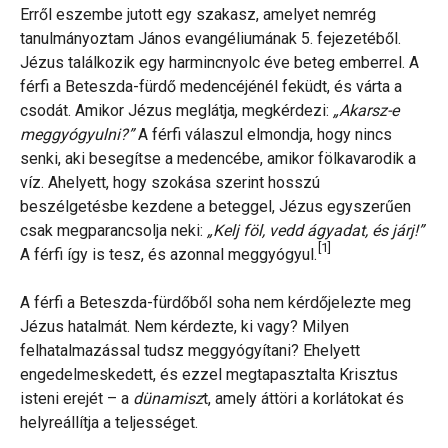
Erről eszembe jutott egy szakasz, amelyet nemrég
tanulmányoztam János evangéliumának 5. fejezetéből.
Jézus találkozik egy harmincnyolc éve beteg emberrel. A
férfi a Beteszda-fürdő medencéjénél feküdt, és várta a
csodát. Amikor Jézus meglátja, megkérdezi:
„Akarsz-e
meggyógyulni?”
A férfi válaszul elmondja, hogy nincs
senki, aki besegítse a medencébe, amikor fölkavarodik a
víz. Ahelyett, hogy szokása szerint hosszú
beszélgetésbe kezdene a beteggel, Jézus egyszerűen
csak megparancsolja neki:
„Kelj föl, vedd ágyadat, és járj!”
[1]
A férfi így is tesz, és azonnal meggyógyul.
A férfi a Beteszda-fürdőből soha nem kérdőjelezte meg
Jézus hatalmát. Nem kérdezte, ki vagy? Milyen
felhatalmazással tudsz meggyógyítani? Ehelyett
engedelmeskedett, és ezzel megtapasztalta Krisztus
isteni erejét – a
dünamisz
t, amely áttöri a korlátokat és
helyreállítja a teljességet.