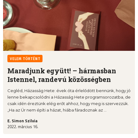
VELEM TÖRTÉNT
Maradjunk együtt! – hármasban
Istennel, randevú közösségben
Cegléd, Házasság Hete: évek óta érlelődött bennünk, hogy jó
lenne bekapcsolódni a Házasság Hete programsorozatba, de
csak idén éreztünk elég erőt ahhoz, hogy meg is szervezzük.
„Ha az Úr nem építi a házat, hiába fáradoznak az ...
E. Simon Szilvia
2022. március 16.