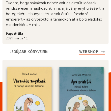
Tudom, hogy sokaknak nehéz volt az elmúlt időszak,
rendszeresen imádkozunk mi is a járvány enyhüléséért, a
betegekért, elhunytakért, a sok értünk fáradozó
emberért – az orvosoktól a tanárokon át a bolti eladókig
mindenkiért. A mi ...
Papp Attila
2021. május 15.
LEGÚJABB KÖNYVEINK:
WEBSHOP