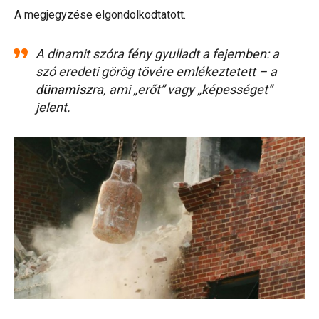
A megjegyzése elgondolkodtatott.
A dinamit szóra fény gyulladt a fejemben: a
szó eredeti görög tövére emlékeztetett – a
dünamisz
ra, ami „erőt” vagy „képességet”
jelent.