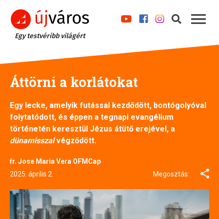
Egy testvéribb világért
Áttörni a korlátokat
Egy lecke, amelyik futással kezdődött, bontógolyóval
folytatódott, és éppen a tegnapi evangélium
történetén keresztül Jézus átütő erejével, a
dünamisszal
végződött.
fr. Jose Maria Vera OFMCap
2025. április 2.
Megosztás: