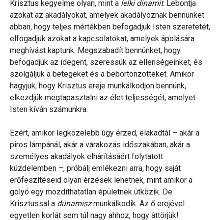
Krisztus kegyelme olyan, mint a
lelki dinamit
. Lebontja
azokat az akadályokat, amelyek akadályoznak bennünket
abban, hogy teljes mértékben befogadjuk Isten szeretetét,
elfogadjuk azokat a kapcsolatokat, amelyek ápolására
meghívást kaptunk. Megszabadít bennünket, hogy
befogadjuk az idegent, szeressük az ellenségeinket, és
szolgáljuk a betegeket és a bebörtönzötteket. Amikor
hagyjuk, hogy Krisztus ereje munkálkodjon bennünk,
elkezdjük megtapasztalni az élet teljességét, amelyet
Isten kíván számunkra.
Ezért, amikor legközelebb úgy érzed, elakadtál – akár a
piros lámpánál, akár a várakozás időszakában, akár a
személyes akadályok elhárításáért folytatott
küzdelemben –, próbálj emlékezni arra, hogy saját
erőfeszítéseid olyan érzések lehetnek, mint amikor a
golyó egy mozdíthatatlan épületnek ütközik. De
Krisztussal a
dünamisz
munkálkodik. Az ő erejével
egyetlen korlát sem túl nagy ahhoz, hogy áttörjük!