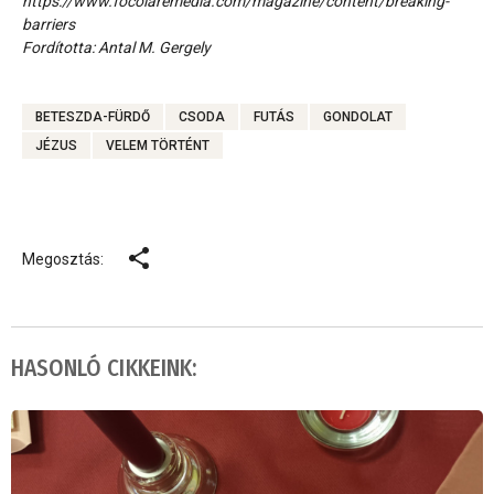
https://www.focolaremedia.com/magazine/content/breaking-
barriers
Fordította: Antal M. Gergely
BETESZDA-FÜRDŐ
CSODA
FUTÁS
GONDOLAT
JÉZUS
VELEM TÖRTÉNT
Megosztás:
HASONLÓ CIKKEINK: