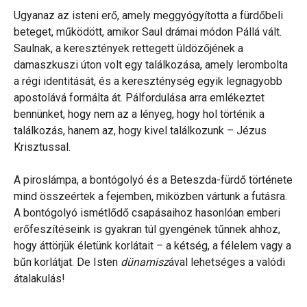
Ugyanaz az isteni erő, amely meggyógyította a fürdőbeli
beteget, működött, amikor Saul drámai módon Pállá vált.
Saulnak, a keresztények rettegett üldözőjének a
damaszkuszi úton volt egy találkozása, amely lerombolta
a régi identitását, és a kereszténység egyik legnagyobb
apostolává formálta át. Pálfordulása arra emlékeztet
bennünket, hogy nem az a lényeg, hogy hol történik a
találkozás, hanem az, hogy kivel találkozunk – Jézus
Krisztussal.
A piroslámpa, a bontógolyó és a Beteszda-fürdő története
mind összeértek a fejemben, miközben vártunk a futásra.
A bontógolyó ismétlődő csapásaihoz hasonlóan emberi
erőfeszítéseink is gyakran túl gyengének tűnnek ahhoz,
hogy áttörjük életünk korlátait – a kétség, a félelem vagy a
bűn korlátjat. De Isten
dünamisz
ával lehetséges a valódi
átalakulás!