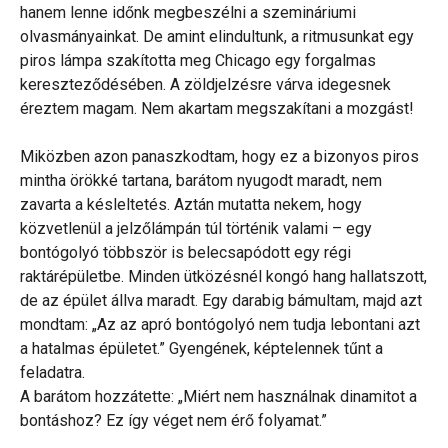
hanem lenne időnk megbeszélni a szemináriumi
olvasmányainkat. De amint elindultunk, a ritmusunkat egy
piros lámpa szakította meg Chicago egy forgalmas
kereszteződésében. A zöldjelzésre várva idegesnek
éreztem magam. Nem akartam megszakítani a mozgást!
Miközben azon panaszkodtam, hogy ez a bizonyos piros
mintha örökké tartana, barátom nyugodt maradt, nem
zavarta a késleltetés. Aztán mutatta nekem, hogy
közvetlenül a jelzőlámpán túl történik valami – egy
bontógolyó többször is belecsapódott egy régi
raktárépületbe. Minden ütközésnél kongó hang hallatszott,
de az épület állva maradt. Egy darabig bámultam, majd azt
mondtam: „Az az apró bontógolyó nem tudja lebontani azt
a hatalmas épületet.” Gyengének, képtelennek tűnt a
feladatra.
A barátom hozzátette: „Miért nem használnak dinamitot a
bontáshoz? Ez így véget nem érő folyamat.”