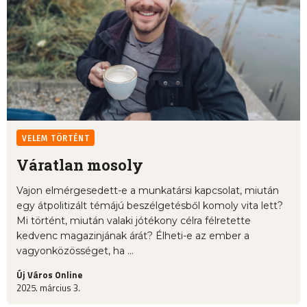
VELEM TÖRTÉNT
Váratlan mosoly
Vajon elmérgesedett-e a munkatársi kapcsolat, miután
egy átpolitizált témájú beszélgetésből komoly vita lett?
Mi történt, miután valaki jótékony célra félretette
kedvenc magazinjának árát? Élheti-e az ember a
vagyonközösséget, ha ...
Új Város Online
2025. március 3.