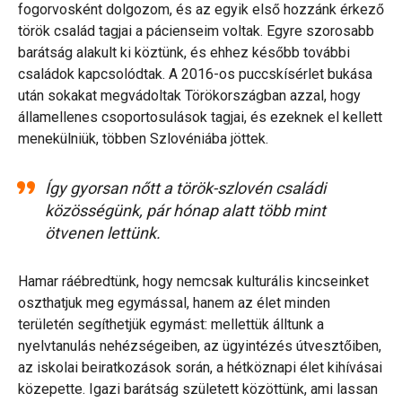
fogorvosként dolgozom, és az egyik első hozzánk érkező
török család tagjai a pácienseim voltak. Egyre szorosabb
barátság alakult ki köztünk, és ehhez később további
családok kapcsolódtak. A 2016-os puccskísérlet bukása
után sokakat megvádoltak Törökországban azzal, hogy
államellenes csoportosulások tagjai, és ezeknek el kellett
menekülniük, többen Szlovéniába jöttek.
Így gyorsan nőtt a török-szlovén családi
közösségünk, pár hónap alatt több mint
ötvenen lettünk.
Hamar ráébredtünk, hogy nemcsak kulturális kincseinket
oszthatjuk meg egymással, hanem az élet minden
területén segíthetjük egymást: mellettük álltunk a
nyelvtanulás nehézségeiben, az ügyintézés útvesztőiben,
az iskolai beiratkozások során, a hétköznapi élet kihívásai
közepette. Igazi barátság született közöttünk, ami lassan