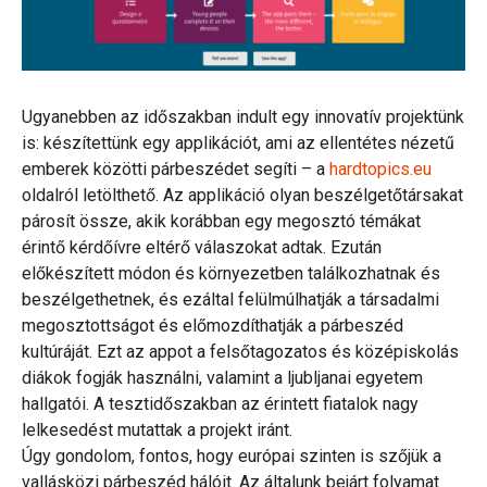
Ugyanebben az időszakban indult egy innovatív projektünk
is: készítettünk egy applikációt, ami az ellentétes nézetű
emberek közötti párbeszédet segíti – a
hardtopics.eu
oldalról letölthető. Az applikáció olyan beszélgetőtársakat
párosít össze, akik korábban egy megosztó témákat
érintő kérdőívre eltérő válaszokat adtak. Ezután
előkészített módon és környezetben találkozhatnak és
beszélgethetnek, és ezáltal felülmúlhatják a társadalmi
megosztottságot és előmozdíthatják a párbeszéd
kultúráját. Ezt az appot a felsőtagozatos és középiskolás
diákok fogják használni, valamint a ljubljanai egyetem
hallgatói. A tesztidőszakban az érintett fiatalok nagy
lelkesedést mutattak a projekt iránt.
Úgy gondolom, fontos, hogy európai szinten is szőjük a
vallásközi párbeszéd hálóit. Az általunk bejárt folyamat