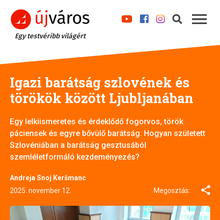
Egy testvéribb világért
Igazi barátság szlovének és
törökök között Ljubljanában
Egy lelkiismeretes és érdeklődő fogorvos, török
páciensek és egyre bővülő barátság. Hogyan született
Szlovéniában a barátság gesztusából
szemléletformáló kezdeményezés?
Andreja Snoj Keršmanc
2025. november 12.
Megosztás: