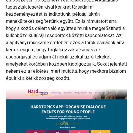
tapasztalatcserén kívül konkrét társadalmi
kezdeményezést is indítottunk, például ukrán
menekülteket segítettünk együtt. Ez is rámutatott arra,
hogy a közös célért való együttes munka megerősítheti a
különböző kultúrájú csoportok közötti kapcsolatokat. Az
alapítványi munkám keretében ezek a török családok arra
kértek engem, hogy foglalkozzak a kamaszok
csoportjával és adjam át nekik azokat az értékeket,
amelyeket korábban közösen kidolgoztunk. Sokat jelentett
nekem ez a felkérés, mert mutatta, hogy mekkora bizalom
épült ki a két közösség között.