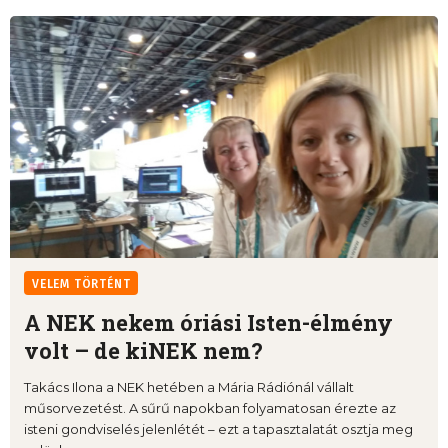
VELEM TÖRTÉNT
A NEK nekem óriási Isten-élmény
volt – de kiNEK nem?
Takács Ilona a NEK hetében a Mária Rádiónál vállalt
műsorvezetést. A sűrű napokban folyamatosan érezte az
isteni gondviselés jelenlétét – ezt a tapasztalatát osztja meg