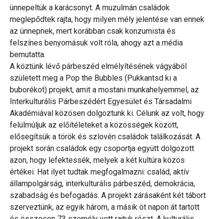
ünnepeltük a karácsonyt. A muzulmán családok
meglepődtek rajta, hogy milyen mély jelentése van ennek
az ünnepnek, mert korábban csak konzumista és
felszínes benyomásuk volt róla, ahogy azt a média
bemutatta.
A köztünk lévő párbeszéd elmélyítésének vágyából
született meg a Pop the Bubbles (Pukkantsd ki a
buborékot) projekt, amit a mostani munkahelyemmel, az
Interkulturális Párbeszédért Egyesület és Társadalmi
Akadémiával közösen dolgoztunk ki. Célunk az volt, hogy
felülmúljuk az előítéleteket a közösségek között,
elősegítsük a török és szlovén családok találkozását. A
projekt során családok egy csoportja együtt dolgozott
azon, hogy lefektessék, melyek a két kultúra közös
értékei. Hat ilyet tudtak megfogalmazni: család, aktív
állampolgárság, interkulturális párbeszéd, demokrácia,
szabadság és befogadás. A projekt zárásaként két tábort
szerveztünk, az egyik három, a másik öt napon át tartott
és összesen 73 személy vett rajtuk részt. A kulturális