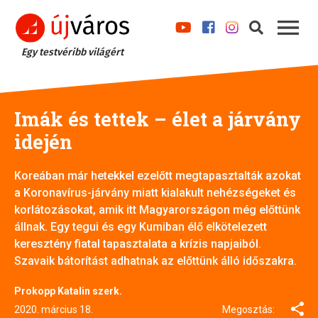
Egy testvéribb világért
Imák és tettek – élet a járvány
idején
Koreában már hetekkel ezelőtt megtapasztalták azokat
a Koronavírus-járvány miatt kialakult nehézségeket és
korlátozásokat, amik itt Magyarországon még előttünk
állnak. Egy tegui és egy Kumiban élő elkötelezett
keresztény fiatal tapasztalata a krízis napjaiból.
Szavaik bátorítást adhatnak az előttünk álló időszakra.
Prokopp Katalin szerk.
2020. március 18.
Megosztás: