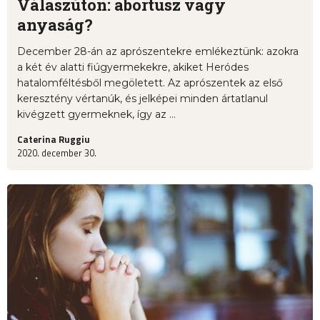
Válaszúton: abortusz vagy
anyaság?
December 28-án az aprószentekre emlékeztünk: azokra
a két év alatti fiúgyermekekre, akiket Heródes
hatalomféltésből megöletett. Az aprószentek az első
keresztény vértanúk, és jelképei minden ártatlanul
kivégzett gyermeknek, így az ...
Caterina Ruggiu
2020. december 30.