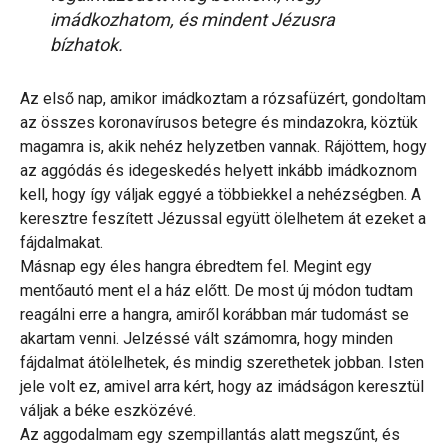
imádkozhatom, és mindent Jézusra
bízhatok.
Az első nap, amikor imádkoztam a rózsafüzért, gondoltam
az összes koronavírusos betegre és mindazokra, köztük
magamra is, akik nehéz helyzetben vannak. Rájöttem, hogy
az aggódás és idegeskedés helyett inkább imádkoznom
kell, hogy így váljak eggyé a többiekkel a nehézségben. A
keresztre feszített Jézussal együtt ölelhetem át ezeket a
fájdalmakat.
Másnap egy éles hangra ébredtem fel. Megint egy
mentőautó ment el a ház előtt. De most új módon tudtam
reagálni erre a hangra, amiről korábban már tudomást se
akartam venni. Jelzéssé vált számomra, hogy minden
fájdalmat átölelhetek, és mindig szerethetek jobban. Isten
jele volt ez, amivel arra kért, hogy az imádságon keresztül
váljak a béke eszközévé.
Az aggodalmam egy szempillantás alatt megszűnt, és