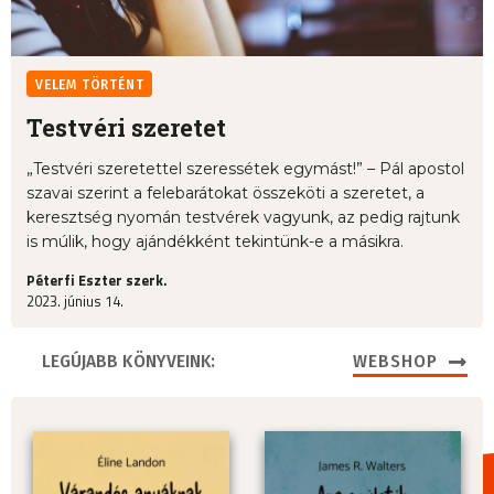
VELEM TÖRTÉNT
Testvéri szeretet
„Testvéri szeretettel szeressétek egymást!” – Pál apostol
szavai szerint a felebarátokat összeköti a szeretet, a
keresztség nyomán testvérek vagyunk, az pedig rajtunk
is múlik, hogy ajándékként tekintünk-e a másikra.
Péterfi Eszter szerk.
2023. június 14.
LEGÚJABB KÖNYVEINK:
WEBSHOP