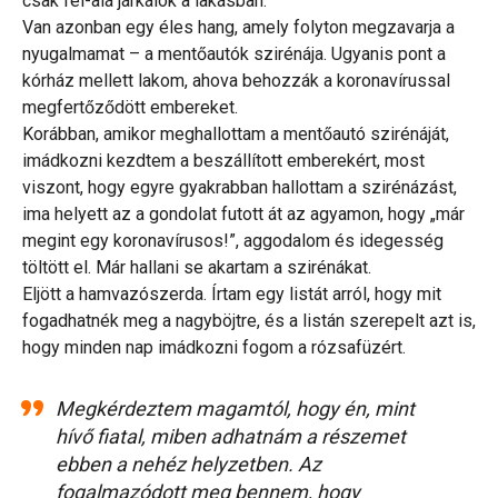
csak fel-alá járkálok a lakásban.
Van azonban egy éles hang, amely folyton megzavarja a
nyugalmamat – a mentőautók szirénája. Ugyanis pont a
kórház mellett lakom, ahova behozzák a koronavírussal
megfertőződött embereket.
Korábban, amikor meghallottam a mentőautó szirénáját,
imádkozni kezdtem a beszállított emberekért, most
viszont, hogy egyre gyakrabban hallottam a szirénázást,
ima helyett az a gondolat futott át az agyamon, hogy „már
megint egy koronavírusos!”, aggodalom és idegesség
töltött el. Már hallani se akartam a szirénákat.
Eljött a hamvazószerda. Írtam egy listát arról, hogy mit
fogadhatnék meg a nagyböjtre, és a listán szerepelt azt is,
hogy minden nap imádkozni fogom a rózsafüzért.
Megkérdeztem magamtól, hogy én, mint
hívő fiatal, miben adhatnám a részemet
ebben a nehéz helyzetben. Az
fogalmazódott meg bennem, hogy