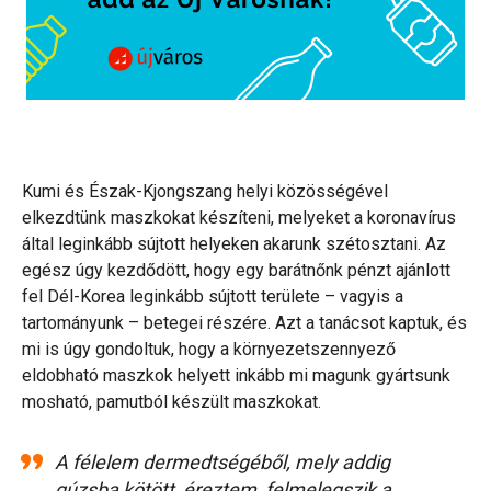
Kumi és Észak-Kjongszang helyi közösségével
elkezdtünk maszkokat készíteni, melyeket a koronavírus
által leginkább sújtott helyeken akarunk szétosztani. Az
egész úgy kezdődött, hogy egy barátnőnk pénzt ajánlott
fel Dél-Korea leginkább sújtott területe – vagyis a
tartományunk – betegei részére. Azt a tanácsot kaptuk, és
mi is úgy gondoltuk, hogy a környezetszennyező
eldobható maszkok helyett inkább mi magunk gyártsunk
mosható, pamutból készült maszkokat.
A félelem dermedtségéből, mely addig
gúzsba kötött, éreztem, felmelegszik a