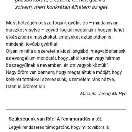
szívem, mert konkrétan élhetem az igét.
Most hétvégén össze fogunk gyűlni, és – mindannyian
maszkot viselve – együtt fogjuk megtanulni, hogyan lehet
elkészíteni a maszkokat, amelyeket aztán otthon is
mindenki tovább gyárthat.
Olyan, mintha a szeretet e kicsi lángjából megvalósítanánk
az evangélium mondatát, hogy „ahol ketten vagy hárman
összegyűlnek a nevemben, én ott vagyok köztük”.
Nagy öröm van bennem, hogy megtaláltuk a módját, hogy
konkrét tettekkel szeressünk, s remélem ránk nézve,
Isten is örömét leli.
Micaela Jeong Mi Hye
Szükségünk van Rád! A fennmaradás a tét.
Legyél rendszeres támogatónk, hogy mi továbbra is