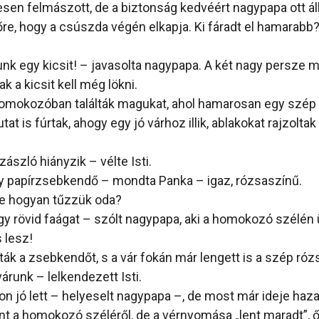
esen felmászott, de a biztonság kedvéért nagypapa ott ál
őre, hogy a csúszda végén elkapja. Ki fáradt el hamarabb
nk egy kicsit! – javasolta nagypapa. A két nagy persze m
ak a kicsit kell még lökni.
homokozóban találták magukat, ahol hamarosan egy szép 
at is fúrtak, ahogy egy jó várhoz illik, ablakokat rajzoltak r
ászló hiányzik – vélte Isti.
y papírzsebkendő – mondta Panka – igaz, rózsaszínű.
De hogyan tűzzük oda?
y rövid faágat – szólt nagypapa, aki a homokozó szélén 
s lesz!
ák a zsebkendőt, s a vár fokán már lengett is a szép róz
várunk – lelkendezett Isti.
on jó lett – helyeselt nagypapa –, de most már ideje ha
ant a homokozó széléről, de a vérnyomása „lent maradt”, ő