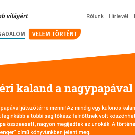
bb világért
Rólunk
Hírlevél
SADALOM
VELEM TÖRTÉNT
téri kaland a nagypapával
ypapával játszótérre menni! Az mindig egy különös kaland
t leginkább a többi segítőkész felnőttnek volt köszönhe
pa összeesett, nagyon megijedtek az unokák. A történe
tenger” című könyvünkben jelent meg.