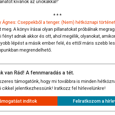
lanatot kívánok az unokákkal!”
* * *
y Ágnes: Cseppekből a tenger. (Nem) hétköznapi történe
t meg. A könyv írásai olyan pillanatokat próbálnak megra
i fényt adnak akkor és ott, ahol megélik, olyanokat, amik
yobb lépést a másik ember felé, és ettől máris szebb lesz
opunkban megrendelhető.
k van Rád! A fennmaradás a tét.
szeres támogatónk, hogy mi továbbra is minden hétközna
cikkel jelentkezhessünk! Iratkozz fel hírlevelünkre!
ámogatást indítok
Feliratkozom a hírle