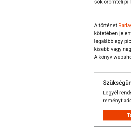
sok örömteli pil
A történet
Barla
kötetében jelen
legalább egy pic
kisebb vagy nag
A könyv websh
Szükségün
Legyél rend
reményt adó 
T