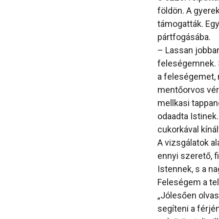
földön. A gyerek
támogatták. Egy
pártfogásába.
– Lassan jobban
feleségemnek. S
a feleségemet, 
mentőorvos vérn
mellkasi tappanc
odaadta Istinek
cukorkával kínál
A vizsgálatok al
ennyi szerető, 
Istennek, s a na
Feleségem a tel
„Jólesően olva
segíteni a férj