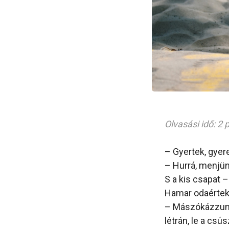
Olvasási idő: 2 
– Gyertek, gyer
– Hurrá, menjün
S a kis csapat 
Hamar odaértek,
– Mászókázzunk,
létrán, le a csú