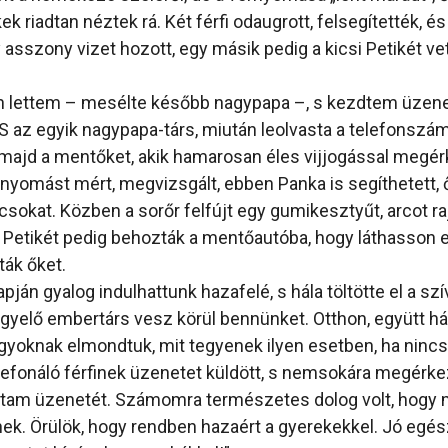
ek riadtan néztek rá. Két férfi odaugrott, felsegítették, é
 asszony vizet hozott, egy másik pedig a kicsi Petikét ve
 lettem – mesélte később nagypapa –, s kezdtem üzenet
 az egyik nagypapa-társ, miután leolvasta a telefonszám
majd a mentőket, akik hamarosan éles vijjogással megér
yomást mért, megvizsgált, ebben Panka is segíthetett, 
sokat. Közben a sorőr felfújt egy gumikesztyűt, arcot raj
. Petikét pedig behozták a mentőautóba, hogy láthasson
ták őket.
apján gyalog indulhattunk hazafelé, s hála töltötte el a s
figyelő embertárs vesz körül bennünket. Otthon, együtt há
gyoknak elmondtuk, mit tegyenek ilyen esetben, ha nincs 
efonáló férfinek üzenetet küldött, s nemsokára megérkez
stam üzenetét. Számomra természetes dolog volt, hogy
ének. Örülök, hogy rendben hazaért a gyerekekkel. Jó eg