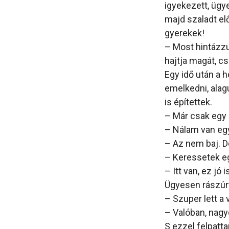
igyekezett, ügy
majd szaladt el
gyerekek!
– Most hintázzu
hajtja magát, cs
Egy idő után a 
emelkedni, alagut
is építettek.
– Már csak egy z
– Nálam van eg
– Az nem baj. 
– Keressetek eg
– Itt van, ez jó i
Ügyesen rászúrt
– Szuper lett a 
– Valóban, nagy
S ezzel felpatt