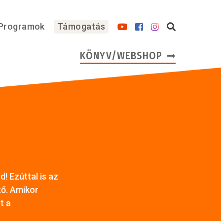
Programok
Támogatás
KÖNYV/WEBSHOP
! Ezúttal is az
tő. Amikor
t a