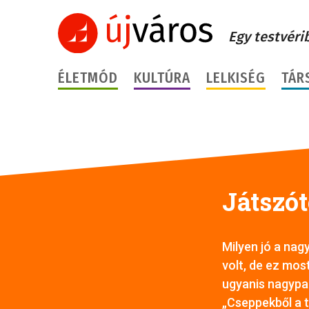
Egy testvéri
ÉLETMÓD
KULTÚRA
LELKISÉG
TÁR
Játszó
Milyen jó a nag
volt, de ez mos
ugyanis nagypa
„Cseppekből a 