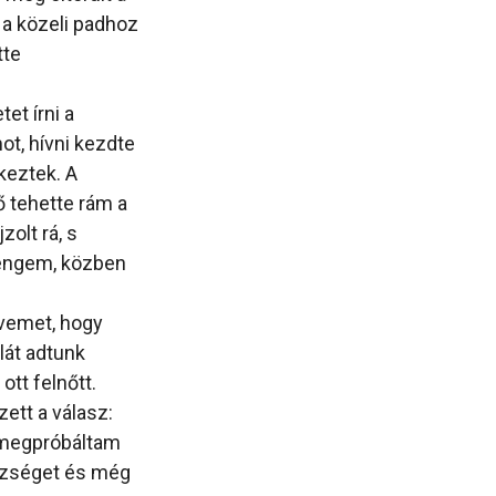
s a közeli padhoz
tte
et írni a
ot, hívni kezdte
keztek. A
ő tehette rám a
zolt rá, s
 engem, közben
zívemet, hogy
lát adtunk
ott felnőtt.
ett a válasz:
 megpróbáltam
észséget és még