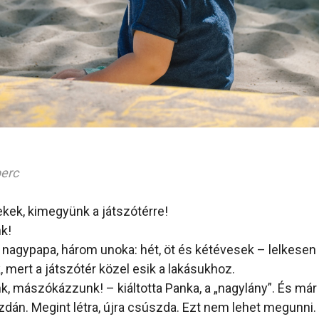
perc
ekek, kimegyünk a játszótérre!
k!
– nagypapa, három unoka: hét, öt és kétévesek – lelkesen 
 mert a játszótér közel esik a lakásukhoz.
 mászókázzunk! – kiáltotta Panka, a „nagylány”. És már fu
szdán. Megint létra, újra csúszda. Ezt nem lehet megunni. 