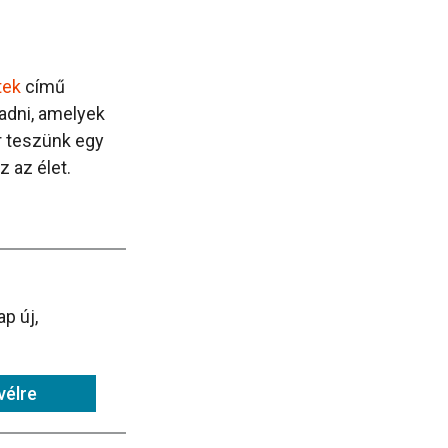
tek
című
gadni, amelyek
or teszünk egy
 az élet.
p új,
vélre