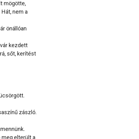
lt mögötte,
? Hát, nem a
ár önállóan
vár kezdett
á, sőt, kerítést
ücsörgött.
saszínű zászló.
zamennünk.
 meg elterült a