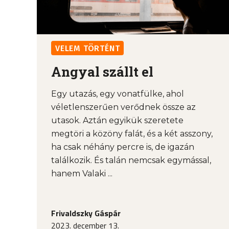
VELEM TÖRTÉNT
Angyal szállt el
Egy utazás, egy vonatfülke, ahol
véletlenszerűen verődnek össze az
utasok. Aztán egyikük szeretete
megtöri a közöny falát, és a két asszony,
ha csak néhány percre is, de igazán
találkozik. És talán nemcsak egymással,
hanem Valaki ...
Frivaldszky Gáspár
2023. december 13.