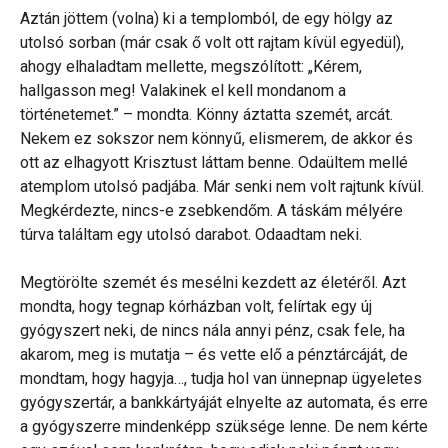
Aztán jöttem (volna) ki a templomból, de egy hölgy az
utolsó sorban (már csak ő volt ott rajtam kívül egyedül),
ahogy elhaladtam mellette, megszólított: „Kérem,
hallgasson meg! Valakinek el kell mondanom a
történetemet.” – mondta. Könny áztatta szemét, arcát.
Nekem ez sokszor nem könnyű, elismerem, de akkor és
ott az elhagyott Krisztust láttam benne. Odaültem mellé
atemplom utolsó padjába. Már senki nem volt rajtunk kívül.
Megkérdezte, nincs-e zsebkendőm. A táskám mélyére
túrva találtam egy utolsó darabot. Odaadtam neki.
Megtörölte szemét és mesélni kezdett az életéről. Azt
mondta, hogy tegnap kórházban volt, felírtak egy új
gyógyszert neki, de nincs nála annyi pénz, csak fele, ha
akarom, meg is mutatja – és vette elő a pénztárcáját, de
mondtam, hogy hagyja…, tudja hol van ünnepnap ügyeletes
gyógyszertár, a bankkártyáját elnyelte az automata, és erre
a gyógyszerre mindenképp szüksége lenne. De nem kérte