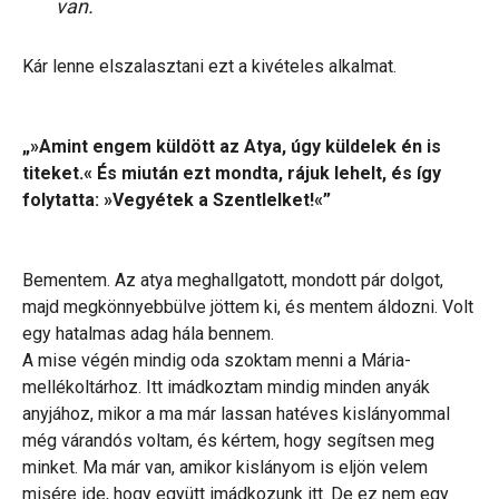
van.
Kár lenne elszalasztani ezt a kivételes alkalmat.
„»Amint engem küldött az Atya, úgy küldelek én is
titeket.« És miután ezt mondta, rájuk lehelt, és így
folytatta: »Vegyétek a Szentlelket!«”
Bementem. Az atya meghallgatott, mondott pár dolgot,
majd megkönnyebbülve jöttem ki, és mentem áldozni. Volt
egy hatalmas adag hála bennem.
A mise végén mindig oda szoktam menni a Mária-
mellékoltárhoz. Itt imádkoztam mindig minden anyák
anyjához, mikor a ma már lassan hatéves kislányommal
még várandós voltam, és kértem, hogy segítsen meg
minket. Ma már van, amikor kislányom is eljön velem
misére ide, hogy együtt imádkozunk itt. De ez nem egy