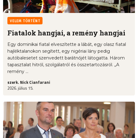
VELEM TÖRTÉNT
Fiatalok hangjai, a remény hangjai
Egy dominikai fiatal elveszítette a lábát, egy olasz fiatal
hajléktalanokon segített, egy nigériai lány pedig
autóbalesetet szenvedett barátnőjét látogatta. Három
tapasztalat hitről, szolgálatról és összetartozásról. „A
remény ...
szerk. Nick Cianfarani
2026. július 15.