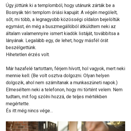
Úgy jöttünk ki a templomból, hogy utánunk zárták be a
Bosnyák téri templom óriási kapuját. A végén megölelt,
sőt, mi több, a legnagyobb közösségi oldalon bejelöltük
egymást, én még a buszmegállóból átküldtem neki az
általam valamennyire ismert kiadók listáját, továbbítsa a
lányának. Legalább egy, de lehet, hogy másfél órát
beszélgettünk.
Hihetetlen érzés volt.
Már hazafelé tartottam, férjem hívott, hol vagyok, mert neki
mennie kell. (Be volt osztva dolgozni. Olyan helyen
dolgozik, ahol nem számítanak a munkaszüneti napok.)
Elmeséltem neki a telefonon, hogy mi történt velem. Nem
tudtam, mit fog szólni hozzá, de teljes mértékben
megértette.
És itt még nincs vége…