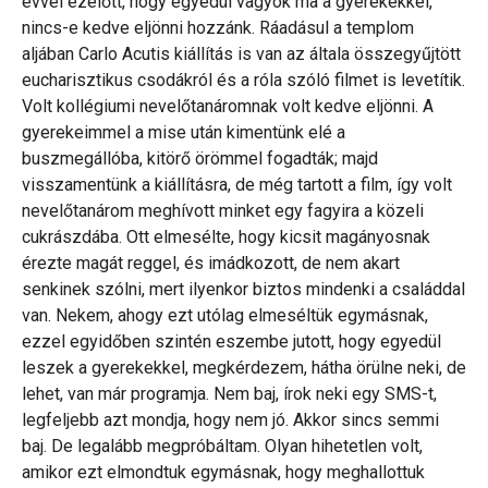
évvel ezelőtt, hogy egyedül vagyok ma a gyerekekkel,
nincs-e kedve eljönni hozzánk. Ráadásul a templom
aljában Carlo Acutis kiállítás is van az általa összegyűjtött
eucharisztikus csodákról és a róla szóló filmet is levetítik.
Volt kollégiumi nevelőtanáromnak volt kedve eljönni. A
gyerekeimmel a mise után kimentünk elé a
buszmegállóba, kitörő örömmel fogadták; majd
visszamentünk a kiállításra, de még tartott a film, így volt
nevelőtanárom meghívott minket egy fagyira a közeli
cukrászdába. Ott elmesélte, hogy kicsit magányosnak
érezte magát reggel, és imádkozott, de nem akart
senkinek szólni, mert ilyenkor biztos mindenki a családdal
van. Nekem, ahogy ezt utólag elmeséltük egymásnak,
ezzel egyidőben szintén eszembe jutott, hogy egyedül
leszek a gyerekekkel, megkérdezem, hátha örülne neki, de
lehet, van már programja. Nem baj, írok neki egy SMS-t,
legfeljebb azt mondja, hogy nem jó. Akkor sincs semmi
baj. De legalább megpróbáltam. Olyan hihetetlen volt,
amikor ezt elmondtuk egymásnak, hogy meghallottuk