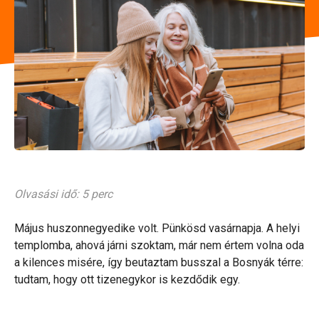
Olvasási idő: 5 perc
Május huszonnegyedike volt. Pünkösd vasárnapja. A helyi
templomba, ahová járni szoktam, már nem értem volna oda
a kilences misére, így beutaztam busszal a Bosnyák térre:
tudtam, hogy ott tizenegykor is kezdődik egy.