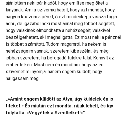
ajánlottam neki pár kiadót, hogy említse meg őket a
lányának. Ami a szívemig hatolt, hogy azt mondta, hogy
nagyon köszöni a pénzt, ő ezt mindenképp vissza fogja
adni , de igazából neki most annál még többet segített,
hogy valakinek elmondhatta a nehézségeit, valakivel
beszélgethetett, aki meghallgatta. Ez most neki a pénznél
is többet számított. Tudom magamról, ha nekem is
nehézségeim vannak, szeretem kibeszélni, és még
jobban szeretem, ha befogadó fülekre talál. Könnyít az
ember lelkén. Most nem én mondtam, hogy az én
szívemet mi nyomja, hanem engem küldött, hogy
hallgassam meg.
„»Amint engem küldött az Atya, úgy küldelek én is
titeket.« És miután ezt mondta, rájuk lehelt, és így
folytatta: »Vegyétek a Szentlelket!«”