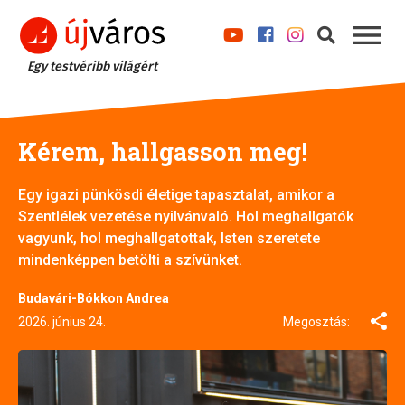
Egy testvéribb világért
Kérem, hallgasson meg!
Egy igazi pünkösdi életige tapasztalat, amikor a
Szentlélek vezetése nyilvánvaló. Hol meghallgatók
vagyunk, hol meghallgatottak, Isten szeretete
mindenképpen betölti a szívünket.
Budavári-Bókkon Andrea
2026. június 24.
Megosztás: