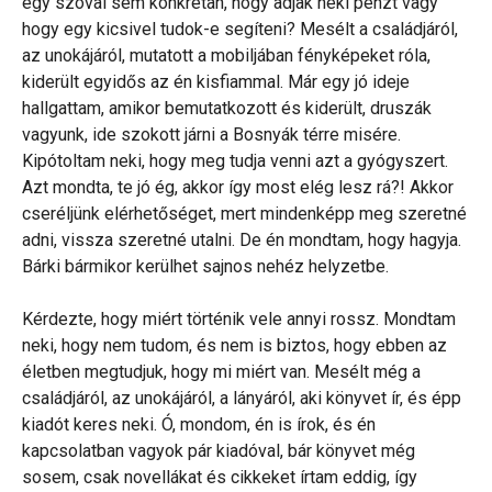
egy szóval sem konkrétan, hogy adjak neki pénzt vagy
hogy egy kicsivel tudok-e segíteni? Mesélt a családjáról,
az unokájáról, mutatott a mobiljában fényképeket róla,
kiderült egyidős az én kisfiammal. Már egy jó ideje
hallgattam, amikor bemutatkozott és kiderült, druszák
vagyunk, ide szokott járni a Bosnyák térre misére.
Kipótoltam neki, hogy meg tudja venni azt a gyógyszert.
Azt mondta, te jó ég, akkor így most elég lesz rá?! Akkor
cseréljünk elérhetőséget, mert mindenképp meg szeretné
adni, vissza szeretné utalni. De én mondtam, hogy hagyja.
Bárki bármikor kerülhet sajnos nehéz helyzetbe.
Kérdezte, hogy miért történik vele annyi rossz. Mondtam
neki, hogy nem tudom, és nem is biztos, hogy ebben az
életben megtudjuk, hogy mi miért van. Mesélt még a
családjáról, az unokájáról, a lányáról, aki könyvet ír, és épp
kiadót keres neki. Ó, mondom, én is írok, és én
kapcsolatban vagyok pár kiadóval, bár könyvet még
sosem, csak novellákat és cikkeket írtam eddig, így