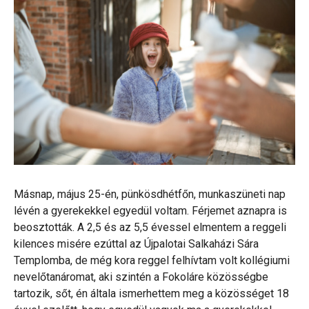
Másnap, május 25-én, pünkösdhétfőn, munkaszüneti nap
lévén a gyerekekkel egyedül voltam. Férjemet aznapra is
beosztották. A 2,5 és az 5,5 évessel elmentem a reggeli
kilences misére ezúttal az Újpalotai Salkaházi Sára
Templomba, de még kora reggel felhívtam volt kollégiumi
nevelőtanáromat, aki szintén a Fokoláre közösségbe
tartozik, sőt, én általa ismerhettem meg a közösséget 18