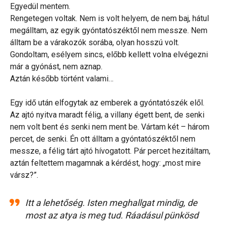
Egyedül mentem.
Rengetegen voltak. Nem is volt helyem, de nem baj, hátul
megálltam, az egyik gyóntatószéktől nem messze. Nem
álltam be a várakozók sorába, olyan hosszú volt.
Gondoltam, esélyem sincs, előbb kellett volna elvégezni
már a gyónást, nem aznap.
Aztán később történt valami…
Egy idő után elfogytak az emberek a gyóntatószék elől.
Az ajtó nyitva maradt félig, a villany égett bent, de senki
nem volt bent és senki nem ment be. Vártam két – három
percet, de senki. Én ott álltam a gyóntatószéktől nem
messze, a félig tárt ajtó hívogatott. Pár percet hezitáltam,
aztán feltettem magamnak a kérdést, hogy: „most mire
vársz?”.
Itt a lehetőség. Isten meghallgat mindig, de
most az atya is meg tud. Ráadásul pünkösd