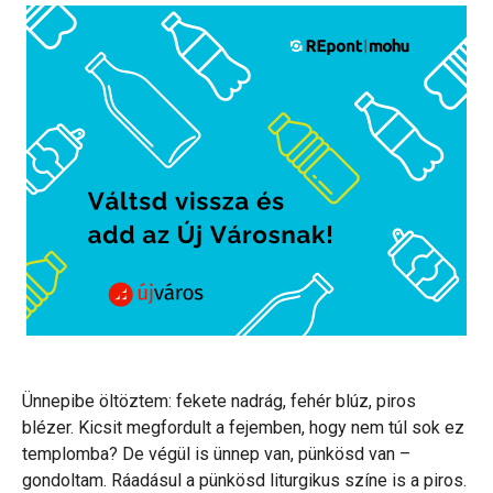
Ünnepibe öltöztem: fekete nadrág, fehér blúz, piros
blézer. Kicsit megfordult a fejemben, hogy nem túl sok ez
templomba? De végül is ünnep van, pünkösd van –
gondoltam. Ráadásul a pünkösd liturgikus színe is a piros.