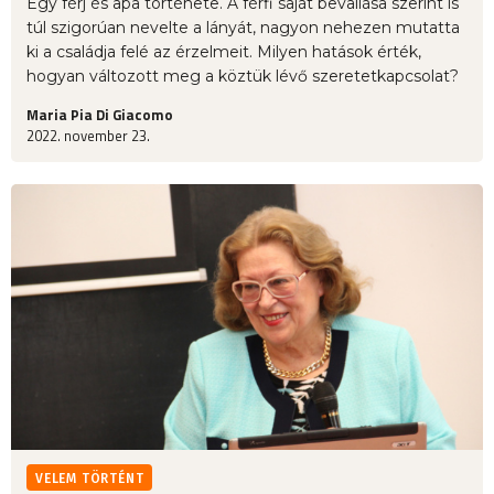
Egy férj és apa története. A férfi saját bevallása szerint is
túl szigorúan nevelte a lányát, nagyon nehezen mutatta
ki a családja felé az érzelmeit. Milyen hatások érték,
hogyan változott meg a köztük lévő szeretetkapcsolat?
Maria Pia Di Giacomo
2022. november 23.
VELEM TÖRTÉNT