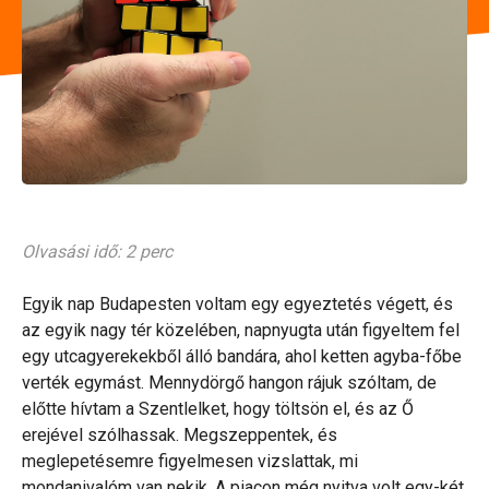
Olvasási idő: 2 perc
Egyik nap Budapesten voltam egy egyeztetés végett, és
az egyik nagy tér közelében, napnyugta után figyeltem fel
egy utcagyerekekből álló bandára, ahol ketten agyba-főbe
verték egymást. Mennydörgő hangon rájuk szóltam, de
előtte hívtam a Szentlelket, hogy töltsön el, és az Ő
erejével szólhassak. Megszeppentek, és
meglepetésemre figyelmesen vizslattak, mi
mondanivalóm van nekik. A piacon még nyitva volt egy-két