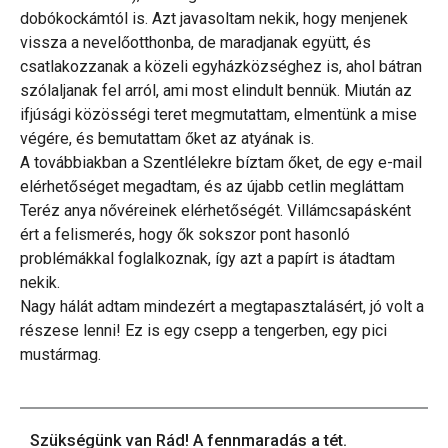
dobókockámtól is. Azt javasoltam nekik, hogy menjenek
vissza a nevelőotthonba, de maradjanak együtt, és
csatlakozzanak a közeli egyházközséghez is, ahol bátran
szólaljanak fel arról, ami most elindult bennük. Miután az
ifjúsági közösségi teret megmutattam, elmentünk a mise
végére, és bemutattam őket az atyának is.
A továbbiakban a Szentlélekre bíztam őket, de egy e-mail
elérhetőséget megadtam, és az újabb cetlin megláttam
Teréz anya nővéreinek elérhetőségét. Villámcsapásként
ért a felismerés, hogy ők sokszor pont hasonló
problémákkal foglalkoznak, így azt a papírt is átadtam
nekik.
Nagy hálát adtam mindezért a megtapasztalásért, jó volt a
részese lenni! Ez is egy csepp a tengerben, egy pici
mustármag.
Szükségünk van Rád! A fennmaradás a tét.