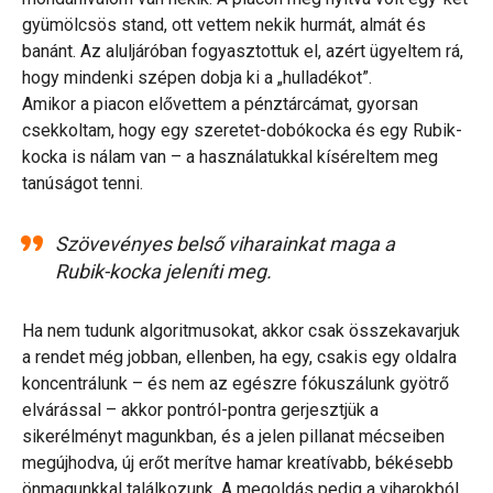
gyümölcsös stand, ott vettem nekik hurmát, almát és
banánt. Az aluljáróban fogyasztottuk el, azért ügyeltem rá,
hogy mindenki szépen dobja ki a „hulladékot”.
Amikor a piacon elővettem a pénztárcámat, gyorsan
csekkoltam, hogy egy szeretet-dobókocka és egy Rubik-
kocka is nálam van – a használatukkal kíséreltem meg
tanúságot tenni.
Szövevényes belső viharainkat maga a
Rubik-kocka jeleníti meg.
Ha nem tudunk algoritmusokat, akkor csak összekavarjuk
a rendet még jobban, ellenben, ha egy, csakis egy oldalra
koncentrálunk – és nem az egészre fókuszálunk gyötrő
elvárással – akkor pontról-pontra gerjesztjük a
sikerélményt magunkban, és a jelen pillanat mécseiben
megújhodva, új erőt merítve hamar kreatívabb, békésebb
önmagunkkal találkozunk. A megoldás pedig a viharokból