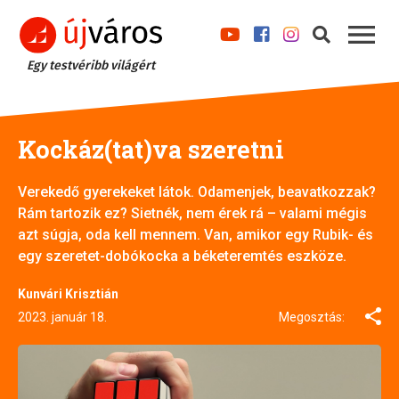
Egy testvéribb világért
Kockáz(tat)va szeretni
Verekedő gyerekeket látok. Odamenjek, beavatkozzak?
Rám tartozik ez? Sietnék, nem érek rá – valami mégis
azt súgja, oda kell mennem. Van, amikor egy Rubik- és
egy szeretet-dobókocka a béketeremtés eszköze.
Kunvári Krisztián
2023. január 18.
Megosztás: