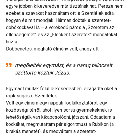
egyre jobban kikeveredve már tisztának hat. Persze nem
ezeket a szavakat használtam ott, a Szentlélek adta,
hogyan és mit mondjak. Hárman dobtak a szeretet-
dobókockával is – a verekedő páros a „Szeretem az
ellenségemet” és az „Elsőként szeretek” mondatokat
húzta…
Döbbenetes, megható élmény volt, ahogy ott
megölelték egymást, és a harag bilincseit
széttörte köztük Jézus.
Egymást múlták felül lelkesedésben, elragadta őket a
rájuk sugárzó Szentlélek.
Volt egy címem egy nappali foglalkoztatóról, egy
közösségi térről, ahol ilyen sorsú gyermekeknek is
lehetőségük van kikapcsolódni, játszani. Odaadtam a
kockákat, megmutattam pár algoritmust a Rubikon (a
kirakás menetét), és megváltam a szeretet-