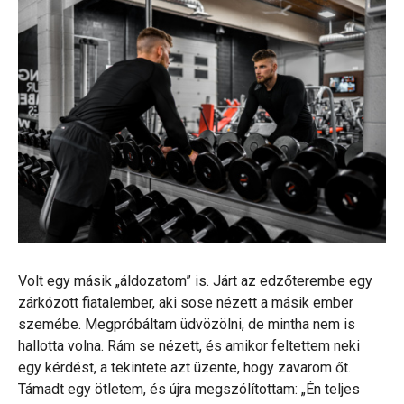
Volt egy másik „áldozatom” is. Járt az edzőterembe egy
zárkózott fiatalember, aki sose nézett a másik ember
szemébe. Megpróbáltam üdvözölni, de mintha nem is
hallotta volna. Rám se nézett, és amikor feltettem neki
egy kérdést, a tekintete azt üzente, hogy zavarom őt.
Támadt egy ötletem, és újra megszólítottam: „Én teljes