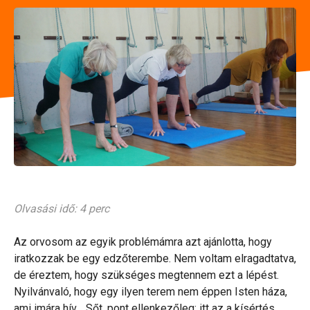
Olvasási idő: 4 perc
Az orvosom az egyik problémámra azt ajánlotta, hogy
iratkozzak be egy edzőterembe. Nem voltam elragadtatva,
de éreztem, hogy szükséges megtennem ezt a lépést.
Nyilvánvaló, hogy egy ilyen terem nem éppen Isten háza,
ami imára hív… Sőt, pont ellenkezőleg: itt az a kísértés,