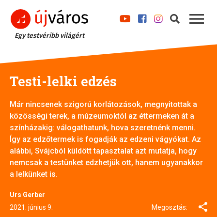
Egy testvéribb világért
Testi-lelki edzés
Már nincsenek szigorú korlátozások, megnyitottak a
közösségi terek, a múzeumoktól az éttermeken át a
színházakig: válogathatunk, hova szeretnénk menni.
Így az edzőtermek is fogadják az edzeni vágyókat. Az
alábbi, Svájcból küldött tapasztalat azt mutatja, hogy
nemcsak a testünket edzhetjük ott, hanem ugyanakkor
a lelkünket is.
Urs Gerber
2021. június 9.
Megosztás: