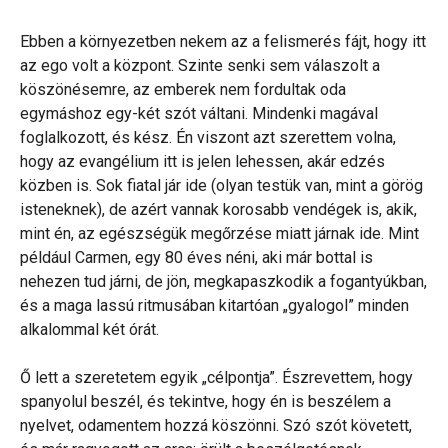
Ebben a környezetben nekem az a felismerés fájt, hogy itt
az ego volt a központ. Szinte senki sem válaszolt a
köszönésemre, az emberek nem fordultak oda
egymáshoz egy-két szót váltani. Mindenki magával
foglalkozott, és kész. Én viszont azt szerettem volna,
hogy az evangélium itt is jelen lehessen, akár edzés
közben is. Sok fiatal jár ide (olyan testük van, mint a görög
isteneknek), de azért vannak korosabb vendégek is, akik,
mint én, az egészségük megőrzése miatt járnak ide. Mint
például Carmen, egy 80 éves néni, aki már bottal is
nehezen tud járni, de jön, megkapaszkodik a fogantyúkban,
és a maga lassú ritmusában kitartóan „gyalogol” minden
alkalommal két órát.
Ő lett a szeretetem egyik „célpontja”. Észrevettem, hogy
spanyolul beszél, és tekintve, hogy én is beszélem a
nyelvet, odamentem hozzá köszönni. Szó szót követett,