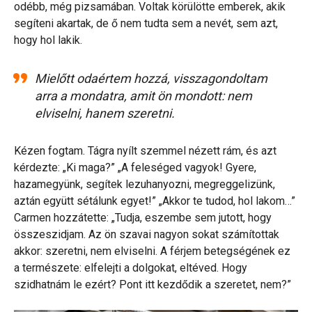
odébb, még pizsamában. Voltak körülötte emberek, akik
segíteni akartak, de ő nem tudta sem a nevét, sem azt,
hogy hol lakik.
Mielőtt odaértem hozzá, visszagondoltam
arra a mondatra, amit ön mondott: nem
elviselni, hanem szeretni.
Kézen fogtam. Tágra nyílt szemmel nézett rám, és azt
kérdezte: „Ki maga?” „A feleséged vagyok! Gyere,
hazamegyünk, segítek lezuhanyozni, megreggelizünk,
aztán együtt sétálunk egyet!” „Akkor te tudod, hol lakom…”
Carmen hozzátette: „Tudja, eszembe sem jutott, hogy
összeszidjam. Az ön szavai nagyon sokat számítottak
akkor: szeretni, nem elviselni. A férjem betegségének ez
a természete: elfelejti a dolgokat, eltéved. Hogy
szidhatnám le ezért? Pont itt kezdődik a szeretet, nem?”