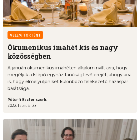
VELEM TÖRTÉNT
Ökumenikus imahét kis és nagy
közösségben
A januári ökumenikus imahéten alkalom nyílt arra, hogy
megéljük a kilépő egyház tanúságtevő erejét, ahogy arra
is, hogy elmélyüljön két különböző felekezetű házaspár
barátsága.
Péterfi Eszter szerk.
2022. február 23.