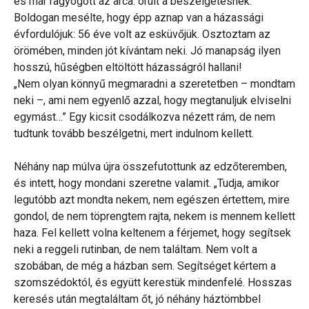
és már ragyogott az arca: örült a beszélgetésnek.
Boldogan mesélte, hogy épp aznap van a házassági
évfordulójuk: 56 éve volt az esküvőjük. Osztoztam az
örömében, minden jót kívántam neki. Jó manapság ilyen
hosszú, hűségben eltöltött házasságról hallani!
„Nem olyan könnyű megmaradni a szeretetben – mondtam
neki –, ami nem egyenlő azzal, hogy megtanuljuk elviselni
egymást…” Egy kicsit csodálkozva nézett rám, de nem
tudtunk tovább beszélgetni, mert indulnom kellett.
Néhány nap múlva újra összefutottunk az edzőteremben,
és intett, hogy mondani szeretne valamit. „Tudja, amikor
legutóbb azt mondta nekem, nem egészen értettem, mire
gondol, de nem töprengtem rajta, nekem is mennem kellett
haza. Fel kellett volna keltenem a férjemet, hogy segítsek
neki a reggeli rutinban, de nem találtam. Nem volt a
szobában, de még a házban sem. Segítséget kértem a
szomszédoktól, és együtt kerestük mindenfelé. Hosszas
keresés után megtaláltam őt, jó néhány háztömbbel