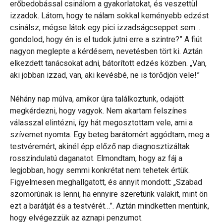
erőbedobással csinálom a gyakorlatokat, és veszettül
izzadok. Látom, hogy te nálam sokkal keményebb edzést
csinálsz, mégse látok egy pici izzadságcseppet sem…
gondolod, hogy én is el tudok jutni erre a szintre?” A fiút
nagyon meglepte a kérdésem, nevetésben tört ki. Aztán
elkezdett tanácsokat adni, bátorított edzés közben. „Van,
aki jobban izzad, van, aki kevésbé, ne is törődjön vele!”
Néhány nap múlva, amikor újra találkoztunk, odajött
megkérdezni, hogy vagyok. Nem akartam felszínes
válasszal elintézni, így hát megosztottam vele, ami a
szívemet nyomta. Egy beteg barátomért aggódtam, meg a
testvéremért, akinél épp előző nap diagnosztizáltak
rosszindulatú daganatot. Elmondtam, hogy az fáj a
legjobban, hogy semmi konkrétat nem tehetek értük.
Figyelmesen meghallgatott, és annyit mondott: „Szabad
szomorúnak is lenni, ha ennyire szeretünk valakit, mint ön
ezt a barátját és a testvérét…”. Aztán mindketten mentünk,
hogy elvégezzük az aznapi penzumot.