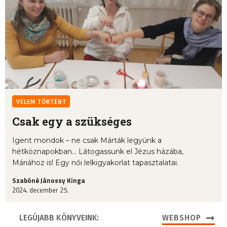
VELEM TÖRTÉNT
Csak egy a szükséges
Igent mondok – ne csak Márták legyünk a
hétköznapokban… Látogassunk el Jézus házába,
Máriához is! Egy női lelkigyakorlat tapasztalatai.
Szabóné Jánossy Kinga
2024. december 25.
LEGÚJABB KÖNYVEINK:
WEBSHOP