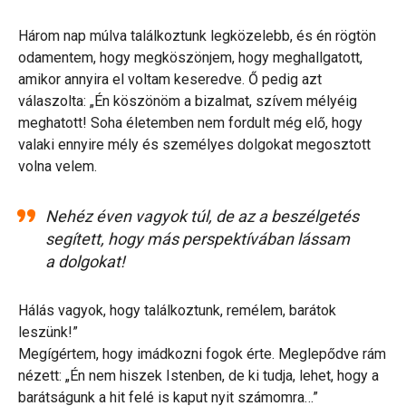
Három nap múlva találkoztunk legközelebb, és én rögtön
odamentem, hogy megköszönjem, hogy meghallgatott,
amikor annyira el voltam keseredve. Ő pedig azt
válaszolta: „Én köszönöm a bizalmat, szívem mélyéig
meghatott! Soha életemben nem fordult még elő, hogy
valaki ennyire mély és személyes dolgokat megosztott
volna velem.
Nehéz éven vagyok túl, de az a beszélgetés
segített, hogy más perspektívában lássam
a dolgokat!
Hálás vagyok, hogy találkoztunk, remélem, barátok
leszünk!”
Megígértem, hogy imádkozni fogok érte. Meglepődve rám
nézett: „Én nem hiszek Istenben, de ki tudja, lehet, hogy a
barátságunk a hit felé is kaput nyit számomra…”