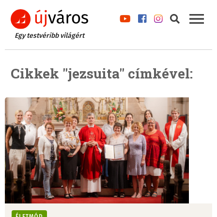
Egy testvéribb világért
Cikkek "jezsuita" címkével:
ÉLETMÓD