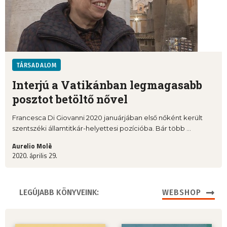
TÁRSADALOM
Interjú a Vatikánban legmagasabb
posztot betöltő nővel
Francesca Di Giovanni 2020 januárjában első nőként került
szentszéki államtitkár-helyettesi pozícióba. Bár több ...
Aurelio Molè
2020. április 29.
LEGÚJABB KÖNYVEINK:
WEBSHOP