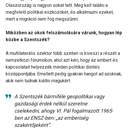
Olaszország is nagyon sokat tett. Meg kell találni a
megfelelő politikai eszközöket, és alkalmazni ezeket,
mert a migráció nem fog megszűnni.
Miközben az okok felszámolására várunk, hogyan lép
közbe a Szentszék?
A multilaterális szektor több szinten is kiveszi a részét a
nemzetközi fórumokon, ahol azt kéri, hogy az embert és
kapcsolatait helyezzék minden politikai döntés
középpontjába. Emellett pedig gyakran hangot ad azoknak,
akik nem tudnak kiállni magukért.
A Szentszék bármiféle geopolitikai vagy
gazdasági érdek nélkül szeretne
cselekedni, ahogy VI. Pál fogalmazott 1965-
ben az ENSZ-ben: „az emberiség
szakértőjeként”.