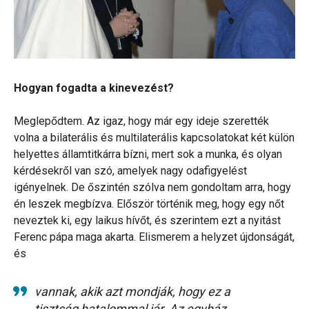
Hogyan fogadta a kinevezést?
Meglepődtem. Az igaz, hogy már egy ideje szerették
volna a bilaterális és multilaterális kapcsolatokat két külön
helyettes államtitkárra bízni, mert sok a munka, és olyan
kérdésekről van szó, amelyek nagy odafigyelést
igényelnek. De őszintén szólva nem gondoltam arra, hogy
én leszek megbízva. Először történik meg, hogy egy nőt
neveztek ki, egy laikus hívőt, és szerintem ezt a nyitást
Ferenc pápa maga akarta. Elismerem a helyzet újdonságát,
és
vannak, akik azt mondják, hogy ez a
tisztség hatalommal jár. Az egyház