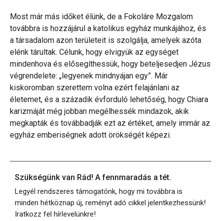
Most már más időket élünk, de a Fokoláre Mozgalom
továbbra is hozzájárul a katolikus egyház munkájához, és
a társadalom azon területeit is szolgálja, amelyek azóta
elénk tárultak. Célunk, hogy elvigyük az egységet
mindenhova és elősegíthessük, hogy beteljesedjen Jézus
végrendelete: „legyenek mindnyájan egy”. Már
kiskoromban szerettem volna ezért felajánlani az
életemet, és a századik évforduló lehetőség, hogy Chiara
karizmáját még jobban megélhessék mindazok, akik
megkapták és továbbadják ezt az értéket, amely immár az
egyház emberiségnek adott örökségét képezi.
Szükségünk van Rád! A fennmaradás a tét.
Legyél rendszeres támogatónk, hogy mi továbbra is
minden hétköznap új, reményt adó cikkel jelentkezhessünk!
Iratkozz fel hírlevelünkre!