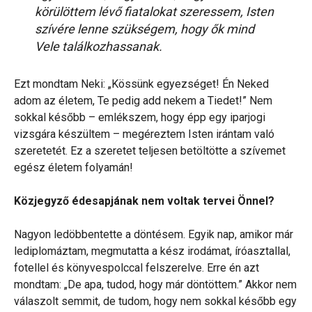
körülöttem lévő fiatalokat szeressem, Isten
szívére lenne szükségem, hogy ők mind
Vele találkozhassanak.
Ezt mondtam Neki: „Kössünk egyezséget! Én Neked
adom az életem, Te pedig add nekem a Tiedet!” Nem
sokkal később – emlékszem, hogy épp egy iparjogi
vizsgára készültem – megéreztem Isten irántam való
szeretetét. Ez a szeretet teljesen betöltötte a szívemet
egész életem folyamán!
Közjegyző édesapjának nem voltak tervei Önnel?
Nagyon ledöbbentette a döntésem. Egyik nap, amikor már
lediplomáztam, megmutatta a kész irodámat, íróasztallal,
fotellel és könyvespolccal felszerelve. Erre én azt
mondtam: „De apa, tudod, hogy már döntöttem.” Akkor nem
válaszolt semmit, de tudom, hogy nem sokkal később egy