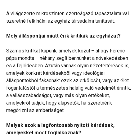
A világszerte mikroszinten szerteágazó tapasztalataival
szeretné felkínálni az egyház társadalmi tanítását.
Mely álláspontjai miatt érik kritikák az egyházat?
Számos kritikát kapunk, amelyek közül – ahogy Ferenc
pápa mondta – néhány segít bennünket a növekedésben
és a fejlődésben. Azután vannak olyan nézeteltérések is,
amelyek konkrét kérdésekből vagy ideológiai
álláspontokból fakadnak: ezek az erkölcsöt, vagy az élet
fogantatástól a természetes halálig való védelmét érintik,
a vallásszabadságot, vagy más olyan értékeket,
amelyekről tudjuk, hogy alapvetők, ha szeretnénk
megőrizni az emberiséget.
Melyek azok a legfontosabb nyitott kérdések,
amelyekkel most foglalkoznak?