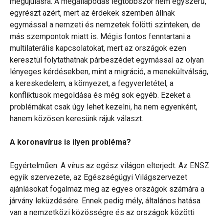
megújulásra. A megállapodás legtöbbször nem egyszerű,
egyrészt azért, mert az érdekek szemben állnak
egymással a nemzeti és nemzetek fölötti szinteken, de
más szempontok miatt is. Mégis fontos fenntartani a
multilaterális kapcsolatokat, mert az országok ezen
keresztül folytathatnak párbeszédet egymással az olyan
lényeges kérdésekben, mint a migráció, a menekültválság,
a kereskedelem, a környezet, a fegyverletétel, a
konfliktusok megoldása és még sok egyéb. Ezeket a
problémákat csak úgy lehet kezelni, ha nem egyenként,
hanem közösen keresünk rájuk választ.
A koronavírus is ilyen probléma?
Egyértelműen. A vírus az egész világon elterjedt. Az ENSZ
egyik szervezete, az Egészségügyi Világszervezet
ajánlásokat fogalmaz meg az egyes országok számára a
járvány leküzdésére. Ennek pedig mély, általános hatása
van a nemzetközi közösségre és az országok közötti