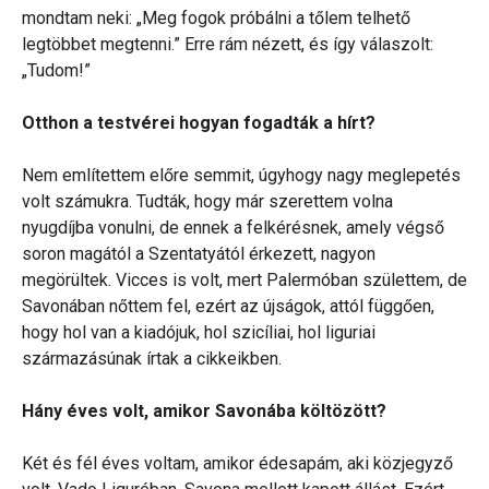
mondtam neki: „Meg fogok próbálni a tőlem telhető
legtöbbet megtenni.” Erre rám nézett, és így válaszolt:
„Tudom!”
Otthon a testvérei hogyan fogadták a hírt?
Nem említettem előre semmit, úgyhogy nagy meglepetés
volt számukra. Tudták, hogy már szerettem volna
nyugdíjba vonulni, de ennek a felkérésnek, amely végső
soron magától a Szentatyától érkezett, nagyon
megörültek. Vicces is volt, mert Palermóban születtem, de
Savonában nőttem fel, ezért az újságok, attól függően,
hogy hol van a kiadójuk, hol szicíliai, hol liguriai
származásúnak írtak a cikkeikben.
Hány éves volt, amikor Savonába költözött?
Két és fél éves voltam, amikor édesapám, aki közjegyző