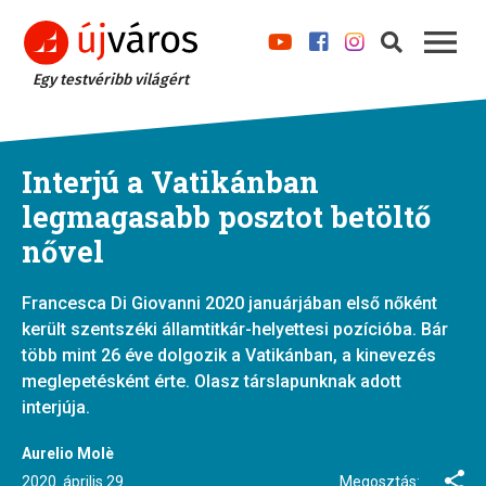
Egy testvéribb világért
Interjú a Vatikánban
legmagasabb posztot betöltő
nővel
Francesca Di Giovanni 2020 januárjában első nőként
került szentszéki államtitkár-helyettesi pozícióba. Bár
több mint 26 éve dolgozik a Vatikánban, a kinevezés
meglepetésként érte. Olasz társlapunknak adott
interjúja.
Aurelio Molè
2020. április 29.
Megosztás: