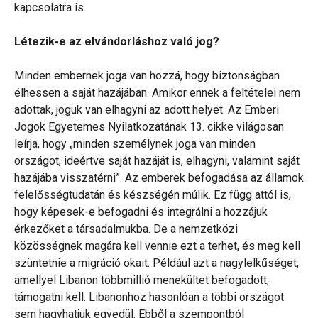
kapcsolatra is.
Létezik-e az elvándorláshoz való jog?
Minden embernek joga van hozzá, hogy biztonságban
élhessen a saját hazájában. Amikor ennek a feltételei nem
adottak, joguk van elhagyni az adott helyet. Az Emberi
Jogok Egyetemes Nyilatkozatának 13. cikke világosan
leírja, hogy „minden személynek joga van minden
országot, ideértve saját hazáját is, elhagyni, valamint saját
hazájába visszatérni”. Az emberek befogadása az államok
felelősségtudatán és készségén múlik. Ez függ attól is,
hogy képesek-e befogadni és integrálni a hozzájuk
érkezőket a társadalmukba. De a nemzetközi
közösségnek magára kell vennie ezt a terhet, és meg kell
szüntetnie a migráció okait. Például azt a nagylelkűséget,
amellyel Libanon többmillió menekültet befogadott,
támogatni kell. Libanonhoz hasonlóan a többi országot
sem hagyhatjuk egyedül. Ebből a szempontból