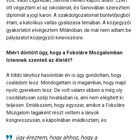
volt, Vado Liguréban, Savona mellett kapott állást. Ezért
ott végeztem el az iskoláimat, és Genovában szereztem
diplomát a jogi karon. A szakdolgozatomat büntetőjogból
írtam, a katolikus vallás gyalázása témában. A közjegyzői
gyakorlatot elvégeztem Milánóban, de már nem adtam be
pályázatot közjegyzői kinevezésre.
Miért döntött úgy, hogy a Fokoláre Mozgalomban
Istennek szenteli az életét?
A többi lányhoz hasonlóan én is úgy gondoltam, hogy
családom lesz. Mondogattam is magamban, hogy majd
nyolc gyerekem lesz. De volt valami ebben a még oly
csodálatosan szép hivatásban is, ami nem elégített ki
teljesen. Emlékszem, hogy egyszer, amikor a Fokoláre
Mozgalom tagjaként részt vettem a lányok
kongresszusán, a kápolnában imádkoztam, és
úgy éreztem, hogy ahhoz, hogy a