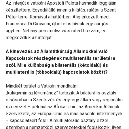
Az interjút a vatikáni Apostoli Palota harmadik loggiáján
készítettem. Egyedülálló innen a kilátás: rálátni a Szent
Péter térre, Rómával a háttérben. Alig érkezett meg
Francesca Di Giovanni, újból el is hívták egy sürgős
ügyben. Néhány perc múlva visszatért hozzám, és
megkezdtük az interjút.
A kinevezés az Államtitkárság Államokkal való
Kapcsolatok részlegének multilaterális területére
szól. Mi a különbség a bilaterális (kétoldalú) és
multilaterális (többoldalú) kapcsolatok között?
Mindkét terület a Vatikán mondhatni
„külügyminisztériumához” tartozik. A bilaterális osztály
elsősorban a Szentszék és egy-egy állam vagy regionális
szervezet – például az Afrikai Unió, az Amerikai Államok
Szervezete, az Európai Unió és más hasonló intézmények
– kapcsolatáért felel. A multilaterális osztály ezzel
szemben a nemzetközi szervezetekkel foglalkozik: ilyen