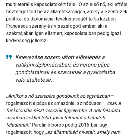
multilaterális kapcsolatokért felel. Ő az első nő, aki efféle
tisztséget tölt be az államtitkárságon, amely a Szentszék
politikai és diplomáciai tevékenységét tartja kézben.
Francesca szerény és visszafogott ember, aki a
szakmájában igen elismert, kapcsolataiban pedig igazi
kedvesség jellemzi.
Kinevezése sosem látott előrelépés a
vatikáni diplomáciában, és Ferenc pápa
gondolatainak és szavainak a gyakorlatba
való átültetése.
„Amikor a nő szerepére gondolunk az egyházban
–
fogalmazott a pápa az amazóniai szinóduson –
csak a
funkcionális részt vesszük figyelembe. A nők feladata
azonban sokkal több, jóval túlmutat a betöltött
feladatnál.”
Parolin bíboros pedig 2016-ban úgy
fogalmazott, hogy
„az államtitkári hivatalt, amely nem