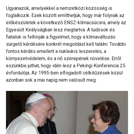
Ugyanazok, amelyekkel a nemzetközi közösség is
foglalkozik. Ezek között említhetjük, hogy már folynak az
előkészületek a következő ENSZ-klímacsúcsra, amely az
Egyesült Királyságban lesz megtartva. A tudósok és
fiatalok is felhívják a figyelmet, hogy a klímaváltozás
sürgető kérdésére konkrét megoldást kell találni. További
fontos kérdés emellett a nukleáris leszerelés, a
környezetvédelem, és a nő szerepének növelése. Erről
eszünkbe juthat, hogy idén lesz a Pekingi Konferencia 25.
évfordulója. Az 1995-ben elfogadott célkitűzések közül
azonban sok a mai napig nem valósult meg.