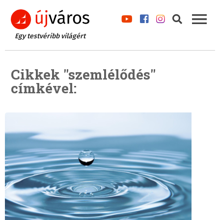
Egy testvéribb világért
Cikkek "szemlélődés"
címkével: