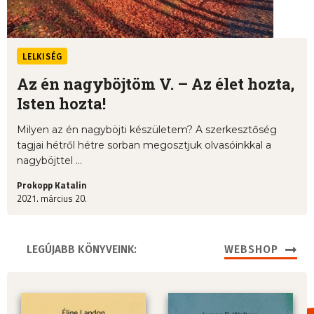
LELKISÉG
Az én nagyböjtöm V. – Az élet hozta,
Isten hozta!
Milyen az én nagyböjti készületem? A szerkesztőség
tagjai hétről hétre sorban megosztjuk olvasóinkkal a
nagyböjttel ...
Prokopp Katalin
2021. március 20.
LEGÚJABB KÖNYVEINK:
WEBSHOP