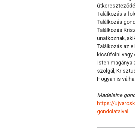
útkereszteződé
Találkozás a fö
Találkozás gon
Találkozás Kris
unatkoznak, aki
Találkozás az el
kicsúfolni vagy 
Isten magánya a 
szolgál, Krisztu
Hogyan is válh
Madeleine gondo
https://ujvaro
gondolataival