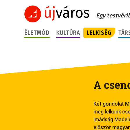
Egy testvéri
ÉLETMÓD
KULTÚRA
LELKISÉG
TÁR
A csen
Két gondolat Ma
meg lelkünk cs
imádság Madele
először magyar