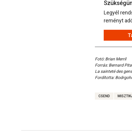
Szükségün
Legyél rend
reményt adó 
T
Fotó: Brian Merril
Forrás: Bernard Pita
La sainteté des gens
Fordította: Bodrgohi
CSEND
MISZTIK