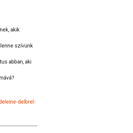
nek, akik
s lenne szívünk
tus abban, aki
rmává?
eleine-delbrel-