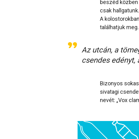
beszéd közben c
csak hallgatunk
A kolostorokban
találhatjuk meg.
Az utcán, a töme
csendes edényt, 
Bizonyos sokaság
sivatagi csende
nevét: „Vox clam