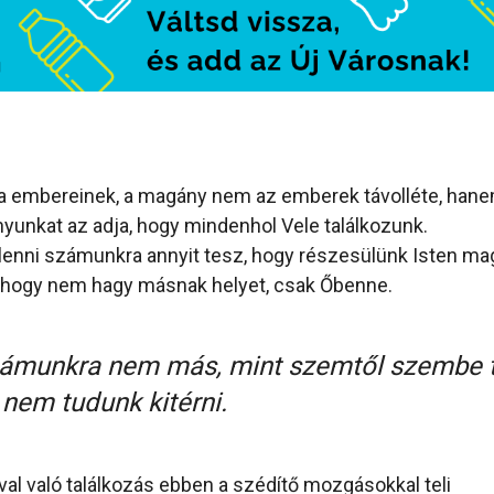
ca embereinek, a magány nem az emberek távolléte, hane
nyunkat az adja, hogy mindenhol Vele találkozunk.
lenni számunkra annyit tesz, hogy részesülünk Isten m
, hogy nem hagy másnak helyet, csak Őbenne.
zámunkra nem más, mint szemtől szembe 
l nem tudunk kitérni.
val való találkozás ebben a szédítő mozgásokkal teli