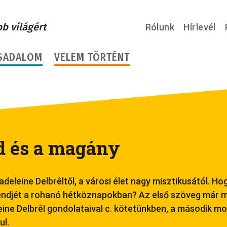
bb világért
Rólunk
Hírlevél
SADALOM
VELEM TÖRTÉNT
d és a magány
deleine Delbrêltől, a városi élet nagy misztikusától. Ho
endjét a rohanó hétköznapokban? Az első szöveg már m
ine Delbrêl gondolataival c. kötetünkben, a második mo
ul.