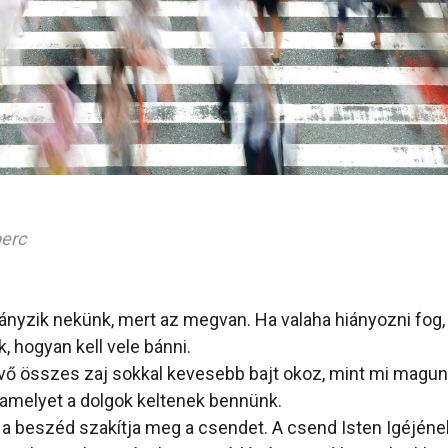
perc
nyzik nekünk, mert az megvan. Ha valaha hiányozni fog, 
, hogyan kell vele bánni.
évő összes zaj sokkal kevesebb bajt okoz, mint mi magunk
 amelyet a dolgok keltenek bennünk.
 a beszéd szakítja meg a csendet. A csend Isten Igéjének