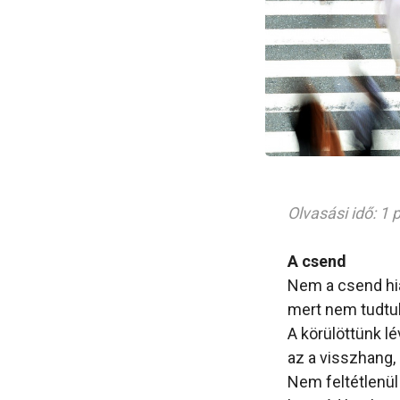
Olvasási idő: 1 
A csend
Nem a csend hiá
mert nem tudtuk
A körülöttünk l
az a visszhang,
Nem feltétlenül