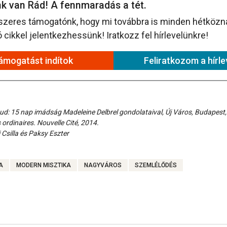
k van Rád! A fennmaradás a tét.
szeres támogatónk, hogy mi továbbra is minden hétközna
cikkel jelentkezhessünk! Iratkozz fel hírlevelünkre!
ámogatást indítok
Feliratkozom a hírle
ud: 15 nap imádság Madeleine Delbrel gondolataival, Új Város, Budapest, 
 ordinaires. Nouvelle Cité, 2014.
 Csilla és Paksy Eszter
A
MODERN MISZTIKA
NAGYVÁROS
SZEMLÉLŐDÉS