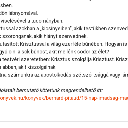
sben.
ldön lábnyomával.
dviselésével a tudományban.
ztussal azokban a „kicsinyeiben”, akik testükben szenved
k szoronganak, akik hiányt szenvednek.
utasított Krisztussal a világ ezerféle bűnében. Hogyan i
gyűlölni a sok bűnöst, akit mellénk sodor az élet?
testvéri szeretetben: Krisztus szolgálja Krisztust. Krisz
s abban, akit kiszolgálnak.
atna számunkra az apostolkodás szétszórtsággá vagy lá
latait bemutató kötetünk megrendelhető itt:
skonyvek.hu/konyvek/bernard-pitaud/15-nap-imadsag-mad