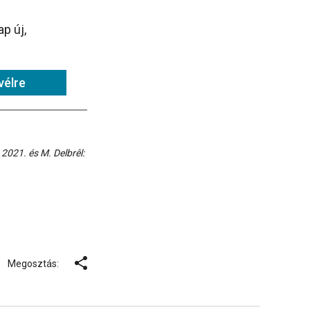
p új,
vélre
2021. és M. Delbrêl:
Megosztás: