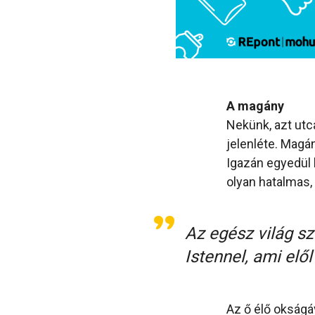
A magány
Nekünk, azt ut
jelenléte. Magá
Igazán egyedül 
olyan hatalmas
Az egész világ s
Istennel, ami elő
Az ő élő okságá