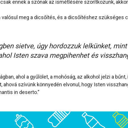
sak ennek a szónak az ismétlésére szorítkozunk, akkor 
.
 valósul meg a dicsőítés, és a dicsőítéshez szükséges c
gben sietve, úgy hordozzuk lelkünket, min
ahol Isten szava megpihenhet és visszhan
ban, ahol a gyűlölet, a mohóság, az alkohol jelzi a bűnt,
t, ahová szívünk könnyedén elvonul, hogy Isten visszha
antis in deserto.”