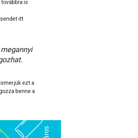
továbbra is
sendet itt
t megannyi
gozhat.
 ismerjük ezt a
ngozza benne a