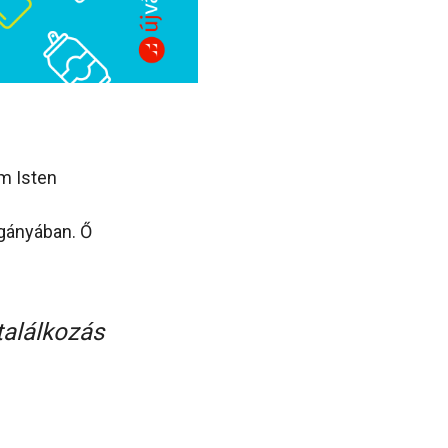
m Isten
agányában. Ő
találkozás