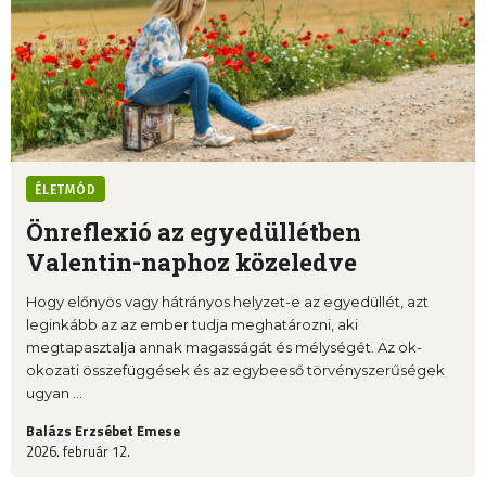
ÉLETMÓD
Önreflexió az egyedüllétben
Valentin-naphoz közeledve
Hogy előnyös vagy hátrányos helyzet-e az egyedüllét, azt
leginkább az az ember tudja meghatározni, aki
megtapasztalja annak magasságát és mélységét. Az ok-
okozati összefüggések és az egybeeső törvényszerűségek
ugyan ...
Balázs Erzsébet Emese
2026. február 12.