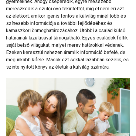
gyermeknek. Ahogy cseperedik, egyre messzebb
merészkedik a szülői óvó tekintettől, míg el nem éri azt
az életkort, amikor igenis fontos a külvilág minél több és
színesebb információja a további fejlődéséhez és
kamaszkori önmeghatározásához. Utóbbi a család külső
határainak lazulásával támogatható. Egyes családok féltik
saját belső világukat, melyet merev határokkal védenek.
Ezeken keresztül nehezen áramlik információ befelé, de
még inkább kifelé. Mások ezt sokkal lazábban kezelik, és
szinte nyitott könyv az életük a külvilág számára.