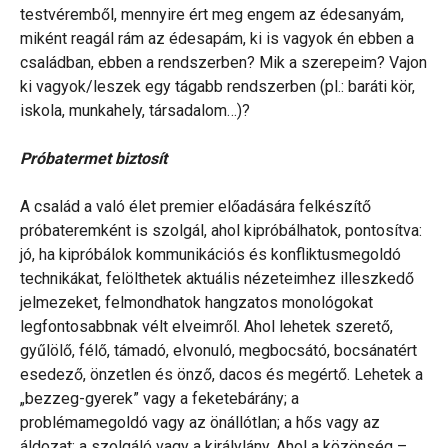
testvéremből, mennyire ért meg engem az édesanyám,
miként reagál rám az édesapám, ki is vagyok én ebben a
családban, ebben a rendszerben? Mik a szerepeim? Vajon
ki vagyok/leszek egy tágabb rendszerben (pl.: baráti kör,
iskola, munkahely, társadalom…)?
Próbatermet biztosít
A család a való élet premier előadására felkészítő
próbateremként is szolgál, ahol kipróbálhatok, pontosítva:
jó, ha kipróbálok kommunikációs és konfliktusmegoldó
technikákat, felölthetek aktuális nézeteimhez illeszkedő
jelmezeket, felmondhatok hangzatos monológokat
legfontosabbnak vélt elveimről. Ahol lehetek szerető,
gyűlölő, félő, támadó, elvonuló, megbocsátó, bocsánatért
esedező, önzetlen és önző, dacos és megértő. Lehetek a
„bezzeg-gyerek” vagy a feketebárány; a
problémamegoldó vagy az önállótlan; a hős vagy az
áldozat; a szolgáló vagy a királylány. Ahol a közönség –