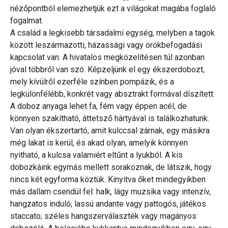
nézőpontból elemezhetjük ezt a világokat magába foglaló
fogalmat.
A család a legkisebb társadalmi egység, melyben a tagok
között leszármazotti, házassági vagy örökbefogadási
kapcsolat van. A hivatalos megközelítésen túl azonban
jóval többről van szó. Képzeljünk el egy ékszerdobozt,
mely kívülről ezerféle színben pompázik, és a
legkülönfélébb, konkrét vagy absztrakt formával díszített.
A doboz anyaga lehet fa, fém vagy éppen acél, de
könnyen szakítható, áttetsző hártyával is találkozhatunk.
Van olyan ékszertartó, amit kulccsal zárnak, egy másikra
még lakat is kerül, és akad olyan, amelyik könnyen
nyitható, a kulcsa valamiért eltűnt a lyukból. A kis
dobozkáink egymás mellett sorakoznak, de látszik, hogy
nincs két egyforma köztük. Kinyitva őket mindegyikben
más dallam csendül fel: halk, lágy muzsika vagy intenzív,
hangzatos induló; lassú andante vagy pattogós, játékos
staccato; széles hangszerválaszték vagy magányos