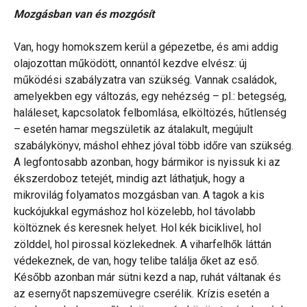
Mozgásban van és mozgósít
Van, hogy homokszem kerül a gépezetbe, és ami addig
olajozottan működött, onnantól kezdve elvész: új
működési szabályzatra van szükség. Vannak családok,
amelyekben egy változás, egy nehézség – pl.: betegség,
haláleset, kapcsolatok felbomlása, elköltözés, hűtlenség
– esetén hamar megszületik az átalakult, megújult
szabálykönyv, máshol ehhez jóval több időre van szükség.
A legfontosabb azonban, hogy bármikor is nyissuk ki az
ékszerdoboz tetejét, mindig azt láthatjuk, hogy a
mikrovilág folyamatos mozgásban van. A tagok a kis
kuckójukkal egymáshoz hol közelebb, hol távolabb
költöznek és keresnek helyet. Hol kék biciklivel, hol
zölddel, hol pirossal közlekednek. A viharfelhők láttán
védekeznek, de van, hogy telibe találja őket az eső.
Később azonban már sütni kezd a nap, ruhát váltanak és
az esernyőt napszemüvegre cserélik. Krízis esetén a