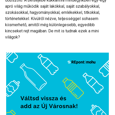
dobszóló. A belsejébe kukkantva mindegyikben egy-egy
apró világ működik saját lakókkal, saját szabályokkal,
szokásokkal, hagyományokkal, emlékekkel, titkokkal,
történetekkel. Kívülről nézve, teljességgel sohasem
kiismerhető, amitől még különlegesebb, egyedibb
kincseket rejt magában. De mit is tudnak ezek a mini
világok?