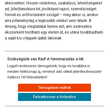
ékkövekkel. Hiszen védelmez, szabályoz, lehetőségeket
ad, (élet)tanulásra bír, jövőképet rajzol, személyiséget
formál és erőforrásként szolgál – még akkor is, amikor
arra pillanatnyilag a legkisebb utalást sem látunk. A
lényeg, hogy megtaláljuk benne azt, ami számunkra
ékszerként hordható egy életen át, és utána továbbadható
a saját kis világunk újabb lakóinak.
Szükségünk van Rád! A fennmaradás a tét.
Legyél rendszeres támogatónk, hogy mi továbbra is
minden hétköznap új, reményt adó cikkel jelentkezhessünk!
Iratkozz fel hírlevelünkre!
Támogatást indítok
Feliratkozom a hírlevélre