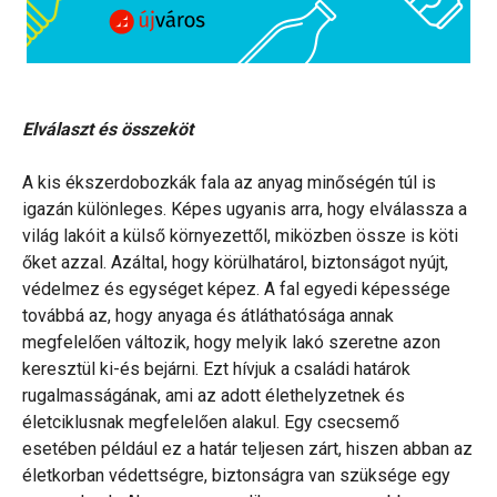
Elválaszt és összeköt
A kis ékszerdobozkák fala az anyag minőségén túl is
igazán különleges. Képes ugyanis arra, hogy elválassza a
világ lakóit a külső környezettől, miközben össze is köti
őket azzal. Azáltal, hogy körülhatárol, biztonságot nyújt,
védelmez és egységet képez. A fal egyedi képessége
továbbá az, hogy anyaga és átláthatósága annak
megfelelően változik, hogy melyik lakó szeretne azon
keresztül ki-és bejárni. Ezt hívjuk a családi határok
rugalmasságának, ami az adott élethelyzetnek és
életciklusnak megfelelően alakul. Egy csecsemő
esetében például ez a határ teljesen zárt, hiszen abban az
életkorban védettségre, biztonságra van szüksége egy