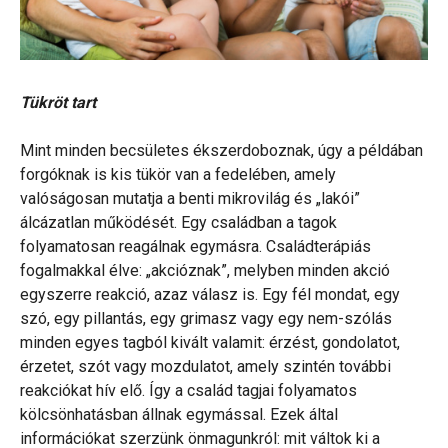
Tükröt tart
Mint minden becsületes ékszerdoboznak, úgy a példában
forgóknak is kis tükör van a fedelében, amely
valóságosan mutatja a benti mikrovilág és „lakói”
álcázatlan működését. Egy családban a tagok
folyamatosan reagálnak egymásra. Családterápiás
fogalmakkal élve: „akcióznak”, melyben minden akció
egyszerre reakció, azaz válasz is. Egy fél mondat, egy
szó, egy pillantás, egy grimasz vagy egy nem-szólás
minden egyes tagból kivált valamit: érzést, gondolatot,
érzetet, szót vagy mozdulatot, amely szintén további
reakciókat hív elő. Így a család tagjai folyamatos
kölcsönhatásban állnak egymással. Ezek által
információkat szerzünk önmagunkról: mit váltok ki a