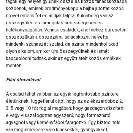
tagok egy helyen gyűlnek össze és közös tanácskozásba
kezdenek, aminek eredményeképp a bajba jutottat közös
erővel emelik fel és állítják talpra. Különbség van az
összegyűlés és támogatás sebességében és
hatékonyságában. Vannak családok, ahol nehéz baj esetén
összeszűkülni, összezárni, tanácskozni, helyette
mindenki szanaszét szalad, de szinte mindenhol akad
olyan alkalom, amikor újra összegyűlnek és ismét
kapcsolódni tudnak, akár az együtt átélt közös emlékek
mentén.
Ellát útravalóval
A család tehát valóban az egyik legfontosabb színtere
életünknek, függetlenül attól, hogy az az ékszerdoboz 2,
3, 5 vagy 10 főt foglal magában; hogy gazdagon díszített-
e vagy visszafogottan egyszerű; hogy formázható
agyagból vagy keményfából faragott-e. Egy biztos: tele
van megismerésre váró kincsekkel, gyöngyökkel,