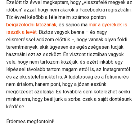
Ezelőtt tíz évvel megkaptam, hogy „visszafelé megyek az
időben” azzal, hogy nem akarok a Facebookra regisztrálni.
Tíz évvel később a félelmeim számos ponton
beigazolódni látszanak
, és sajnos ma
már a gyerekek is
isszák a levét
. Biztos vagyok benne – és nagy
elismeréssel adózom előttük –, hogy vannak olyan földi
teremtmények, akik ügyesen és egészségesen tudják
használni ezt az eszközt. Én viszont tisztában vagyok
vele, hogy nem tartozom közéjük, és ezért inkább egy
lépéssel távolabb tartom magam ettől is, az Instagramtól
és az okostelefonoktól is. A tudatosság és a fölismerés
nem ártalom, hanem pont, hogy a józan eszünk
megőrzését szolgálja. És továbbra sem kötelezhet senki
minket arra, hogy beálljunk a sorba: csak a saját döntésünk
kérdése.
Érdemes megfontolni!