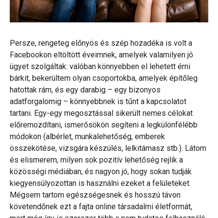
Persze, rengeteg előnyös és szép hozadéka is volt a
Facebookon eltöltött éveimnek, amelyek valamilyen jó
ügyet szolgáltak: valóban könnyebben el lehetett érni
bárkit, bekerültem olyan csoportokba, amelyek építőleg
hatottak rám, és egy darabig – egy bizonyos
adatforgalomig – könnyebbnek is tűnt a kapcsolatot
tartani. Egy-egy megosztással sikerült nemes célokat
előremozdítani, ismerősökön segíteni a legkülönfélébb
módokon (albérlet, munkalehetőség, emberek
összekötése, vizsgára készülés, lelkitámasz stb.). Látom
és elismerem, milyen sok pozitív lehetőség rejlik a
közösségi médiában, és nagyon jó, hogy sokan tudják
kiegyensúlyozottan is használni ezeket a felületeket.
Mégsem tartom egészségesnek és hosszú távon
követendőnek ezt a fajta online társadalmi életformát,