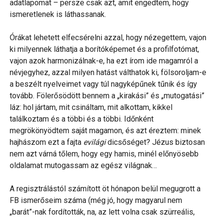
adatlapomat – persze csak azt, amit engedtem, hogy
ismeretlenek is láthassanak.
Órákat lehetett elfecsérelni azzal, hogy nézegettem, vajon
ki milyennek láthatja a borítóképemet és a profilfotómat,
vajon azok harmonizálnak-e, ha ezt írom ide magamról a
névjegyhez, azzal milyen hatást válthatok ki, fölsoroljam-e
a beszélt nyelveimet vagy túl nagyképűnek tűnik és így
tovább. Fölerősödött bennem a „kirakási” és „mutogatási”
láz: hol jártam, mit csináltam, mit alkottam, kikkel
találkoztam és a többi és a többi. Időnként
megrökönyödtem saját magamon, és azt éreztem: minek
hajhászom ezt a fajta
evilági
dicsőséget? Jézus biztosan
nem azt várná tőlem, hogy egy hamis, minél előnyösebb
oldalamat mutogassam az egész világnak…
A regisztrálástól számított öt hónapon belül megugrott a
FB ismerőseim száma (még jó, hogy magyarul nem
„barát”-nak fordították, na, az lett volna csak szürreális,