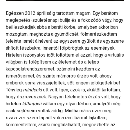
Egészen 2012 áprilisáig tartottam magam. Egy barátom
meglepetés-születésnapi bulija és a fokozódó vágy, hogy
beilleszkedjek abba a baráti körbe, amelyben akkoriban
mozogtam, meghozta a gyümölcsét: fölmerészkedtem
(eleinte ismét álnéven) az egyszerre gyűlölt és egyszerre
áhított fészbukra. Innentől fölpörögtek az események.
Hirtelen iszonyatos időt töltöttem el azzal, hogy a virtuális
világban is fölépítsem az életemet és a teljes
kapcsolatrendszeremet: számolni kezdtem az
ismerőseimet, és szinte mámoros érzés volt, ahogy
emberek sorra visszajelöltek, sőt, engem jelölgettek be!
Tényleg
mindenki
ott volt. Igen, azok is, akiktől tartottam,
hogy észrevesznek. Nagyon félelmetes érzés volt, hogy
hirtelen
láthatóvá
váltam egy olyan térben, amelyről még
csak sejtéseim voltak addig. Mintha máris ezer meg
százezer szem tapadt volna rám: bármit lájkoltam,
kommenteltem, akárki megtalálhatott, megnézhette az