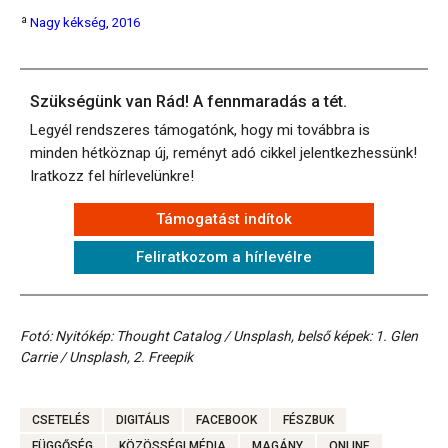
ª
Nagy kékség, 2016
Szükségünk van Rád! A fennmaradás a tét.
Legyél rendszeres támogatónk, hogy mi továbbra is
minden hétköznap új, reményt adó cikkel jelentkezhessünk!
Iratkozz fel hírlevelünkre!
Támogatást indítok
Feliratkozom a hírlevélre
Fotó: Nyitókép: Thought Catalog / Unsplash, belső képek: 1. Glen
Carrie / Unsplash, 2. Freepik
CSETELÉS
DIGITÁLIS
FACEBOOK
FÉSZBUK
FÜGGŐSÉG
KÖZÖSSÉGI MÉDIA
MAGÁNY
ONLINE