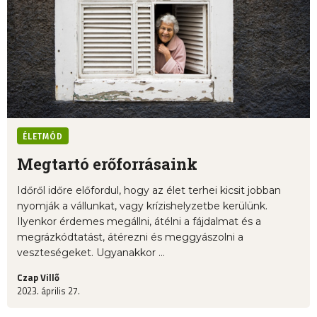
ÉLETMÓD
Megtartó erőforrásaink
Időről időre előfordul, hogy az élet terhei kicsit jobban
nyomják a vállunkat, vagy krízishelyzetbe kerülünk.
Ilyenkor érdemes megállni, átélni a fájdalmat és a
megrázkódtatást, átérezni és meggyászolni a
veszteségeket. Ugyanakkor ...
Czap Villő
2023. április 27.