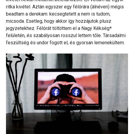
ritka kivétel. Aztán egyszer egy félórára (álnéven) mégis
beadtam a derekam: kecsegtetett a nem is tudom,
micsoda. Esetleg, hogy akkor így hozzájutok plusz
jegyzetekhez. Félórát töltöttem el a Nagy Kékségª
felületén, és szabályosan rosszul lettem tőle. Társadalmi
feszültség és undor fogott el, és gyorsan lemenekültem.