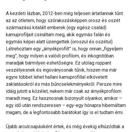
A kezdeti lázban, 2012-ben még teljesen ártatlannak tűnt
az az ötletem, hogy szórakozásképpen orosz és oszét
származású kitalált emberek (egy egész család)
kamuprofiljait csináltam meg, akik egymás falán és
egymás képei alatt üzengettek (oroszul és oszétul).
Létrehoztam egy „árnyékprofilt” is, hogy onnan „figyeljem
meg”, hogy milyen a valódi profilom, és inkognitóban
maradjak bármilyen eshetőségre. Ez utólag roppant
veszélyesnek és ingoványosnak tűnik, hiszen ma már
egyre többet lehet hallani kamuprofillal elkövetett
zaklatásokról és más bűncselekményekről. Persze mire
idáig jutott a közélet, nekem már csak az árnyékprofilom
maradt meg. Ez hasznosnak bizonyult olyankor, amikor –
egy idő után rendszeresen – egy-egy hónapra hibernáltam
magam, de a legfontosabb barátokat így is el tudtam érni.
Újabb arculcsapásként értek, és még évekig elhúzódtak a