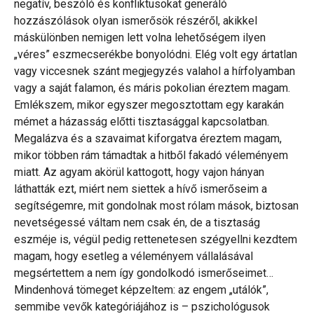
negatív, beszóló és konfliktusokat generáló
hozzászólások olyan ismerősök részéről, akikkel
máskülönben nemigen lett volna lehetőségem ilyen
„véres” eszmecserékbe bonyolódni. Elég volt egy ártatlan
vagy viccesnek szánt megjegyzés valahol a hírfolyamban
vagy a saját falamon, és máris pokolian éreztem magam.
Emlékszem, mikor egyszer megosztottam egy karakán
mémet a házasság előtti tisztasággal kapcsolatban.
Megalázva és a szavaimat kiforgatva éreztem magam,
mikor többen rám támadtak a hitből fakadó véleményem
miatt. Az agyam akörül kattogott, hogy vajon hányan
láthatták ezt, miért nem siettek a hívő ismerőseim a
segítségemre, mit gondolnak most rólam mások, biztosan
nevetségessé váltam nem csak én, de a tisztaság
eszméje is, végül pedig rettenetesen szégyellni kezdtem
magam, hogy esetleg a véleményem vállalásával
megsértettem a nem így gondolkodó ismerőseimet…
Mindenhová tömeget képzeltem: az engem „utálók”,
semmibe vevők kategóriájához is – pszichológusok