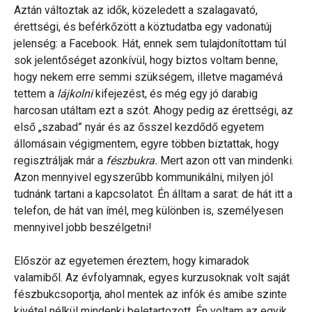
Aztán változtak az idők, közeledett a szalagavató,
érettségi, és beférkőzött a köztudatba egy vadonatúj
jelenség: a Facebook. Hát, ennek sem tulajdonítottam túl
sok jelentőséget azonkívül, hogy biztos voltam benne,
hogy nekem erre semmi szükségem, illetve magamévá
tettem a
lájkolni
kifejezést, és még egy jó darabig
harcosan utáltam ezt a szót. Ahogy pedig az érettségi, az
első „szabad” nyár és az ősszel kezdődő egyetem
állomásain végigmentem, egyre többen biztattak, hogy
regisztráljak már a
fészbukra.
Mert azon ott van mindenki.
Azon mennyivel egyszerűbb kommunikálni, milyen jól
tudnánk tartani a kapcsolatot. Én álltam a sarat: de hát itt a
telefon, de hát van ímél, meg különben is, személyesen
mennyivel jobb beszélgetni!
Először az egyetemen éreztem, hogy kimaradok
valamiből. Az évfolyamnak, egyes kurzusoknak volt saját
fészbukcsoportja, ahol mentek az infók és amibe szinte
kivétel nélkül mindenki beletartozott. Én voltam az egyik