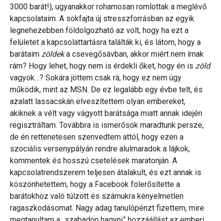
3000 barát!), ugyanakkor rohamosan romlottak a meglévő
kapcsolataim. A sokfajta új stresszforrásban az egyik
legnehezebben földolgozható az volt, hogy ha ezt a
felületet a kapcsolattartásra találták ki, és látom, hogy a
barátaim
zöldek
a csevegősávban, akkor miért nem írnak
rám? Hogy lehet, hogy nem is érdekli őket, hogy én is
zöld
vagyok…? Sokára jöttem csak rá, hogy ez nem úgy
működik, mint az MSN. De ez legalább egy évbe telt, és
azalatt lassacskán elveszítettem olyan embereket,
akiknek a vélt vagy vágyott barátsága miatt annak idején
regisztráltam. Továbbra is ismerősök maradtunk persze,
de én rettenetesen szenvedtem attól, hogy ezen a
szociális versenypályán rendre alulmaradok a lájkok,
kommentek és hosszú csetelések maratonján. A
kapcsolatrendszerem teljesen átalakult, és ezt annak is
köszönhetettem, hogy a Facebook fölerősítette a
barátokhoz való túlzott és számukra kényelmetlen
ragaszkodásomat. Nagy adag tanulópénzt fizettem, mire
megtanultam a „szabadon hagyni” hozzáállást az emberi