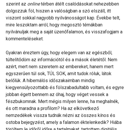
szerint az
online
térben átélt csalódásokat nehezebben
dolgozzuk föl, hiszen a valóságban a szó elszáll, itt
viszont sokkal nagyobb nyilvánosságot kap. Évekbe telt,
mire leszoktam arról, hogy megosztó témákban
nyilvánuljak meg a saját üzenőfalamon, és visszafogjam a
kommenteléseket.
Gyakran éreztem úgy, hogy elegem van az egészből,
túltelítődöm az információtól és a mások életétől. Nem
azért, mert nem szeretem az embereket, hanem mert
egyszerűen túl sok, TÚL SOK, amit tudok róluk, látok
belőlük. A hibernálós időszakaimban mindig
kiegyensúlyozottabb és fölszabadultabb voltam, és egyre
jobban égett bennem az óhaj, hogy véget vessek a
fészbukomnak. Mert mégis milyen lenne, ha meghalnék,
és ott maradna a profilom? Ha az elkövetkező
nemzedékek vissza tudnák nézni az összes kínos és
ostoba bejegyzést, amely a falamon éktelenkedik? Hiába
töröltem le időről időre a tartalmakat, tartottam digitális