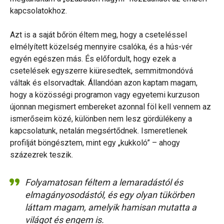
kapcsolatokhoz.
Azt is a saját bőrön éltem meg, hogy a cseteléssel
elmélyített közelség mennyire csalóka, és a hús-vér
egyén egészen más. És előfordult, hogy ezek a
csetelések egyszerre kiüresedtek, semmitmondóvá
váltak és elsorvadtak. Állandóan azon kaptam magam,
hogy a közösségi programon vagy egyetemi kurzuson
újonnan megismert embereket azonnal föl kell vennem az
ismerőseim közé, különben nem lesz gördülékeny a
kapcsolatunk, netalán megsértődnek. Ismeretlenek
profilját böngésztem, mint egy „kukkoló” – ahogy
százezrek teszik.
Folyamatosan féltem a lemaradástól és
elmagányosodástól, és egy olyan tükörben
láttam magam, amelyik hamisan mutatta a
világot és engem is.