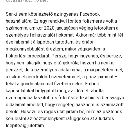
Olvasási idő: 10 perc
Senki sem kötelezhető az ingyenes Facebook
használatára. Ez egy rendkívül fontos fölismerés volt a
számomra, amikor 2020 januárjában végleg letöröltem a
személyes felhasználói fiókomat. Akkor már több mint fél
éve hibernált állapotban tartottam, és óriási
megkönnyebbülést éreztem, mikor végigvittem a
fióktörlési procedúrát. Persze, hogy ingyenes, és persze,
hogy nem akarják, hogy eltűnjek róla, hiszen ha nem is
pénzzel, de a személyes adataimmal, a magánéletemmel,
az akár el nem küldött üzeneteimmel, a posztjaimmal –
tehát a gondolataimmal fizettem nekik. Emberi
kapcsolatokat bolygatott meg, az időmet rabolta,
szorongásba taszított és fölerősítette a hiú és becsvágyó
oldalamat amellett, hogy rengeteg hasznom is származott
belőle. Hosszú és rögös utat jártam be, mire az ösztönös
kerüléstől az ösztönlényként ráfüggésen át a tudatos
leépítésig jutottam.