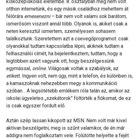
kisközépiskolás életembe. 8. osztályban még nem volt
otthon internetünk, és egy másik családhoz mehettem át
félórára
emesenezni
– bár nem volt valami sok barátom,
ismerősöm viszont annál több. Olyanok is, akiket csak a
neten keresztül ismertem, személyesen sohasem
találkoztunk. Szeretettem azt a csevegőprogramot: csak
olyanokkal tudtam kapcsolatba lépni, akiknek tudtam a
felhasználói címét, ha bejelentkeztem, tudtam, hogy a
legtöbben azért vagyunk ott, hogy beszélgessünk
egymással,
online.
Világosak voltak a szabályok, az
etikett.
Ingyen volt, nem úgy, mint a telefon, és különben is,
a kamaszoknak nehezebben megy a kommunikáció
szóban… A legsötétebb emlékem róla talán az, amikor az
iskolai ügyeletes „szekátorok” föltörték a fiókomat, de ez
is csak egyszer fordult elő.
Aztán szép lassan kikopott az MSN. Nem volt már kivel
aktívan beszélgetni, meg is szűnt valamikor, de én már
addigra nem foglalkoztam vele. Fölütötte helyette a fejét