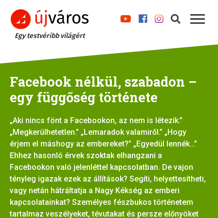
Egy testvéribb világért
Facebook nélkül, szabadon –
egy függőség története
„Aki nincs fönt a Facebookon, az nem is létezik.”
„Megkerülhetetlen.” „Lemaradok valamiről.” „Hogy
érjem el máshogy az embereket?” „Egyedül lennék…”
Ehhez hasonló érvek szoktak elhangzani a
Facebookon való jelenléttel kapcsolatban. De vajon
tényleg igazak ezek az állítások? Segíti, helyettesítheti,
vagy netán hátráltatja a Nagy Kékség az emberi
kapcsolatainkat? Személyes fészbukos történetem
tartalmaz veszélyeket, tévutakat és persze előnyöket