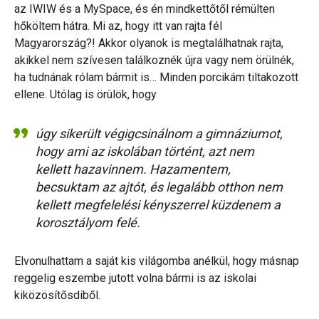
az IWIW és a MySpace, és én mindkettőtől rémülten
hőköltem hátra. Mi az, hogy itt van rajta fél
Magyarország?! Akkor olyanok is megtalálhatnak rajta,
akikkel nem szívesen találkoznék újra vagy nem örülnék,
ha tudnának rólam bármit is… Minden porcikám tiltakozott
ellene. Utólag is örülök, hogy
úgy sikerült végigcsinálnom a gimnáziumot,
hogy ami az iskolában történt, azt nem
kellett hazavinnem. Hazamentem,
becsuktam az ajtót, és legalább otthon nem
kellett megfelelési kényszerrel küzdenem a
korosztályom felé.
Elvonulhattam a saját kis világomba anélkül, hogy másnap
reggelig eszembe jutott volna bármi is az iskolai
kiközösítősdiből.