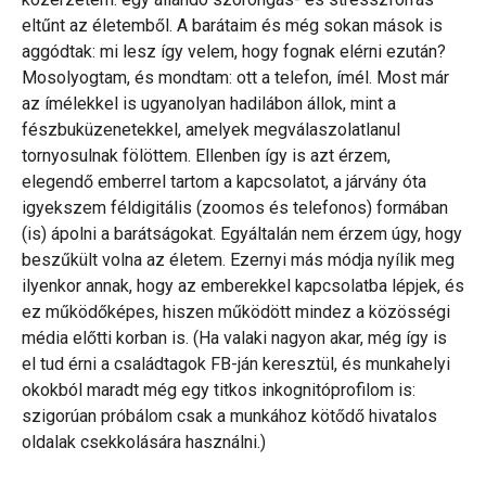
eltűnt az életemből. A barátaim és még sokan mások is
aggódtak: mi lesz így velem, hogy fognak elérni ezután?
Mosolyogtam, és mondtam: ott a telefon, ímél. Most már
az ímélekkel is ugyanolyan hadilábon állok, mint a
fészbuküzenetekkel, amelyek megválaszolatlanul
tornyosulnak fölöttem. Ellenben így is azt érzem,
elegendő emberrel tartom a kapcsolatot, a járvány óta
igyekszem féldigitális (zoomos és telefonos) formában
(is) ápolni a barátságokat. Egyáltalán nem érzem úgy, hogy
beszűkült volna az életem. Ezernyi más módja nyílik meg
ilyenkor annak, hogy az emberekkel kapcsolatba lépjek, és
ez működőképes, hiszen működött mindez a közösségi
média előtti korban is. (Ha valaki nagyon akar, még így is
el tud érni a családtagok FB-ján keresztül, és munkahelyi
okokból maradt még egy titkos inkognitóprofilom is:
szigorúan próbálom csak a munkához kötődő hivatalos
oldalak csekkolására használni.)