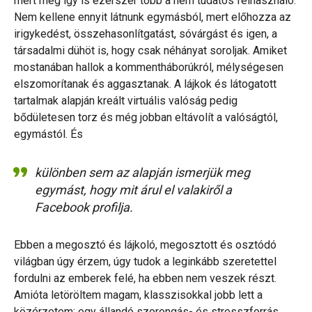
mert még így is ezerszer több a nem tudatos felhasználó.
Nem kellene ennyit látnunk egymásból, mert előhozza az
irigykedést, összehasonlítgatást, sóvárgást és igen, a
társadalmi dühöt is, hogy csak néhányat soroljak. Amiket
mostanában hallok a kommentháborúkról, mélységesen
elszomorítanak és aggasztanak. A lájkok és látogatott
tartalmak alapján kreált virtuális valóság pedig
bődületesen torz és még jobban eltávolít a valóságtól,
egymástól. És
különben sem az alapján ismerjük meg
egymást, hogy mit árul el valakiről a
Facebook profilja.
Ebben a megosztó és lájkoló, megosztott és osztódó
világban úgy érzem, úgy tudok a leginkább szeretettel
fordulni az emberek felé, ha ebben nem veszek részt.
Amióta letöröltem magam, klasszisokkal jobb lett a
közérzetem: egy állandó szorongás- és stresszforrás