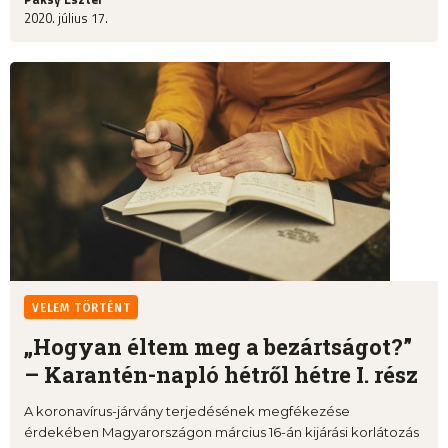
2020. július 17.
VELEM TÖRTÉNT
„Hogyan éltem meg a bezártságot?”
– Karantén-napló hétről hétre I. rész
A koronavírus-járvány terjedésének megfékezése
érdekében Magyarországon március 16-án kijárási korlátozás