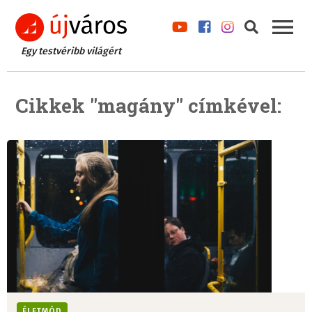
Egy testvéribb világért
Cikkek "magány" címkével:
ÉLETMÓD