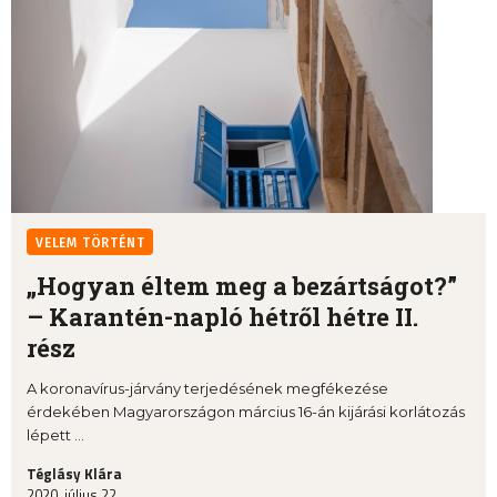
VELEM TÖRTÉNT
„Hogyan éltem meg a bezártságot?”
– Karantén-napló hétről hétre II.
rész
A koronavírus-járvány terjedésének megfékezése
érdekében Magyarországon március 16-án kijárási korlátozás
lépett ...
Téglásy Klára
2020. július 22.