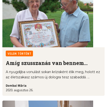
VELEM TÖRTÉNT
Amíg szusszanás van bennem...
A nyugdíjba vonulást sokan krízisként élik meg, holott ez
az életszakasz számos új dologra tesz szabaddá. ...
Dombai Mária
2020. augusztus 26.