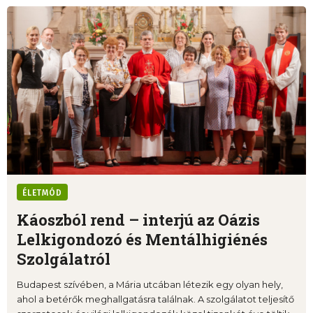
ÉLETMÓD
Káoszból rend – interjú az Oázis
Lelkigondozó és Mentálhigiénés
Szolgálatról
Budapest szívében, a Mária utcában létezik egy olyan hely,
ahol a betérők meghallgatásra találnak. A szolgálatot teljesítő