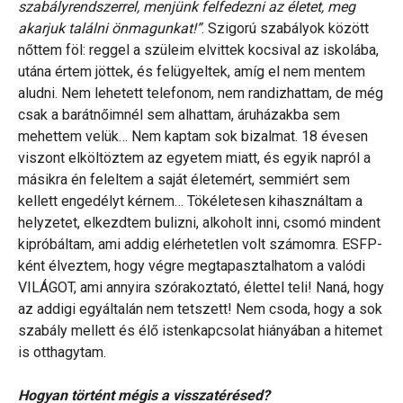
szabályrendszerrel, menjünk felfedezni az életet, meg
akarjuk találni önmagunkat!”
. Szigorú szabályok között
nőttem föl: reggel a szüleim elvittek kocsival az iskolába,
utána értem jöttek, és felügyeltek, amíg el nem mentem
aludni. Nem lehetett telefonom, nem randizhattam, de még
csak a barátnőimnél sem alhattam, áruházakba sem
mehettem velük… Nem kaptam sok bizalmat. 18 évesen
viszont elköltöztem az egyetem miatt, és egyik napról a
másikra én feleltem a saját életemért, semmiért sem
kellett engedélyt kérnem… Tökéletesen kihasználtam a
helyzetet, elkezdtem bulizni, alkoholt inni, csomó mindent
kipróbáltam, ami addig elérhetetlen volt számomra. ESFP-
ként élveztem, hogy végre megtapasztalhatom a valódi
VILÁGOT, ami annyira szórakoztató, élettel teli! Naná, hogy
az addigi egyáltalán nem tetszett! Nem csoda, hogy a sok
szabály mellett és élő istenkapcsolat hiányában a hitemet
is otthagytam.
Hogyan történt mégis a visszatérésed?