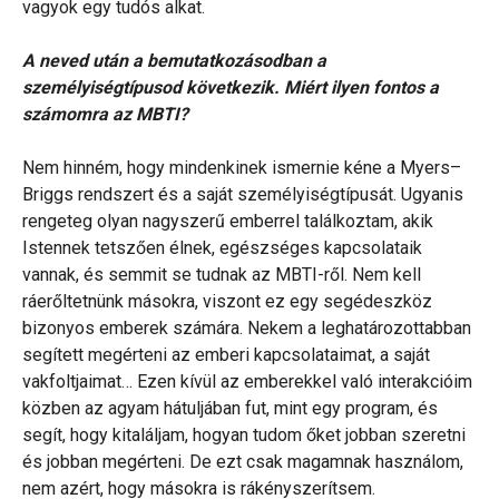
vagyok egy tudós alkat.
A neved után a bemutatkozásodban a
személyiségtípusod következik. Miért ilyen fontos a
számomra az MBTI?
Nem hinném, hogy mindenkinek ismernie kéne a Myers–
Briggs rendszert és a saját személyiségtípusát. Ugyanis
rengeteg olyan nagyszerű emberrel találkoztam, akik
Istennek tetszően élnek, egészséges kapcsolataik
vannak, és semmit se tudnak az MBTI-ről. Nem kell
ráerőltetnünk másokra, viszont ez egy segédeszköz
bizonyos emberek számára. Nekem a leghatározottabban
segített megérteni az emberi kapcsolataimat, a saját
vakfoltjaimat… Ezen kívül az emberekkel való interakcióim
közben az agyam hátuljában fut, mint egy program, és
segít, hogy kitaláljam, hogyan tudom őket jobban szeretni
és jobban megérteni. De ezt csak magamnak használom,
nem azért, hogy másokra is rákényszerítsem.