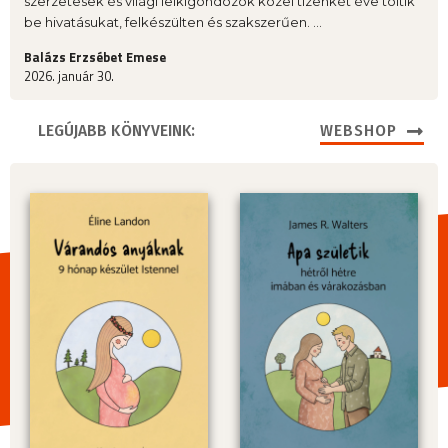
szerzetesek és világi lelkigondozók közel tizenkét éve töltik
be hivatásukat, felkészülten és szakszerűen. ...
Balázs Erzsébet Emese
2026. január 30.
LEGÚJABB KÖNYVEINK:
WEBSHOP