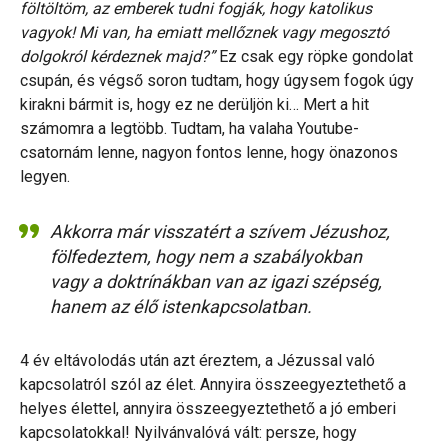
föltöltöm, az emberek tudni fogják, hogy katolikus
vagyok! Mi van, ha emiatt mellőznek vagy megosztó
dolgokról kérdeznek majd?”
Ez csak egy röpke gondolat
csupán, és végső soron tudtam, hogy úgysem fogok úgy
kirakni bármit is, hogy ez ne derüljön ki… Mert a hit
számomra a legtöbb. Tudtam, ha valaha Youtube-
csatornám lenne, nagyon fontos lenne, hogy önazonos
legyen.
Akkorra már visszatért a szívem Jézushoz,
fölfedeztem, hogy nem a szabályokban
vagy a doktrínákban van az igazi szépség,
hanem az élő istenkapcsolatban.
4 év eltávolodás után azt éreztem, a Jézussal való
kapcsolatról szól az élet. Annyira összeegyeztethető a
helyes élettel, annyira összeegyeztethető a jó emberi
kapcsolatokkal! Nyilvánvalóvá vált: persze, hogy