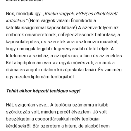
Nos, mondjuk így:
„Kristin vagyok, ESFP, és elkötelezett
katolikus.”
(Nem vagyok valami finomkodó a
katolikusságommal kapcsolatban!) A szenvedélyem az
emberek önismeretének, önfejlesztésének bátorítása, a
kapcsolatépítés, és szeretek arra ösztönözni másokat,
hogy önmaguk legjobb, legerényesebb életét éljék. A
lételemem a színház, a színjátszás, a tánc és az éneklés.
Két alapdiplomám van: az egyik művészeti, a másik a
dráma és angol irodalom középiskolai tanári. És van még
egy mesterdiplomám teológiából.
Tehát akkor képzett teológus vagy!
Hát, szigorúan véve… A teológia számomra inkább
szórakozás volt, minden percét élveztem. Jó volt
beszélgetni a csoporttársakkal mély teológiai
kérdésekről. Bár szeretem a hitem, de alapból nem