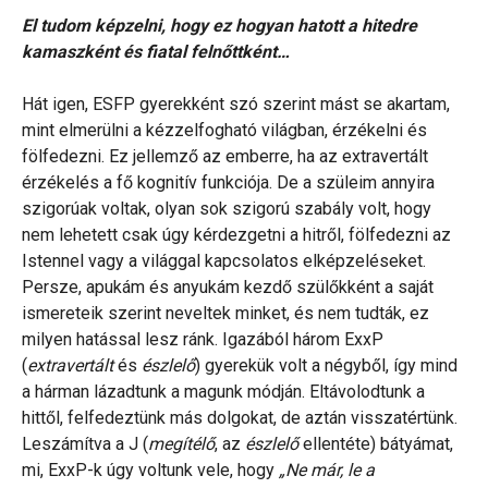
El tudom képzelni, hogy ez hogyan hatott a hitedre
kamaszként és fiatal felnőttként…
Hát igen, ESFP gyerekként szó szerint mást se akartam,
mint elmerülni a kézzelfogható világban, érzékelni és
fölfedezni. Ez jellemző az emberre, ha az extravertált
érzékelés a fő kognitív funkciója. De a szüleim annyira
szigorúak voltak, olyan sok szigorú szabály volt, hogy
nem lehetett csak úgy kérdezgetni a hitről, fölfedezni az
Istennel vagy a világgal kapcsolatos elképzeléseket.
Persze, apukám és anyukám kezdő szülőkként a saját
ismereteik szerint neveltek minket, és nem tudták, ez
milyen hatással lesz ránk. Igazából három ExxP
(
extravertált
és
észlelő
) gyerekük volt a négyből, így mind
a hárman lázadtunk a magunk módján. Eltávolodtunk a
hittől, felfedeztünk más dolgokat, de aztán visszatértünk.
Leszámítva a J (
megítélő
, az
észlelő
ellentéte) bátyámat,
mi, ExxP-k úgy voltunk vele, hogy
„Ne már, le a