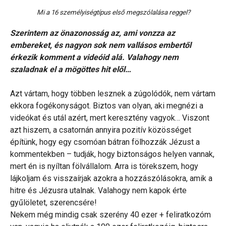
Mi a 16 személyiségtípus első megszólalása reggel?
Szerintem az önazonosság az, ami vonzza az
embereket, és nagyon sok nem vallásos embertől
érkezik komment a videóid alá. Valahogy nem
szaladnak el a mögöttes hit elől…
Azt vártam, hogy többen lesznek a zúgolódók, nem vártam
ekkora fogékonyságot. Biztos van olyan, aki megnézi a
videókat és utál azért, mert keresztény vagyok… Viszont
azt hiszem, a csatornán annyira pozitív közösséget
építünk, hogy egy csomóan bátran fölhozzák Jézust a
kommentekben – tudják, hogy biztonságos helyen vannak,
mert én is nyíltan fölvállalom. Arra is törekszem, hogy
lájkoljam és visszaírjak azokra a hozzászólásokra, amik a
hitre és Jézusra utalnak. Valahogy nem kapok érte
gyűlöletet, szerencsére!
Nekem még mindig csak szerény 40 ezer + feliratkozóm