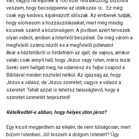
van, vagyis ha eljutnék a 100 ezer feliratkozóig, biztosra
veszem, hogy becsöppenne az utálkozás is… Ez még
csak egy kedves, kipárnázott időszak. Az emberek tudják,
hogy elolvasom a hozzászólásaikat, mert még mindig
kicsinek számít a közönségem. A jövőben azért tervezek
olyan videót, amiben a hitemről beszélek. De még várom a
megfelelő számú nézőt és a megfelelő pillanatot.
Akár a háztetőkről is hirdetném az igét, de sajnos, amikor
valaki csak annyit hall, hogy Jézus vagy Isten, máris lezár.
Senki sem hallgat meg, ha odamész és fejbe csapod a
Bibliával minden tisztelet nélkül. Az igazság az, hogy
Jézus a válasz, de Jézus szeretet, vagyis a válasz a
szeretet. Tehát azzal is lehetsz tanúságtevő, hogy a
szeretet üzenetét terjeszted!
Kételkedtél-e abban, hogy helyes úton jársz?
Egy kicsit megijedtem az elején, de nem túlságosan, mert
bízom Istenben. Jól teszem a dolgom Istenért? Úgy