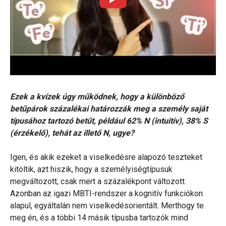
Ezek a kvízek úgy működnek, hogy a különböző
betűpárok százalékai határozzák meg a személy saját
típusához tartozó betűt, például 62% N (intuitív), 38% S
(érzékelő), tehát az illető N, ugye?
Igen, és akik ezeket a viselkedésre alapozó teszteket
kitöltik, azt hiszik, hogy a személyiségtípusuk
megváltozott, csak mert a százalékpont változott.
Azonban az igazi MBTI-rendszer a kognitív funkciókon
alapul, egyáltalán nem viselkedésorientált. Merthogy te
meg én, és a többi 14 másik típusba tartozók mind