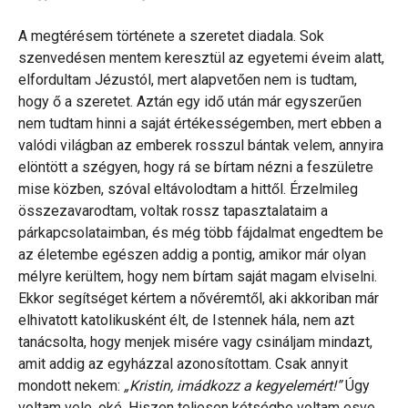
A megtérésem története a szeretet diadala. Sok
szenvedésen mentem keresztül az egyetemi éveim alatt,
elfordultam Jézustól, mert alapvetően nem is tudtam,
hogy ő a szeretet. Aztán egy idő után már egyszerűen
nem tudtam hinni a saját értékességemben, mert ebben a
valódi világban az emberek rosszul bántak velem, annyira
elöntött a szégyen, hogy rá se bírtam nézni a feszületre
mise közben, szóval eltávolodtam a hittől. Érzelmileg
összezavarodtam, voltak rossz tapasztalataim a
párkapcsolataimban, és még több fájdalmat engedtem be
az életembe egészen addig a pontig, amikor már olyan
mélyre kerültem, hogy nem bírtam saját magam elviselni.
Ekkor segítséget kértem a nővéremtől, aki akkoriban már
elhivatott katolikusként élt, de Istennek hála, nem azt
tanácsolta, hogy menjek misére vagy csináljam mindazt,
amit addig az egyházzal azonosítottam. Csak annyit
mondott nekem:
„Kristin, imádkozz a kegyelemért!”
Úgy
voltam vele, oké. Hiszen teljesen kétségbe voltam esve,