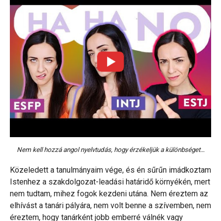
Nem kell hozzá angol nyelvtudás, hogy érzékeljük a különbséget…
Közeledett a tanulmányaim vége, és én sűrűn imádkoztam
Istenhez a szakdolgozat-leadási határidő környékén, mert
nem tudtam, mihez fogok kezdeni utána. Nem éreztem az
elhívást a tanári pályára, nem volt benne a szívemben, nem
éreztem, hogy tanárként jobb emberré válnék vagy