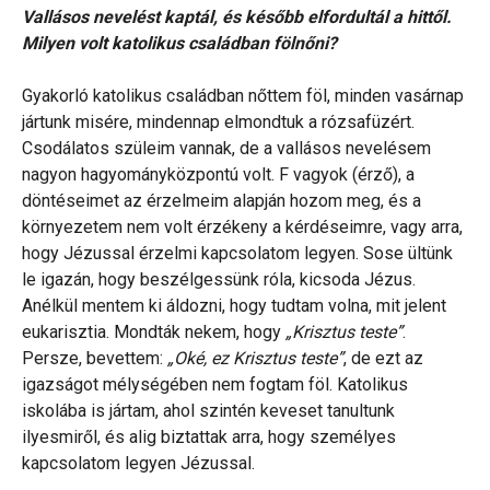
Vallásos nevelést kaptál, és később elfordultál a hittől.
Milyen volt katolikus családban fölnőni?
Gyakorló katolikus családban nőttem föl, minden vasárnap
jártunk misére, mindennap elmondtuk a rózsafüzért.
Csodálatos szüleim vannak, de a vallásos nevelésem
nagyon hagyományközpontú volt. F vagyok (érző), a
döntéseimet az érzelmeim alapján hozom meg, és a
környezetem nem volt érzékeny a kérdéseimre, vagy arra,
hogy Jézussal érzelmi kapcsolatom legyen. Sose ültünk
le igazán, hogy beszélgessünk róla, kicsoda Jézus.
Anélkül mentem ki áldozni, hogy tudtam volna, mit jelent
eukarisztia. Mondták nekem, hogy
„Krisztus teste”
.
Persze, bevettem:
„Oké, ez Krisztus teste”
, de ezt az
igazságot mélységében nem fogtam föl. Katolikus
iskolába is jártam, ahol szintén keveset tanultunk
ilyesmiről, és alig biztattak arra, hogy személyes
kapcsolatom legyen Jézussal.