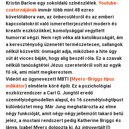
Kristin Barlow egy sokoldalú színészlélek.
Youtube-
csatornájának
immár több mint 48 ezres
követőtábora van, az önbecsülésről és az emberi
kapcsolatokról való ismeretterjesztést modern és
kreatív eszközökkel, komolysággal vegyített
humorral végzi. Nem rejti véka alá katolikusságát, ám
a kereszténység üzenetét természetesen, sallangok
nélkül közvetíti: önmagát adja, miközben a hite úgy
süt át vicces báján, hogy alig beszél róla. Ez a szavak
nélküli tanúságtétel Jézus szeretetéről volt az egyik
fő ok, ami miatt megkerestem.
Videóit az úgynevezett MBTI (
Myers–Briggs típus
indikátor
) elmélete köré építi. Ez a pszichológiai
eszközrendszer a Carl G. Jungtól eredő
személyiségmodellen alapul, és 16 személyiségtípust
különböztet meg. Már Jung meghatározta az elme
négy funkcióját, amit négy-négy jellemzőt takaró betű
jelez, a mostani rendszert pedig Katherine Briggs és
lánya, Isabel Myers dolgozta ki. Az
introvertált
(I)