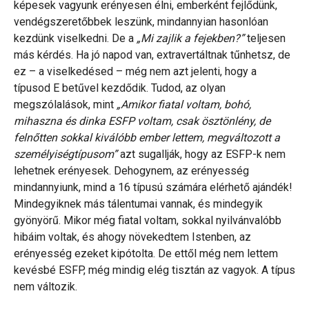
képesek vagyunk erényesen élni, emberként fejlődünk,
vendégszeretőbbek leszünk, mindannyian hasonlóan
kezdünk viselkedni. De a
„Mi zajlik a fejekben?”
teljesen
más kérdés. Ha jó napod van, extravertáltnak tűnhetsz, de
ez – a viselkedésed – még nem azt jelenti, hogy a
típusod E betűvel kezdődik. Tudod, az olyan
megszólalások, mint
„Amikor fiatal voltam, bohó,
mihaszna és dinka ESFP voltam, csak ösztönlény, de
felnőtten sokkal kiválóbb ember lettem, megváltozott a
személyiségtípusom”
azt sugallják, hogy az ESFP-k nem
lehetnek erényesek. Dehogynem, az erényesség
mindannyiunk, mind a 16 típusú számára elérhető ajándék!
Mindegyiknek más tálentumai vannak, és mindegyik
gyönyörű. Mikor még fiatal voltam, sokkal nyilvánvalóbb
hibáim voltak, és ahogy növekedtem Istenben, az
erényesség ezeket kipótolta. De ettől még nem lettem
kevésbé ESFP, még mindig elég tisztán az vagyok. A típus
nem változik.