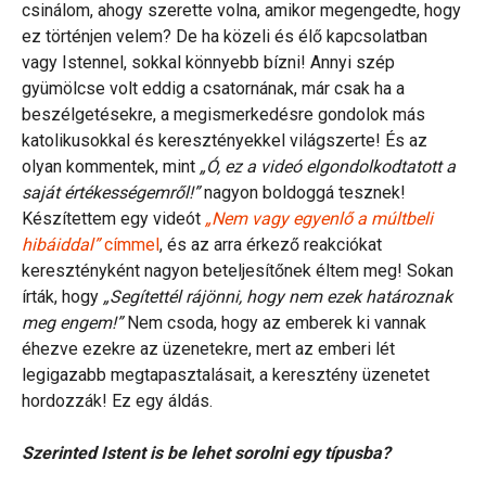
csinálom, ahogy szerette volna, amikor megengedte, hogy
ez történjen velem? De ha közeli és élő kapcsolatban
vagy Istennel, sokkal könnyebb bízni! Annyi szép
gyümölcse volt eddig a csatornának, már csak ha a
beszélgetésekre, a megismerkedésre gondolok más
katolikusokkal és keresztényekkel világszerte! És az
olyan kommentek, mint
„Ó, ez a videó elgondolkodtatott a
saját értékességemről!”
nagyon boldoggá tesznek!
Készítettem egy videót
„Nem vagy egyenlő a múltbeli
hibáiddal”
címmel
, és az arra érkező reakciókat
keresztényként nagyon beteljesítőnek éltem meg! Sokan
írták, hogy
„Segítettél rájönni, hogy nem ezek határoznak
meg engem!”
Nem csoda, hogy az emberek ki vannak
éhezve ezekre az üzenetekre, mert az emberi lét
legigazabb megtapasztalásait, a keresztény üzenetet
hordozzák! Ez egy áldás.
Szerinted Istent is be lehet sorolni egy típusba?