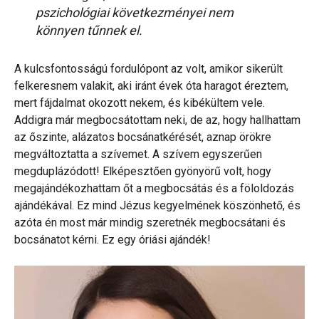
pszichológiai következményei nem
könnyen tűnnek el.
A kulcsfontosságú fordulópont az volt, amikor sikerült
felkeresnem valakit, aki iránt évek óta haragot éreztem,
mert fájdalmat okozott nekem, és kibékültem vele.
Addigra már megbocsátottam neki, de az, hogy hallhattam
az őszinte, alázatos bocsánatkérését, aznap örökre
megváltoztatta a szívemet. A szívem egyszerűen
megduplázódott! Elképesztően gyönyörű volt, hogy
megajándékozhattam őt a megbocsátás és a föloldozás
ajándékával. Ez mind Jézus kegyelmének köszönhető, és
azóta én most már mindig szeretnék megbocsátani és
bocsánatot kérni. Ez egy óriási ajándék!