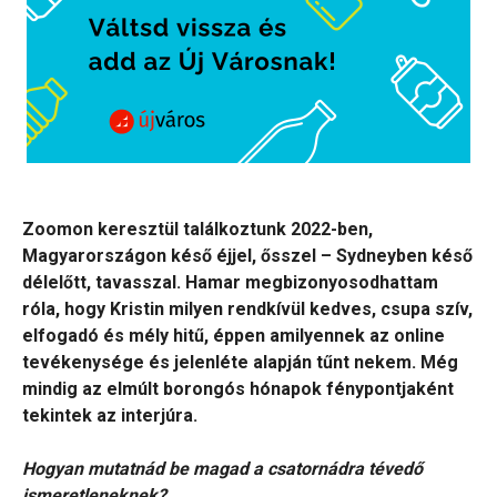
Zoomon keresztül találkoztunk 2022-ben,
Magyarországon késő éjjel, ősszel – Sydneyben késő
délelőtt, tavasszal. Hamar megbizonyosodhattam
róla, hogy Kristin milyen rendkívül kedves, csupa szív,
elfogadó és mély hitű, éppen amilyennek az online
tevékenysége és jelenléte alapján tűnt nekem. Még
mindig az elmúlt borongós hónapok fénypontjaként
tekintek az interjúra.
Hogyan mutatnád be magad a csatornádra tévedő
ismeretleneknek?