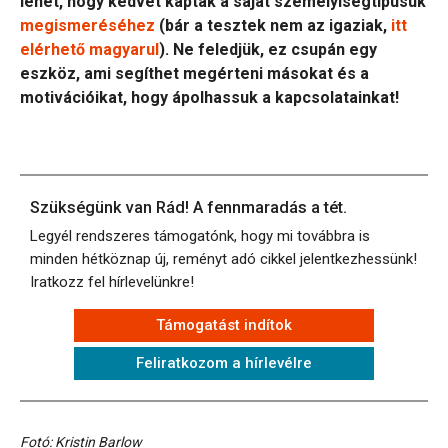
lehet, hogy kedvet kaptak a saját személyiségtípusuk
megismeréséhez
(bár a tesztek nem az igaziak,
itt
elérhető magyarul
). Ne feledjük, ez csupán egy
eszköz, ami segíthet megérteni másokat és a
motivációikat, hogy ápolhassuk a kapcsolatainkat!
Szükségünk van Rád! A fennmaradás a tét.
Legyél rendszeres támogatónk, hogy mi továbbra is
minden hétköznap új, reményt adó cikkel jelentkezhessünk!
Iratkozz fel hírlevelünkre!
Támogatást indítok
Feliratkozom a hírlevélre
Fotó: Kristin Barlow