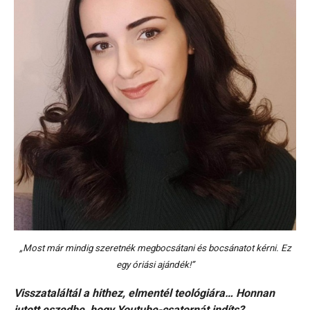
„Most már mindig szeretnék megbocsátani és bocsánatot kérni. Ez
egy óriási ajándék!”
Visszataláltál a hithez, elmentél teológiára… Honnan
jutott eszedbe, hogy Youtube-csatornát indíts?