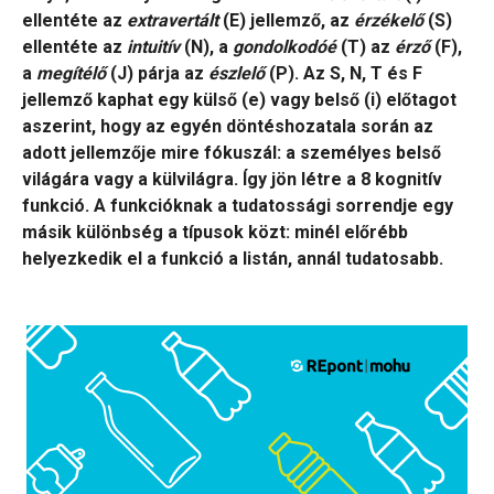
ellentéte az
extravertált
(E) jellemző, az
érzékelő
(S)
ellentéte az
intuitív
(N), a
gondolkodóé
(T) az
érző
(F),
a
megítélő
(J) párja az
észlelő
(P). Az S, N, T és F
jellemző kaphat egy külső (e) vagy belső (i) előtagot
aszerint, hogy az egyén döntéshozatala során az
adott jellemzője mire fókuszál: a személyes belső
világára vagy a külvilágra. Így jön létre a 8 kognitív
funkció. A funkcióknak a tudatossági sorrendje egy
másik különbség a típusok közt: minél előrébb
helyezkedik el a funkció a listán, annál tudatosabb.