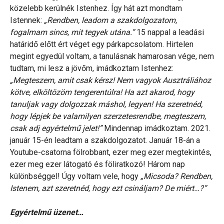
közelebb kerülnék Istenhez. Így hát azt mondtam
Istennek:
„Rendben, leadom a szakdolgozatom,
fogalmam sincs, mit tegyek utána.”
15 nappal a leadási
határidő előtt ért véget egy párkapcsolatom. Hirtelen
megint egyedül voltam, a tanulásnak hamarosan vége, nem
tudtam, mi lesz a jövőm, imádkoztam Istenhez:
„Megteszem, amit csak kérsz! Nem vagyok Ausztráliához
kötve, elköltözöm tengerentúlra! Ha azt akarod, hogy
tanuljak vagy dolgozzak máshol, legyen! Ha szeretnéd,
hogy lépjek be valamilyen szerzetesrendbe, megteszem,
csak adj egyértelmű jelet!”
Mindennap imádkoztam. 2021.
január 15-én leadtam a szakdolgozatot. Január 18-án a
Youtube-csatorna fölrobbant, ezer meg ezer megtekintés,
ezer meg ezer látogató és föliratkozó! Három nap
különbséggel! Úgy voltam vele, hogy
„Micsoda? Rendben,
Istenem, azt szeretnéd, hogy ezt csináljam? De miért…?”
Egyértelmű üzenet…