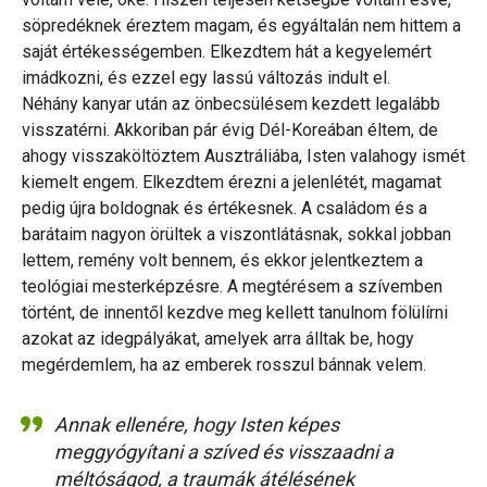
söpredéknek éreztem magam, és egyáltalán nem hittem a
saját értékességemben. Elkezdtem hát a kegyelemért
imádkozni, és ezzel egy lassú változás indult el.
Néhány kanyar után az önbecsülésem kezdett legalább
visszatérni. Akkoriban pár évig Dél-Koreában éltem, de
ahogy visszaköltöztem Ausztráliába, Isten valahogy ismét
kiemelt engem. Elkezdtem érezni a jelenlétét, magamat
pedig újra boldognak és értékesnek. A családom és a
barátaim nagyon örültek a viszontlátásnak, sokkal jobban
lettem, remény volt bennem, és ekkor jelentkeztem a
teológiai mesterképzésre. A megtérésem a szívemben
történt, de innentől kezdve meg kellett tanulnom fölülírni
azokat az idegpályákat, amelyek arra álltak be, hogy
megérdemlem, ha az emberek rosszul bánnak velem.
Annak ellenére, hogy Isten képes
meggyógyítani a szíved és visszaadni a
méltóságod, a traumák átélésének