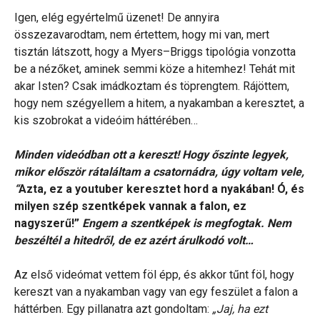
Igen, elég egyértelmű üzenet! De annyira
összezavarodtam, nem értettem, hogy mi van, mert
tisztán látszott, hogy a Myers–Briggs tipológia vonzotta
be a nézőket, aminek semmi köze a hitemhez! Tehát mit
akar Isten? Csak imádkoztam és töprengtem. Rájöttem,
hogy nem szégyellem a hitem, a nyakamban a keresztet, a
kis szobrokat a videóim háttérében…
Minden videódban ott a kereszt! Hogy őszinte legyek,
mikor először rátaláltam a csatornádra, úgy voltam vele,
“
Azta, ez a youtuber keresztet hord a nyakában! Ó, és
milyen szép szentképek vannak a falon, ez
nagyszerű!”
Engem a szentképek is megfogtak. Nem
beszéltél a hitedről, de ez azért árulkodó volt…
Az első videómat vettem föl épp, és akkor tűnt föl, hogy
kereszt van a nyakamban vagy van egy feszület a falon a
háttérben. Egy pillanatra azt gondoltam:
„Jaj, ha ezt