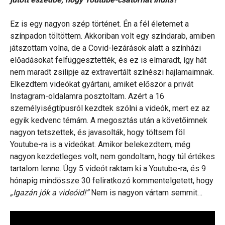
Ez is egy nagyon szép történet. Én a fél életemet a
színpadon töltöttem. Akkoriban volt egy színdarab, amiben
játszottam volna, de a Covid-lezárások alatt a színházi
előadásokat felfüggesztették, és ez is elmaradt, így hát
nem maradt zsilipje az extravertált színészi hajlamaimnak.
Elkezdtem videókat gyártani, amiket először a privát
Instagram-oldalamra posztoltam. Azért a 16
személyiségtípusról kezdtek szólni a videók, mert ez az
egyik kedvenc témám. A megosztás után a követőimnek
nagyon tetszettek, és javasolták, hogy töltsem föl
Youtube-ra is a videókat. Amikor belekezdtem, még
nagyon kezdetleges volt, nem gondoltam, hogy túl értékes
tartalom lenne. Úgy 5 videót raktam ki a Youtube-ra, és 9
hónapig mindössze 30 feliratkozó kommentelgetett, hogy
„Igazán jók a videóid!”
Nem is nagyon vártam semmit…