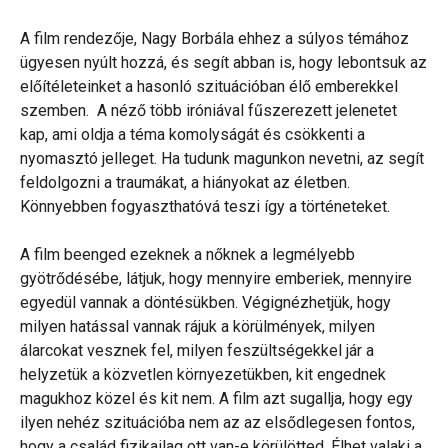
A film rendezője, Nagy Borbála ehhez a súlyos témához
ügyesen nyúlt hozzá, és segít abban is, hogy lebontsuk az
előítéleteinket a hasonló szituációban élő emberekkel
szemben. A néző több iróniával fűszerezett jelenetet
kap, ami oldja a téma komolyságát és csökkenti a
nyomasztó jelleget. Ha tudunk magunkon nevetni, az segít
feldolgozni a traumákat, a hiányokat az életben.
Könnyebben fogyaszthatóvá teszi így a történeteket.
A film beenged ezeknek a nőknek a legmélyebb
gyötrődésébe, látjuk, hogy mennyire emberiek, mennyire
egyedül vannak a döntésükben. Végignézhetjük, hogy
milyen hatással vannak rájuk a körülmények, milyen
álarcokat vesznek fel, milyen feszültségekkel jár a
helyzetük a közvetlen környezetükben, kit engednek
magukhoz közel és kit nem. A film azt sugallja, hogy egy
ilyen nehéz szituációba nem az az elsődlegesen fontos,
hogy a család fizikailag ott van-e körülötted. Élhet valaki a