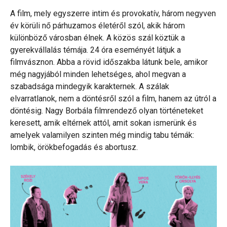
A film, mely egyszerre intim és provokatív, három negyven
év körüli nő párhuzamos életéről szól, akik három
különböző városban élnek. A közös szál köztük a
gyerekvállalás témája. 24 óra eseményét látjuk a
filmvásznon. Abba a rövid időszakba látunk bele, amikor
még nagyjából minden lehetséges, ahol megvan a
szabadsága mindegyik karakternek. A szálak
elvarratlanok, nem a döntésről szól a film, hanem az útról a
döntésig. Nagy Borbála filmrendező olyan történeteket
keresett, amik eltérnek attól, amit sokan ismerünk és
amelyek valamilyen szinten még mindig tabu témák:
lombik, örökbefogadás és abortusz.