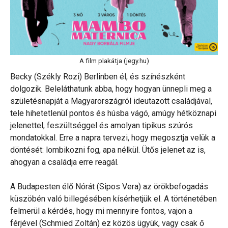
A film plakátja (jegy.hu)
Becky (Székly Rozi) Berlinben él, és színészként
dolgozik. Beleláthatunk abba, hogy hogyan ünnepli meg a
születésnapját a Magyarországról ideutazott családjával,
tele hihetetlenül pontos és húsba vágó, amúgy hétköznapi
jelenettel, feszültséggel és amolyan tipikus szúrós
mondatokkal. Erre a napra tervezi, hogy megosztja velük a
döntését: lombikozni fog, apa nélkül. Ütős jelenet az is,
ahogyan a családja erre reagál.
A Budapesten élő Nórát (Sipos Vera) az örökbefogadás
küszöbén való billegésében kísérhetjük el. A történetében
felmerül a kérdés, hogy mi mennyire fontos, vajon a
férjével (Schmied Zoltán) ez közös ügyük, vagy csak ő