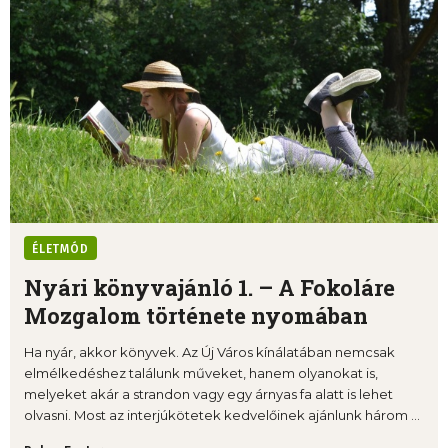
ÉLETMÓD
Nyári könyvajánló 1. – A Fokoláre
Mozgalom története nyomában
Ha nyár, akkor könyvek. Az Új Város kínálatában nemcsak
elmélkedéshez találunk műveket, hanem olyanokat is,
melyeket akár a strandon vagy egy árnyas fa alatt is lehet
olvasni. Most az interjúkötetek kedvelőinek ajánlunk három ...