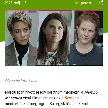
2026. május 21.
Megosztás:
Olvasási idő: 4 perc
Márciusban hívott el egy barátnőm megnézni a
Mambo
Maternica
című filmet, aminek az
előzetese
mindkettőnket megfogott. Bár egyik téma se érint