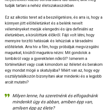
tudják tartani a nehéz életszakaszokban.
Ez az alkotás teret ad a beszélgetésre, és arra is, hogy a
könnyen jött előítéletünket és a belénk nevelt
véleményeket merjük elengedni és újra definiálni az
életünkben, a körülöttünk élőkről. Fájó volt látni, hogy
mennyire torzító hatásúak és lehúzóak a társadalmi
előítéletek. Arra hív a film, hogy próbáljuk megvizsgálni
magunkat, kívülről magunkra nézni: Mit gondolok a
lombikról vagy a gyerektelen nőkről? Ismerem a
történetüket vagy csak kimondom az ítéletet és berakom
egy mondat mögé a skatulyába? Miért van az, hogy egy
osztálytalálkozón bizonyítani akar mindenki és a legjobb
arcát mutatni?
Milyen lenne, ha szeretnénk és elfogadnánk
mindenkit úgy és abban, amiben épp van,
amilyen épp az élete?