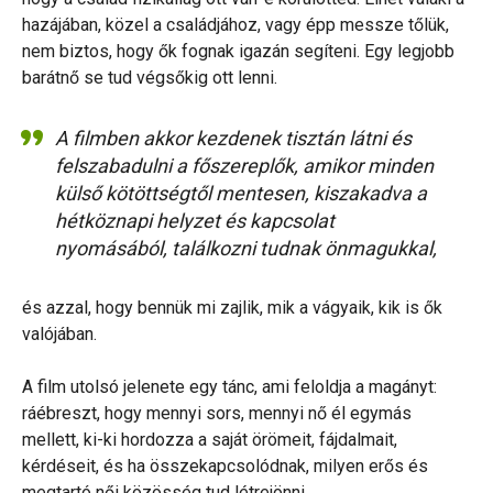
hazájában, közel a családjához, vagy épp messze tőlük,
nem biztos, hogy ők fognak igazán segíteni. Egy legjobb
barátnő se tud végsőkig ott lenni.
A filmben akkor kezdenek tisztán látni és
felszabadulni a főszereplők, amikor minden
külső kötöttségtől mentesen, kiszakadva a
hétköznapi helyzet és kapcsolat
nyomásából, találkozni tudnak önmagukkal,
és azzal, hogy bennük mi zajlik, mik a vágyaik, kik is ők
valójában.
A film utolsó jelenete egy tánc, ami feloldja a magányt:
ráébreszt, hogy mennyi sors, mennyi nő él egymás
mellett, ki-ki hordozza a saját örömeit, fájdalmait,
kérdéseit, és ha összekapcsolódnak, milyen erős és
megtartó női közösség tud létrejönni.