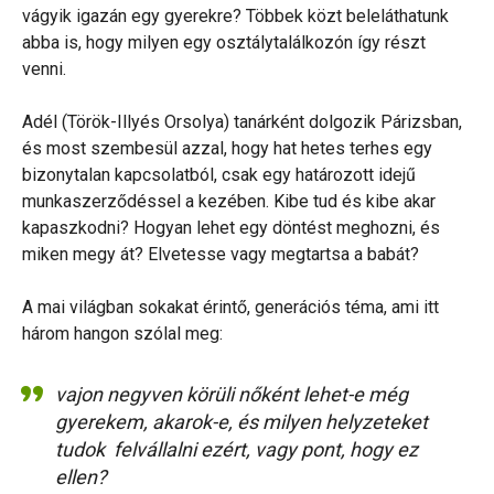
vágyik igazán egy gyerekre? Többek közt beleláthatunk
abba is, hogy milyen egy osztálytalálkozón így részt
venni.
Adél (Török-Illyés Orsolya) tanárként dolgozik Párizsban,
és most szembesül azzal, hogy hat hetes terhes egy
bizonytalan kapcsolatból, csak egy határozott idejű
munkaszerződéssel a kezében. Kibe tud és kibe akar
kapaszkodni? Hogyan lehet egy döntést meghozni, és
miken megy át? Elvetesse vagy megtartsa a babát?
A mai világban sokakat érintő, generációs téma, ami itt
három hangon szólal meg:
vajon negyven körüli nőként lehet-e még
gyerekem, akarok-e, és milyen helyzeteket
tudok felvállalni ezért, vagy pont, hogy ez
ellen?