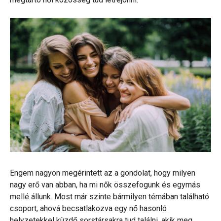
Engem nagyon megérintett az a gondolat, hogy milyen
nagy erő van abban, ha mi nők összefogunk és egymás
mellé állunk. Most már szinte bármilyen témában található
csoport, ahová becsatlakozva egy nő hasonló
helyzetekkel küzdő sorstársakra tud találni, akik meg