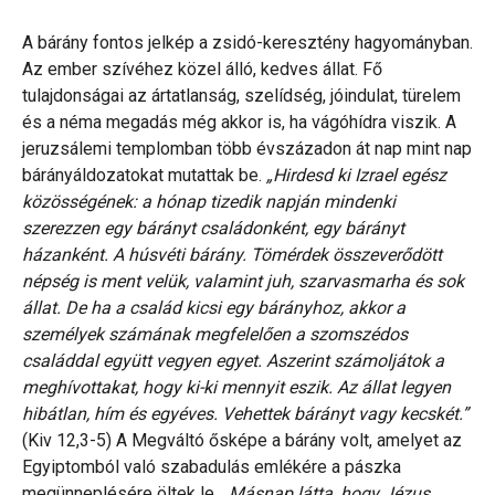
A bárány fontos jelkép a zsidó-keresztény hagyományban.
Az ember szívéhez közel álló, kedves állat. Fő
tulajdonságai az ártatlanság, szelídség, jóindulat, türelem
és a néma megadás még akkor is, ha vágóhídra viszik. A
jeruzsálemi templomban több évszázadon át nap mint nap
bárányáldozatokat mutattak be.
„Hirdesd ki Izrael egész
közösségének: a hónap tizedik napján mindenki
szerezzen egy bárányt családonként, egy bárányt
házanként. A húsvéti bárány. Tömérdek összeverődött
népség is ment velük, valamint juh, szarvasmarha és sok
állat. De ha a család kicsi egy bárányhoz, akkor a
személyek számának megfelelően a szomszédos
családdal együtt vegyen egyet. Aszerint számoljátok a
meghívottakat, hogy ki-ki mennyit eszik. Az állat legyen
hibátlan, hím és egyéves. Vehettek bárányt vagy kecskét.”
(Kiv 12,3-5) A Megváltó ősképe a bárány volt, amelyet az
Egyiptomból való szabadulás emlékére a pászka
megünneplésére öltek le.
„Másnap látta, hogy Jézus