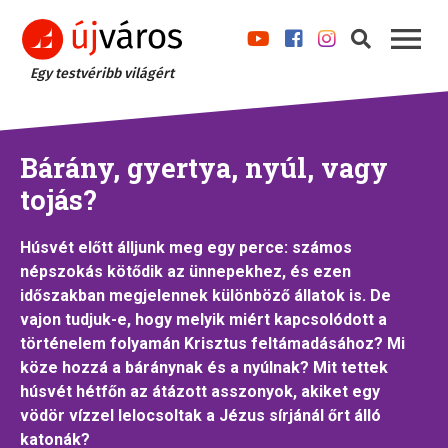
Egy testvéribb világért
Bárány, gyertya, nyúl, vagy
tojás?
Húsvét előtt álljunk meg egy perce: számos
népszokás kötődik az ünnepekhez, és ezen
időszakban megjelennek különböző állatok is. De
vajon tudjuk-e, hogy melyik miért kapcsolódott a
történelem folyamán Krisztus feltámadásához? Mi
köze hozzá a báránynak és a nyúlnak? Mit tettek
húsvét hétfőn az átázott asszonyok, akiket egy
vödör vízzel lelocsoltak a Jézus sírjánál őrt álló
katonák?