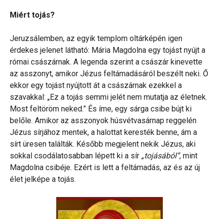
Miért tojás?
Jeruzsálemben, az egyik templom oltárképén igen
érdekes jelenet látható: Mária Magdolna egy tojást nyújt a
római császárnak. A legenda szerint a császár kinevette
az asszonyt, amikor Jézus feltámadásáról beszélt neki. Ő
ekkor egy tojást nyújtott át a császárnak ezekkel a
szavakkal: „Ez a tojás semmi jelét nem mutatja az életnek.
Most feltöröm neked.” És íme, egy sárga csibe bújt ki
belőle. Amikor az asszonyok húsvétvasárnap reggelén
Jézus sírjához mentek, a halottat keresték benne, ám a
sírt üresen találták. Később megjelent nekik Jézus, aki
sokkal csodálatosabban lépett ki a sír
„tojásából”
, mint
Magdolna csibéje. Ezért is lett a feltámadás, az és az új
élet jelképe a tojás.