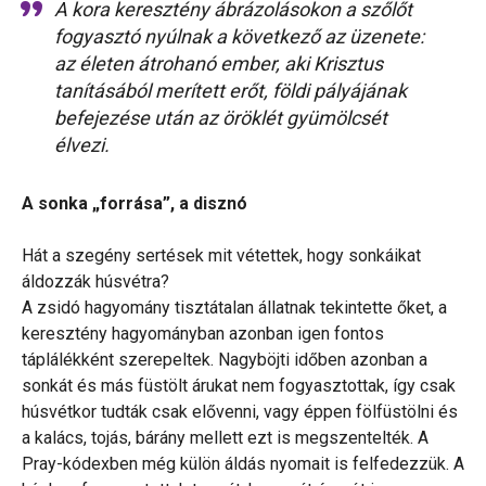
A kora keresztény ábrázolásokon a szőlőt
fogyasztó nyúlnak a következő az üzenete:
az életen átrohanó ember, aki Krisztus
tanításából merített erőt, földi pályájának
befejezése után az öröklét gyümölcsét
élvezi.
A sonka „forrása”, a disznó
Hát a szegény sertések mit vétettek, hogy sonkáikat
áldozzák húsvétra?
A zsidó hagyomány tisztátalan állatnak tekintette őket, a
keresztény hagyományban azonban igen fontos
táplálékként szerepeltek. Nagyböjti időben azonban a
sonkát és más füstölt árukat nem fogyasztottak, így csak
húsvétkor tudták csak elővenni, vagy éppen fölfüstölni és
a kalács, tojás, bárány mellett ezt is megszentelték. A
Pray-kódexben még külön áldás nyomait is felfedezzük. A