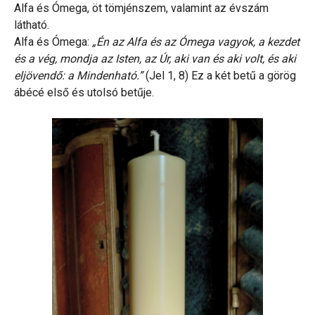
Alfa és Ómega, öt tömjénszem, valamint az évszám
látható.
Alfa és Ómega:
„Én az Alfa és az Ómega vagyok, a kezdet
és a vég, mondja az Isten, az Úr, aki van és aki volt, és aki
eljövendő: a Mindenható.”
(Jel 1, 8) Ez a két betű a görög
ábécé első és utolsó betűje.