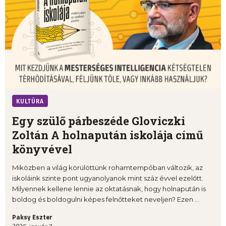
KULTÚRA
Egy szülő párbeszéde Gloviczki
Zoltán A holnapután iskolája című
könyvével
Miközben a világ körülöttünk rohamtempóban változik, az
iskoláink szinte pont ugyanolyanok mint száz évvel ezelőtt.
Milyennek kellene lennie az oktatásnak, hogy holnapután is
boldog és boldogulni képes felnőtteket neveljen? Ezen ...
Paksy Eszter