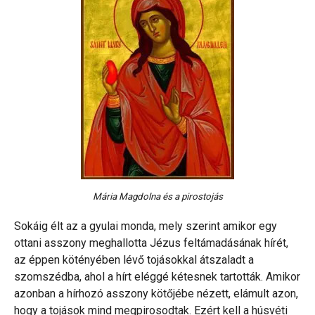
Mária Magdolna és a pirostojás
Sokáig élt az a gyulai monda, mely szerint amikor egy
ottani asszony meghallotta Jézus feltámadásának hírét,
az éppen kötényében lévő tojásokkal átszaladt a
szomszédba, ahol a hírt eléggé kétesnek tartották. Amikor
azonban a hírhozó asszony kötőjébe nézett, elámult azon,
hogy a tojások mind megpirosodtak. Ezért kell a húsvéti