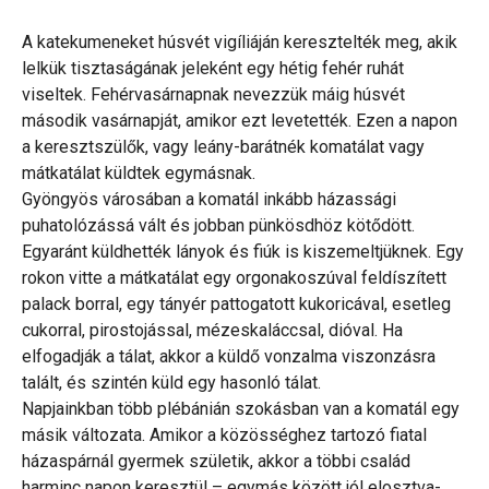
A katekumeneket húsvét vigíliáján keresztelték meg, akik
lelkük tisztaságának jeleként egy hétig fehér ruhát
viseltek. Fehérvasárnapnak nevezzük máig húsvét
második vasárnapját, amikor ezt levetették. Ezen a napon
a keresztszülők, vagy leány-barátnék komatálat vagy
mátkatálat küldtek egymásnak.
Gyöngyös városában a komatál inkább házassági
puhatolózássá vált és jobban pünkösdhöz kötődött.
Egyaránt küldhették lányok és fiúk is kiszemeltjüknek. Egy
rokon vitte a mátkatálat egy orgonakoszúval feldíszített
palack borral, egy tányér pattogatott kukoricával, esetleg
cukorral, pirostojással, mézeskaláccsal, dióval. Ha
elfogadják a tálat, akkor a küldő vonzalma viszonzásra
talált, és szintén küld egy hasonló tálat.
Napjainkban több plébánián szokásban van a komatál egy
másik változata. Amikor a közösséghez tartozó fiatal
házaspárnál gyermek születik, akkor a többi család
harminc napon keresztül – egymás között jól elosztva-