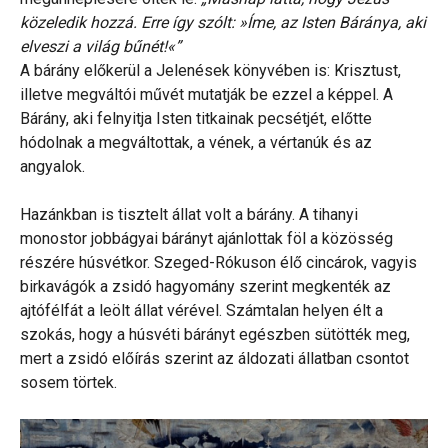
közeledik hozzá. Erre így szólt: »Íme, az Isten Báránya, aki
elveszi a világ bűnét!«”
A bárány előkerül a Jelenések könyvében is: Krisztust,
illetve megváltói művét mutatják be ezzel a képpel. A
Bárány, aki felnyitja Isten titkainak pecsétjét, előtte
hódolnak a megváltottak, a vének, a vértanúk és az
angyalok.
Hazánkban is tisztelt állat volt a bárány. A tihanyi
monostor jobbágyai bárányt ajánlottak föl a közösség
részére húsvétkor. Szeged-Rókuson élő cincárok, vagyis
birkavágók a zsidó hagyomány szerint megkenték az
ajtófélfát a leölt állat vérével. Számtalan helyen élt a
szokás, hogy a húsvéti bárányt egészben sütötték meg,
mert a zsidó előírás szerint az áldozati állatban csontot
sosem törtek.