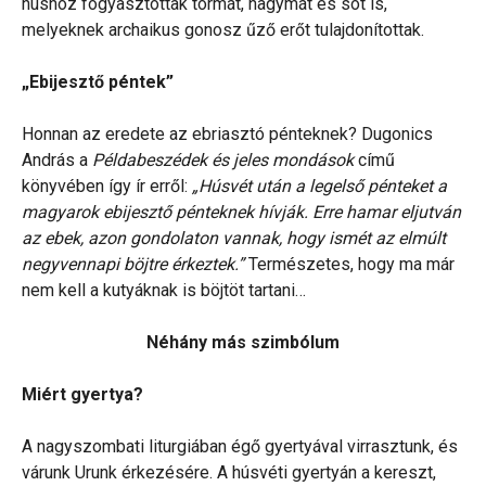
húshoz fogyasztottak tormát, hagymát és sót is,
melyeknek archaikus gonosz űző erőt tulajdonítottak.
„Ebijesztő péntek”
Honnan az eredete az ebriasztó pénteknek? Dugonics
András a
Példabeszédek és jeles mondások
című
könyvében így ír erről:
„Húsvét után a legelső pénteket a
magyarok ebijesztő pénteknek hívják. Erre hamar eljutván
az ebek, azon gondolaton vannak, hogy ismét az elmúlt
negyvennapi böjtre érkeztek.”
Természetes, hogy ma már
nem kell a kutyáknak is böjtöt tartani…
Néhány más szimbólum
Miért gyertya?
A nagyszombati liturgiában égő gyertyával virrasztunk, és
várunk Urunk érkezésére. A húsvéti gyertyán a kereszt,