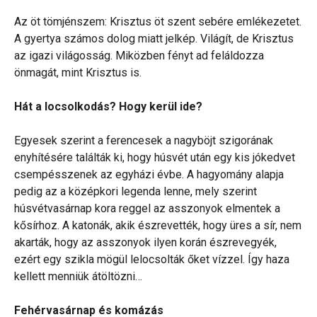
Az öt tömjénszem: Krisztus öt szent sebére emlékezetet.
A gyertya számos dolog miatt jelkép. Világít, de Krisztus
az igazi világosság. Miközben fényt ad feláldozza
önmagát, mint Krisztus is.
Hát a locsolkodás? Hogy kerül ide?
Egyesek szerint a ferencesek a nagyböjt szigorának
enyhítésére találták ki, hogy húsvét után egy kis jókedvet
csempésszenek az egyházi évbe. A hagyomány alapja
pedig az a középkori legenda lenne, mely szerint
húsvétvasárnap kora reggel az asszonyok elmentek a
kősírhoz. A katonák, akik észrevették, hogy üres a sír, nem
akarták, hogy az asszonyok ilyen korán észrevegyék,
ezért egy szikla mögül lelocsolták őket vízzel. Így haza
kellett menniük átöltözni…
Fehérvasárnap és komázás