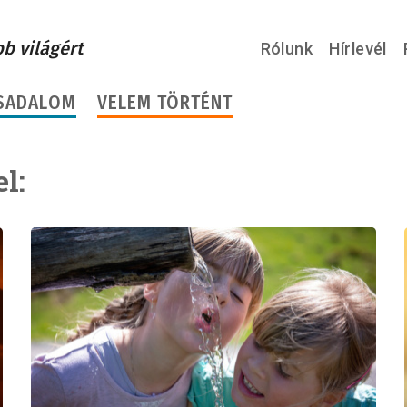
bb világért
Rólunk
Hírlevél
SADALOM
VELEM TÖRTÉNT
l: