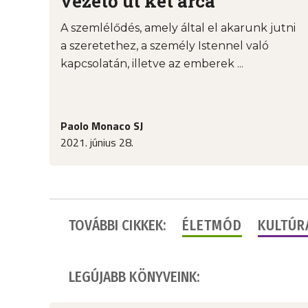
vezető út két arca
A szemlélődés, amely által el akarunk jutni
a szeretethez, a személy Istennel való
kapcsolatán, illetve az emberek ...
Paolo Monaco SJ
2021. június 28.
TOVÁBBI CIKKEK:
ÉLETMÓD
KULTÚR
LEGÚJABB KÖNYVEINK: