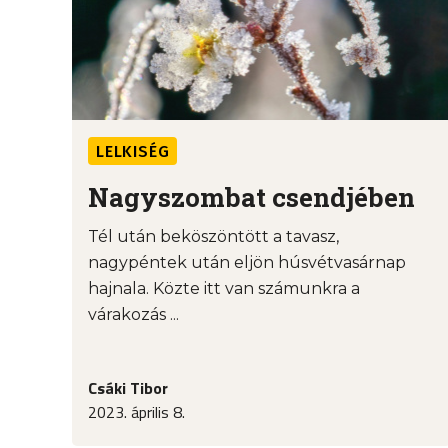
LELKISÉG
Nagyszombat csendjében
Tél után beköszöntött a tavasz,
nagypéntek után eljön húsvétvasárnap
hajnala. Közte itt van számunkra a
várakozás ...
Csáki Tibor
2023. április 8.