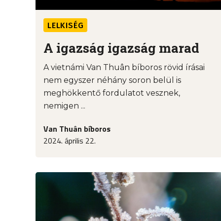
LELKISÉG
A igazság igazság marad
A vietnámi Van Thuân bíboros rövid írásai
nem egyszer néhány soron belül is
meghökkentő fordulatot vesznek,
nemigen ...
Van Thuân bíboros
2024. április 22.