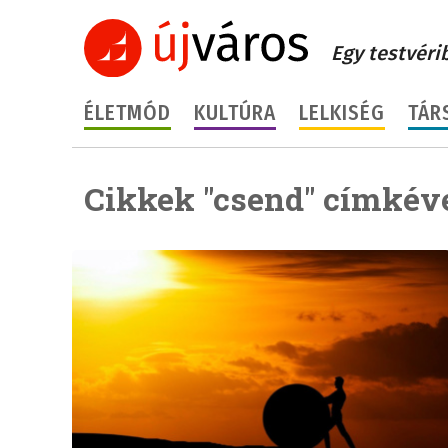
Egy testvéri
ÉLETMÓD
KULTÚRA
LELKISÉG
TÁR
Cikkek "csend" címkéve