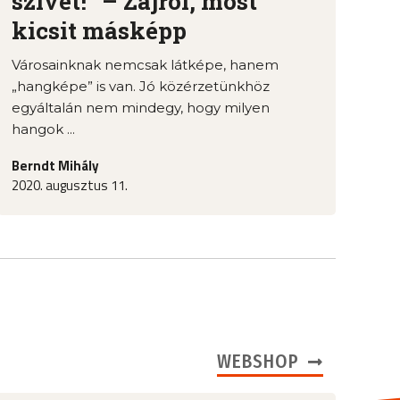
szívét!” – Zajról, most
kicsit másképp
Városainknak nemcsak látképe, hanem
„hangképe” is van. Jó közérzetünkhöz
egyáltalán nem mindegy, hogy milyen
hangok ...
Berndt Mihály
2020. augusztus 11.
WEBSHOP