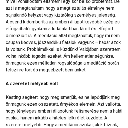
mivel vonakodtam elismerni egy sor belső problémát. De
azt is megtanultam, hogy a megtisztulás élménye nem
sajnálandó helyzet vagy kizárólag személyes jelenség.
A csend kidomborítja az emberi állapot kevésbé szép és
elfogadható, gyakran a tudatalattiban tárolt és elfojtott
dimenzióit is. A meditáció által megtanultuk, hogy mi nem
csupán kedves, jószándékú fiatalok vagyunk – habár azok
is voltunk. Problémákkal is küzdünk! Valójában szerettem
volna inkább tagadni ezeket. Ám kellemetlenségünkre,
önmagunk ezen méltatlan rögvalósága a meditáció során
felszínre tört és megsebzett bennünket.
A szeretet mélyebb volt
Keating segített, hogy megismerjük, és ne lepődjünk meg
önmagunk ezen összetett, árnyékos elemein. Azt vallotta,
hogy tényleges emberi állapotunk felismerése nem a halál
csókja, hanem inkább a hiteles lelki élet kezdete. A
szeretet mélyebb. Hogy a meditáció azokat, akik bíznak,