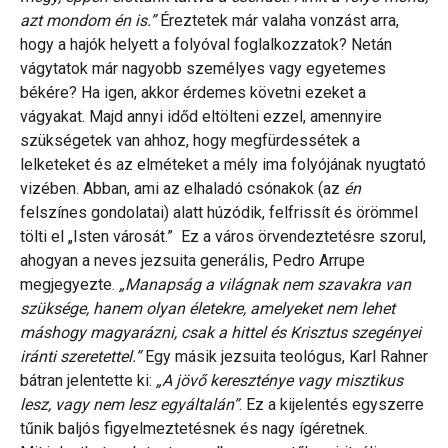
azt mondom én is.”
Éreztetek már valaha vonzást arra,
hogy a hajók helyett a folyóval foglalkozzatok? Netán
vágytatok már nagyobb személyes vagy egyetemes
békére? Ha igen, akkor érdemes követni ezeket a
vágyakat. Majd annyi időd eltölteni ezzel, amennyire
szükségetek van ahhoz, hogy megfürdessétek a
lelketeket és az elméteket a mély ima folyójának nyugtató
vizében. Abban, ami az elhaladó csónakok (az
én
felszínes gondolatai) alatt húzódik, felfrissít és örömmel
tölti el „Isten városát.” Ez a város örvendeztetésre szorul,
ahogyan a neves jezsuita generális, Pedro Arrupe
megjegyezte.
„Manapság a világnak nem szavakra van
szüksége, hanem olyan életekre, amelyeket nem lehet
máshogy magyarázni, csak a hittel és Krisztus szegényei
iránti szeretettel.”
Egy másik jezsuita teológus, Karl Rahner
bátran jelentette ki:
„A jövő kereszténye vagy misztikus
lesz, vagy nem lesz egyáltalán”
. Ez a kijelentés egyszerre
tűnik baljós figyelmeztetésnek és nagy ígéretnek.