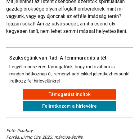
Mit jelenthet az Istent csendben szeretők spirituálisan
gazdag öröksége olyan elfoglalt embereknek, mint mi
vagyunk, vagy egy újoncnak az efféle imádság terén?
Igazán sokat! Ám az üdvösséget, amit a csend oly
kegyesen tanít, nem lehet semmi mással helyettesíteni.
Szükségünk van Rád! A fennmaradás a tét.
Legyél rendszeres támogatónk, hogy mi továbbra is
minden hétköznap új, reményt adó cikkel jelentkezhessünk!
Iratkozz fel hírlevelünkre!
Támogatást indítok
Feliratkozom a hírlevélre
Fotó: Pixabay
Forrás: Living City, 2023. március-április.