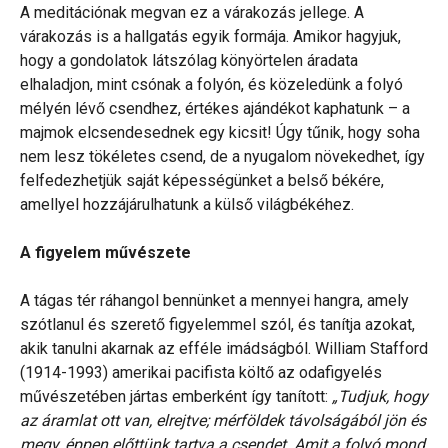
A meditációnak megvan ez a várakozás jellege. A
várakozás is a hallgatás egyik formája. Amikor hagyjuk,
hogy a gondolatok látszólag könyörtelen áradata
elhaladjon, mint csónak a folyón, és közeledünk a folyó
mélyén lévő csendhez, értékes ajándékot kaphatunk – a
majmok elcsendesednek egy kicsit! Úgy tűnik, hogy soha
nem lesz tökéletes csend, de a nyugalom növekedhet, így
felfedezhetjük saját képességünket a belső békére,
amellyel hozzájárulhatunk a külső világbékéhez.
A figyelem művészete
A tágas tér ráhangol bennünket a mennyei hangra, amely
szótlanul és szerető figyelemmel szól, és tanítja azokat,
akik tanulni akarnak az efféle imádságból. William Stafford
(1914-1993) amerikai pacifista költő az odafigyelés
művészetében jártas emberként így tanított:
„Tudjuk, hogy
az áramlat ott van, elrejtve; mérföldek távolságából jön és
megy, éppen előttünk tartva a csendet. Amit a folyó mond,