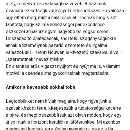
mély, reményteljes valósághoz vezeti. A tisztulók
számára ez kétségkívül kényelmetlen időszak. Én valóban
úgy éltem meg, mint a halál csókját! Thomas mégis azt
tanította, hogy az ima nehézségei par excellence
eszközei annak az egyre nagyobb és végső soron
felszabadító önátadásnak, ahol lelki szegénységünkre
annak a Személynek pazarló szeretete és irgalma
válaszol, aki – Henri Nouwen lelkivezető szavaival élve –
„szeretettnek” nevez minket.
Ez a tanítás erős vigaszt nyújtott és nyújt ma is, valamint
motivál a csendes ima gyakorlatának megtartására.
Amikor a kevesebb sokkal több
Legtöbbünket nem hívják meg arra, hogy figyeljünk a
szavak közötti térre, kiterjesszük a tudatosságunkat erre
a térre, és meghosszabbítsuk azt olyan módon, hogy egy
új spirituális horizont kerüljön a látóterünkbe. Mi azonban
meghívást kaptunk erre, és ha gyengén is, de ez a tér