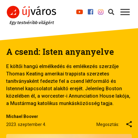
Egy testvéribb világért
A csend: Isten anyanyelve
E költői hangú elmélkedés és emlékezés szerzője
Thomas Keating amerikai trappista szerzetes
tanítványaként fedezte fel a csend létformáló és
Istennel kapcsolatot alakító erejét. Jelenleg Boston
közelében él, a worcester-i Annunciation House lakója,
a Mustármag katolikus munkásközösség tagja.
Michael Boover
2023. szeptember 4.
Megosztás: