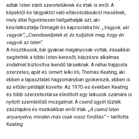
adtak Isten iránti szeretetüknek és írtak is erről. A
képektől és tárgyaktól való eltávolodásukról mesélnek,
mely által figyelmesen hallgathatják azt, aki
kinyilatkoztatja Önmagát és kapcsolatra hív:
„Vagyok, aki
vagyok”; „Csendesedjetek el, és tudjátok meg, hogy én
vagyok az Isten”.
A misztikusok, bár gyakran magányosak voltak, írásaikkal
segítették a többi Isten-keresőt, képzésre alkalmas
irodalmat biztosítva leendő társaiknak. A néhai trappista
szerzetes, apát és ismert lelki író, Thomas Keating, aki
ebben a tapasztalati hagyományban gyökerezik, ebben is
az elődei példáját követte. Az 1970-es években Keating
és több szerzetestársa elindított egy laikusok számára is
nyitott szemlélődő mozgalmat. A csend ügyét tűzték
zászlajukra és munkáikban erről írtak. „
A csend Isten
anyanyelve, minden más csak rossz fordítás”
– tanította
Keating.