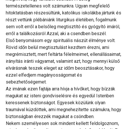
természetellenes volt számunkra. Ugyan megfelelő
hitoktatásban részesültünk, katolikus iskolákba jártunk és
részt vettünk plébániánk liturgikus életében, fogalmunk
sem volt erről a belsőleg megtisztító és gyógyító imáról,
erről a találkozásról Azzal, aki a csendben beszél.
Első benyomásom egy spirituális nászút élménye volt.
Rövid időn belül megtisztulást kezdtem érezni, ami
megrémisztett, mert feltárta félelmeimet, ellenállásaimat,
irányítás iránti vágyamat, valamint azt, hogy mennyi külső
elvárásnak teszek eleget az időm beosztásakor, hogy
ezzel elfedjem magányosságomat és
sebezhetőségemet.
Az imának ezen fajtája arra hívja a hívőket, hogy bízzák
magukat az isteni gondviselésre és egyedül Istenben
keressenek biztonságot. Egyesek közülünk olyan
traumával küzdöttek, ami megnehezítette számukra, hogy
biztonságban érezzék magukat a csöndben.
Nekem személyesen sok mindent kellett feldolgoznom,