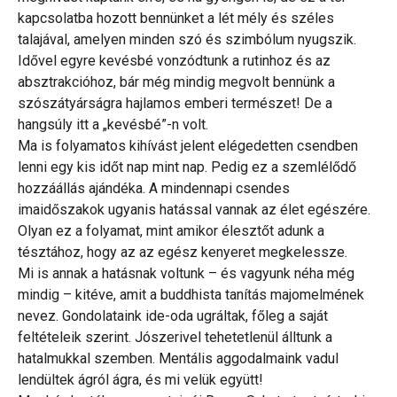
kapcsolatba hozott bennünket a lét mély és széles
talajával, amelyen minden szó és szimbólum nyugszik.
Idővel egyre kevésbé vonzódtunk a rutinhoz és az
absztrakcióhoz, bár még mindig megvolt bennünk a
szószátyárságra hajlamos emberi természet! De a
hangsúly itt a „kevésbé”-n volt.
Ma is folyamatos kihívást jelent elégedetten csendben
lenni egy kis időt nap mint nap. Pedig ez a szemlélődő
hozzáállás ajándéka. A mindennapi csendes
imaidőszakok ugyanis hatással vannak az élet egészére.
Olyan ez a folyamat, mint amikor élesztőt adunk a
tésztához, hogy az az egész kenyeret megkelessze.
Mi is annak a hatásnak voltunk – és vagyunk néha még
mindig – kitéve, amit a buddhista tanítás majomelmének
nevez. Gondolataink ide-oda ugráltak, főleg a saját
feltételeik szerint. Jószerivel tehetetlenül álltunk a
hatalmukkal szemben. Mentális aggodalmaink vadul
lendültek ágról ágra, és mi velük együtt!