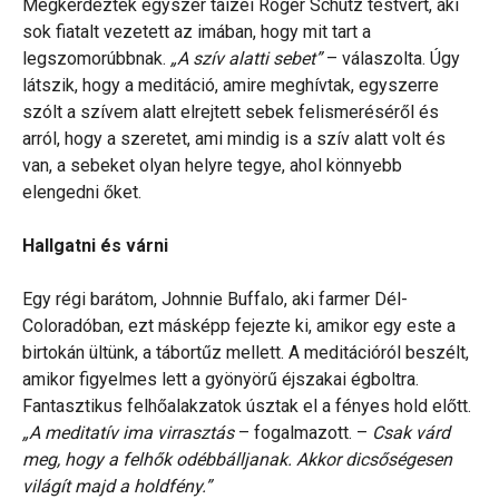
Megkérdezték egyszer taizéi Roger Schutz testvért, aki
sok fiatalt vezetett az imában, hogy mit tart a
legszomorúbbnak.
„A szív alatti sebet”
– válaszolta. Úgy
látszik, hogy a meditáció, amire meghívtak, egyszerre
szólt a szívem alatt elrejtett sebek felismeréséről és
arról, hogy a szeretet, ami mindig is a szív alatt volt és
van, a sebeket olyan helyre tegye, ahol könnyebb
elengedni őket.
Hallgatni és várni
Egy régi barátom, Johnnie Buffalo, aki farmer Dél-
Coloradóban, ezt másképp fejezte ki, amikor egy este a
birtokán ültünk, a tábortűz mellett. A meditációról beszélt,
amikor figyelmes lett a gyönyörű éjszakai égboltra.
Fantasztikus felhőalakzatok úsztak el a fényes hold előtt.
„A meditatív ima virrasztás
– fogalmazott. –
Csak várd
meg, hogy a felhők odébbálljanak. Akkor dicsőségesen
világít majd a holdfény.”