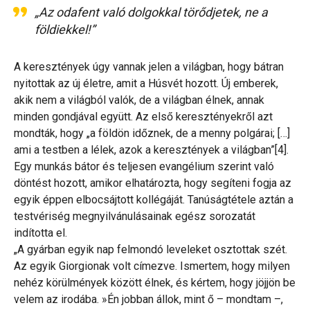
„Az odafent való dolgokkal törődjetek, ne a
földiekkel!”
A keresztények úgy vannak jelen a világban, hogy bátran
nyitottak az új életre, amit a Húsvét hozott. Új emberek,
akik nem a világból valók, de a világban élnek, annak
minden gondjával együtt. Az első keresztényekről azt
mondták, hogy „a földön időznek, de a menny polgárai; […]
ami a testben a lélek, azok a keresztények a világban”[4].
Egy munkás bátor és teljesen evangélium szerint való
döntést hozott, amikor elhatározta, hogy segíteni fogja az
egyik éppen elbocsájtott kollégáját. Tanúságtétele aztán a
testvériség megnyilvánulásainak egész sorozatát
indította el.
„A gyárban egyik nap felmondó leveleket osztottak szét.
Az egyik Giorgionak volt címezve. Ismertem, hogy milyen
nehéz körülmények között élnek, és kértem, hogy jöjjön be
velem az irodába. »Én jobban állok, mint ő – mondtam –,