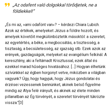
„Az odafent való dolgokkal törődjetek, ne a
földiekkel!”
„És mi az, »ami odafönt van«? – kérdezi Chiara Lubich.
Azok az értékek, amelyeket Jézus a földre hozott, és
amelyek követőit megkülönböztetik másoktól: a szeretet,
az egyetértés, a béke, a megbocsátás, a tisztesség, a
tisztaság, a becsületesség, az igazság stb. Ezek azok az
erények, gazdagságok, melyeket az evangélium felkínál. A
keresztény, aki a feltámadt Krisztussal, ezek által és
ezekkel marad hűséges hivatásához. […] Hogyan élhetünk
szívünkkel az égben horgonyt vetve, miközben a világban
vagyunk? Úgy, hogy hagyjuk, hogy Jézus gondolatai és
érzései vezessenek bennünket, akinek belső figyelme
mindig az Atya felé irányult, és akinek az élete minden
pillanatban az Ég törvényét, a szeretet törvényét tükrözte
vissza.”[3]