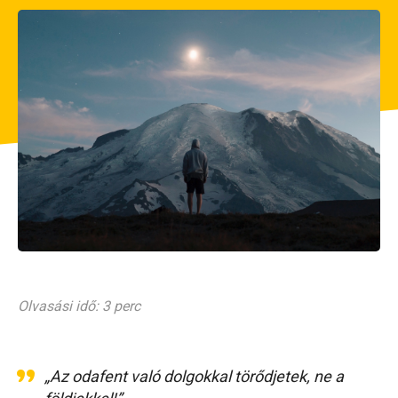
Olvasási idő: 3 perc
„Az odafent való dolgokkal törődjetek, ne a