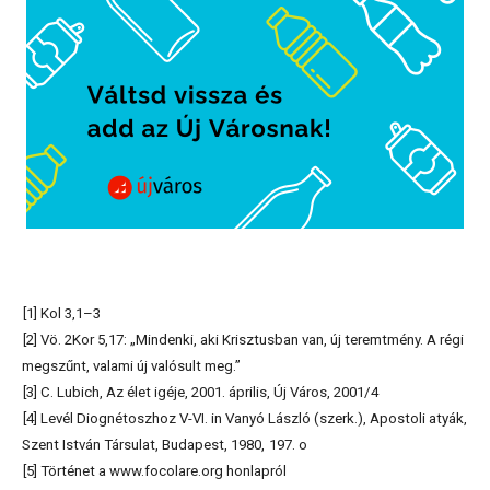
[1] Kol 3,1–3
[2] Vö. 2Kor 5,17: „Mindenki, aki Krisztusban van, új teremtmény. A régi
megszűnt, valami új valósult meg.”
[3] C. Lubich, Az élet igéje, 2001. április, Új Város, 2001/4
[4] Levél Diognétoszhoz V-VI. in Vanyó László (szerk.), Apostoli atyák,
Szent István Társulat, Budapest, 1980,
197. o
[5] Történet a www.focolare.org honlapról