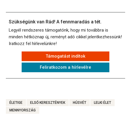
Szükségünk van Rád! A fennmaradás a tét.
Legyél rendszeres támogatónk, hogy mi továbbra is
minden hétköznap új, reményt adó cikkel jelentkezhessünk!
Iratkozz fel hírlevelünkre!
Támogatást indítok
Feliratkozom a hírlevélre
ÉLETIGE
ELSŐ KERESZTÉNYEK
HÚSVÉT
LELKI ÉLET
MENNYORSZÁG