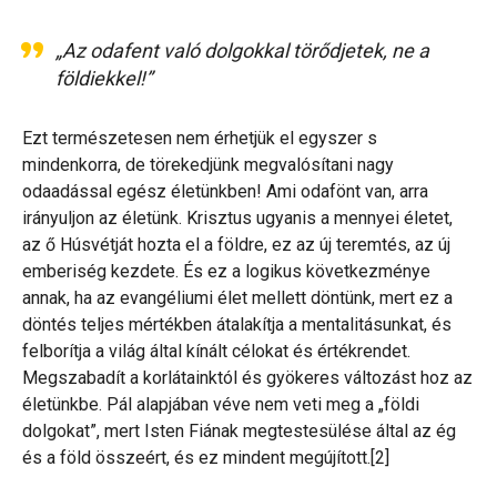
„Az odafent való dolgokkal törődjetek, ne a
földiekkel!”
Ezt természetesen nem érhetjük el egyszer s
mindenkorra, de törekedjünk megvalósítani nagy
odaadással egész életünkben! Ami odafönt van, arra
irányuljon az életünk. Krisztus ugyanis a mennyei életet,
az ő Húsvétját hozta el a földre, ez az új teremtés, az új
emberiség kezdete. És ez a logikus következménye
annak, ha az evangéliumi élet mellett döntünk, mert ez a
döntés teljes mértékben átalakítja a mentalitásunkat, és
felborítja a világ által kínált célokat és értékrendet.
Megszabadít a korlátainktól és gyökeres változást hoz az
életünkbe. Pál alapjában véve nem veti meg a „földi
dolgokat”, mert Isten Fiának megtestesülése által az ég
és a föld összeért, és ez mindent megújított.[2]