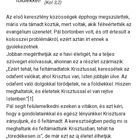
földiekkel!”
(Kol 3,2)
Az első keresztény közösségek épphogy megszülettek,
máris vita támadt köztük, mert voltak, akik félreértették az
evangélium üzenetét. Pál börtönben volt, és ott értesült a
kolosszei problémákról, ezért aztán írt ennek a
gyülekezetnek.
Jobban megérthetjük az e havi életigét, ha a teljes
szöveget elolvassuk, ahonnan ez a részlet származik:
„Ezért tehát, ha feltámadtatok Krisztussal, keressétek az
odafent valókat, ahol Krisztus van, Isten jobbján ülve. Az
odafent való dolgokkal törődjetek, ne a földiekkel. Hiszen
meghaltatok, és életetek Krisztussal el van rejtve
Istenben.”[1]
Pál segít felülemelkedni ezeken a vitákon, és azt kéri,
hogy a gondolatainkkal és egész lényünkkel Krisztusra
irányuljunk, és ő feltámadt. A keresztségben pedig mi is
meghaltunk és feltámadtunk Krisztusban, tehát ha
„töredékesen is”, de már ezt az új életet élhetjük.