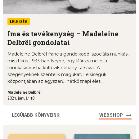
LELKISÉG
Ima és tevékenység – Madeleine
Delbrêl gondolatai
Madeleine Delbrêl francia gondolkodó, szociális munkás,
misztikus. 1933-ban Ivrybe, egy Párizs melletti
munkásvárosba költözik néhány társával. A
szegényeknek szentelik magukat. Lelkiségük
központjában az egyszerű, hétköznapi élet ...
Madeleine Delbrêl
2021. január 18.
LEGÚJABB KÖNYVEINK:
WEBSHOP