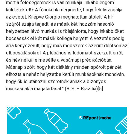
mert a feleségemnek is van munkája. Inkább engem
küldjetek el!« A főnökünk megígérte, hogy felülvizsgálja
az esetet. Kilépve Giorgio meghatottan átölelt. A hír
szájról szájra terjedt, és másik két, hozzám hasonló
helyzetben lévő munkás is fölajánlotta, hogy inkább őket
bocsássák el két másik kolléga helyett. A vezetés pedig
arra kényszerült, hogy más módszerek szerint döntsön az
elbocsájtásokról. A plébános is tudomást szerzett erről,
és név nélkül elmesélte a vasárnapi prédikációban.
Másnap szólt, hogy két diáklány minden spórolt pénzét
elhozta a nehéz helyzetbe került munkásoknak mondván,
hogy ők is utánozni szeretnék annak a bizonyos
munkásnak a magatartását.” (B. S. – Brazília)[5]