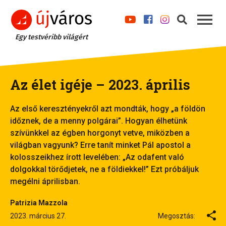
Egy testvéribb világért
Az élet igéje – 2023. április
Az első keresztényekről azt mondták, hogy „a földön
időznek, de a menny polgárai”. Hogyan élhetünk
szívünkkel az égben horgonyt vetve, miközben a
világban vagyunk? Erre tanít minket Pál apostol a
kolosszeikhez írott levelében: „Az odafent való
dolgokkal törődjetek, ne a földiekkel!” Ezt próbáljuk
megélni áprilisban.
Patrizia Mazzola
2023. március 27.
Megosztás: