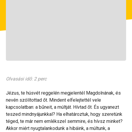
Olvasási idő: 2 perc
Jézus, te húsvét reggelén megjelentél Magdolnának, és
nevén szólítottad őt. Mindent elfelejtettél vele
kapcsolatban: a bűneit, a múltját. Hívtad őt. És ugyanezt
teszed mindnyájunkkal? Ha elhatároztuk, hogy szeretünk
téged, te már nem emlékszel semmire, és hívsz minket?
Akkor miért nyugtalankodunk a hibáink, a múltunk, a