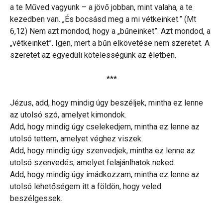
a te Műved vagyunk – a jövő jobban, mint valaha, a te
kezedben van. „És bocsásd meg a mi vétkeinket.” (Mt
6,12) Nem azt mondod, hogy a „bűneinket”. Azt mondod, a
„vétkeinket”. Igen, mert a bűn elkövetése nem szeretet. A
szeretet az egyedüli kötelességünk az életben.
***
Jézus, add, hogy mindig úgy beszéljek, mintha ez lenne
az utolsó szó, amelyet kimondok.
Add, hogy mindig úgy cselekedjem, mintha ez lenne az
utolsó tettem, amelyet véghez viszek.
Add, hogy mindig úgy szenvedjek, mintha ez lenne az
utolsó szenvedés, amelyet felajánlhatok neked.
Add, hogy mindig úgy imádkozzam, mintha ez lenne az
utolsó lehetőségem itt a földön, hogy veled
beszélgessek.