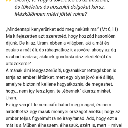
és tökéletes és abszolút dolgokat kérsz.
Máskülönben miért jöttél volna?
„Mindennapi kenyerünket add meg nekünk ma.” (Mt 6,11)
Ma kifejezetten azt szeretnéd, hogy hozzád hasonlóan
éljünk. De ki az, Uram, ebben a világban, aki a mát és
csakis a mát éli, és ráhagyatkozik a jövőre, ahogy az ég
szabad madarai, akiknek gondoskodsz eledeléről és
öltözékéről?
A mának élni leegyszerűsíti, ugyanakkor rettegésben is
tartja az emberi létünket, mert egy olyan jövő elé állítja,
amelyre bizton rá kellene hagyatkoznia, de megeshet,
hogy… nem így lesz.Igen, te „ébernek” akarsz minket,
Uram.
Ez így van jól: te nem cáfolhatod meg magad, és nem
hirdethetsz egy másik mennyei országot anélkül, hogy az
ember teljes figyelmét rá ne irányítanád. Add, hogy ezt a
mát is a Műben élhessem, élhessük, azért is, mert – mivel