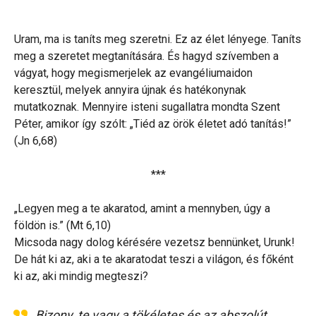
Uram, ma is taníts meg szeretni. Ez az élet lényege. Taníts
meg a szeretet megtanítására. És hagyd szívemben a
vágyat, hogy megismerjelek az evangéliumaidon
keresztül, melyek annyira újnak és hatékonynak
mutatkoznak. Mennyire isteni sugallatra mondta Szent
Péter, amikor így szólt: „Tiéd az örök életet adó tanítás!”
(Jn 6,68)
***
„Legyen meg a te akaratod, amint a mennyben, úgy a
földön is.” (Mt 6,10)
Micsoda nagy dolog kérésére vezetsz bennünket, Urunk!
De hát ki az, aki a te akaratodat teszi a világon, és főként
ki az, aki mindig megteszi?
Bizony, te vagy a tökéletes és az abszolút,