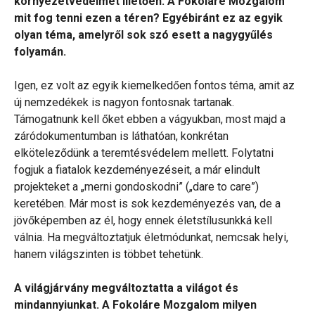
környezetvédelmet illetően. A Fokoláre Mozgalom
mit fog tenni ezen a téren? Egyébiránt ez az egyik
olyan téma, amelyről sok szó esett a nagygyűlés
folyamán.
Igen, ez volt az egyik kiemelkedően fontos téma, amit az
új nemzedékek is nagyon fontosnak tartanak.
Támogatnunk kell őket ebben a vágyukban, most majd a
záródokumentumban is láthatóan, konkrétan
elköteleződünk a teremtésvédelem mellett. Folytatni
fogjuk a fiatalok kezdeményezéseit, a már elindult
projekteket a „merni gondoskodni” („dare to care”)
keretében. Már most is sok kezdeményezés van, de a
jövőképemben az él, hogy ennek életstílusunkká kell
válnia. Ha megváltoztatjuk életmódunkat, nemcsak helyi,
hanem világszinten is többet tehetünk.
A világjárvány megváltoztatta a világot és
mindannyiunkat. A Fokoláre Mozgalom milyen