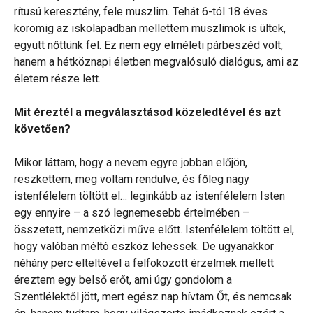
rítusú keresztény, fele muszlim. Tehát 6-tól 18 éves
koromig az iskolapadban mellettem muszlimok is ültek,
együtt nőttünk fel. Ez nem egy elméleti párbeszéd volt,
hanem a hétköznapi életben megvalósuló dialógus, ami az
életem része lett.
Mit éreztél a megválasztásod közeledtével és azt
követően?
Mikor láttam, hogy a nevem egyre jobban előjön,
reszkettem, meg voltam rendülve, és főleg nagy
istenfélelem töltött el… leginkább az istenfélelem Isten
egy ennyire – a szó legnemesebb értelmében –
összetett, nemzetközi műve előtt. Istenfélelem töltött el,
hogy valóban méltó eszköz lehessek. De ugyanakkor
néhány perc elteltével a felfokozott érzelmek mellett
éreztem egy belső erőt, ami úgy gondolom a
Szentlélektől jött, mert egész nap hívtam Őt, és nemcsak