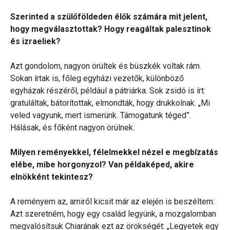
Szerinted a szülőföldeden élők számára mit jelent,
hogy megválasztottak? Hogy reagáltak palesztinok
és izraeliek?
Azt gondolom, nagyon örültek és büszkék voltak rám.
Sokan írtak is, főleg egyházi vezetők, különböző
egyházak részéről, például a pátriárka. Sok zsidó is írt:
gratuláltak, bátorítottak, elmondták, hogy drukkolnak. „Mi
veled vagyunk, mert ismerünk. Támogatunk téged”.
Hálásak, és főként nagyon örülnek.
Milyen reményekkel, félelmekkel nézel e megbízatás
elébe, mibe horgonyzol? Van példaképed, akire
elnökként tekintesz?
A reményem az, amiről kicsit már az elején is beszéltem:
Azt szeretném, hogy egy család legyünk, a mozgalomban
megvalósítsuk Chiarának ezt az örökségét: „Legyetek egy