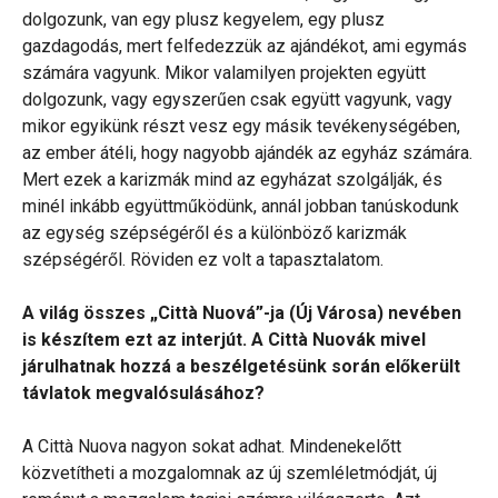
dolgozunk, van egy plusz kegyelem, egy plusz
gazdagodás, mert felfedezzük az ajándékot, ami egymás
számára vagyunk. Mikor valamilyen projekten együtt
dolgozunk, vagy egyszerűen csak együtt vagyunk, vagy
mikor egyikünk részt vesz egy másik tevékenységében,
az ember átéli, hogy nagyobb ajándék az egyház számára.
Mert ezek a karizmák mind az egyházat szolgálják, és
minél inkább együttműködünk, annál jobban tanúskodunk
az egység szépségéről és a különböző karizmák
szépségéről. Röviden ez volt a tapasztalatom.
A világ összes „Città Nuová”-ja (Új Városa) nevében
is készítem ezt az interjút. A Città Nuovák mivel
járulhatnak hozzá a beszélgetésünk során előkerült
távlatok megvalósulásához?
A Città Nuova nagyon sokat adhat. Mindenekelőtt
közvetítheti a mozgalomnak az új szemléletmódját, új