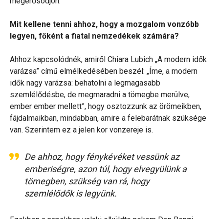
megerősödjön.
Mit kellene tenni ahhoz, hogy a mozgalom vonzóbb
legyen, főként a fiatal nemzedékek számára?
Ahhoz kapcsolódnék, amiről Chiara Lubich „A modern idők
varázsa” című elmélkedésében beszél: „Íme, a modern
idők nagy varázsa: behatolni a legmagasabb
szemlélődésbe, de megmaradni a tömegbe merülve,
ember ember mellett”, hogy osztozzunk az örömeikben,
fájdalmaikban, mindabban, amire a felebarátnak szüksége
van. Szerintem ez a jelen kor vonzereje is.
De ahhoz, hogy fénykévéket vessünk az
emberiségre, azon túl, hogy elvegyülünk a
tömegben, szükség van rá, hogy
szemlélődők is legyünk.