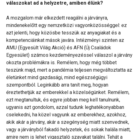
válaszokat ad a helyzetre, amiben élünk?
A mozgalom már elkezdett reagálni a járványra,
mindenekelőtt egy nemzetközi vagyonközösséggel: ez
azt jelenti, hogy közösbe tesszük az anyagiakat és a
kompetenciáinkat mások javára. Intézményi szinten az
AMU (Egyesült Világ Akció) és AFN (Új Családok
Egyesület) számos kezdeményezéssel válaszol a járvány
okozta problémákra is. Remélem, hogy még többet
teszünk majd, mert a pandémia teljesen megváltoztatta az
életünket mind gazdasági, mind egészségügyi
szempontból. Leginkább arra tanít meg, hogyan
éreztethetjük az emberekkel a közelségünket. Remélem,
ezt megtanultuk, és egyre jobban meg kell tanulnunk,
ugyanis azt gondolom, azzal tudunk leghatékonyabban
cselekedni, ha közel vagyunk az emberekhez, azokhoz,
akik akár a járvány, akár a szegénység miatt szenvednek,
vagy a járványból fakadó helyzetek, és sokak halála miatt,
amire nem is lehet vigasztaló szavakat találni. Tehát a