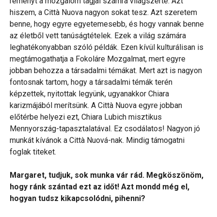
reményt a mozgalom tagjai számra világszerte. Azt
hiszem, a Città Nuova nagyon sokat tesz. Azt szeretem
benne, hogy egyre egyetemesebb, és hogy vannak benne
az életből vett tanúságtételek. Ezek a világ számára
leghatékonyabban szóló példák. Ezen kívül kulturálisan is
megtámogathatja a Fokoláre Mozgalmat, mert egyre
jobban behozza a társadalmi témákat. Mert azt is nagyon
fontosnak tartom, hogy a társadalmi témák terén
képzettek, nyitottak legyünk, ugyanakkor Chiara
karizmájából merítsünk. A Città Nuova egyre jobban
előtérbe helyezi ezt, Chiara Lubich misztikus
Mennyország-tapasztalatával. Ez csodálatos! Nagyon jó
munkát kívánok a Città Nuová-nak. Mindig támogatni
foglak titeket.
Margaret, tudjuk, sok munka vár rád. Megköszönöm,
hogy ránk szántad ezt az időt! Azt mondd még el,
hogyan tudsz kikapcsolódni, pihenni?