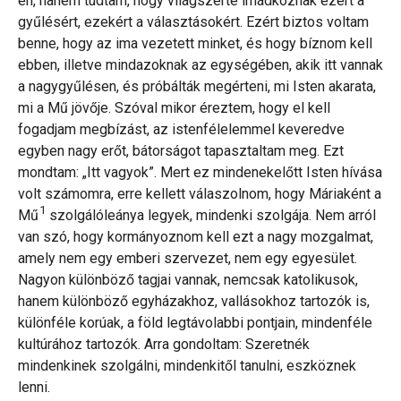
én, hanem tudtam, hogy világszerte imádkoznak ezért a
gyűlésért, ezekért a választásokért. Ezért biztos voltam
benne, hogy az ima vezetett minket, és hogy bíznom kell
ebben, illetve mindazoknak az egységében, akik itt vannak
a nagygyűlésen, és próbálták megérteni, mi Isten akarata,
mi a Mű jövője. Szóval mikor éreztem, hogy el kell
fogadjam megbízást, az istenfélelemmel keveredve
egyben nagy erőt, bátorságot tapasztaltam meg. Ezt
mondtam: „Itt vagyok”. Mert ez mindenekelőtt Isten hívása
volt számomra, erre kellett válaszolnom, hogy Máriaként a
1
Mű
szolgálóleánya legyek, mindenki szolgája. Nem arról
van szó, hogy kormányoznom kell ezt a nagy mozgalmat,
amely nem egy emberi szervezet, nem egy egyesület.
Nagyon különböző tagjai vannak, nemcsak katolikusok,
hanem különböző egyházakhoz, vallásokhoz tartozók is,
különféle korúak, a föld legtávolabbi pontjain, mindenféle
kultúrához tartozók. Arra gondoltam: Szeretnék
mindenkinek szolgálni, mindenkitől tanulni, eszköznek
lenni.