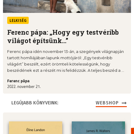
LELKISÉG
Ferenc pápa: „Hogy egy testvéribb
világot építsünk...”
Ferenc pápa idén november 13-án, a szegények világnapján
tartott homíliájában lapunk mottójáról: „Egy testvéribb
világért” beszélt, ezért örömteli kötelességünk, hogy
beszédének ezt a részét mi is felidézzük. A teljes beszéd a ...
Ferenc pápa
2022. november 21.
LEGÚJABB KÖNYVEINK:
WEBSHOP