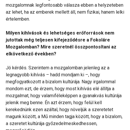
mozgalomnak legfontosabb válasza ebben a helyzeteben
az lehet, ha az emberek mellett áll, nem fizikai, hanem lelki
értelemben.
Milyen kihívások és lehetséges erőforrások nem
jutottak még teljesen kifejeződésre a Fokoláre
Mozgalomban? Mire szeretnél összpontosítani az
elkövetkező években?
Jó kérdés. Szerintem a mozgalomban jelenleg az a
legnagyobb kihívás – hadd mondjam ki –, hogy
megfogyatkozott a bizalom kultúrája. Nagy irgalommal
mondom ezt, de érzem, hogy most kihívás elé állítja a
mozgalmat, hogy valamiféleképpen a gyanakvás kultúrája
jelenik meg benne. Én azt érzem, hogy felül kell
kerekednünk ezen azáltal, hogy növeljük a szeretetet
magunk között, a Mű minden tagja között, hogy a bizalom,
a szeretet kultúrája győzedelmeskedhessen,