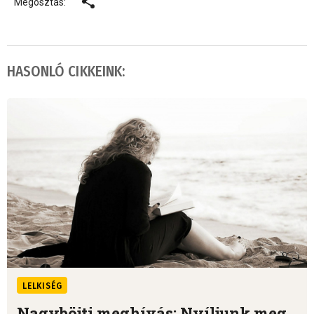
Megosztás:
HASONLÓ CIKKEINK:
LELKISÉG
Nagyböjti meghívás: Nyíljunk meg