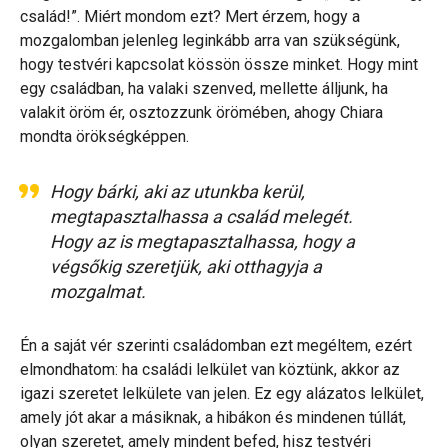
család!”. Miért mondom ezt? Mert érzem, hogy a
mozgalomban jelenleg leginkább arra van szükségünk,
hogy testvéri kapcsolat kössön össze minket. Hogy mint
egy családban, ha valaki szenved, mellette álljunk, ha
valakit öröm ér, osztozzunk örömében, ahogy Chiara
mondta örökségképpen.
Hogy bárki, aki az utunkba kerül,
megtapasztalhassa a család melegét.
Hogy az is megtapasztalhassa, hogy a
végsőkig szeretjük, aki otthagyja a
mozgalmat.
Én a saját vér szerinti családomban ezt megéltem, ezért
elmondhatom: ha családi lelkület van köztünk, akkor az
igazi szeretet lelkülete van jelen. Ez egy alázatos lelkület,
amely jót akar a másiknak, a hibákon és mindenen túllát,
olyan szeretet, amely mindent befed, hisz testvéri