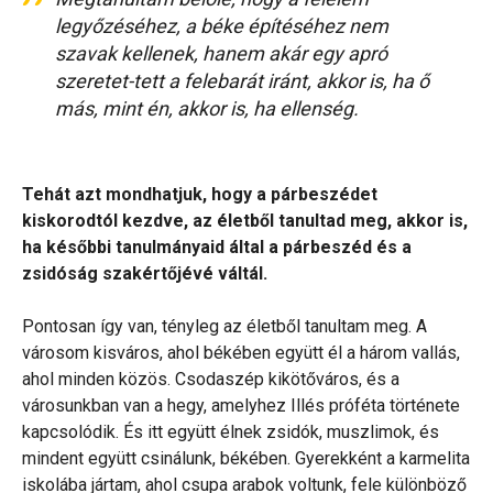
legyőzéséhez, a béke építéséhez nem
szavak kellenek, hanem akár egy apró
szeretet-tett a felebarát iránt, akkor is, ha ő
más, mint én, akkor is, ha ellenség.
Tehát azt mondhatjuk, hogy a párbeszédet
kiskorodtól kezdve, az életből tanultad meg, akkor is,
ha későbbi tanulmányaid által a párbeszéd és a
zsidóság szakértőjévé váltál.
Pontosan így van, tényleg az életből tanultam meg. A
városom kisváros, ahol békében együtt él a három vallás,
ahol minden közös. Csodaszép kikötőváros, és a
városunkban van a hegy, amelyhez Illés próféta története
kapcsolódik. És itt együtt élnek zsidók, muszlimok, és
mindent együtt csinálunk, békében. Gyerekként a karmelita
iskolába jártam, ahol csupa arabok voltunk, fele különböző