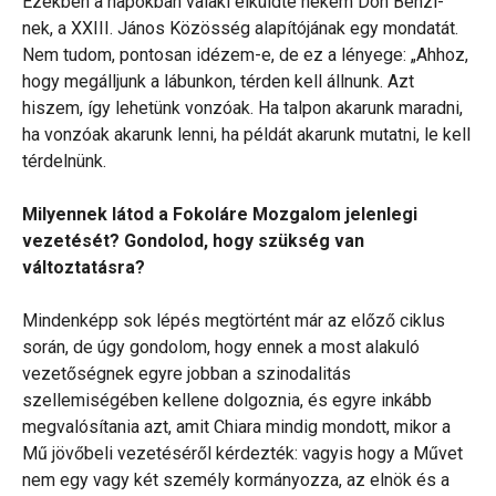
Ezekben a napokban valaki elküldte nekem Don Benzi-
nek, a XXIII. János Közösség alapítójának egy mondatát.
Nem tudom, pontosan idézem-e, de ez a lényege: „Ahhoz,
hogy megálljunk a lábunkon, térden kell állnunk. Azt
hiszem, így lehetünk vonzóak. Ha talpon akarunk maradni,
ha vonzóak akarunk lenni, ha példát akarunk mutatni, le kell
térdelnünk.
Milyennek látod a Fokoláre Mozgalom jelenlegi
vezetését? Gondolod, hogy szükség van
változtatásra?
Mindenképp sok lépés megtörtént már az előző ciklus
során, de úgy gondolom, hogy ennek a most alakuló
vezetőségnek egyre jobban a szinodalitás
szellemiségében kellene dolgoznia, és egyre inkább
megvalósítania azt, amit Chiara mindig mondott, mikor a
Mű jövőbeli vezetéséről kérdezték: vagyis hogy a Művet
nem egy vagy két személy kormányozza, az elnök és a