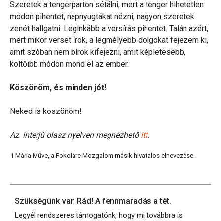
Szeretek a tengerparton sétálni, mert a tenger hihetetlen
módon pihentet, napnyugtákat nézni, nagyon szeretek
zenét hallgatni. Leginkább a versírás pihentet. Talán azért,
mert mikor verset írok, a legmélyebb dolgokat fejezem ki,
amit szóban nem bírok kifejezni, amit képletesebb,
költőibb módon mond el az ember.
Köszönöm, és minden jót!
Neked is köszönöm!
Az interjú olasz nyelven megnézhető
itt
.
1 Mária Műve, a Fokoláre Mozgalom másik hivatalos elnevezése.
Szükségünk van Rád! A fennmaradás a tét.
Legyél rendszeres támogatónk, hogy mi továbbra is