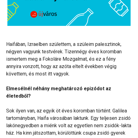
Haifában, Izraelben születtem, a szüleim palesztinok,
négyen vagyunk testvérek. Tizennégy éves koromban
ismertem meg a Fokoláre Mozgalmat, és ez a fény
annyira vonzott, hogy az azóta eltelt években végig
követtem, és most itt vagyok.
Elmesélnél néhány meghatározó epizódot az
életedből?
Sok ilyen van, az egyik öt éves koromban történt. Galilea
tartományban, Haifa városában laktunk. Egy teljesen zsidó
lakónegyedben a miénk volt az egyetlen nem zsidók-lakta
ház. Ha kinn játszottam, körülöttünk csupa zsidó gyerek