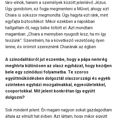
társ-elnök, hanem a személyek között jelenlévő Jézus.
Úgy gondolom, ez fogja megmenteni a Művet, ahogy ezt
Chiara is sokszor megmondta. Úgy hagyta ezt ránk, mint
egyfajta biztosítékot. Mikor ezekben a napokban
hallgattam őt, nagy béke töltött el. Azt mondtam
magamban: „Chiara a mennyben nyugodt lesz, ha mi így
teszünk”. Szeretném, ha a következő vezetőség ilyen
lenne, és örömöt szereznénk Chiarának az égben.
A szinodalitásról jut eszembe, hogy a pápa nemrég
meghívta különösen az olasz egyházat, hogy kezdjen
bele egy szinódusi folyamatba. Te szoros
együttműködésben dolgoztál olaszországi és egyéb
szinteken egyházi mozgalmakkal, egyesületekkel,
csoportokkal. Mit jelent konkrétan így együtt
dolgozni?
Sok mindent jelent. Én magam nagyon sokat gazdagodtam
általa az elmúlt hat évben. Azt láttam, hogy mikor együtt