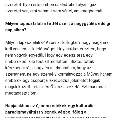
szeretet. Ilyen értelemben család: ahol olyan igazi
szeretet van, ami semmit sem vár el, ami megbocsát.
Milyen tapasztalatra tettél szert a nagygyűlés eddigi
napjaiban?
Milyen tapasztalatra? Azonnal felfogtam, hogy magamra
kell vennem a felelősséget. Ugyanakkor éreztem, hogy
nem vagyok egyedül. Hogy egy egész test, egy
emberekből álló test áll mellettem. Biztosítottak
készségükről, ahogy én is elmondtam, hogy azt
szeretném, ne egy személy kormányozza a Művet, hanem
emberek egy csoportja, akik Jézus jelenlétét fogják
maguk között tartani, és Ő lesz a vezető. Ezt már most
megtapasztalom.
Napjainkban az új nemzedékek egy kulturális
paradigmaváltást visznek végbe, főleg a