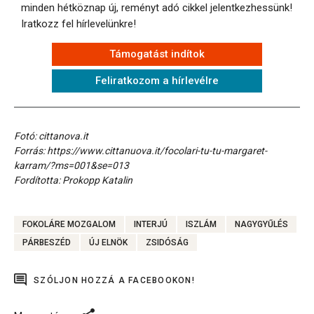
minden hétköznap új, reményt adó cikkel jelentkezhessünk!
Iratkozz fel hírlevelünkre!
Támogatást indítok
Feliratkozom a hírlevélre
Fotó: cittanova.it
Forrás: https://www.cittanuova.it/focolari-tu-tu-margaret-
karram/?ms=001&se=013
Fordította: Prokopp Katalin
FOKOLÁRE MOZGALOM
INTERJÚ
ISZLÁM
NAGYGYŰLÉS
PÁRBESZÉD
ÚJ ELNÖK
ZSIDÓSÁG
SZÓLJON HOZZÁ A FACEBOOKON!