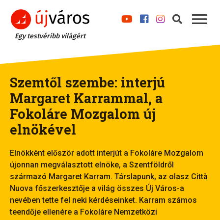
Egy testvéribb világért
Szemtől szembe: interjú
Margaret Karrammal, a
Fokoláre Mozgalom új
elnökével
Elnökként először adott interjút a Fokoláre Mozgalom
újonnan megválasztott elnöke, a Szentföldről
származó Margaret Karram. Társlapunk, az olasz Città
Nuova főszerkesztője a világ összes Új Város-a
nevében tette fel neki kérdéseinket. Karram számos
teendője ellenére a Fokoláre Nemzetközi