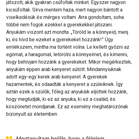
játszott, akik gyakran csúfoltak minket. Egyszer nagyon
kicsúfoltak. Sírva mentem haza, mert nagyon bántott a
viselkedésük és mérges voltam. Arra gondoltam, soha
többé nem fogok ezekkel a gyerekekkel játszani.
Anyukám viszont azt mondta: „Töröld le a könnyeid, menj
ki, és hívd be ezeket a gyerekeket hozzánk!” Úgy
emlékszem, mintha ma történt volna. Le kellett győzni az
egómat, a haragomat, letörölni a könnyeimet, és kimenni,
hogy behívjam hozzánk a gyerekeket. Mikor megérkeztek,
anyukám éppen arab kenyeret sütött. Mindannyiuknak
adott egy-egy kerek arab kenyeret. A gyerekek
hazamentek, és odaadták a kenyeret a szüleiknek. Így
aztán ezek a szülők, főleg az anyukáik eljöttek hozzánk,
hogy megtudják, ki ez az anyuka, ki ez a család, és
köszönetet mondjanak. Ez az esemény meghatározónak
bizonyult az életemben.
Megtanultam belőle, hogy a félelem