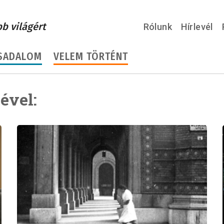
bb világért
Rólunk
Hírlevél
SADALOM
VELEM TÖRTÉNT
ével: