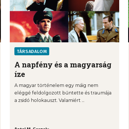
TÁRSADALOM
A napfény és a magyarság
íze
A magyar történelem egy máig nem
eléggé feldolgozott bűntette és traumája
a zsidó holokauszt. Valamiért ...
Antal M. Gergely