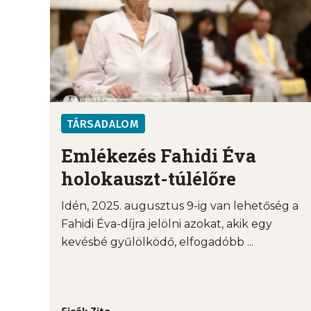
TÁRSADALOM
Emlékezés Fahidi Éva
holokauszt-túlélőre
Idén, 2025. augusztus 9-ig van lehetőség a
Fahidi Éva-díjra jelölni azokat, akik egy
kevésbé gyűlölködő, elfogadóbb ...
Sisák Zita