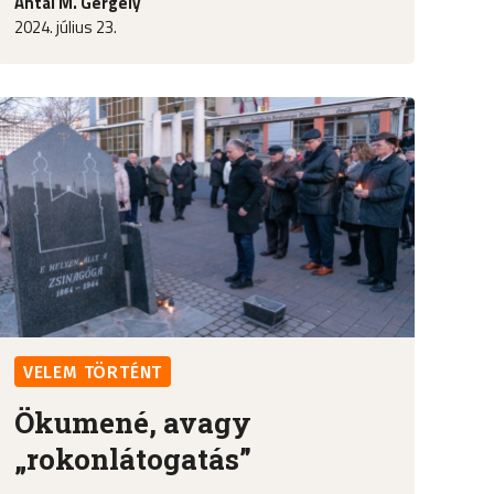
Antal M. Gergely
2024. július 23.
VELEM TÖRTÉNT
Ökumené, avagy
„rokonlátogatás”