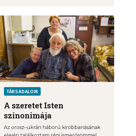
TÁRSADALOM
A szeretet Isten
szinonimája
Az orosz–ukrán háború kirobbanásának
elején találkoztam régi ismerősömmel,