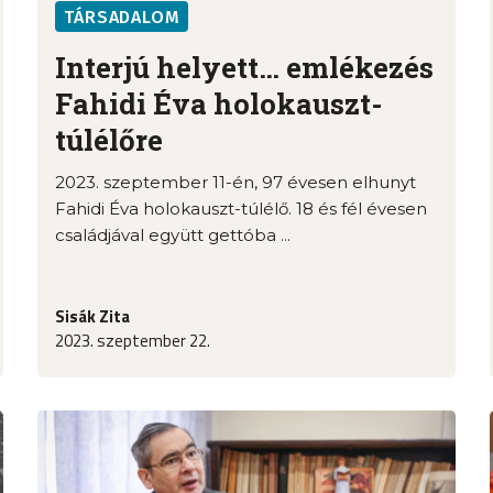
TÁRSADALOM
Interjú helyett… emlékezés
Fahidi Éva holokauszt-
túlélőre
2023. szeptember 11-én, 97 évesen elhunyt
Fahidi Éva holokauszt-túlélő. 18 és fél évesen
családjával együtt gettóba ...
Sisák Zita
2023. szeptember 22.