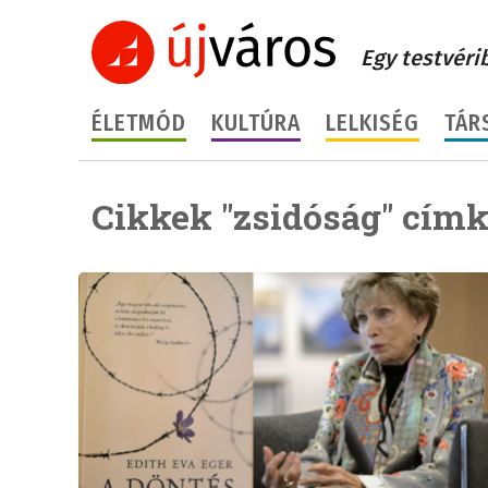
Egy testvéri
ÉLETMÓD
KULTÚRA
LELKISÉG
TÁR
Cikkek "zsidóság" címk