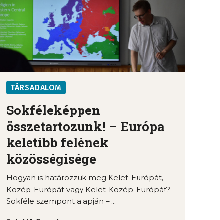
TÁRSADALOM
Sokféleképpen
összetartozunk! – Európa
keletibb felének
közösségisége
Hogyan is határozzuk meg Kelet-Európát,
Közép-Európát vagy Kelet-Közép-Európát?
Sokféle szempont alapján – ...