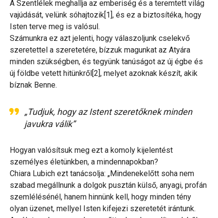
A Szentlélek meghallja az emberiség és a teremtett világ
vajúdását, velünk sóhajtozik[1], és ez a biztosítéka, hogy
Isten terve meg is valósul.
Számunkra ez azt jelenti, hogy válaszoljunk cselekvő
szeretettel a szeretetére, bízzuk magunkat az Atyára
minden szükségben, és tegyünk tanúságot az új égbe és
új földbe vetett hitünkről[2], melyet azoknak készít, akik
bíznak Benne.
„Tudjuk, hogy az Istent szeretőknek minden
javukra válik”
Hogyan valósítsuk meg ezt a komoly kijelentést
személyes életünkben, a mindennapokban?
Chiara Lubich ezt tanácsolja: „Mindenekelőtt soha nem
szabad megállnunk a dolgok pusztán külső, anyagi, profán
szemlélésénél, hanem hinnünk kell, hogy minden tény
olyan üzenet, mellyel Isten kifejezi szeretetét irántunk.