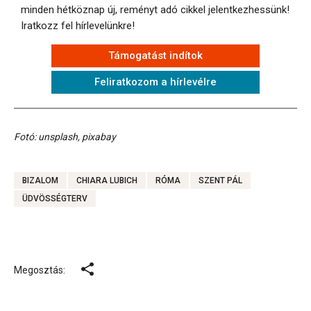
minden hétköznap új, reményt adó cikkel jelentkezhessünk!
Iratkozz fel hírlevelünkre!
Támogatást indítok
Feliratkozom a hírlevélre
Fotó: unsplash, pixabay
BIZALOM
CHIARA LUBICH
RÓMA
SZENT PÁL
ÜDVÖSSÉGTERV
Megosztás: