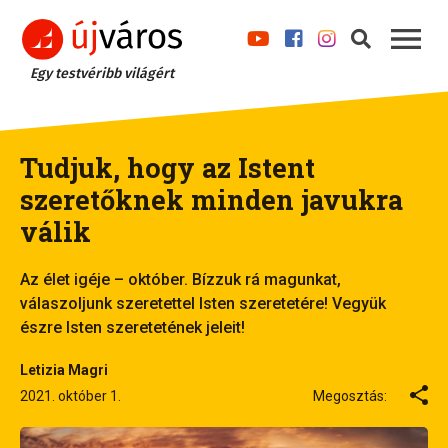
Egy testvéribb világért
Tudjuk, hogy az Istent
szeretőknek minden javukra
válik
Az élet igéje – október. Bízzuk rá magunkat,
válaszoljunk szeretettel Isten szeretetére! Vegyük
észre Isten szeretetének jeleit!
Letizia Magri
2021. október 1.
Megosztás: