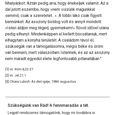
Miatyánkot. Aztán pedig arra, hogy énekeljek valamit. Az a
dal jutott eszembe, hogy »nem viszünk magunkkal
semmit, csak a szeretetet…«. A többi lakó csak figyelt
bennünket. Az asszony boldog volt és annyit mondott:
»Isten áldjon meg téged, gyermekem!« Rövid idővel utána
pedig elhunyt. Mindenképpen el kellett bocsátaniuk, mert
elhagytam a konyha területét. A családom távol él,
szükségük van a támogatásomra, mégis béke és öröm
van bennem, mert válaszoltam Istennek, és az az asszony
nem maradt egyedül élete legfontosabb pillanatában.”
[1] vö. Róm 8,22-27
[2] vö. Jel 21,1
[3] Chiara Lubich: Az élet igéje, 1984. augusztus
Szükségünk van Rád! A fennmaradás a tét.
Legyél rendszeres támogatónk, hogy mi továbbra is