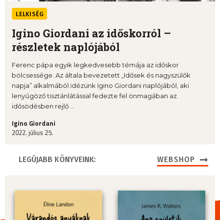
LELKISÉG
Igino Giordani az időskorról –
részletek naplójából
Ferenc pápa egyik legkedvesebb témája az időskor
bölcsessége. Az általa bevezetett „Idősek és nagyszülők
napja” alkalmából idézünk Igino Giordani naplójából, aki
lenyűgöző tisztánlátással fedezte fel önmagában az
idősödésben rejlő ...
Igino Giordani
2022. július 25.
LEGÚJABB KÖNYVEINK:
WEBSHOP