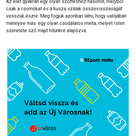
Az élet gyakran egy olyan szőtteshez hasonlít, melyből
csak a csomókat és a kusza szálak összevisszaságát
vesszük észre. Meg fogjuk azonban látni, hogy valójában
mennyire más: egy olyan csodálatos minta, melyet Isten
szeretete sző majd hitünkre alapozva.