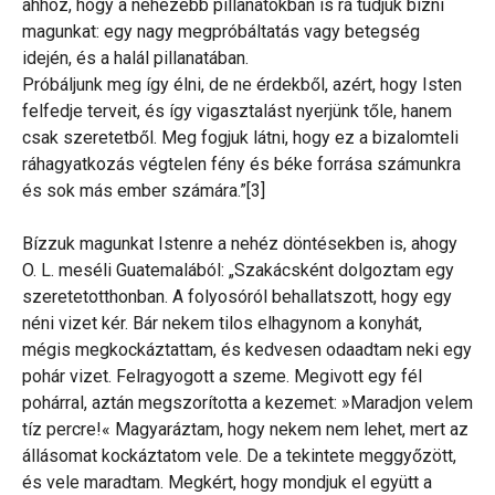
ahhoz, hogy a nehezebb pillanatokban is rá tudjuk bízni
magunkat: egy nagy megpróbáltatás vagy betegség
idején, és a halál pillanatában.
Próbáljunk meg így élni, de ne érdekből, azért, hogy Isten
felfedje terveit, és így vigasztalást nyerjünk tőle, hanem
csak szeretetből. Meg fogjuk látni, hogy ez a bizalomteli
ráhagyatkozás végtelen fény és béke forrása számunkra
és sok más ember számára.”[3]
Bízzuk magunkat Istenre a nehéz döntésekben is, ahogy
O. L. meséli Guatemalából: „Szakácsként dolgoztam egy
szeretetotthonban. A folyosóról behallatszott, hogy egy
néni vizet kér. Bár nekem tilos elhagynom a konyhát,
mégis megkockáztattam, és kedvesen odaadtam neki egy
pohár vizet. Felragyogott a szeme. Megivott egy fél
pohárral, aztán megszorította a kezemet: »Maradjon velem
tíz percre!« Magyaráztam, hogy nekem nem lehet, mert az
állásomat kockáztatom vele. De a tekintete meggyőzött,
és vele maradtam. Megkért, hogy mondjuk el együtt a