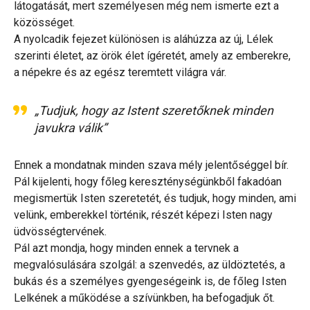
látogatását, mert személyesen még nem ismerte ezt a
közösséget.
A nyolcadik fejezet különösen is aláhúzza az új, Lélek
szerinti életet, az örök élet ígéretét, amely az emberekre,
a népekre és az egész teremtett világra vár.
„Tudjuk, hogy az Istent szeretőknek minden
javukra válik”
Ennek a mondatnak minden szava mély jelentőséggel bír.
Pál kijelenti, hogy főleg kereszténységünkből fakadóan
megismertük Isten szeretetét, és tudjuk, hogy minden, ami
velünk, emberekkel történik, részét képezi Isten nagy
üdvösségtervének.
Pál azt mondja, hogy minden ennek a tervnek a
megvalósulására szolgál: a szenvedés, az üldöztetés, a
bukás és a személyes gyengeségeink is, de főleg Isten
Lelkének a működése a szívünkben, ha befogadjuk őt.