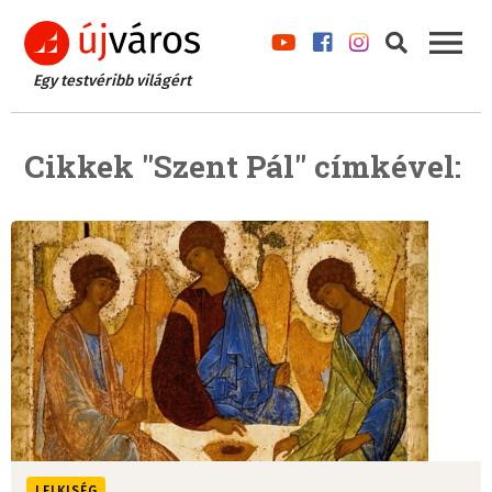
Egy testvéribb világért
Cikkek "Szent Pál" címkével:
LELKISÉG