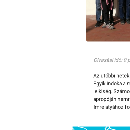
Olvasási idő: 9 
Az utóbbi hetek
Egyik indoka a 
lelkiség. Számos
apropóján nem
Imre atyához fo