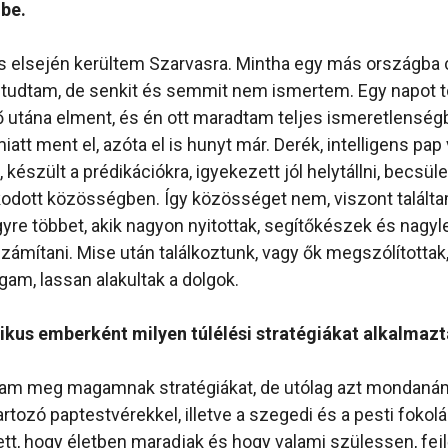
be.
s elsején kerültem Szarvasra. Mintha egy más országb
t tudtam, de senkit és semmit nem ismertem. Egy napot t
 utána elment, és én ott maradtam teljes ismeretlensé
att ment el, azóta el is hunyt már. Derék, intelligens pap vo
, készült a prédikációkra, igyekezett jól helytállni, becsül
dott közösségben. Így közösséget nem, viszont találtam
yre többet, akik nagyon nyitottak, segítőkészek és nagyle
számítani. Mise után találkoztunk, vagy ők megszólítottak
m, lassan alakultak a dolgok.
kus emberként milyen túlélési stratégiákat alkalmazt
m meg magamnak stratégiákat, de utólag azt mondanám,
tozó paptestvérekkel, illetve a szegedi és a pesti fokolár
ett, hogy életben maradjak és hogy valami szülessen, fejl