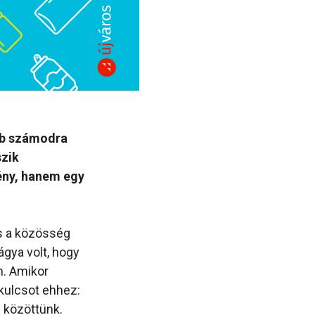
bb számodra
szik
ény, hanem egy
és a közösség
gya volt, hogy
m. Amikor
kulcsot ehhez:
 közöttünk.