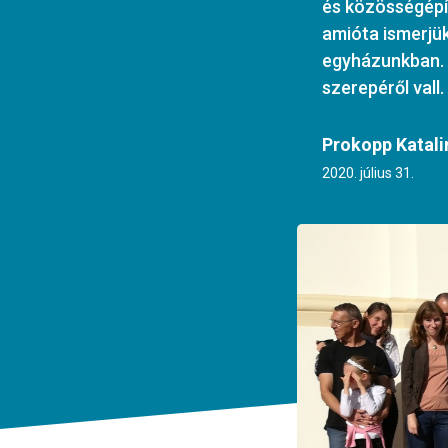
és közösségépít
amióta ismerjük,
egyházunkban. A
szerepéről vall.
Prokopp Katali
2020. július 31.