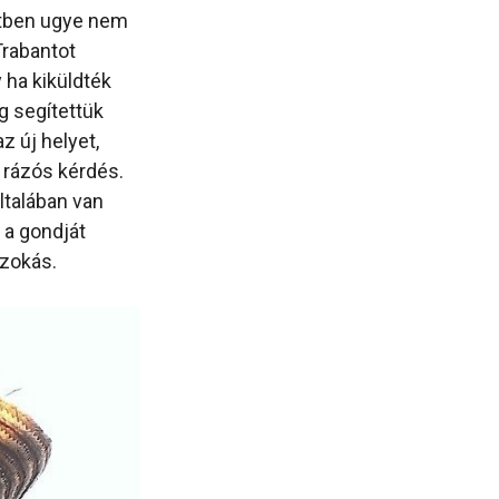
etben ugye nem
Trabantot
 ha kiküldték
g segítettük
z új helyet,
y rázós kérdés.
ltalában van
 a gondját
zokás.