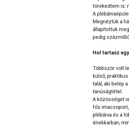
törekedtem is: m
A plébániaépület
Megnéztük a ház
állapítottuk meg
pedig százmilli
Hol tartasz egy
Többször volt l
külső, praktiku
talál, aki belép
tanúságtétel.
A közösséget is
fős imacsoport,
plébánia és a t
énekkarban, min