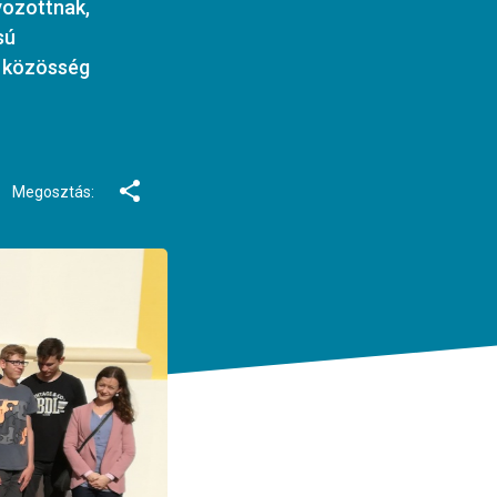
lyozottnak,
sú
 a közösség
Megosztás: