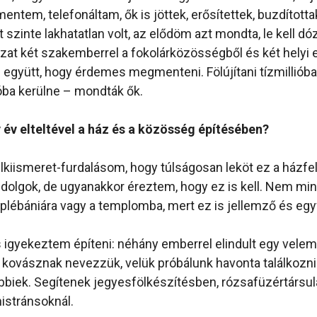
entem, telefonáltam, ők is jöttek, erősítettek, buzdította
 szinte lakhatatlan volt, az elődöm azt mondta, le kell dóz
at két szakemberrel a fokolárközösségből és két helyi e
 együtt, hogy érdemes megmenteni. Fölújítani tízmillióba,
óba kerülne – mondták ők.
 év elteltével a ház és a közösség építésében?
elkiismeret-furdalásom, hogy túlságosan leköt ez a házfel
s dolgok, de ugyanakkor éreztem, hogy ez is kell. Nem mi
 a plébániára vagy a templomba, mert ez is jellemző és egy
 igyekeztem építeni: néhány emberrel elindult egy velem
 kovásznak nevezzük, velük próbálunk havonta találkozni
öbbiek. Segítenek jegyesfölkészítésben, rózsafüzértársul
istránsoknál.