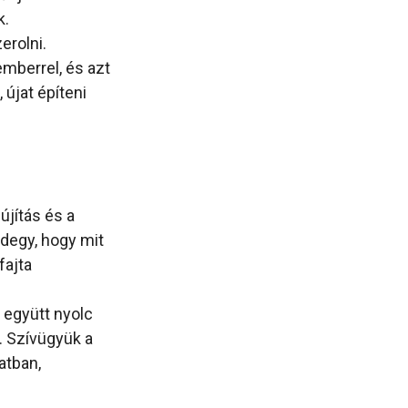
k.
erolni.
mberrel, és azt
 újat építeni
újítás és a
ndegy, hogy mit
fajta
 együtt nyolc
. Szívügyük a
atban,