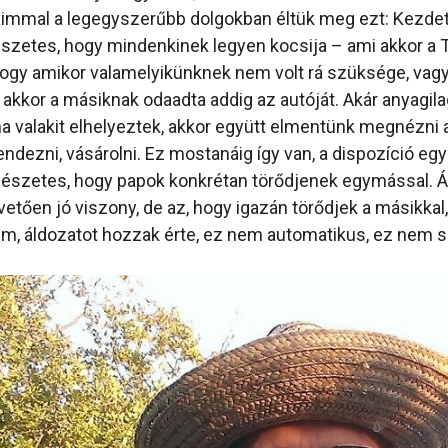
aimmal a legegyszerűbb dolgokban éltük meg ezt: Kezd
észetes, hogy mindenkinek legyen kocsija – ami akkor a 
hogy amikor valamelyikünknek nem volt rá szüksége, vagy
 akkor a másiknak odaadta addig az autóját. Akár anyagila
a valakit elhelyeztek, akkor együtt elmentünk megnézni a
ndezni, vásárolni. Ez mostanáig így van, a dispozíció eg
észetes, hogy papok konkrétan törődjenek egymással. Á
etően jó viszony, de az, hogy igazán törődjek a másikkal,
, áldozatot hozzak érte, ez nem automatikus, ez nem s