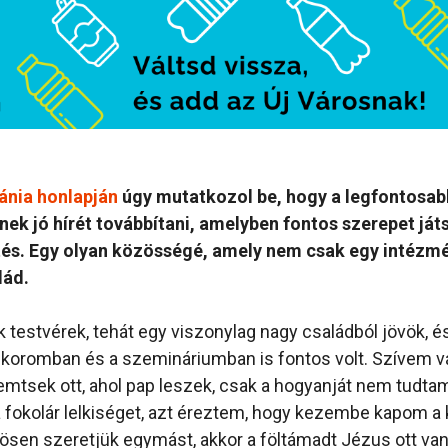
ánia honlapján
úgy mutatkozol be, hogy a legfontosa
nek jó hírét továbbítani, amelyben fontos szerepet ját
és. Egy olyan közösségé, amely nem csak egy intézm
lád.
testvérek, tehát egy viszonylag nagy családból jövök, 
koromban és a szemináriumban is fontos volt. Szívem vá
mtsek ott, ahol pap leszek, csak a hogyanját nem tudta
okolár lelkiséget, azt éreztem, hogy kezembe kapom a 
sen szeretjük egymást, akkor a föltámadt Jézus ott van