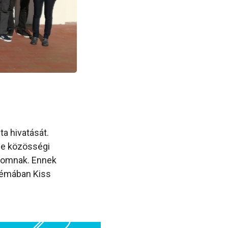
ta hivatását.
ége közösségi
galomnak. Ennek
témában Kiss