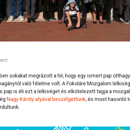
perc
ben sokakat megrázott a hír, hogy egy ismert pap otthagy
magánytól való félelme volt. A Fokoláre Mozgalom lelkis
 pap is éli ezt a lelkiséget és elkötelezett tagja a moz
rég
Nagy Károly atyával beszélgettünk
, és most hasonló 
rdultunk.