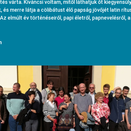
és várta. Kíváncsi voltam, mitől láthatjuk őt kiegyensú
 és merre látja a cölibátust élő papság jövőjét latin rítu
z elmúlt év történéseiről, papi életről, papnevelésről,
n