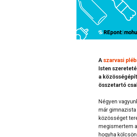
A
szarvasi pléb
Isten szereteté
a közösségépít
összetartó csa
Négyen vagyunk 
már gimnazista 
közösséget tere
megismertem a f
hogyha kölcsönö