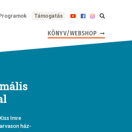
Programok
Támogatás
KÖNYV/WEBSHOP
rmális
al
 Kiss Imre
zarvason ház-