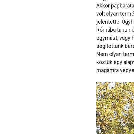
Akkor papbarát
volt olyan term
jelentette. Úgy
Rómába tanulni,
egymást, vagy h
segítettünk bere
Nem olyan term
köztük egy alapv
magamra vegyem