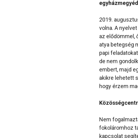
egyházmegyéd
2019. augusztu
volna. A nyelve
az elődömmel, ő
atya betegség mi
papi feladatokat
de nem gondolko
embert, majd eg
akikre lehetett 
hogy érzem maga
Közösségcentri
Nem fogalmazta
fokoláromhoz tar
kapcsolat segít