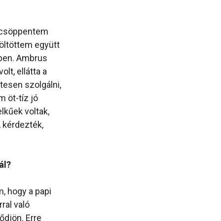
a csöppentem
öltöttem együtt
gben. Ambrus
lt, ellátta a
etesen szolgálni,
 öt-tíz jó
lkűek voltak,
, kérdezték,
ál?
 hogy a papi
ral való
ődjön. Erre