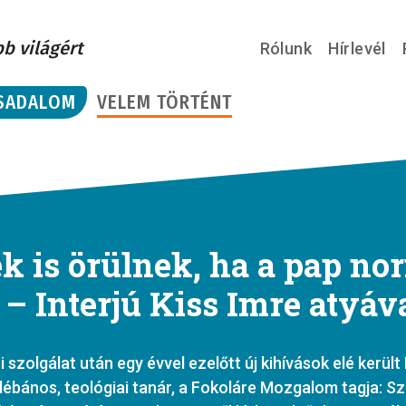
bb világért
Rólunk
Hírlevél
SADALOM
VELEM TÖRTÉNT
k is örülnek, ha a pap no
– Interjú Kiss Imre atyáv
 szolgálat után egy évvel ezelőtt új kihívások elé került
plébános, teológiai tanár, a Fokoláre Mozgalom tagja: S