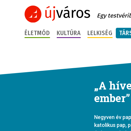
Egy testvéri
ÉLETMÓD
KULTÚRA
LELKISÉG
TÁR
„A híve
ember” 
Negyven év papi
katolikus pap, 