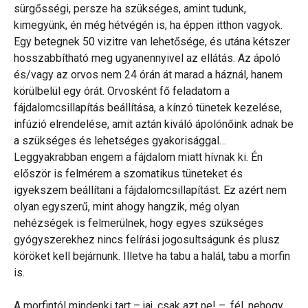
sürgősségi, persze ha szükséges, amint tudunk,
kimegyünk, én még hétvégén is, ha éppen itthon vagyok.
Egy betegnek 50 vizitre van lehetősége, és utána kétszer
hosszabbítható meg ugyanennyivel az ellátás. Az ápoló
és/vagy az orvos nem 24 órán át marad a háznál, hanem
körülbelül egy órát. Orvosként fő feladatom a
fájdalomcsillapítás beállítása, a kínzó tünetek kezelése,
infúzió elrendelése, amit aztán kiváló ápolónőink adnak be
a szükséges és lehetséges gyakorisággal…
Leggyakrabban engem a fájdalom miatt hívnak ki. Én
először is felmérem a szomatikus tüneteket és
igyekszem beállítani a fájdalomcsillapítást. Ez azért nem
olyan egyszerű, mint ahogy hangzik, még olyan
nehézségek is felmerülnek, hogy egyes szükséges
gyógyszerekhez nincs felírási jogosultságunk és plusz
köröket kell bejárnunk. Illetve ha tabu a halál, tabu a morfin
is.
A morfintól mindenki tart – jaj, csak azt ne! –, fél, nehogy