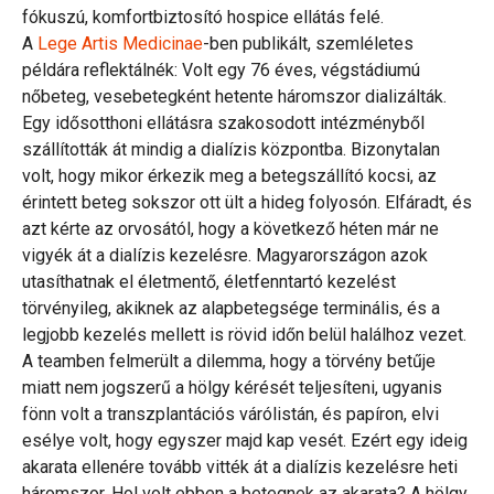
fókuszú, komfortbiztosító hospice ellátás felé.
A
Lege Artis Medicinae
-ben publikált, szemléletes
példára reflektálnék: Volt egy 76 éves, végstádiumú
nőbeteg, vesebetegként hetente háromszor dializálták.
Egy idősotthoni ellátásra szakosodott intézményből
szállították át mindig a dialízis központba. Bizonytalan
volt, hogy mikor érkezik meg a betegszállító kocsi, az
érintett beteg sokszor ott ült a hideg folyosón. Elfáradt, és
azt kérte az orvosától, hogy a következő héten már ne
vigyék át a dialízis kezelésre. Magyarországon azok
utasíthatnak el életmentő, életfenntartó kezelést
törvényileg, akiknek az alapbetegsége terminális, és a
legjobb kezelés mellett is rövid időn belül halálhoz vezet.
A teamben felmerült a dilemma, hogy a törvény betűje
miatt nem jogszerű a hölgy kérését teljesíteni, ugyanis
fönn volt a transzplantációs várólistán, és papíron, elvi
esélye volt, hogy egyszer majd kap vesét. Ezért egy ideig
akarata ellenére tovább vitték át a dialízis kezelésre heti
háromszor. Hol volt ebben a betegnek az akarata? A hölgy