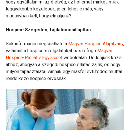
hogy egyáltalán mi az életvég, az hol érhet minket, mik a
leggyakoribb kezelések, jelen lehet-e más, vagy
magányban kell, hogy elmúljunk?…
Hospice Szegeden, fájdalomcsillapítás
Sok információ megtalálható a
Magyar Hospice Alapítvány
,
valamint a hospice szolgálatokat összefogó
Magyar
Hospice-Palliatív Egyesület
weboldalán. De lépjünk közel
ahhoz, ahogyan a szegedi hospice ellátás zajlik, és hogy
milyen tapasztalatai vannak egy másfél évtizedes múlttal
rendelkező hospice orvosnak.