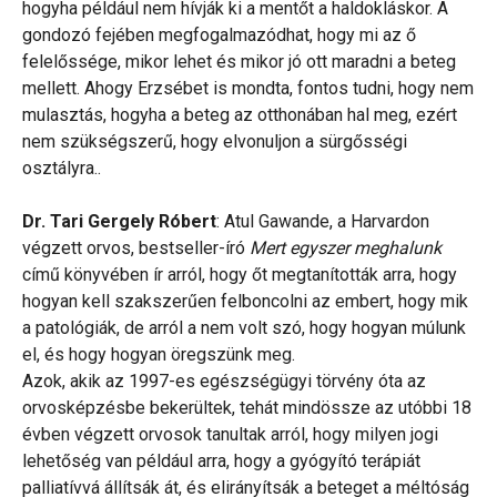
hogyha például nem hívják ki a mentőt a haldokláskor. A
gondozó fejében megfogalmazódhat, hogy mi az ő
felelőssége, mikor lehet és mikor jó ott maradni a beteg
mellett. Ahogy Erzsébet is mondta, fontos tudni, hogy nem
mulasztás, hogyha a beteg az otthonában hal meg, ezért
nem szükségszerű, hogy elvonuljon a sürgősségi
osztályra..
Dr. Tari Gergely Róbert
: Atul Gawande, a Harvardon
végzett orvos, bestseller-író
Mert egyszer meghalunk
című könyvében ír arról, hogy őt megtanították arra, hogy
hogyan kell szakszerűen felboncolni az embert, hogy mik
a patológiák, de arról a nem volt szó, hogy hogyan múlunk
el, és hogy hogyan öregszünk meg.
Azok, akik az 1997-es egészségügyi törvény óta az
orvosképzésbe bekerültek, tehát mindössze az utóbbi 18
évben végzett orvosok tanultak arról, hogy milyen jogi
lehetőség van például arra, hogy a gyógyító terápiát
palliatívvá állítsák át, és elirányítsák a beteget a méltóság