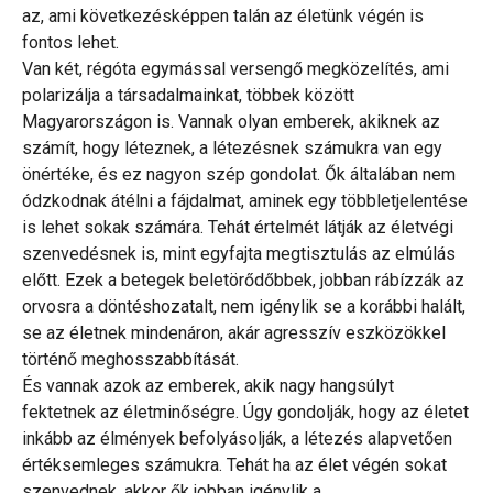
az, ami következésképpen talán az életünk végén is
fontos lehet.
Van két, régóta egymással versengő megközelítés, ami
polarizálja a társadalmainkat, többek között
Magyarországon is. Vannak olyan emberek, akiknek az
számít, hogy léteznek, a létezésnek számukra van egy
önértéke, és ez nagyon szép gondolat. Ők általában nem
ódzkodnak átélni a fájdalmat, aminek egy többletjelentése
is lehet sokak számára. Tehát értelmét látják az életvégi
szenvedésnek is, mint egyfajta megtisztulás az elmúlás
előtt. Ezek a betegek beletörődőbbek, jobban rábízzák az
orvosra a döntéshozatalt, nem igénylik se a korábbi halált,
se az életnek mindenáron, akár agresszív eszközökkel
történő meghosszabbítását.
És vannak azok az emberek, akik nagy hangsúlyt
fektetnek az életminőségre. Úgy gondolják, hogy az életet
inkább az élmények befolyásolják, a létezés alapvetően
értéksemleges számukra. Tehát ha az élet végén sokat
szenvednek, akkor ők jobban igénylik a