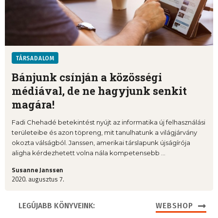
TÁRSADALOM
Bánjunk csínján a közösségi
médiával, de ne hagyjunk senkit
magára!
Fadi Chehadé betekintést nyújt az informatika új felhasználási
területeibe és azon töpreng, mit tanulhatunk a világjárvány
okozta válságból. Janssen, amerikai társlapunk újságírója
aligha kérdezhetett volna nála kompetensebb ...
Susanne Janssen
2020. augusztus 7.
LEGÚJABB KÖNYVEINK:
WEBSHOP