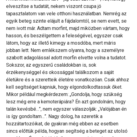
elveszítse a tudatát, nekem viszont csupa jó
tapasztalatom van vele otthoni használatban. Nemrég az
egyik beteg szinte elájult a fájdalomtól, se nem evett, se
nem ivott már. Adtam morfint, majd miközben vártam, hogy
hasson, és beszélgettem a feleségével, egyszer csak
látom, hogy az illető kimegy a mosdóba, mert máris
jobban lett. Nem emlékszem olyanra, hogy a személyre
szabott adagolással adott morfin elvette volna a tudatot.
Sokszor, az egyszerű családokban is, sok
érzékenységgel és okossággal találkozom a saját
életükre és a szeretteik életére vonatkozóan. Csak ahhoz
kell segítséget kapniuk, hogy elgondolkodtassuk őket.
Mikor például megkérdezem: „Gondolja, hogy szükség
lesz még erre a kemoterápiára? Én azt gondolnám, hogy
talán kevésbé…”, nem egyszer válaszolják: „Valójában én
is így gondoltam…”. Nagy dolog, ha szeretik a
hozzátartozóikat, de gyakran még ebben az esetben
sincs előttük példa, hogyan segítség a beteget az utolsó