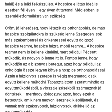
halál) és a lelki felkészülés. A hospice ellátás ideális
esetben fél éven – egy éven át tartana! Még ebben is
szemléletformálásra van szükség.
Öröm, jó lehetőség, hogy létezik az otthonápolás, de más
hospice szolgálatokra is szükség lenne Szegeden: sok
más szakemberrel és önkéntessel együtt dolgozó
hospice teamre, hospice házra, mobil teamre… A hospice
teamet nem is kellene kitalálni, mert például Pécsett
működik, és nagyon jó lenne itt is. Fontos lenne, hogy
működjön az a bizonyos betegút, azaz hogy például az
onkológia össze legyen kötve a hospice otthonápolással.
Aztán a háziorvos szerepe is végig megmarad, csak
együtt kellene működni. Tapasztalatom szerint mindig az
együttműködésből, a visszajelzésekből származnak jó
döntések – merthogy dolgozunk azon, hogy ezek a
betegutak, amik nem nagyon léteznek, kiépüljenek, és
vannak már szakorvosok, háziorvosok, akikkel jó az