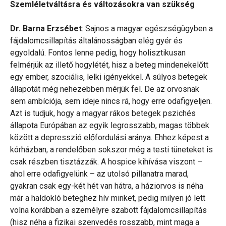
Szemléletváltásra és változásokra van szükség
Dr. Barna Erzsébet
: Sajnos a magyar egészségügyben a
fájdalomcsillapítás általánosságban elég gyér és
egyoldalú. Fontos lenne pedig, hogy holisztikusan
felmérjük az illető hogylétét, hisz a beteg mindenekelőtt
egy ember, szociális, lelki igényekkel. A súlyos betegek
állapotát még nehezebben mérjük fel. De az orvosnak
sem ambíciója, sem ideje nincs rá, hogy erre odafigyeljen.
Azt is tudjuk, hogy a magyar rákos betegek pszichés
állapota Európában az egyik legrosszabb, magas többek
között a depresszió előfordulási aránya. Ehhez képest a
kórházban, a rendelőben sokszor még a testi tüneteket is
csak részben tisztázzák. A hospice kihívása viszont –
ahol erre odafigyelünk – az utolsó pillanatra marad,
gyakran csak egy-két hét van hátra, a háziorvos is néha
már a haldokló beteghez hív minket, pedig milyen jó lett
volna korábban a személyre szabott fájdalomcsillapítás
(hisz néha a fizikai szenvedés rosszabb, mint maga a