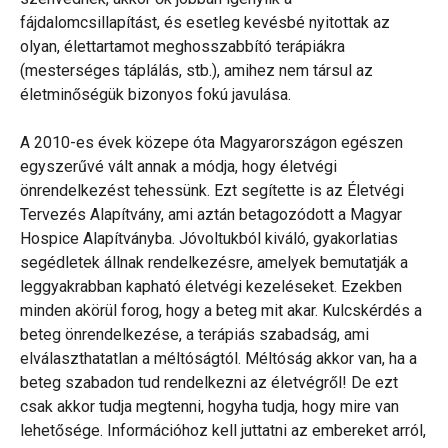
fájdalomcsillapítást, és esetleg kevésbé nyitottak az
olyan, élettartamot meghosszabbító terápiákra
(mesterséges táplálás, stb.), amihez nem társul az
életminőségük bizonyos fokú javulása.
A 2010-es évek közepe óta Magyarországon egészen
egyszerűvé vált annak a módja, hogy életvégi
önrendelkezést tehessünk. Ezt segítette is az Életvégi
Tervezés Alapítvány, ami aztán betagozódott a Magyar
Hospice Alapítványba. Jóvoltukból kiváló, gyakorlatias
segédletek állnak rendelkezésre, amelyek bemutatják a
leggyakrabban kapható életvégi kezeléseket. Ezekben
minden akörül forog, hogy a beteg mit akar. Kulcskérdés a
beteg önrendelkezése, a terápiás szabadság, ami
elválaszthatatlan a méltóságtól. Méltóság akkor van, ha a
beteg szabadon tud rendelkezni az életvégről! De ezt
csak akkor tudja megtenni, hogyha tudja, hogy mire van
lehetősége. Információhoz kell juttatni az embereket arról,