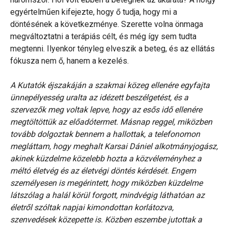
egyértelműen kifejezte, hogy ő tudja, hogy mi a
döntésének a következménye. Szerette volna önmaga
megváltoztatni a terápiás célt, és még így sem tudta
megtenni. Ilyenkor tényleg elveszik a beteg, és az ellátás
fókusza nem ő, hanem a kezelés.
A Kutatók éjszakáján a szakmai közeg ellenére egyfajta
ünnepélyesség uralta az idézett beszélgetést, és a
szervezők meg voltak lepve, hogy az esős idő ellenére
megtöltöttük az előadótermet. Másnap reggel, miközben
tovább dolgoztak bennem a hallottak, a telefonomon
megláttam, hogy meghalt Karsai Dániel alkotmányjogász,
akinek küzdelme közelebb hozta a közvéleményhez a
méltó életvég és az életvégi döntés kérdését. Engem
személyesen is megérintett, hogy miközben küzdelme
látszólag a halál körül forgott, mindvégig láthatóan az
életről szóltak napjai kimondottan korlátozva,
szenvedések közepette is. Közben eszembe jutottak a