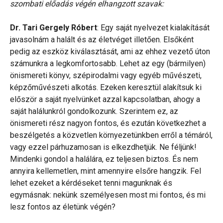
szombati előadás végén elhangzott szavak:
Dr. Tari Gergely Róbert
: Egy saját nyelvezet kialakítását
javasolnám a halált és az életvéget illetően. Elsőként
pedig az eszköz kiválasztását, ami az ehhez vezető úton
számunkra a legkomfortosabb. Lehet az egy (bármilyen)
önismereti könyv, szépirodalmi vagy egyéb művészeti,
képzőművészeti alkotás. Ezeken keresztül alakítsuk ki
először a saját nyelvünket azzal kapcsolatban, ahogy a
saját halálunkról gondolkozunk. Szerintem ez, az
önismereti rész nagyon fontos, és ezután következhet a
beszélgetés a közvetlen környezetünkben erről a témáról,
vagy ezzel párhuzamosan is elkezdhetjük. Ne féljünk!
Mindenki gondol a halálára, ez teljesen biztos. És nem
annyira kellemetlen, mint amennyire elsőre hangzik. Fel
lehet ezeket a kérdéseket tenni magunknak és
egymásnak: nekünk személyesen most mi fontos, és mi
lesz fontos az életünk végén?