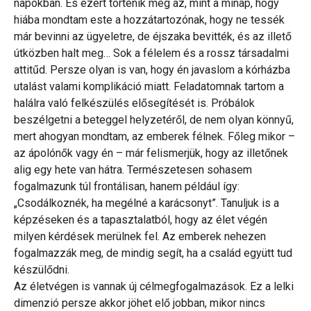
napokban. És ezért történik meg az, mint a minap, hogy
hiába mondtam este a hozzátartozónak, hogy ne tessék
már bevinni az ügyeletre, de éjszaka bevitték, és az illető
útközben halt meg… Sok a félelem és a rossz társadalmi
attitűd. Persze olyan is van, hogy én javaslom a kórházba
utalást valami komplikáció miatt. Feladatomnak tartom a
halálra való felkészülés elősegítését is. Próbálok
beszélgetni a beteggel helyzetéről, de nem olyan könnyű,
mert ahogyan mondtam, az emberek félnek. Főleg mikor –
az ápolónők vagy én – már felismerjük, hogy az illetőnek
alig egy hete van hátra. Természetesen sohasem
fogalmazunk túl frontálisan, hanem például így:
„Csodálkoznék, ha megélné a karácsonyt”. Tanuljuk is a
képzéseken és a tapasztalatból, hogy az élet végén
milyen kérdések merülnek fel. Az emberek nehezen
fogalmazzák meg, de mindig segít, ha a család együtt tud
készülődni.
Az életvégen is vannak új célmegfogalmazások. Ez a lelki
dimenzió persze akkor jöhet elő jobban, mikor nincs