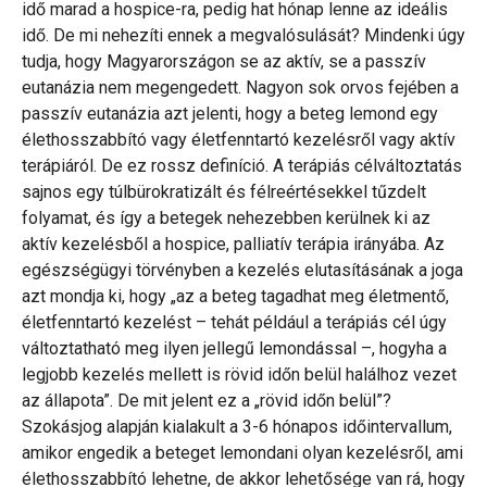
idő marad a hospice-ra, pedig hat hónap lenne az ideális
idő. De mi nehezíti ennek a megvalósulását? Mindenki úgy
tudja, hogy Magyarországon se az aktív, se a passzív
eutanázia nem megengedett. Nagyon sok orvos fejében a
passzív eutanázia azt jelenti, hogy a beteg lemond egy
élethosszabbító vagy életfenntartó kezelésről vagy aktív
terápiáról. De ez rossz definíció. A terápiás célváltoztatás
sajnos egy túlbürokratizált és félreértésekkel tűzdelt
folyamat, és így a betegek nehezebben kerülnek ki az
aktív kezelésből a hospice, palliatív terápia irányába. Az
egészségügyi törvényben a kezelés elutasításának a joga
azt mondja ki, hogy „az a beteg tagadhat meg életmentő,
életfenntartó kezelést – tehát például a terápiás cél úgy
változtatható meg ilyen jellegű lemondással –, hogyha a
legjobb kezelés mellett is rövid időn belül halálhoz vezet
az állapota”. De mit jelent ez a „rövid időn belül”?
Szokásjog alapján kialakult a 3-6 hónapos időintervallum,
amikor engedik a beteget lemondani olyan kezelésről, ami
élethosszabbító lehetne, de akkor lehetősége van rá, hogy