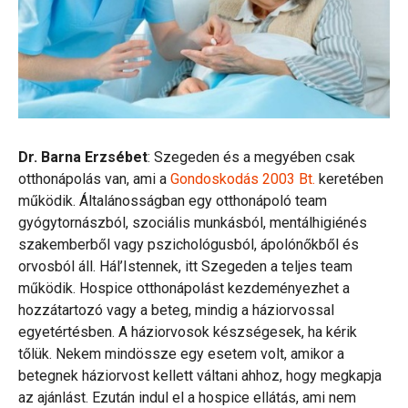
Dr. Barna Erzsébet
: Szegeden és a megyében csak
otthonápolás van, ami a
Gondoskodás 2003 Bt.
keretében
működik. Általánosságban egy otthonápoló team
gyógytornászból, szociális munkásból, mentálhigiénés
szakemberből vagy pszichológusból, ápolónőkből és
orvosból áll. Hál’Istennek, itt Szegeden a teljes team
működik. Hospice otthonápolást kezdeményezhet a
hozzátartozó vagy a beteg, mindig a háziorvossal
egyetértésben. A háziorvosok készségesek, ha kérik
tőlük. Nekem mindössze egy esetem volt, amikor a
betegnek háziorvost kellett váltani ahhoz, hogy megkapja
az ajánlást. Ezután indul el a hospice ellátás, ami nem