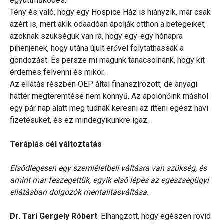
együttműködés.
Tény és való, hogy egy Hospice Ház is hiányzik, már csak
azért is, mert akik odaadóan ápolják otthon a betegeiket,
azoknak szükségük van rá, hogy egy-egy hónapra
pihenjenek, hogy utána újult erővel folytathassák a
gondozást. És persze mi magunk tanácsolnánk, hogy kit
érdemes felvenni és mikor.
Az ellátás részben OEP által finanszírozott, de anyagi
háttér megteremtése nem könnyű. Az ápolónőink máshol
egy pár nap alatt meg tudnák keresni az itteni egész havi
fizetésüket, és ez mindegyikünkre igaz.
Terápiás cél változtatás
Elsődlegesen egy szemléletbeli váltásra van szükség, és
amint már feszegettük, egyik első lépés az egészségügyi
ellátásban dolgozók mentalitásváltása.
Dr. Tari Gergely Róbert
: Elhangzott, hogy egészen rövid