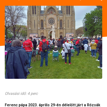
Olvasási idő: 4 perc
Ferenc pápa 2023. április 29-én délelőtt járt a Rózsák