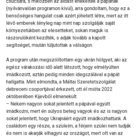
csúcsára, s miközben az áldást énekelték a pápának
(nyilvánvalóan programon kívül), arra gondoltam, hogy ez a
bensőséges hangulat csak azért jöhetett létre, mert az itt
lévő emberek tényleg nap mint nap szolgálják saját
környezetükben az elesetteket, sokan maguk is
rászorulóként kezdték, s adják tovább a kapott
segítséget, miután túljutottak a válságon.
A program után megszólítottam egy ukrán hölgyet, aki az
egész várakozási idő alatt látszott, hogy elmélyülten
imádkozott, aztán pedig minden idegszálával a pápát
hallgatta. Mint elmondta, a Máltai Szeretetszolgálat
debreceni csoportjával érkezett, ott él mióta 2022
októberében Kijevből elmenekült.
– Nekem nagyon sokat jelentett a pápával együtt
imádkozni, mert én súlyos beteg vagyok és az is nagyon
sokat jelentett, hogy Ukrajnáért együtt imádkozhattunk. A
családom egy része, a szüleim, a férjem szülei nem tudják
és nem is akarják elhagyni az országot, mert ott van az