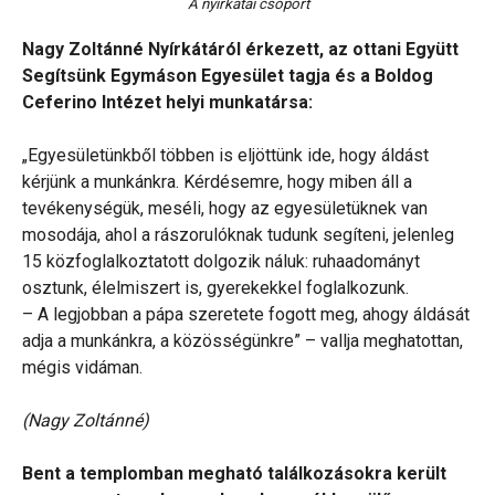
A nyírkátai csoport
Nagy Zoltánné Nyírkátáról érkezett, az ottani Együtt
Segítsünk Egymáson Egyesület tagja és a Boldog
Ceferino Intézet helyi munkatársa:
„Egyesületünkből többen is eljöttünk ide, hogy áldást
kérjünk a munkánkra. Kérdésemre, hogy miben áll a
tevékenységük, meséli, hogy az egyesületüknek van
mosodája, ahol a rászorulóknak tudunk segíteni, jelenleg
15 közfoglalkoztatott dolgozik náluk: ruhaadományt
osztunk, élelmiszert is, gyerekekkel foglalkozunk.
– A legjobban a pápa szeretete fogott meg, ahogy áldását
adja a munkánkra, a közösségünkre” – vallja meghatottan,
mégis vidáman.
(Nagy Zoltánné)
Bent a templomban megható találkozásokra került