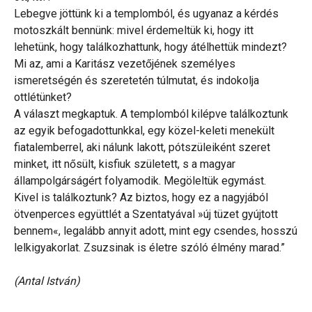
Lebegve jöttünk ki a templomból, és ugyanaz a kérdés
motoszkált bennünk: mivel érdemeltük ki, hogy itt
lehetünk, hogy találkozhattunk, hogy átélhettük mindezt?
Mi az, ami a Karitász vezetőjének személyes
ismeretségén és szeretetén túlmutat, és indokolja
ottlétünket?
A választ megkaptuk. A templomból kilépve találkoztunk
az egyik befogadottunkkal, egy közel-keleti menekült
fiatalemberrel, aki nálunk lakott, pótszüleiként szeret
minket, itt nősült, kisfiuk született, s a magyar
állampolgárságért folyamodik. Megöleltük egymást.
Kivel is találkoztunk? Az biztos, hogy ez a nagyjából
ötvenperces együttlét a Szentatyával »új tüzet gyújtott
bennem«, legalább annyit adott, mint egy csendes, hosszú
lelkigyakorlat. Zsuzsinak is életre szóló élmény marad.”
(Antal István)