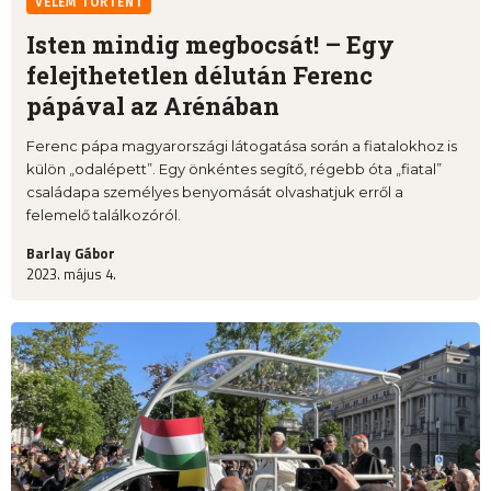
VELEM TÖRTÉNT
Isten mindig megbocsát! – Egy
felejthetetlen délután Ferenc
pápával az Arénában
Ferenc pápa magyarországi látogatása során a fiatalokhoz is
külön „odalépett”. Egy önkéntes segítő, régebb óta „fiatal”
családapa személyes benyomását olvashatjuk erről a
felemelő találkozóról.
Barlay Gábor
2023. május 4.