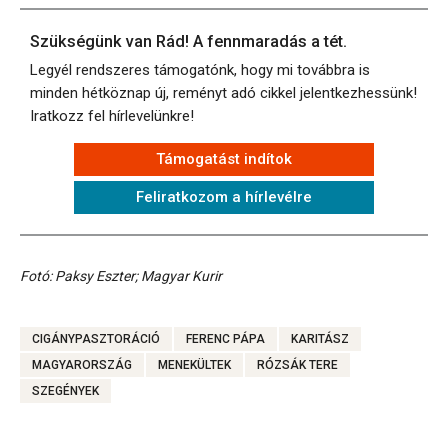
Szükségünk van Rád! A fennmaradás a tét.
Legyél rendszeres támogatónk, hogy mi továbbra is
minden hétköznap új, reményt adó cikkel jelentkezhessünk!
Iratkozz fel hírlevelünkre!
Támogatást indítok
Feliratkozom a hírlevélre
Fotó: Paksy Eszter; Magyar Kurir
CIGÁNYPASZTORÁCIÓ
FERENC PÁPA
KARITÁSZ
MAGYARORSZÁG
MENEKÜLTEK
RÓZSÁK TERE
SZEGÉNYEK