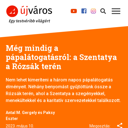
Egy testvéribb világért
Még mindig a
pápalátogatásról: a Szentatya
a Rózsák terén
Nem lehet kimeríteni a három napos pápalátogatás
élményeit. Néhány benyomást gyűjtöttünk össze a
Rózsák terén, ahol a Szentatya a szegényekkel,
menekültekkel és a karitatív szervezetekkel találkozott.
Antal M. Gergely és Paksy
Eszter
2023. május 10.
Megosztás: