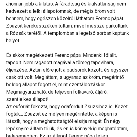
ahonnan jobb a kilátás. A fáradtság és kialvatlanság nem
kedvezett a lelki állapotomnak, de mégis öröm volt
bennem, hogy egészen közelről láthatom Ferenc pápát.
Zsuzsit kerekesszéken toltam, mivel messze parkoltunk
a Rózsák terétől. A templomban a legelső sorban kaptunk
helyet.
És akkor megérkezett Ferenc pápa. Mindenki fölállt,
tapsolt. Nem ragadott magával a tömeg tapsvihara,
éljenzése. Aztán előre jött a padsorok között, és egyszer
csak ott volt. Megláttam, s ugyanaz az öröm, megérintő
boldog állapot fogott el, mint szentáldozáskor.
Megmagyarázható, de teljesen fölkavaró, átjáró,
szentlelkes állapot!
Az eufóriát fokozta, hogy odafordult Zsuzsihoz is. Kezet
fogtak… Zsuzsit ez mélyen megérintette, a képen is
látszik, hogy a meghatottságtól elsírja magát. Én négy
lépésnyire álltam tőlük, és én is könnyekig meghatódtam,
beleremegtem. Ez az állapot Ferenc pápa teljes