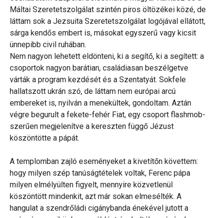
Máltai Szeretetszolgálat szintén piros öltözékei közé, de
láttam sok a Jezsuita Szeretetszolgálat logójával ellátott,
sárga kendős embert is, másokat egyszerű vagy kicsit
ünnepibb civil ruhában.
Nem nagyon lehetett eldönteni, ki a segítő, ki a segített: a
csoportok nagyon barátian, családiasan beszélgetve
várták a program kezdését és a Szentatyát. Sokfele
hallatszott ukrán szó, de láttam nem európai arcú
embereket is, nyilván a menekültek, gondoltam. Aztán
végre begurult a fekete-fehér Fiat, egy csoport flashmob-
szerűen megjelenítve a kereszten függő Jézust
köszöntötte a pápát.
A templomban zajló eseményeket a kivetítőn követtem:
hogy milyen szép tanúságtételek voltak, Ferenc pápa
milyen elmélyülten figyelt, mennyire közvetlenül
köszöntött mindenkit, azt már sokan elmesélték. A
hangulat a szendrőládi cigánybanda énekével jutott a