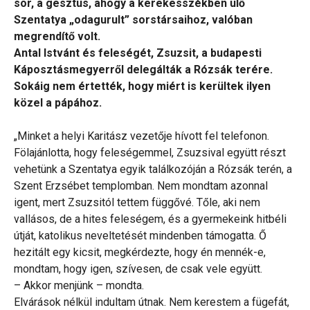
sor, a gesztus, ahogy a kerekesszékben ülő
Szentatya „odagurult” sorstársaihoz, valóban
megrendítő volt.
Antal Istvánt és feleségét, Zsuzsit, a budapesti
Káposztásmegyerről delegálták a Rózsák terére.
Sokáig nem értették, hogy miért is kerültek ilyen
közel a pápához.
„Minket a helyi Karitász vezetője hívott fel telefonon.
Fölajánlotta, hogy feleségemmel, Zsuzsival együtt részt
vehetünk a Szentatya egyik találkozóján a Rózsák terén, a
Szent Erzsébet templomban. Nem mondtam azonnal
igent, mert Zsuzsitól tettem függővé. Tőle, aki nem
vallásos, de a hites feleségem, és a gyermekeink hitbéli
útját, katolikus neveltetését mindenben támogatta. Ő
hezitált egy kicsit, megkérdezte, hogy én mennék-e,
mondtam, hogy igen, szívesen, de csak vele együtt.
– Akkor menjünk – mondta.
Elvárások nélkül indultam útnak. Nem kerestem a fügefát,