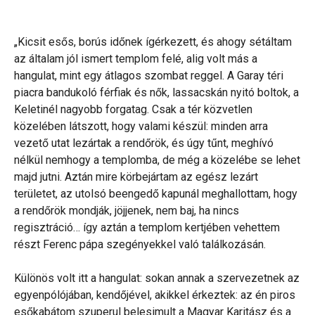
„Kicsit esős, borús időnek ígérkezett, és ahogy sétáltam
az általam jól ismert templom felé, alig volt más a
hangulat, mint egy átlagos szombat reggel. A Garay téri
piacra bandukoló férfiak és nők, lassacskán nyitó boltok, a
Keletinél nagyobb forgatag. Csak a tér közvetlen
közelében látszott, hogy valami készül: minden arra
vezető utat lezártak a rendőrök, és úgy tűnt, meghívó
nélkül nemhogy a templomba, de még a közelébe se lehet
majd jutni. Aztán mire körbejártam az egész lezárt
területet, az utolsó beengedő kapunál meghallottam, hogy
a rendőrök mondják, jöjjenek, nem baj, ha nincs
regisztráció… így aztán a templom kertjében vehettem
részt Ferenc pápa szegényekkel való találkozásán.
Különös volt itt a hangulat: sokan annak a szervezetnek az
egyenpólójában, kendőjével, akikkel érkeztek: az én piros
esőkabátom szuperul belesimult a Magyar Karitász és a