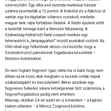
szerveződni. Egy útba eső nyomda munkásai tízezer
számra nyomtatták a 12 pontot. A Kiskörút és a Rákóczi út
sarkán egy kivilágítatlan villamos rostokolt, mellette
magyar tank, rajta fürtökben fiatalok. A Rádió épülete előtt
a tüntetők tömege kiért a Nemzeti Múzeumig. A
Szabadság-hídnál két fiatal csepeli munkás egy
teherautóról a „lámpagyárból” hozott puskákat osztott. Az
Üllői útnál egy felkelőnek látszó civil közölte, hogy a
Szolnokról jövő páncélosok fogadására készülnek –
Molotov-koktélokkal.
Én nem fogtam fegyvert. Igaz, néha ma is bánt, hogy nem
álltam azok közé, akik meghalni is készek voltak népük
szabadságáért és becsületéért. Akkor azonban egy
fegyveres felkelés sikere kétségesnek tűnt számomra, a
fegyverforgatáshoz pedig nem értettem.
Másnap, október 24-én azért én is kimentem – a kijárási
tilalom ellenére – a Móricz Zsigmond körtérre,