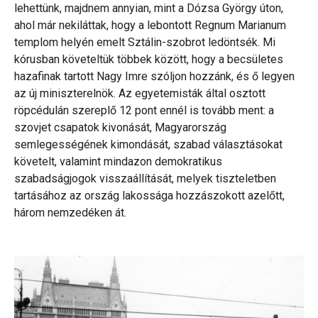
lehettünk, majdnem annyian, mint a Dózsa György úton,
ahol már nekiláttak, hogy a lebontott Regnum Marianum
templom helyén emelt Sztálin-szobrot ledöntsék. Mi
kórusban követeltük többek között, hogy a becsületes
hazafinak tartott Nagy Imre szóljon hozzánk, és ő legyen
az új miniszterelnök. Az egyetemisták által osztott
röpcédulán szereplő 12 pont ennél is tovább ment: a
szovjet csapatok kivonását, Magyarország
semlegességének kimondását, szabad választásokat
követelt, valamint mindazon demokratikus
szabadságjogok visszaállítását, melyek tiszteletben
tartásához az ország lakossága hozzászokott azelőtt,
három nemzedéken át.