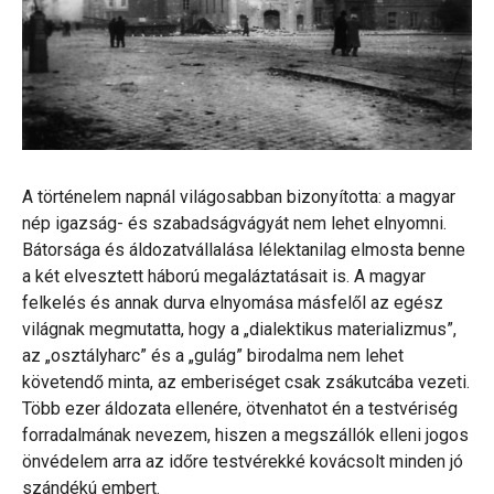
A történelem napnál világosabban bizonyította: a magyar
nép igazság- és szabadságvágyát nem lehet elnyomni.
Bátorsága és áldozatvállalása lélektanilag elmosta benne
a két elvesztett háború megaláztatásait is. A magyar
felkelés és annak durva elnyomása másfelől az egész
világnak megmutatta, hogy a „dialektikus materializmus”,
az „osztályharc” és a „gulág” birodalma nem lehet
követendő minta, az emberiséget csak zsákutcába vezeti.
Több ezer áldozata ellenére, ötvenhatot én a testvériség
forradalmának nevezem, hiszen a megszállók elleni jogos
önvédelem arra az időre testvérekké kovácsolt minden jó
szándékú embert.