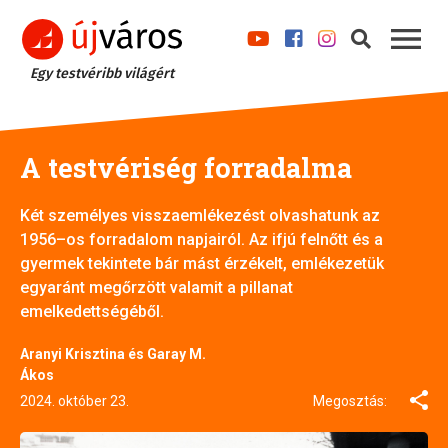
Egy testvéribb világért
A testvériség forradalma
Két személyes visszaemlékezést olvashatunk az
1956–os forradalom napjairól. Az ifjú felnőtt és a
gyermek tekintete bár mást érzékelt, emlékezetük
egyaránt megőrzött valamit a pillanat
emelkedettségéből.
Aranyi Krisztina és Garay M.
Ákos
2024. október 23.
Megosztás: