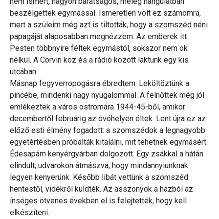
nem ismert, nagyon barátságos, meleg hangulatban
beszélgettek egymással. Ismeretlen volt ez számomra,
mert a szüleim még azt is tiltották, hogy a szomszéd néni
papagáját alaposabban megnézzem. Az emberek itt
Pesten többnyire féltek egymástól, sokszor nem ok
nélkül. A Corvin köz és a rádió között laktunk egy kis
utcában.
Másnap fegyverropogásra ébredtem. Leköltöztünk a
pincébe, mindenki nagy nyugalommal. A felnőttek még jól
emlékeztek a város ostromára 1944-45-ből, amikor
decembertől februárig az óvóhelyen éltek. Lent újra ez az
előző esti élmény fogadott: a szomszédok a legnagyobb
egyetértésben próbálták kitalálni, mit tehetnek egymásért.
Édesapám kenyérgyárban dolgozott. Egy zsákkal a hátán
elindult, udvarokon átmászva, hogy mindannyiunknak
legyen kenyerünk. Később libát vettünk a szomszéd
hentestől, vidékről küldték. Az asszonyok a házból az
ínséges ötvenes években el is felejtették, hogy kell
elkészíteni.