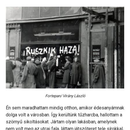
Fortepan/ Virány László
Én sem maradhattam mindig otthon, amikor édesanyámnak
dolga volt a városban. Így kerültünk tűzharcba, hallottam a
szörnyű sikoltásokat. Jártam olyan lakásban, amelynek
nem volt meg az utcai fala, láttam játszóteret tele sírokkal,