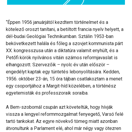
“Éppen 1956 januárjától kezdtem történelmet és a
kötelező oroszt tanítani, a betiltott francia nyelv helyett, a
dél-budai Geológiai Technikumban. Sztálin 1953-ban
bekövetkezett halála és főleg a szovjet kommunista párt
XX. kongresszusa után a diktatúra valamit enyhült, és a
Petőfi körök nyilvános vitáin számos reformjavaslat is
elhangozott. Szervezőik – nyolc év után először –
engedélyt kaptak egy tüntetés lebonyolítására. Kedden,
1956. október 23-án, 15 óra tájban csatlakoztam a menet
egy csoportjához a Margit-híd közelében, a történész
egyetemisták és professzoraik soraiba.
A Bem-szobornál csupán azt követeltük, hogy hívják
vissza a lengyel reformmozgalmat fenyegető, Varsó felé
tartó tankokat. Az egyre növekvő tömeg miatt azonban
átvonultunk a Parlament elé, ahol már négy vagy ötezren