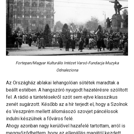
Fortepan/Magyar Kulturális Intézet Varsó-Fundacja Muzyka
Odnaleziona
Az Országház ablakai lehangolóan sötétek maradtak a
beállt estében. A hangszóró nyugodt hazatérésre szólított
fel. A rádió a tüntetésekről szót sem ejtve klasszikus
zenét sugárzott. Később az a hír terjedt el, hogy a Szolnok
és Veszprém mellett állomásozó szovjet páncélosok
indulni készülnek a főváros felé.
Ahogy azonban nagy kerülővel hazafelé tartottam, arról is
meggyőződhettem, hogy az ellenállás magától kezdett