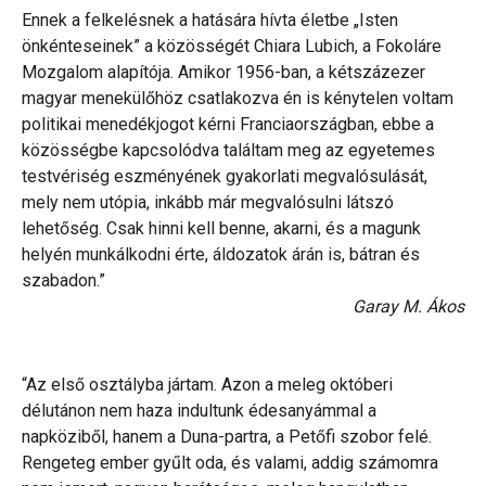
Ennek a felkelésnek a hatására hívta életbe „Isten
önkénteseinek” a közösségét Chiara Lubich, a Fokoláre
Mozgalom alapítója. Amikor 1956-ban, a kétszázezer
magyar menekülőhöz csatlakozva én is kénytelen voltam
politikai menedékjogot kérni Franciaországban, ebbe a
közösségbe kapcsolódva találtam meg az egyetemes
testvériség eszményének gyakorlati megvalósulását,
mely nem utópia, inkább már megvalósulni látszó
lehetőség. Csak hinni kell benne, akarni, és a magunk
helyén munkálkodni érte, áldozatok árán is, bátran és
szabadon.”
Garay M. Ákos
“Az első osztályba jártam. Azon a meleg októberi
délutánon nem haza indultunk édesanyámmal a
napköziből, hanem a Duna-partra, a Petőfi szobor felé.
Rengeteg ember gyűlt oda, és valami, addig számomra