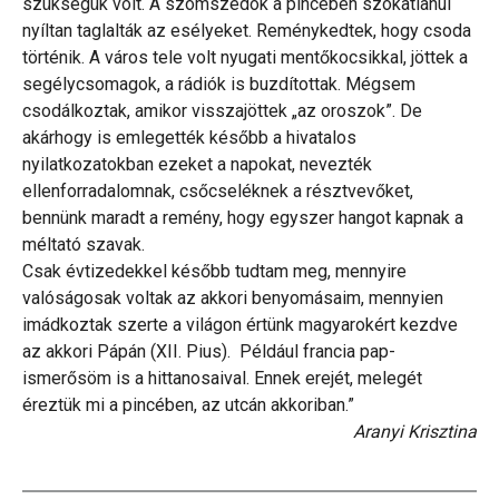
szükségük volt. A szomszédok a pincében szokatlanul
nyíltan taglalták az esélyeket. Reménykedtek, hogy csoda
történik. A város tele volt nyugati mentőkocsikkal, jöttek a
segélycsomagok, a rádiók is buzdítottak. Mégsem
csodálkoztak, amikor visszajöttek „az oroszok”. De
akárhogy is emlegették később a hivatalos
nyilatkozatokban ezeket a napokat, nevezték
ellenforradalomnak, csőcseléknek a résztvevőket,
bennünk maradt a remény, hogy egyszer hangot kapnak a
méltató szavak.
Csak évtizedekkel később tudtam meg, mennyire
valóságosak voltak az akkori benyomásaim, mennyien
imádkoztak szerte a világon értünk magyarokért kezdve
az akkori Pápán (XII. Pius). Például francia pap-
ismerősöm is a hittanosaival. Ennek erejét, melegét
éreztük mi a pincében, az utcán akkoriban.”
Aranyi Krisztina