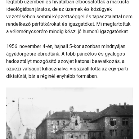
legtöbb üzemben és hivatalban elbocsátották a marxista
ideológiában járatos, de az üzemek és közügyek
vezetésében semmi képzettséggel és tapasztalattal nem
rendelkező párttitkárokat és igazgatókat. Mi megtartottuk
a véleménycserére mindig kész, jó humorú igazgatónkat.
1956. november 4-én, hajnali 5-kor azonban mindnyájan
ágyúdörgésre ébredtünk. A több páncélos és gyalogos
hadosztályt mozgósító szovjet katonai beavatkozás, a
szuezi válságot kihasználva, visszaállította az egy-párti
diktatúrát, bár a réginél enyhébb formában.