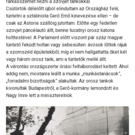
farkasszemet nézni a szovjet tankokkal.
Csütörtök délelőtt újból elindultam az Országház felé,
tüntetni a sztálinista Gerő Ernő kinevezése ellen – de
csak az Astoria szállóig jutottam. Előtte egy fedetlen
szovjet páncélautó állt, benne tucatnyi orosz katona
holttestével. A Parlament előtt viszont pár száz magyar
tüntető feküdt holtan vagy sebesülten: ávósok lőttek rájuk
a szomszéd épületekből, míg el nem hallgattatta őket két
vagy három orosz tank, ami a tüntetők mellé állt.
A vérontás országszerte óriási felháborodást keltett. Ahol
addig nem, mostanra leállt a munka: „munkástanácsok”,
„forradalmi bizottságok” alakultak. Az orosz tankok
kivonultak Budapestről, a Gerő-kormány lemondott és
Nagy Imre lett a miniszterelnök.