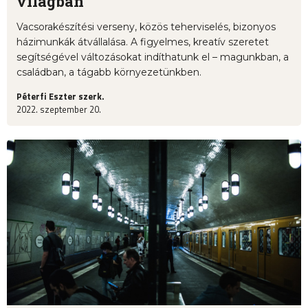
világban
Vacsorakészítési verseny, közös teherviselés, bizonyos
házimunkák átvállalása. A figyelmes, kreatív szeretet
segítségével változásokat indíthatunk el – magunkban, a
családban, a tágabb környezetünkben.
Péterfi Eszter szerk.
2022. szeptember 20.