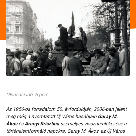
Olvasási idő: 6 perc
Az 1956-os forradalom 50. évfordulóján, 2006-ban jelent
meg még a nyomtatott Új Város hasábjain
Garay M.
Ákos
és
Aranyi Krisztina
személyes visszaemlékezése a
történelemformáló napokra. Garay M. Ákos, az Új Város