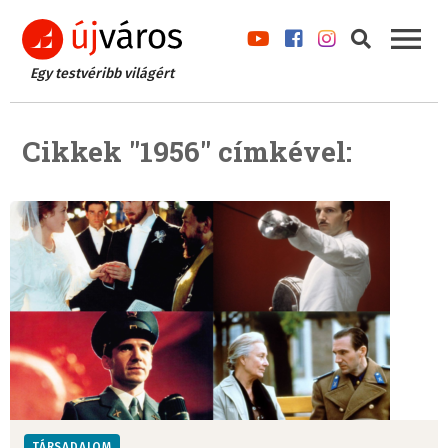
Egy testvéribb világért
Cikkek "1956" címkével:
TÁRSADALOM