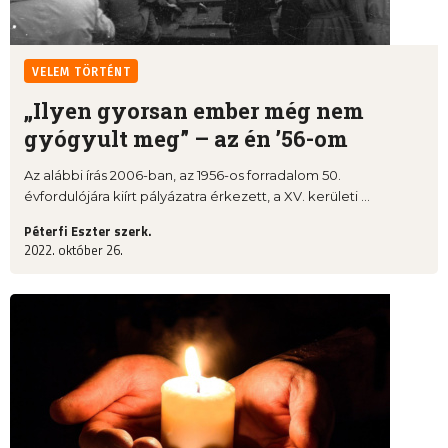
VELEM TÖRTÉNT
„Ilyen gyorsan ember még nem
gyógyult meg” – az én ’56-om
Az alábbi írás 2006-ban, az 1956-os forradalom 50.
évfordulójára kiírt pályázatra érkezett, a XV. kerületi ...
Péterfi Eszter szerk.
2022. október 26.