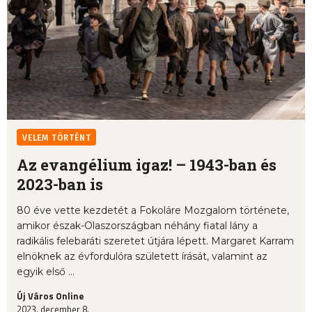
VELEM TÖRTÉNT
Az evangélium igaz! – 1943-ban és
2023-ban is
80 éve vette kezdetét a Fokoláre Mozgalom története,
amikor észak-Olaszországban néhány fiatal lány a
radikális felebaráti szeretet útjára lépett. Margaret Karram
elnöknek az évfordulóra született írását, valamint az
egyik első ...
Új Város Online
2023. december 8.