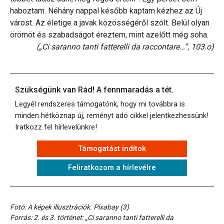
haboztam. Néhány nappal később kaptam kézhez az Új
várost. Az életige a javak közösségéről szólt. Belül olyan
örömöt és szabadságot éreztem, mint azelőtt még soha.
(„Ci saranno tanti fatterelli da raccontare…”, 103.o)
Szükségünk van Rád! A fennmaradás a tét.
Legyél rendszeres támogatónk, hogy mi továbbra is
minden hétköznap új, reményt adó cikkel jelentkezhessünk!
Iratkozz fel hírlevelünkre!
Támogatást indítok
Feliratkozom a hírlevélre
Fotó: A képek illusztrációk. Pixabay (3)
Forrás: 2. és 3. történet: „Ci saranno tanti fatterelli da