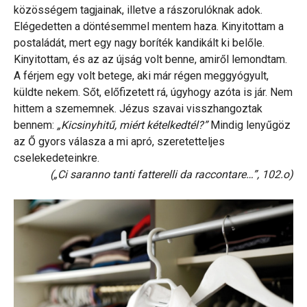
közösségem tagjainak, illetve a rászorulóknak adok.
Elégedetten a döntésemmel mentem haza. Kinyitottam a
postaládát, mert egy nagy boríték kandikált ki belőle.
Kinyitottam, és az az újság volt benne, amiről lemondtam.
A férjem egy volt betege, aki már régen meggyógyult,
küldte nekem. Sőt, előfizetett rá, úgyhogy azóta is jár. Nem
hittem a szememnek. Jézus szavai visszhangoztak
bennem:
„Kicsinyhitű, miért kételkedtél?”
Mindig lenyűgöz
az Ő gyors válasza a mi apró, szeretetteljes
cselekedeteinkre.
(„Ci saranno tanti fatterelli da raccontare…”, 102.o)