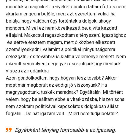
mondtuk a magunkét. Tényeket sorakoztattam fel, és nem
akartam engedni belőle, mert azt szerettem volna, ha
belátja, hogy valóban úgy történtek a dolgok, ahogy
mondom. Mivel ez nem következett be, a vita kezdett
elfajulni. Makacsul ragaszkodtam a tényszerű igazsághoz
és sértve éreztem magam, mert ő közben elkezdett
személyeskedni, valamint a politikai irányultságomra
célozgatni és továbbra is kiállt a véleménye mellett. Nem
sikerült semmilyen megegyezésre jutnunk, így mentünk
vissza az irodáinkba.
Azon gondolkodtam, hogy hogyan lesz tovább? Akkor
most már megborult az eddigi jó viszonyunk? Ha
megnyugodtunk, tüskék maradnak? Egyáltalán: Mi történt
velem, hogy beleálltam ebbe a vitatkozásba, hiszen soha
nem szoktam politikával kapcsolatos dolgokban állást
foglalni… De hát igazam volt… Miért nem tudja belátni?
Egyébként tényleg fontosabb-e az igazság,