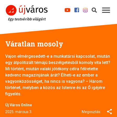
Egy testvéribb világért
Váratlan mosoly
Vajon elmérgesedett-e a munkatársi kapcsolat, miután
egy átpolitizált témájú beszélgetésből komoly vita lett?
Mi történt, miután valaki jótékony célra félretette
kedvenc magazinjának árát? Élheti-e az ember a
vagyonközösséget, ha nincs is vagyona? – Három
történet, melyben a közös az Istenre és az Ő igéjére
figyelés.
Új Város Online
2025. március 3.
Megosztás: