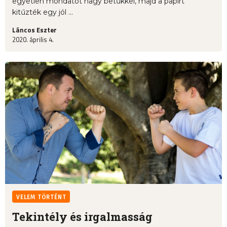
egyetlen mondatot nagy betűkkel, majd a papírt
kitűzték egy jól ...
Láncos Eszter
2020. április 4.
VELEM TÖRTÉNT
Tekintély és irgalmasság