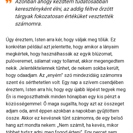
Azonban ahogy kezdtem tudatosabban
keresztényként élni, az addig féltve őrzött
tárgyak fokozatosan értéküket vesztették
számomra.
Úgy éreztem, Isten arra kér, hogy váljak meg tőlük. Ez
konkrétan például azt jelentette, hogy amikor a lányaim
megkértek, hogy használhassák az egyik blúzomat,
pulóveremet, sálamat vagy tollamat, akkor megengedtem
nekik. Jelentéktelennek tűnhet, de nekem sokba került,
hogy odaadjam. Az „enyém” szó mindezidáig számomra
szent és sérthetetlen volt. Egy nap a szívem csendjében
éreztem, Isten arra hív, hogy egy újabb lépést tegyek meg.
Én is megoszthatnék minden hónapban egy kis pénzt a
közösségemmel. Ő maga sugallta, hogy azt az összeget
adjam oda, amit éppen azokban a napokban gyűjtöttem
össze. Akkor ez kevésnek tűnt számomra, de egy belső
hang azt mondta nekem: „Nem számít, ha kevés, mikor
többet tudsz adni, meg fogod érteni”. Egy percet sem