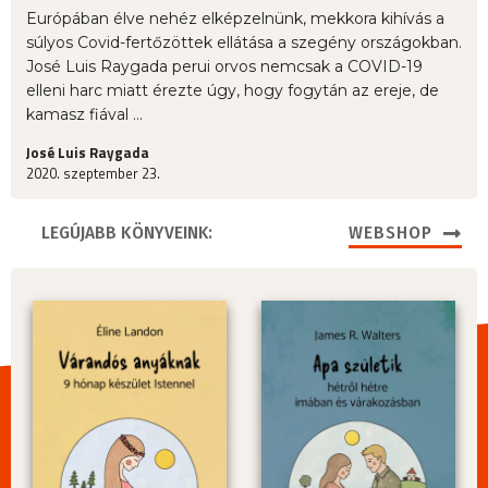
Európában élve nehéz elképzelnünk, mekkora kihívás a
súlyos Covid-fertőzöttek ellátása a szegény országokban.
José Luis Raygada perui orvos nemcsak a COVID-19
elleni harc miatt érezte úgy, hogy fogytán az ereje, de
kamasz fiával ...
José Luis Raygada
2020. szeptember 23.
LEGÚJABB KÖNYVEINK:
WEBSHOP