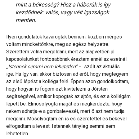
mint a békesség? Hisz a háborúk is így
kezdődnek: valós, vagy vélt igazságok
mentén.
Ilyen gondolatok kavarogtak bennem, közben mérges
voltam mindkettőnkre, meg az egész helyzetre.
Szerettem volna megoldani, mert az alapvetően jó
kapcsolatunkat fontosabbnak éreztem ennél az esetnél.
„Istennek semmi nem lehetetlen”
– szólt az aktuális
ige. Ha így van, akkor biztosan ad erőt, hogy megtegyem
az első lépést a kolléga felé. Éppen azon gondolkodtam,
hogy hogyan is fogom ezt kivitelezni a Jóisten
segítségével, amikor kopogtak az ajtón, és ez a kollégám
lépett be. Elmosolyogta magát és megkérdezte, hogy
nekem adhatja-e a gombalevesét, mert ő azt nem tudja
megenni. Mosolyogtam én is és szeretettel és békével
elfogadtam a levest. Istennek tényleg semmi sem
lehetetlen.