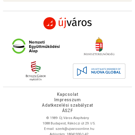
Kapcsolat
Impresszum
Adatkezelési szabályzat
ÁSZF
© 1989- Új Város Alapítvány
1088 Budapest, Rákóczi út 29. I/5.
E-mail:
szerk@ujvarosonline.hu
Adószám: 18041930-1-42