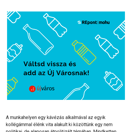
A munkahelyen egy kávézás alkalmával az egyik
kollégámmal élénk vita alakult ki közöttünk egy nem
politikai, de alaposan átpolitizált témában. Mindketten