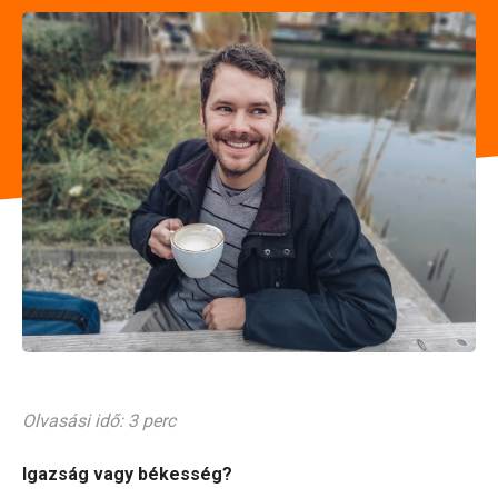
Olvasási idő: 3 perc
Igazság vagy békesség?