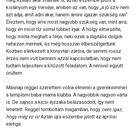
meg ezalatt akár írhatnék is, aztán eszembe jutott a
kislányom egy meséje, amiben az van, hogy „a jó szív nem
azt adja, amit adni akar, hanem amire igazán szükség van”.
Éreztem, hogy erre most nagyobb szükség van, mint arra,
hogy én most tíz sorral többet írjak. A hölgy elmesélte,
hogy mióta meghalt a férje, neki ezek a digitális dolgok
nehezen mennek, és még hosszan elbeszélgettünk.
Közben elérkezett a könyvtári záróra, de semmi rossz
érzés nem volt bennem azzal kapcsolatban, hogy nem
tudtam teljesíteni a kitűzött feladatom. A nénivel együtt
örültem.
Másnap reggel szerettem volna elmenni a gyerekeimmel
a templomi baba-mama klubba. A nagyobbik nagyon várta
is. De sajnos a kicsi éjszaka belázasodott, így nem
lehetett. Reggel tomboltam magamban, hogy
nem igaz,
hogy még ez is!
Aztán újra eszembe jutott az áprilisi
életige: