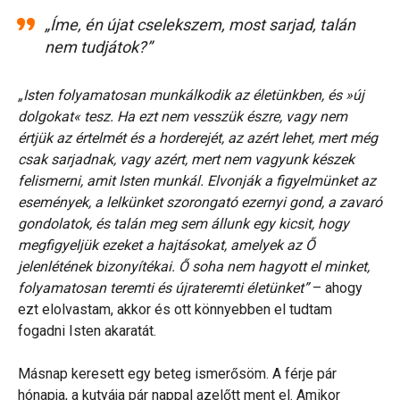
„Íme, én újat cselekszem, most sarjad, talán
nem tudjátok?”
„Isten folyamatosan munkálkodik az életünkben, és »új
dolgokat« tesz. Ha ezt nem vesszük észre, vagy nem
értjük az értelmét és a horderejét, az azért lehet, mert még
csak sarjadnak, vagy azért, mert nem vagyunk készek
felismerni, amit Isten munkál. Elvonják a figyelmünket az
események, a lelkünket szorongató ezernyi gond, a zavaró
gondolatok, és talán meg sem állunk egy kicsit, hogy
megfigyeljük ezeket a hajtásokat, amelyek az Ő
jelenlétének bizonyítékai. Ő soha nem hagyott el minket,
folyamatosan teremti és újrateremti életünket”
– ahogy
ezt elolvastam, akkor és ott könnyebben el tudtam
fogadni Isten akaratát.
Másnap keresett egy beteg ismerősöm. A férje pár
hónapja, a kutyája pár nappal azelőtt ment el. Amikor