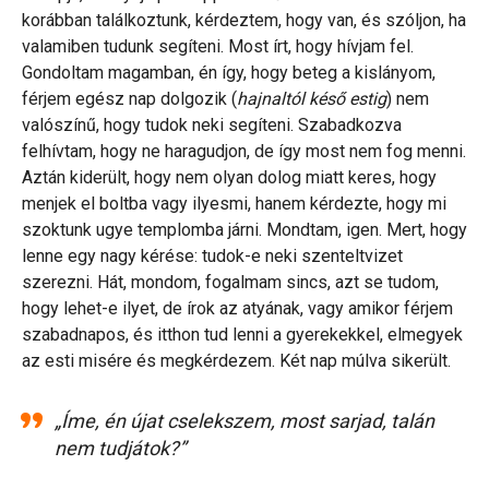
korábban találkoztunk, kérdeztem, hogy van, és szóljon, ha
valamiben tudunk segíteni. Most írt, hogy hívjam fel.
Gondoltam magamban, én így, hogy beteg a kislányom,
férjem egész nap dolgozik (
hajnaltól késő estig
) nem
valószínű, hogy tudok neki segíteni. Szabadkozva
felhívtam, hogy ne haragudjon, de így most nem fog menni.
Aztán kiderült, hogy nem olyan dolog miatt keres, hogy
menjek el boltba vagy ilyesmi, hanem kérdezte, hogy mi
szoktunk ugye templomba járni. Mondtam, igen. Mert, hogy
lenne egy nagy kérése: tudok-e neki szenteltvizet
szerezni. Hát, mondom, fogalmam sincs, azt se tudom,
hogy lehet-e ilyet, de írok az atyának, vagy amikor férjem
szabadnapos, és itthon tud lenni a gyerekekkel, elmegyek
az esti misére és megkérdezem. Két nap múlva sikerült.
„Íme, én újat cselekszem, most sarjad, talán
nem tudjátok?”