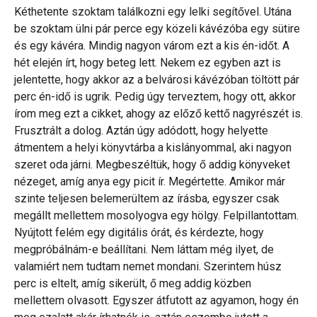
Kéthetente szoktam találkozni egy lelki segítővel. Utána
be szoktam ülni pár perce egy közeli kávézóba egy sütire
és egy kávéra. Mindig nagyon várom ezt a kis én-időt. A
hét elején írt, hogy beteg lett. Nekem ez egyben azt is
jelentette, hogy akkor az a belvárosi kávézóban töltött pár
perc én-idő is ugrik. Pedig úgy terveztem, hogy ott, akkor
írom meg ezt a cikket, ahogy az előző kettő nagyrészét is.
Frusztrált a dolog. Aztán úgy adódott, hogy helyette
átmentem a helyi könyvtárba a kislányommal, aki nagyon
szeret oda járni. Megbeszéltük, hogy ő addig könyveket
nézeget, amíg anya egy picit ír. Megértette. Amikor már
szinte teljesen belemerültem az írásba, egyszer csak
megállt mellettem mosolyogva egy hölgy. Felpillantottam.
Nyújtott felém egy digitális órát, és kérdezte, hogy
megpróbálnám-e beállítani. Nem láttam még ilyet, de
valamiért nem tudtam nemet mondani. Szerintem húsz
perc is eltelt, amíg sikerült, ő meg addig közben
mellettem olvasott. Egyszer átfutott az agyamon, hogy én