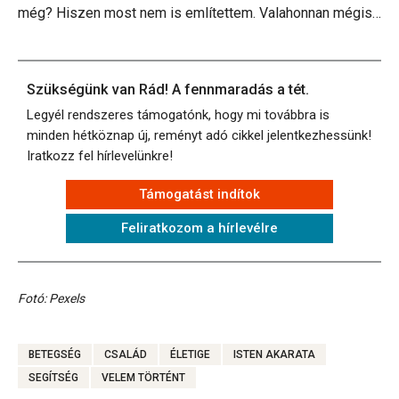
még? Hiszen most nem is említettem. Valahonnan mégis…
Szükségünk van Rád! A fennmaradás a tét.
Legyél rendszeres támogatónk, hogy mi továbbra is
minden hétköznap új, reményt adó cikkel jelentkezhessünk!
Iratkozz fel hírlevelünkre!
Támogatást indítok
Feliratkozom a hírlevélre
Fotó: Pexels
BETEGSÉG
CSALÁD
ÉLETIGE
ISTEN AKARATA
SEGÍTSÉG
VELEM TÖRTÉNT