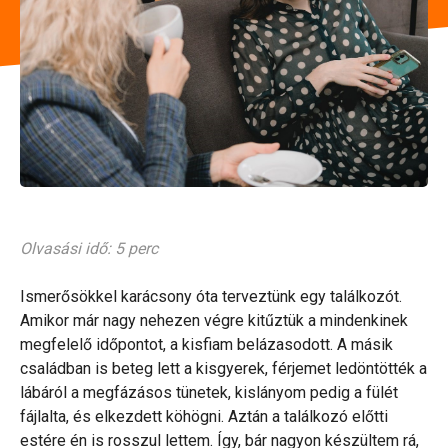
Olvasási idő: 5 perc
Ismerősökkel karácsony óta terveztünk egy találkozót.
Amikor már nagy nehezen végre kitűztük a mindenkinek
megfelelő időpontot, a kisfiam belázasodott. A másik
családban is beteg lett a kisgyerek, férjemet ledöntötték a
lábáról a megfázásos tünetek, kislányom pedig a fülét
fájlalta, és elkezdett köhögni. Aztán a találkozó előtti
estére én is rosszul lettem. Így, bár nagyon készültem rá,