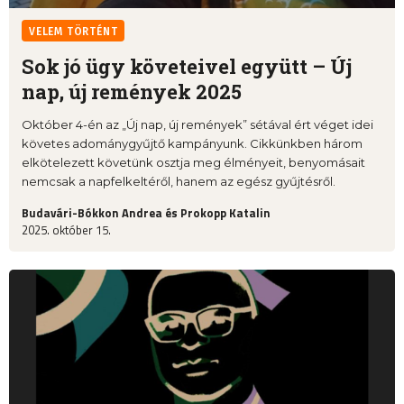
VELEM TÖRTÉNT
Sok jó ügy követeivel együtt – Új
nap, új remények 2025
Október 4-én az „Új nap, új remények” sétával ért véget idei
követes adománygyűjtő kampányunk. Cikkünkben három
elkötelezett követünk osztja meg élményeit, benyomásait
nemcsak a napfelkeltéről, hanem az egész gyűjtésről.
Budavári-Bókkon Andrea és Prokopp Katalin
2025. október 15.