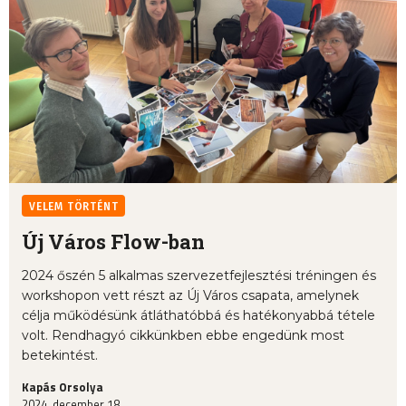
VELEM TÖRTÉNT
Új Város Flow-ban
2024 őszén 5 alkalmas szervezetfejlesztési tréningen és
workshopon vett részt az Új Város csapata, amelynek
célja működésünk átláthatóbbá és hatékonyabbá tétele
volt. Rendhagyó cikkünkben ebbe engedünk most
betekintést.
Kapás Orsolya
2024. december 18.