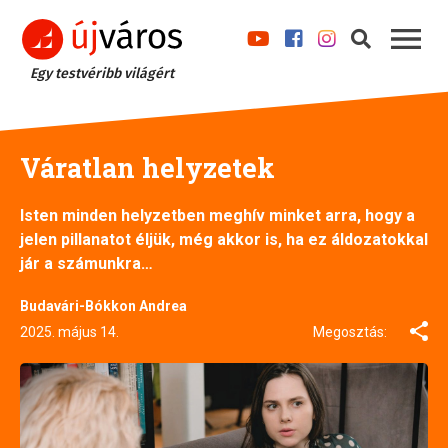
Egy testvéribb világért
Váratlan helyzetek
Isten minden helyzetben meghív minket arra, hogy a
jelen pillanatot éljük, még akkor is, ha ez áldozatokkal
jár a számunkra…
Budavári-Bókkon Andrea
2025. május 14.
Megosztás: