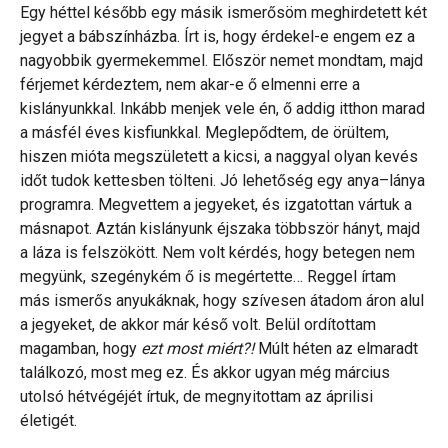
Egy héttel később egy másik ismerősöm meghirdetett két
jegyet a bábszínházba. Írt is, hogy érdekel-e engem ez a
nagyobbik gyermekemmel. Először nemet mondtam, majd
férjemet kérdeztem, nem akar-e ő elmenni erre a
kislányunkkal. Inkább menjek vele én, ő addig itthon marad
a másfél éves kisfiunkkal. Meglepődtem, de örültem,
hiszen mióta megszületett a kicsi, a naggyal olyan kevés
időt tudok kettesben tölteni. Jó lehetőség egy anya–lánya
programra. Megvettem a jegyeket, és izgatottan vártuk a
másnapot. Aztán kislányunk éjszaka többször hányt, majd
a láza is felszökött. Nem volt kérdés, hogy betegen nem
megyünk, szegénykém ő is megértette… Reggel írtam
más ismerős anyukáknak, hogy szívesen átadom áron alul
a jegyeket, de akkor már késő volt. Belül ordítottam
magamban, hogy
ezt most miért?!
Múlt héten az elmaradt
találkozó, most meg ez. És akkor ugyan még március
utolsó hétvégéjét írtuk, de megnyitottam az áprilisi
életigét.