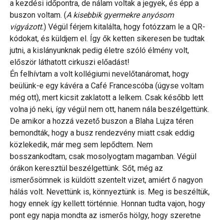
a kezdési időpontra, de nálam voltak a jegyek, és épp a
buszon voltam. (
A kisebbik gyermekre anyósom
vigyázott.
) Végül férjem kitalálta, hogy fotózzam le a QR-
kódokat, és küldjem el. Így ők ketten sikeresen be tudtak
jutni, a kislányunknak pedig életre szóló élmény volt,
először láthatott cirkuszi előadást!
Én felhívtam a volt kollégiumi nevelőtanáromat, hogy
beülünk-e egy kávéra a Café Francescóba (úgyse voltam
még ott), mert kicsit zaklatott a lelkem. Csak később lett
volna jó neki, így végül nem ott, hanem nála beszélgettünk.
De amikor a hozzá vezető buszon a Blaha Lujza téren
bemondták, hogy a busz rendezvény miatt csak eddig
közlekedik, már meg sem lepődtem. Nem
bosszankodtam, csak mosolyogtam magamban. Végül
órákon keresztül beszélgettünk. Sőt, még az
ismerősömnek is küldött szentelt vizet, amiért ő nagyon
hálás volt. Nevettünk is, könnyeztünk is. Meg is beszéltük,
hogy ennek így kellett történnie. Honnan tudta vajon, hogy
pont egy napja mondta az ismerős hölgy, hogy szeretne