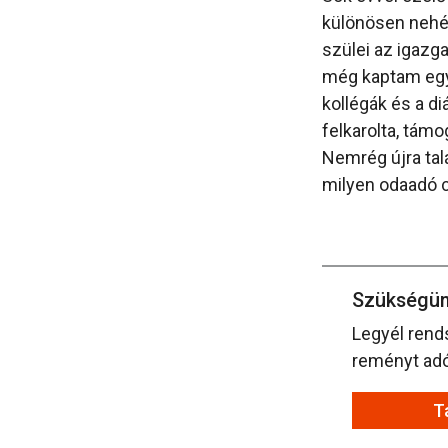
különösen nehéz 
szülei az igazg
még kaptam egy 
kollégák és a d
felkarolta, támo
Nemrég újra talá
milyen odaadó c
Szükségün
Legyél rend
reményt adó 
T