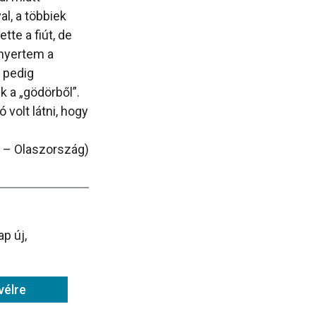
l, a többiek
te a fiút, de
lnyertem a
 pedig
k a „gödörből”.
 volt látni, hogy
. – Olaszország)
p új,
vélre