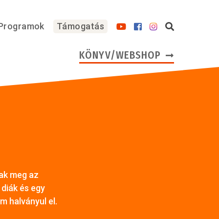
Programok
Támogatás
KÖNYV/WEBSHOP
nak meg az
 diák és egy
m halványul el.