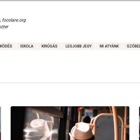
, focolare.org
szter
ŰKÖDÉS
ISKOLA
KIRÚGÁS
LEGJOBB JEGY
MI ATYÁNK
SZÓBEL