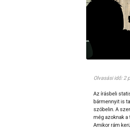
Olvasási idő: 2 
Az írásbeli stat
bármennyit is t
szóbelin. A sze
még azoknak a tá
Amikor rám kerül