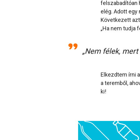
felszabadítóan h
elég. Adott egy
Következett azt
„Ha nem tudja fe
„Nem félek, mert 
Elkezdtem írni 
a teremből, aho
ki!