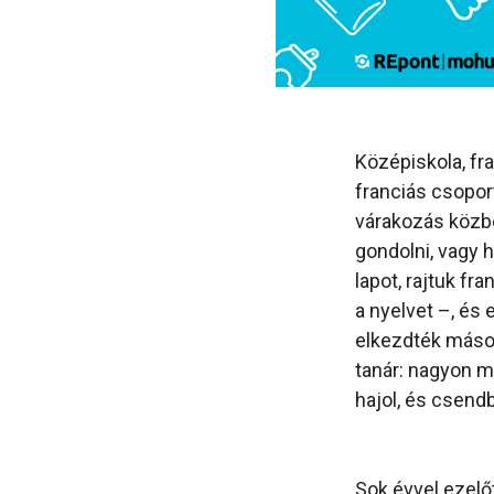
Középiskola, fra
franciás csopor
várakozás közbe
gondolni, vagy 
lapot, rajtuk f
a nyelvet –, és 
elkezdték másoln
tanár: nagyon m
hajol, és csend
Sok évvel ezelőt