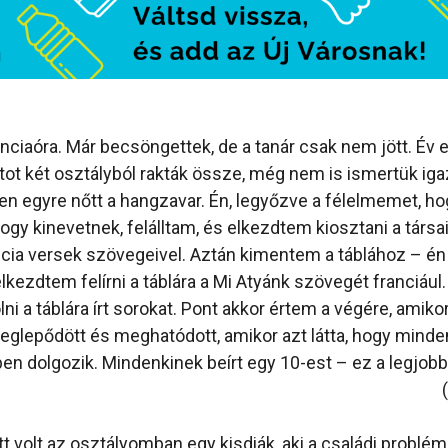
nciaóra. Már becsöngettek, de a tanár csak nem jött. Év el
tot két osztályból rakták össze, még nem is ismertük ig
n egyre nőtt a hangzavar. Én, legyőzve a félelmemet, ho
hogy kinevetnek, felálltam, és elkezdtem kiosztani a társ
rancia versek szövegeivel. Aztán kimentem a táblához – én
elkezdtem felírni a táblára a Mi Atyánk szövegét franciául.
i a táblára írt sorokat. Pont akkor értem a végére, amikor
eglepődött és meghatódott, amikor azt látta, hogy minden
ben dolgozik. Mindenkinek beírt egy 10-est – ez a legjobb
t volt az osztályomban egy kisdiák, aki a családi problém