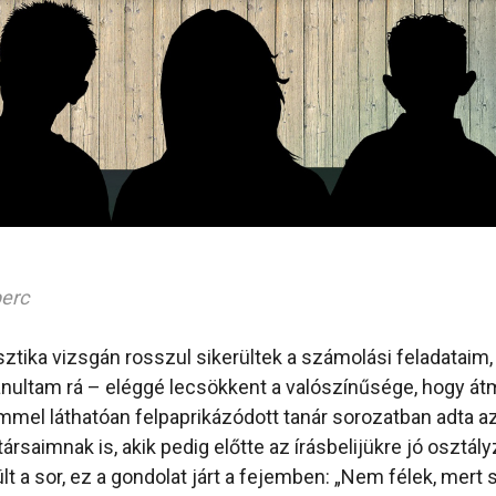
perc
isztika vizsgán rosszul sikerültek a számolási feladataim,
anultam rá – eléggé lecsökkent a valószínűsége, hogy át
mmel láthatóan felpaprikázódott tanár sorozatban adta a
rsaimnak is, akik pedig előtte az írásbelijükre jó osztály
t a sor, ez a gondolat járt a fejemben: „Nem félek, mert 