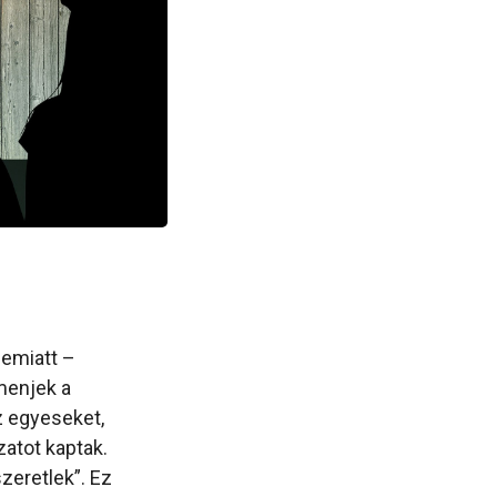
 emiatt –
menjek a
z egyeseket,
zatot kaptak.
szeretlek”. Ez