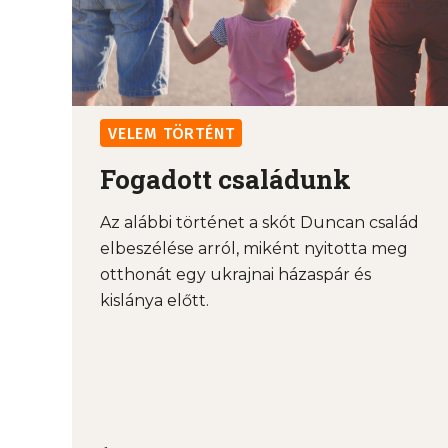
VELEM TÖRTÉNT
Fogadott családunk
Az alábbi történet a skót Duncan család
elbeszélése arról, miként nyitotta meg
otthonát egy ukrajnai házaspár és
kislánya előtt.