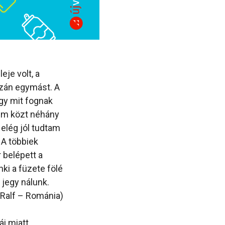
eje volt, a
azán egymást. A
gy mit fognak
aim közt néhány
 elég jól tudtam
 A többiek
 belépett a
ki a füzete fölé
 jegy nálunk.
(Ralf – Románia)
ái miatt