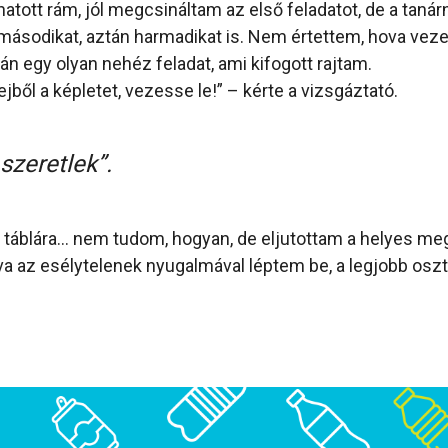
atott rám, jól megcsináltam az első feladatot, de a taná
 másodikat, aztán harmadikat is. Nem értettem, hova veze
án egy olyan nehéz feladat, ami kifogott rajtam.
jből a képletet, vezesse le!” – kérte a vizsgáztató.
szeretlek”.
a táblára… nem tudom, hogyan, de eljutottam a helyes me
va az esélytelenek nyugalmával léptem be, a legjobb oszt