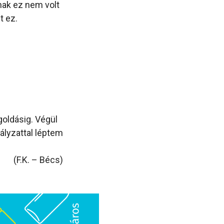
rnak ez nem volt
t ez.
goldásig. Végül
ályzattal léptem
(F.K. – Bécs)