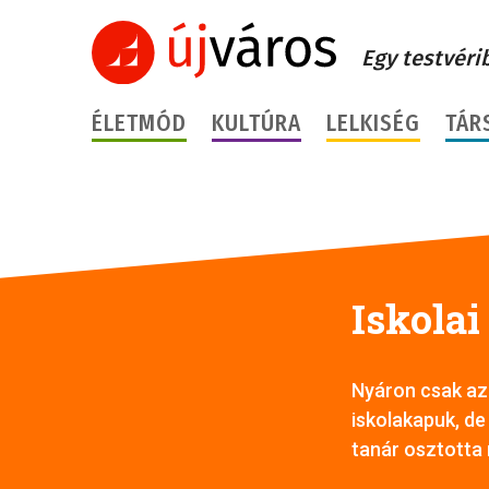
Egy testvéri
ÉLETMÓD
KULTÚRA
LELKISÉG
TÁR
Iskola
Nyáron csak az 
iskolakapuk, de 
tanár osztotta 