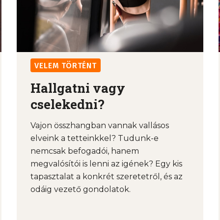
VELEM TÖRTÉNT
Hallgatni vagy
cselekedni?
Vajon összhangban vannak vallásos
elveink a tetteinkkel? Tudunk-e
nemcsak befogadói, hanem
megvalósítói is lenni az igének? Egy kis
tapasztalat a konkrét szeretetről, és az
odáig vezető gondolatok.