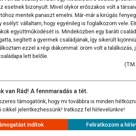
esetnek bizonyult. Mivel olykor erőszakos volt a társaiva
atóhoz mentek panaszt emelni. Már-már a kirúgás fenyeget
esélyt: vállaltam, hogy egyénileg is foglalkozom vele. E
iákok együttműködését is. Mindeközben egy baráti család
gatta, segített a gyermek családjának, így sikerült kijönniü
lkoztam ezzel a régi diákommal: öröm volt a találkozás, jó
saládapa lett belőle.
(T.M
k van Rád! A fennmaradás a tét.
szeres támogatónk, hogy mi továbbra is minden hétközna
cikkel jelentkezhessünk! Iratkozz fel hírlevelünkre!
ámogatást indítok
Feliratkozom a hírle