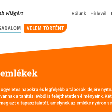
bb világért
Rólunk
Hírlevél
SADALOM
VELEM TÖRTÉNT
i emlékek
ügyeletes napokra és legfeljebb a táborok idejére nyit
vannak a tanítási évből is felejthetetlen élményeink. Két
meg azt a tapasztalatát, amelynek az emléke nyáron se