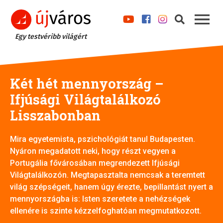
Egy testvéribb világért
Két hét mennyország –
Ifjúsági Világtalálkozó
Lisszabonban
Mira egyetemista, pszichológiát tanul Budapesten.
Nyáron megadatott neki, hogy részt vegyen a
Portugália fővárosában megrendezett Ifjúsági
Világtalálkozón. Megtapasztalta nemcsak a teremtett
világ szépségeit, hanem úgy érezte, bepillantást nyert a
mennyországba is: Isten szeretete a nehézségek
ellenére is szinte kézzelfoghatóan megmutatkozott.