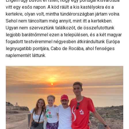
Engem úgy bűvölt el Isten, hogy egy portugál kisvárosba
vitt egy esős napon. A köd ráült a kis kastélyokra és a
kertekre, olyan volt, mintha tündérországban jártam volna.
Sehol nem táncoltam még annyit, mint itt a kertekben.
Ugyan nem szerveztünk találkozót, de összefutottunk
legjobb barátnőmmel ezen a településen, és a két magyar
fogadott testvéremmel négyesben átkirándultunk Európa
legnyugatibb pontjára, Cabo de Rocába, ahol fenséges
naplementét láttunk.