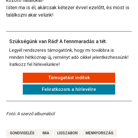
közötti fiatalokat!
Isten ma is él, akárcsak kétezer évvel ezelőtt, és most is
találkozni akar velünk!
Szükségünk van Rád! A fennmaradás a tét.
Legyél rendszeres támogatónk, hogy mi továbbra is
minden hétköznap új, reményt adó cikkel jelentkezhessünk!
Iratkozz fel hírlevelünkre!
Támogatást indítok
Feliratkozom a hírlevélre
Fotó: A szerző albumából
GONDVISELÉS
IMA
LISSZABON
MENNYORSZÁG