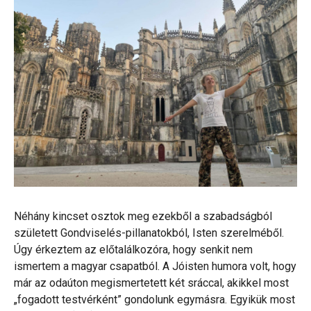
Néhány kincset osztok meg ezekből a szabadságból
született Gondviselés-pillanatokból, Isten szerelméből.
Úgy érkeztem az előtalálkozóra, hogy senkit nem
ismertem a magyar csapatból. A Jóisten humora volt, hogy
már az odaúton megismertetett két sráccal, akikkel most
„fogadott testvérként” gondolunk egymásra. Egyikük most