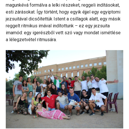
magunkévá formálva a lelki részeket, reggeli indításokat,
esti zárásokat. Így történt, hogy egyik éjjel egy egyiptomi
jezsuitával dicsőítettük Istent a csillagok alatt, egy másik
reggelt ritmikus imával indítottunk – ez egy jezsuita
imamód: egy igerészből vett szó vagy mondat ismétlése
a lélegzetvétel ritmusára.