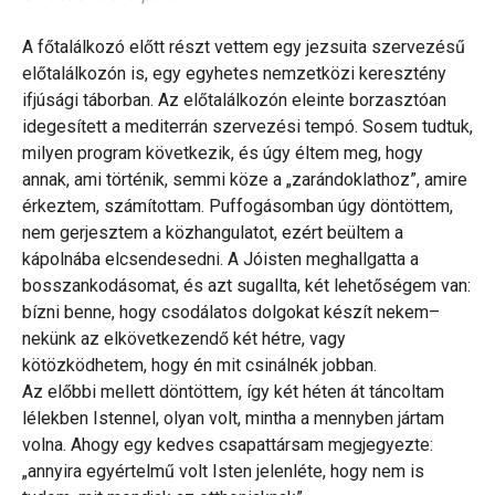
A főtalálkozó előtt részt vettem egy jezsuita szervezésű
előtalálkozón is, egy egyhetes nemzetközi keresztény
ifjúsági táborban. Az előtalálkozón eleinte borzasztóan
idegesített a mediterrán szervezési tempó. Sosem tudtuk,
milyen program következik, és úgy éltem meg, hogy
annak, ami történik, semmi köze a „zarándoklathoz”, amire
érkeztem, számítottam. Puffogásomban úgy döntöttem,
nem gerjesztem a közhangulatot, ezért beültem a
kápolnába elcsendesedni. A Jóisten meghallgatta a
bosszankodásomat, és azt sugallta, két lehetőségem van:
bízni benne, hogy csodálatos dolgokat készít nekem–
nekünk az elkövetkezendő két hétre, vagy
kötözködhetem, hogy én mit csinálnék jobban.
Az előbbi mellett döntöttem, így két héten át táncoltam
lélekben Istennel, olyan volt, mintha a mennyben jártam
volna. Ahogy egy kedves csapattársam megjegyezte:
„annyira egyértelmű volt Isten jelenléte, hogy nem is