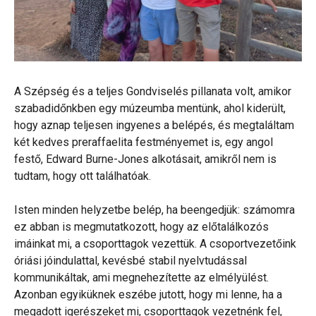
A Szépség és a teljes Gondviselés pillanata volt, amikor
szabadidőnkben egy múzeumba mentünk, ahol kiderült,
hogy aznap teljesen ingyenes a belépés, és megtaláltam
két kedves preraffaelita festményemet is, egy angol
festő, Edward Burne-Jones alkotásait, amikről nem is
tudtam, hogy ott találhatóak.
Isten minden helyzetbe belép, ha beengedjük: számomra
ez abban is megmutatkozott, hogy az előtalálkozós
imáinkat mi, a csoporttagok vezettük. A csoportvezetőink
óriási jóindulattal, kevésbé stabil nyelvtudással
kommunikáltak, ami megnehezítette az elmélyülést.
Azonban egyiküknek eszébe jutott, hogy mi lenne, ha a
megadott igerészeket mi, csoporttagok vezetnénk fel,