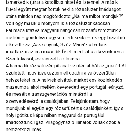
ismerkedik (újra) a katolikus hittel és Istennel. A másik
fiúval együtt megtanítottuk neki a rózsafüzér imádságot,
utána minden nap megkérdezte: „Na, ma mikor mondjuk?”.
Volt egy másik élményem is a rózsafüzér kapcsán.
Fatimába utazva magyarul hangosan rózsafüzéreztünk a
metrón – gondolván, úgysem érti senki –, és egy brazil nő
elkezdte az „Asszonyunk, Szűz Máriá”-tól velünk
imádkozni az ima második felét, mert látta a kezünkben a
Szentolvasót, és ráérzett a ritmusra.
A harmadik rózsafüzér-pillanat szintén abból az „igen”-ből
született, hogy igyekeztem elfogadni a valószerűtlen
helyzeteket is. A helyiek elvittek minket egy közlekedési
múzeumba, ahol mellém keveredett egy portugál leányzó,
és mesélt a transzgenerációs mintákról, a
szenvedésekről a családjában. Felajánlottam, hogy
mondjunk el együtt egy rózsafüzért a családjainkért, így a
helyi gótikus kápolnában magyarul és portugálul
imádkoztunk. Igazi világegyház pillanatok voltak ezek a
nemzetközi imák.