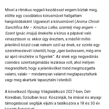
Mivel a ritmikus reggeli kezdéssel engem bíztak meg,
előtte egy csodálatos kórusművet hallgattam
hangolódásként. Ugyanezt a kórusművet (
Anima Christi
Sanctifica Me – Krisztus Lelke, szentelj meg engem –
Szent Ignác imája
) énekelte a kórus a pápával való
virrasztáson is: ekkor úgy éreztem, a másfél millió
jelenlévő közül csak nekem szól az ének, ez szinte egy
szerelmeslevél Istentől, hogy „igen kedvesem, még erre
az apró részletre is figyelek”. Az ének egy negyedórás
csendes szentségimádás lezárása volt, ahol mélyen
megrendített, hogy a jelenlévőket mind megmozgatta
valami, valaki – mindannyian valamit megtapasztaltunk
vagy meg akartunk tapasztalni Istenből.
A következő Ifjúsági Világtalálkozó 2027-ben, Dél-
Koreában, Szöulban lesz. Köszönjük, ha imával és anyagi
támogatással segítjük eljutni a találkozóra a 18 és 30 év