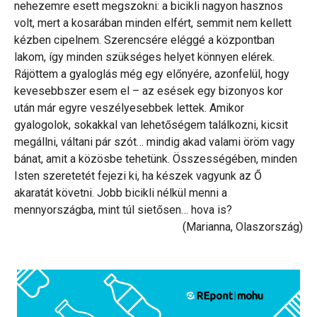
nehezemre esett megszokni: a bicikli nagyon hasznos
volt, mert a kosarában minden elfért, semmit nem kellett
kézben cipelnem. Szerencsére eléggé a központban
lakom, így minden szükséges helyet könnyen elérek.
Rájöttem a gyaloglás még egy előnyére, azonfelül, hogy
kevesebbszer esem el – az esések egy bizonyos kor
után már egyre veszélyesebbek lettek. Amikor
gyalogolok, sokakkal van lehetőségem találkozni, kicsit
megállni, váltani pár szót… mindig akad valami öröm vagy
bánat, amit a közösbe tehetünk. Összességében, minden
Isten szeretetét fejezi ki, ha készek vagyunk az Ő
akaratát követni. Jobb bicikli nélkül menni a
mennyországba, mint túl sietősen… hova is?
(Marianna, Olaszország)