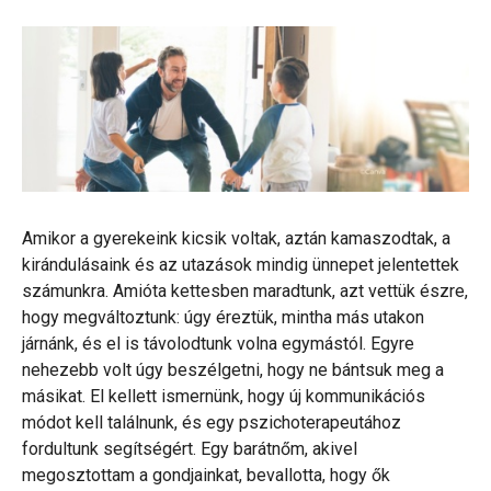
Amikor a gyerekeink kicsik voltak, aztán kamaszodtak, a
kirándulásaink és az utazások mindig ünnepet jelentettek
számunkra. Amióta kettesben maradtunk, azt vettük észre,
hogy megváltoztunk: úgy éreztük, mintha más utakon
járnánk, és el is távolodtunk volna egymástól. Egyre
nehezebb volt úgy beszélgetni, hogy ne bántsuk meg a
másikat. El kellett ismernünk, hogy új kommunikációs
módot kell találnunk, és egy pszichoterapeutához
fordultunk segítségért. Egy barátnőm, akivel
megosztottam a gondjainkat, bevallotta, hogy ők