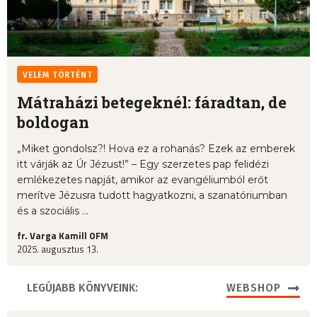
VELEM TÖRTÉNT
Mátraházi betegeknél: fáradtan, de
boldogan
„Miket gondolsz?! Hova ez a rohanás? Ezek az emberek
itt várják az Úr Jézust!” – Egy szerzetes pap felidézi
emlékezetes napját, amikor az evangéliumból erőt
merítve Jézusra tudott hagyatkozni, a szanatóriumban
és a szociális ...
fr. Varga Kamill OFM
2025. augusztus 13.
LEGÚJABB KÖNYVEINK:
WEBSHOP