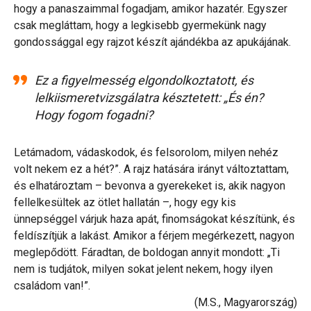
hogy a panaszaimmal fogadjam, amikor hazatér. Egyszer
csak megláttam, hogy a legkisebb gyermekünk nagy
gondossággal egy rajzot készít ajándékba az apukájának.
Ez a figyelmesség elgondolkoztatott, és
lelkiismeretvizsgálatra késztetett: „És én?
Hogy fogom fogadni?
Letámadom, vádaskodok, és felsorolom, milyen nehéz
volt nekem ez a hét?”. A rajz hatására irányt változtattam,
és elhatároztam – bevonva a gyerekeket is, akik nagyon
fellelkesültek az ötlet hallatán –, hogy egy kis
ünnepséggel várjuk haza apát, finomságokat készítünk, és
feldíszítjük a lakást. Amikor a férjem megérkezett, nagyon
meglepődött. Fáradtan, de boldogan annyit mondott: „Ti
nem is tudjátok, milyen sokat jelent nekem, hogy ilyen
családom van!”.
(M.S., Magyarország)