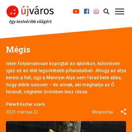
Egy testvéribb világért
Mégis
Isten folyamatosan kopogtat az ajtónkon, különösen
igaz ez az élet legsötétebb pillanataiban. Ahogy az atya
keresi a fiát, úgy a Mennyei Atya sem fárad bele abba,
hogy elénk siessen – és annak, aki meghallja az Ő
hívását, végtelen örömben lesz része.
Péterfi Eszter szerk.
2023. március 22.
Megosztás: