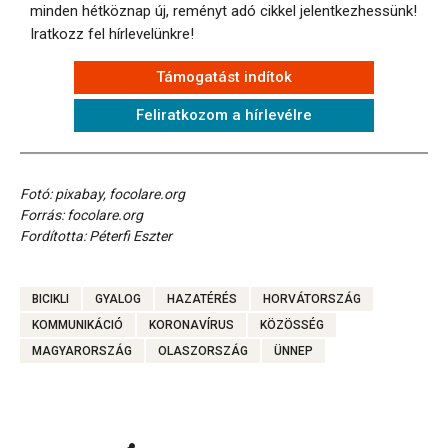
minden hétköznap új, reményt adó cikkel jelentkezhessünk!
Iratkozz fel hírlevelünkre!
Támogatást indítok
Feliratkozom a hírlevélre
Fotó: pixabay, focolare.org
Forrás: focolare.org
Fordította: Péterfi Eszter
BICIKLI
GYALOG
HAZATÉRÉS
HORVÁTORSZÁG
KOMMUNIKÁCIÓ
KORONAVÍRUS
KÖZÖSSÉG
MAGYARORSZÁG
OLASZORSZÁG
ÜNNEP