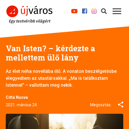
Egy testvéribb világért
Van Isten? – kérdezte a
mellettem ülő lány
Az élet néha novellába illő. A vonaton beszélgetésbe
elegyedtem az utastársakkal. „Ma is találkoztam
Istennel” – vallottam meg nekik.
Città Nuova
2021. március 24.
Megosztás: