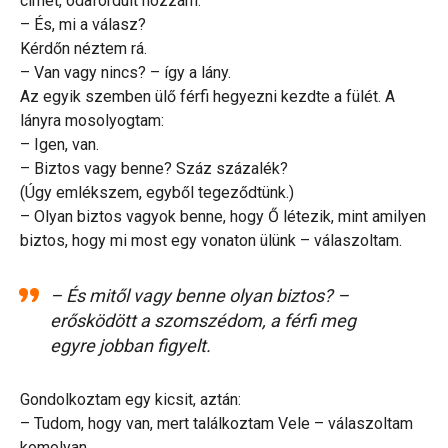
címét, odafordult hozzám:
– És, mi a válasz?
Kérdőn néztem rá.
– Van vagy nincs? – így a lány.
Az egyik szemben ülő férfi hegyezni kezdte a fülét. A
lányra mosolyogtam:
– Igen, van.
– Biztos vagy benne? Száz százalék?
(Úgy emlékszem, egyből tegeződtünk.)
– Olyan biztos vagyok benne, hogy Ő létezik, mint amilyen
biztos, hogy mi most egy vonaton ülünk – válaszoltam.
– És mitől vagy benne olyan biztos? –
erősködött a szomszédom, a férfi meg
egyre jobban figyelt.
Gondolkoztam egy kicsit, aztán:
– Tudom, hogy van, mert találkoztam Vele – válaszoltam
komolyan.