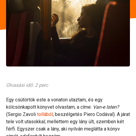
Olvasási idő: 2 perc
Egy csütörtök este a vonaton utaztam, és egy
kölcsönkapott könyvet olvastam, a címe:
Van-e Isten?
(Sergio Zavoli
tollából
, beszélgetés Piero Codával). A járat
tele volt utasokkal; mellettem egy lány ült, szemben két
férfi. Egyszer csak a lány, aki nyilván meglátta a könyv