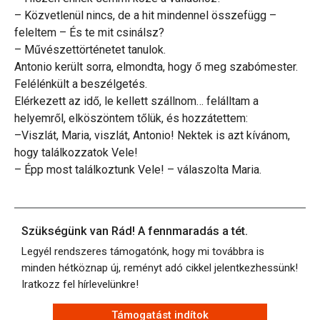
– Közvetlenül nincs, de a hit mindennel összefügg –
feleltem – És te mit csinálsz?
– Művészettörténetet tanulok.
Antonio került sorra, elmondta, hogy ő meg szabómester.
Felélénkült a beszélgetés.
Elérkezett az idő, le kellett szállnom… felálltam a
helyemről, elköszöntem tőlük, és hozzátettem:
–Viszlát, Maria, viszlát, Antonio! Nektek is azt kívánom,
hogy találkozzatok Vele!
– Épp most találkoztunk Vele! – válaszolta Maria.
Szükségünk van Rád! A fennmaradás a tét.
Legyél rendszeres támogatónk, hogy mi továbbra is
minden hétköznap új, reményt adó cikkel jelentkezhessünk!
Iratkozz fel hírlevelünkre!
Támogatást indítok