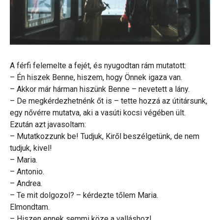
A férfi felemelte a fejét, és nyugodtan rám mutatott:
– Én hiszek Benne, hiszem, hogy Önnek igaza van.
– Akkor már hárman hiszünk Benne – nevetett a lány.
– De megkérdezhetnénk őt is – tette hozzá az útitársunk,
egy nővérre mutatva, aki a vasúti kocsi végében ült.
Ezután azt javasoltam:
– Mutatkozzunk be! Tudjuk, Kiről beszélgetünk, de nem
tudjuk, kivel!
– Maria.
– Antonio.
– Andrea.
– Te mit dolgozol? – kérdezte tőlem Maria.
Elmondtam.
– Hiszen ennek semmi köze a valláshoz!