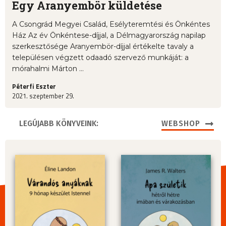
Egy Aranyembör küldetése
A Csongrád Megyei Család, Esélyteremtési és Önkéntes
Ház Az év Önkéntese-díjjal, a Délmagyarország napilap
szerkesztősége Aranyembör-díjjal értékelte tavaly a
településen végzett odaadó szervező munkáját: a
mórahalmi Márton ...
Péterfi Eszter
2021. szeptember 29.
LEGÚJABB KÖNYVEINK:
WEBSHOP