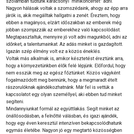
szólamban tudtunk karácsonyi “minikoncertet” adni.
Nagyon hálásak voltak a szomszédaink, ahogy az épp arra
járók is, akik megálltak hallgatni a zenét. Éreztem, hogy
ebben a magányos, elzárt időszakban az emberek még
jobban szomjazzák az emberekhez való kapcsolódást.
Megtapasztaltuk, mennyire jó volt adni magunkból, adni az
időnket, a talentumainkat. Az adás minket is gazdagított.
Igazán szép élmény volt ez a közös éneklés.
Voltak más alkalmak is, amikor késztetést éreztünk arra,
hogy a környezetünkben élők felé lépjünk. Előfordul, hogy
nem esszük meg az egész főztünket. Közös vágyként
fogalmazódott meg bennünk, hogy a megmaradt ételt
rászorulóknak ajándékozhatnánk. Már fel is vettük a
kapcsolatot egy olyan személlyel, aki ebben tud minket
segíteni.
Mindannyiunkat formál az együttlakás. Segít minket az
önállósodásban, a felnőtté válásban, és igazi ajándék,
hogy egy éven keresztül intenzíven bekapcsolódhatunk
egymás életébe. Nagyon jó egy megtartó közösségben