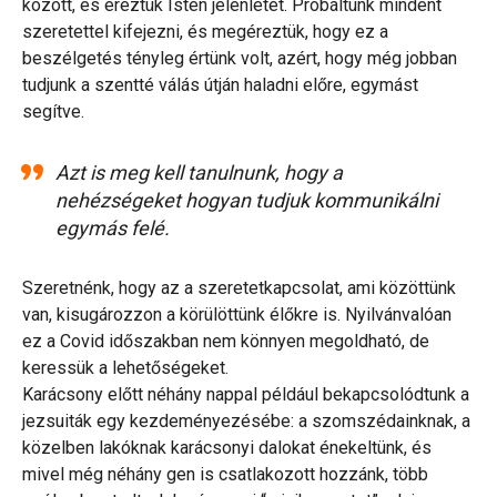
között, és éreztük Isten jelenlétét. Próbáltunk mindent
szeretettel kifejezni, és megéreztük, hogy ez a
beszélgetés tényleg értünk volt, azért, hogy még jobban
tudjunk a szentté válás útján haladni előre, egymást
segítve.
Azt is meg kell tanulnunk, hogy a
nehézségeket hogyan tudjuk kommunikálni
egymás felé.
Szeretnénk, hogy az a szeretetkapcsolat, ami közöttünk
van, kisugározzon a körülöttünk élőkre is. Nyilvánvalóan
ez a Covid időszakban nem könnyen megoldható, de
keressük a lehetőségeket.
Karácsony előtt néhány nappal például bekapcsolódtunk a
jezsuiták egy kezdeményezésébe: a szomszédainknak, a
közelben lakóknak karácsonyi dalokat énekeltünk, és
mivel még néhány gen is csatlakozott hozzánk, több