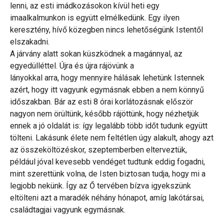
lenni, az esti imádkozásokon kívül heti egy
imaalkalmunkon is együtt elmélkedünk. Egy ilyen
keresztény, hívő közegben nincs lehetőségünk Istentől
elszakadni.
A járvány alatt sokan küszködnek a magánnyal, az
egyedülléttel. Újra és újra rájövünk a
lányokkal arra, hogy mennyire hálásak lehetünk Istennek
azért, hogy itt vagyunk egymásnak ebben a nem könnyű
időszakban. Bár az esti 8 órai korlátozásnak először
nagyon nem örültünk, később rájöttünk, hogy nézhetjük
ennek a jó oldalát is: így legalább több időt tudunk együtt
tölteni. Lakásunk élete nem feltétlen úgy alakult, ahogy azt
az összeköltözéskor, szeptemberben elterveztük,
például jóval kevesebb vendéget tudtunk eddig fogadni,
mint szerettünk volna, de Isten biztosan tudja, hogy mi a
legjobb nekünk. Így az Ő tervében bízva igyekszünk
eltölteni azt a maradék néhány hónapot, amíg lakótársai,
családtagjai vagyunk egymásnak.