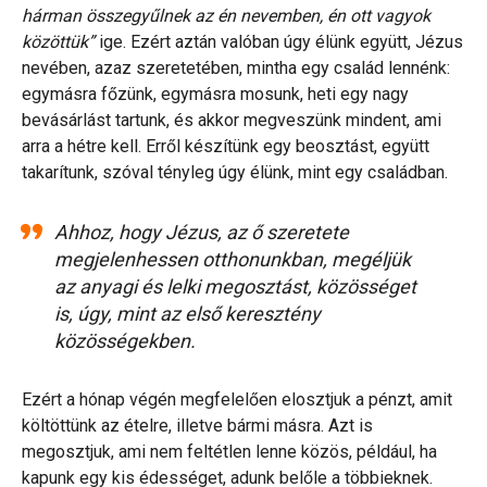
hárman összegyűlnek az én nevemben, én ott vagyok
közöttük”
ige. Ezért aztán valóban úgy élünk együtt, Jézus
nevében, azaz szeretetében, mintha egy család lennénk:
egymásra főzünk, egymásra mosunk, heti egy nagy
bevásárlást tartunk, és akkor megveszünk mindent, ami
arra a hétre kell. Erről készítünk egy beosztást, együtt
takarítunk, szóval tényleg úgy élünk, mint egy családban.
Ahhoz, hogy Jézus, az ő szeretete
megjelenhessen otthonunkban, megéljük
az anyagi és lelki megosztást, közösséget
is, úgy, mint az első keresztény
közösségekben.
Ezért a hónap végén megfelelően elosztjuk a pénzt, amit
költöttünk az ételre, illetve bármi másra. Azt is
megosztjuk, ami nem feltétlen lenne közös, például, ha
kapunk egy kis édességet, adunk belőle a többieknek.