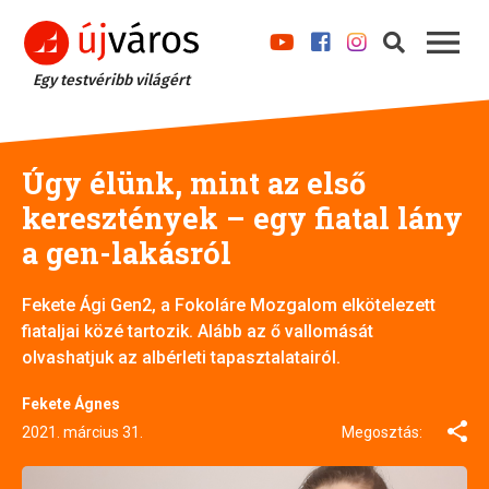
Egy testvéribb világért
Úgy élünk, mint az első
keresztények – egy fiatal lány
a gen-lakásról
Fekete Ági Gen2, a Fokoláre Mozgalom elkötelezett
fiataljai közé tartozik. Alább az ő vallomását
olvashatjuk az albérleti tapasztalatairól.
Fekete Ágnes
2021. március 31.
Megosztás: