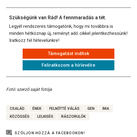
Szükségünk van Rád! A fennmaradás a tét.
Legyél rendszeres támogatónk, hogy mi továbbra is
minden hétköznap új, reményt adó cikkel jelentkezhessünk!
Iratkozz fel hírlevelünkre!
Támogatást indítok
Feliratkozom a hírlevélre
Fotó: szerző saját fotója
CSALÁD
ÉNEK
FELNŐTTÉ VÁLÁS
GEN
IMA
KÖZÖSSÉG
LELKISÉG
RÁSZORULÓK
SZÓLJON HOZZÁ A FACEBOOKON!