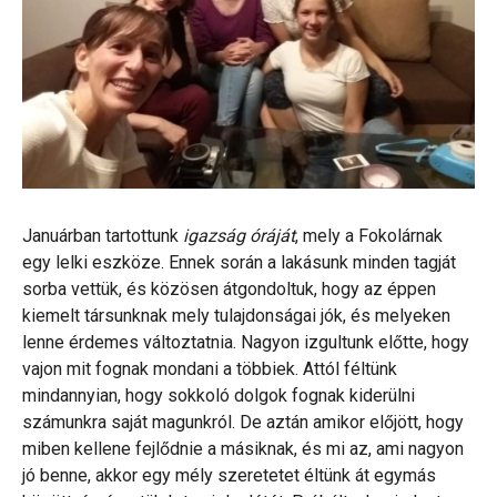
Januárban tartottunk
igazság óráját
, mely a Fokolárnak
egy lelki eszköze. Ennek során a lakásunk minden tagját
sorba vettük, és közösen átgondoltuk, hogy az éppen
kiemelt társunknak mely tulajdonságai jók, és melyeken
lenne érdemes változtatnia. Nagyon izgultunk előtte, hogy
vajon mit fognak mondani a többiek. Attól féltünk
mindannyian, hogy sokkoló dolgok fognak kiderülni
számunkra saját magunkról. De aztán amikor előjött, hogy
miben kellene fejlődnie a másiknak, és mi az, ami nagyon
jó benne, akkor egy mély szeretetet éltünk át egymás