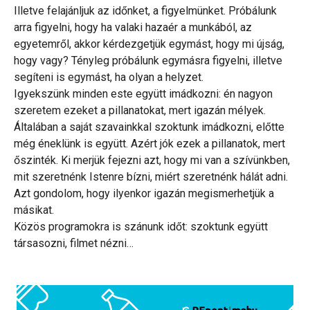
Illetve felajánljuk az időnket, a figyelmünket. Próbálunk
arra figyelni, hogy ha valaki hazaér a munkából, az
egyetemről, akkor kérdezgetjük egymást, hogy mi újság,
hogy vagy? Tényleg próbálunk egymásra figyelni, illetve
segíteni is egymást, ha olyan a helyzet.
Igyekszünk minden este együtt imádkozni: én nagyon
szeretem ezeket a pillanatokat, mert igazán mélyek.
Általában a saját szavainkkal szoktunk imádkozni, előtte
még éneklünk is együtt. Azért jók ezek a pillanatok, mert
őszinték. Ki merjük fejezni azt, hogy mi van a szívünkben,
mit szeretnénk Istenre bízni, miért szeretnénk hálát adni.
Azt gondolom, hogy ilyenkor igazán megismerhetjük a
másikat.
Közös programokra is szánunk időt: szoktunk együtt
társasozni, filmet nézni…