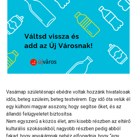
Vasárnap születésnapi ebédre voltak hozzánk hivatalosak
idős, beteg szüleim, beteg testvérem. Egy idő óta velük él
egy külhoni magyar asszony, hogy segítse őket, és az
állandó felügyeletet biztosítsa.
Nem egyszerű a közös élet, ami kisebb részben az eltérő
kulturális szokásokból, nagyobb részben pedig abból
fakad, hogy anyukámnak nehéz elfogadnia, hogy “egy