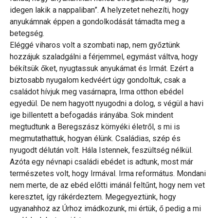
idegen lakik a nappaliban”. A helyzetet nehezíti, hogy
anyukámnak éppen a gondolkodását támadta meg a
betegség.
Eléggé viharos volt a szombati nap, nem győztünk
hozzájuk szaladgálni a férjemmel, egymást váltva, hogy
békítsük őket, nyugtassuk anyukámat és Irmát. Ezért a
biztosabb nyugalom kedvéért úgy gondoltuk, csak a
családot hívjuk meg vasárnapra, Irma otthon ebédel
egyedül. De nem hagyott nyugodni a dolog, s végül a havi
ige billentett a befogadás irányába. Sok mindent
megtudtunk a Beregszász környéki életről, s mi is
megmutathattuk, hogyan élünk. Családias, szép és
nyugodt délután volt. Hála Istennek, feszültség nélkül.
Azóta egy névnapi családi ebédet is adtunk, most már
természetes volt, hogy Irmával. Irma református. Mondani
nem merte, de az ebéd előtti imánál feltűnt, hogy nem vet
keresztet, így rákérdeztem. Megegyeztünk, hogy
ugyanahhoz az Úrhoz imádkozunk, mi értük, ő pedig a mi