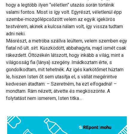
hogy a legtöbb ilyen “véletlen” utazás során történik
valami fontos. Most is így volt. Egyrészt, véletlenül épp
szembe-mozgólépcsőzött velem az egyik igekörös
testvérem, akinek a kulcsa nálam volt, így vissza tudtam
adni neki.
Másrészt, a metróba szállva leültem, velem szemben egy
fiatal nő ült. sírt. Küszködött, abbahagyta, majd ismét csak
rákezdett. Öltözékén látszott, hogy inkább a világ, mint a
világosság fia (lánya) szegény. Imádkoztam érte, s
gondolkodtam, mit tehetnék. Az igés karkötőmet húztam
le, hiszen Isten őt sem utasítja el, s vállát megérintve
kedvesen átadtam: – Szeretném, ha ezt elfogadná! –
mondtam. Rám nézett, átvette és megköszönte. A
folytatást nem ismerem, Isten titka…