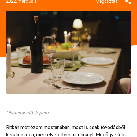
2022. március 1.
Megosztás:
Olvasási idő: 2 perc
Ritkán metrózom mostanában, most is csak tévedésből
kerültem oda, mert elvétettem az útirányt. Megfigyeltem,