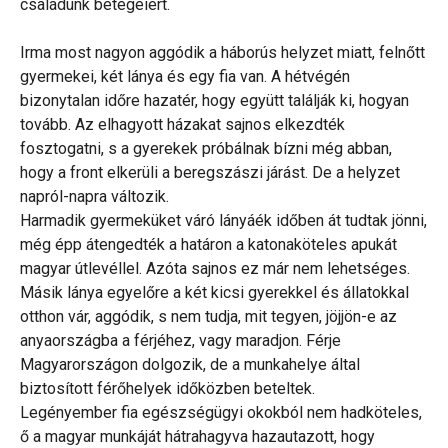
családunk betegeiért.
Irma most nagyon aggódik a háborús helyzet miatt, felnőtt
gyermekei, két lánya és egy fia van. A hétvégén
bizonytalan időre hazatér, hogy együtt találják ki, hogyan
tovább. Az elhagyott házakat sajnos elkezdték
fosztogatni, s a gyerekek próbálnak bízni még abban,
hogy a front elkerüli a beregszászi járást. De a helyzet
napról-napra változik.
Harmadik gyermeküket váró lányáék időben át tudtak jönni,
még épp átengedték a határon a katonaköteles apukát
magyar útlevéllel. Azóta sajnos ez már nem lehetséges.
Másik lánya egyelőre a két kicsi gyerekkel és állatokkal
otthon vár, aggódik, s nem tudja, mit tegyen, jöjjön-e az
anyaországba a férjéhez, vagy maradjon. Férje
Magyarországon dolgozik, de a munkahelye által
biztosított férőhelyek időközben beteltek.
Legényember fia egészségügyi okokból nem hadköteles,
ő a magyar munkáját hátrahagyva hazautazott, hogy