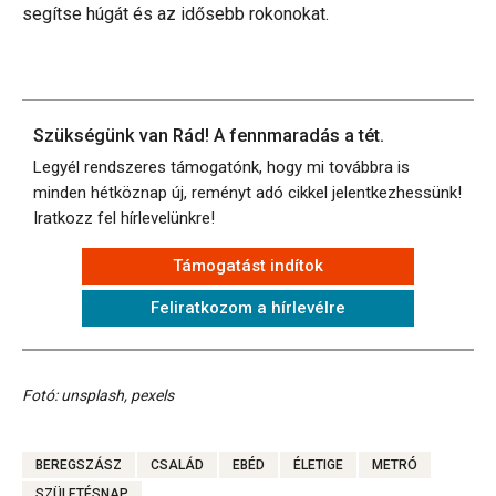
segítse húgát és az idősebb rokonokat.
Szükségünk van Rád! A fennmaradás a tét.
Legyél rendszeres támogatónk, hogy mi továbbra is
minden hétköznap új, reményt adó cikkel jelentkezhessünk!
Iratkozz fel hírlevelünkre!
Támogatást indítok
Feliratkozom a hírlevélre
Fotó: unsplash, pexels
BEREGSZÁSZ
CSALÁD
EBÉD
ÉLETIGE
METRÓ
SZÜLETÉSNAP