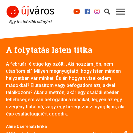
Egy testvéribb világért
A folytatás Isten titka
A februári életige így szólt: „Aki hozzám jön, nem
utasítom el.” Milyen megnyugtató, hogy Isten minden
helyzetben vár minket. És én hogyan viselkedem
másokkal? Elutasítom vagy befogadom azt, akivel
találkozom? Akár a metrón, akár egy családi ebéden
lehetőségem van befogadni a másikat, legyen az egy
szegény fiatal nő, vagy egy beregszászi nyugdíjas, aki
épp családtagjaiért aggódik.
Aliné Csereháti Erika